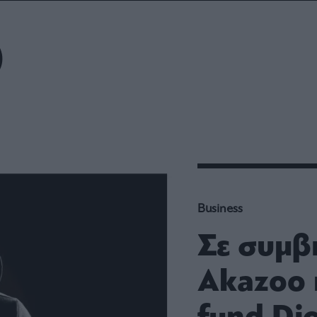
ου
r
Ο
ail,
s and
n opt
te is
CHA
acy
rvice
Business
Σε συμβ
Akazoo 