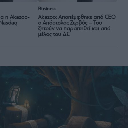
Business
μα η Akazoo-
Akazoo: Αποπέμφθηκε από CEO
 Nasdaq
o Απόστολος Ζερβός – Του
ζητούν να παραιτηθεί και από
μέλος του ΔΣ