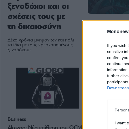
ξενοδόχοι και οι
σχέσεις τους με
τη δικαιοσύνη
Mononew
Δέκα χρόνια μνημονίων και πάλι
τα ίδια με τους χρεοκοπημένους
If you wish 
ξενοδόχους.
sensitive in
confirm you
continue se
information 
further disc
participants
Downstream 
Persona
Business
Business
I want t
Akazoo: Νέα επίθεση του QCM