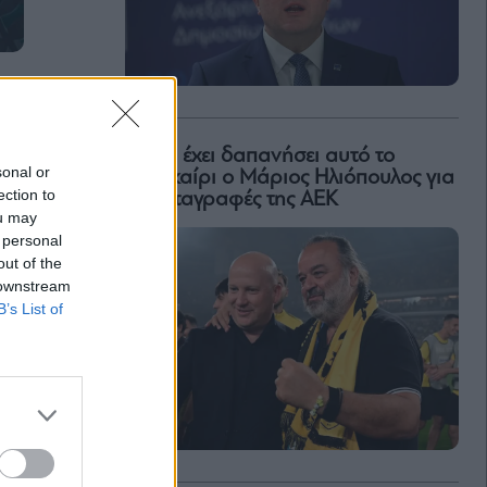
Πόσα έχει δαπανήσει αυτό το
sonal or
καλοκαίρι ο Μάριος Ηλιόπουλος για
ection to
τις μεταγραφές της ΑΕΚ
ou may
 personal
out of the
 downstream
B’s List of