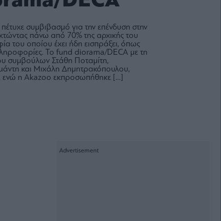
iorama/DECA
πέτυχε συμβιβασμό για την επένδυση στην
ακτώντας πάνω από 70% της αρχικής του
φία του οποίου έχει ήδη εισπράξει, όπως
ληροφορίες. Το fund diorama/DECA με τη
ου συμβούλων Στάθη Ποταμίτη,
μάντη και Μιχάλη Δημητρακόπουλου,
, ενώ η Akazoo εκπροσωπήθηκε […]