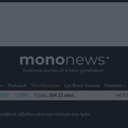
nt
t
t
Πολιτική
The Wiseman
Les Bons Vivants
Markets
5.07
0.25%
Τζίρος:
204.31 εκατ.
ΜΕΤΟ
ναζητά «έξοδο» από τον πόλεμο στο Ιράν
το