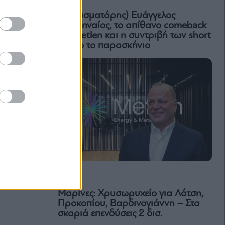
Ο (πεισματάρης) Ευάγγελος
Μυτιληναίος, το απίθανο comeback
της Μetlen και η συντριβή των short
– Όλο το παρασκήνιο
Μαρίνες: Χρυσωρυχείο για Λάτση,
Προκοπίου, Βαρδινογιάννη – Στα
σκαριά επενδύσεις 2 δισ.