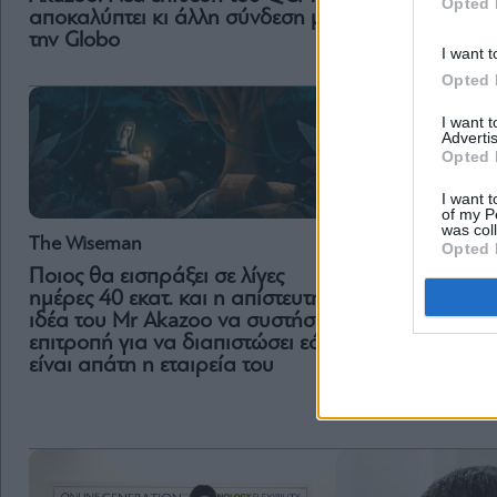
Opted 
Πώς το QCM έκο
αποκαλύπτει κι άλλη σύνδεση με
το… τραγούδι στ
την Globo
I want t
Opted 
I want 
Advertis
Opted 
I want t
of my P
was col
The Wiseman
Opted 
Ποιος θα εισπράξει σε λίγες
ημέρες 40 εκατ. και η απίστευτη
Business
ιδέα του Mr Akazoo να συστήσει
Akazoo: Συστήνει
επιτροπή για να διαπιστώσει εάν
επιτροπή από αν
είναι απάτη η εταιρεία του
για τη διερεύνησ
καταγγελιών τη