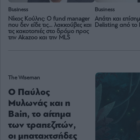
Business
Business
Νίκος Κούλης: Ο fund manager
Απάτη και επίση
που δεν είδε τις… λακκούβες και
Delisting από το
τις κακοτοπιές στο δρόμο προς
την Αkazoo και την MLS
The Wiseman
Ο Παύλος
Μυλωνάς και η
Bain, το αίτημα
των τραπεζιτών,
οι μπαταχτσήδες