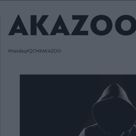
Fashion
Κοινωνία
Rumors
Ανακοινώσεις
Newsletter τ
&
mononews.g
Art
ΑΚΑΖΟ
Law
ESG
Today
Watches
ΕΓΓΡΑΦΗ
Bloomberg
Mononews2030
Yachts
By submitting your em
Financial
you agree to our Term
Times
Άρθρα
Privacy Notice. You ca
Table
#Nasdaq
#QCM
#ΑΚΑΖΟΟ
out at any time. This si
For
protected by reCAPT
and the Google Priv
Συνεντεύξεις
Two
Policy and Terms of Se
apply.
Ταυτότητα
Οι
2024
Αξίες
mononews.gr
μας
All rights
Όροι
reserved
Χρήσης