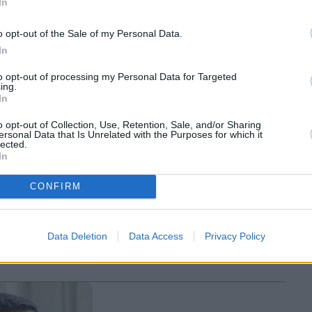
Akazoo: Αιχμές κατά του πρώην
In
ψε απότομα
CFO από το QCM
ην Akazoo
o opt-out of the Sale of my Personal Data.
In
to opt-out of processing my Personal Data for Targeted
ing.
In
o opt-out of Collection, Use, Retention, Sale, and/or Sharing
ersonal Data that Is Unrelated with the Purposes for which it
lected.
In
CONFIRM
Business
 ειδική
Akazoo: Ο Ζερβός, η Velti και ο
εξάρτητα μέλη
Grego – Καμία απάντηση του
Data Deletion
Data Access
Privacy Policy
η των
CEO της Akazoo στις κατηγορίες
ς QCM
του QCM