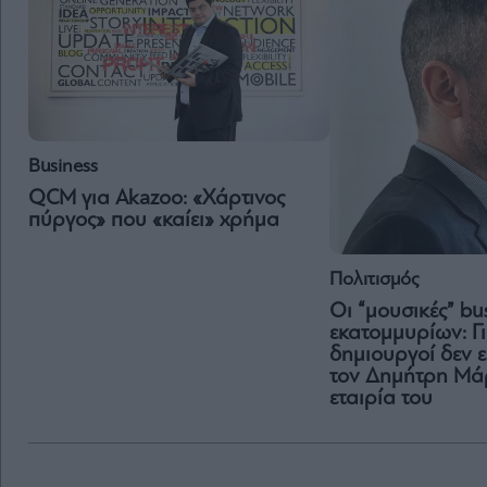
Business
QCM για Akazoo: «Χάρτινος
πύργος» που «καίει» χρήμα
Πολιτισμός
Οι “μουσικές” bu
εκατομμυρίων: Γι
δημιουργοί δεν ε
τον Δημήτρη Μάρ
εταιρία του