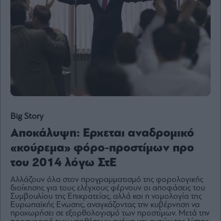
Content
Reports
&
Branded
Content
Calendar
Monocle
Media
Lab
Big Story
Αποκάλυψη: Ερχεται αναδρομικό
Mononews100
«κούρεμα» φόρο-προστίμων προ
του 2014 λόγω ΣτΕ
Εγγραφείτε
Αλλάζουν όλα στον προγραμματισμό της φορολογικής
στο
διοίκησης για τους ελέγχους φέρνουν οι αποφάσεις του
Newsletter
Συμβουλίου της Επικρατείας, αλλά και η νομολογία της
του
Ευρωπαϊκής Ενωσης, αναγκάζοντας την κυβέρνηση να
προχωρήσει σε εξορθολογισμό των προστίμων. Μετά την
mononews.gr