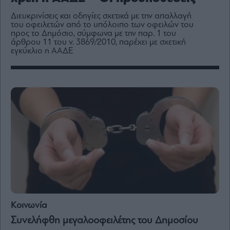
Media
Διευκρινίσεις και οδηγίες σχετικά με την απαλλαγή
Winners
του οφειλετών από το υπόλοιπο των οφειλών του
&
προς το Δημόσιο, σύμφωνα με την παρ. 1 του
Losers
άρθρου 11 του ν. 3869/2010, παρέχει με σχετική
εγκύκλιο η ΑΑΔΕ
Επι-
θετικά
Rumors
ESG
Today
Mononews2030
Άρθρα
Συνεντεύξεις
Κοινωνία
Les
Συνελήφθη μεγαλοοφειλέτης του Δημοσίου
Bons