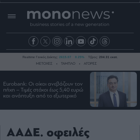
Realtime Γενικός Δείκτης:
2615.07
0.25%
Τζίρος:
204.31 εκατ.
ΜΕΤΟΧΕΣ
ΤΑΜΠΛΟ
ΑΓΟΡΕΣ
Eurobank: Οι οίκοι ανεβάζουν τον
Ειδήσεις
πήχη – Τιμές στόχοι έως 5,40 ευρώ
και ανάπτυξη από το εξωτερικό
Οικονομία
Business
Τράπεζες
Ναυτιλία
ΑΑΔΕ. οφειλές
Real
Estate