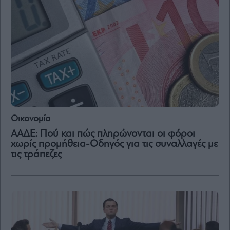
Μετοχές
Αγορές
Trader's
book
Buy-
Hold-
Sell
The
Οικονομία
Value
Investor
ΑΑΔΕ: Πού και πώς πληρώνονται οι φόροι
χωρίς προμήθεια-Οδηγός για τις συναλλαγές με
Crypto
τις τράπεζες
Χρηματιστηριακές
Ανακοινώσεις
Creative
Content
Branded