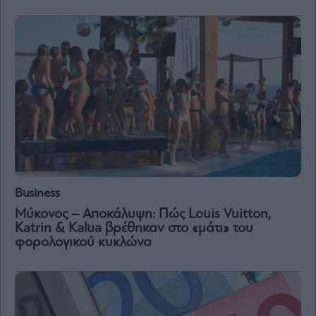
Vivants
Auto
Life
&
Style
Υγεία
Architecture
&
Design
Fashion
&
Art
Business
Watches
Μύκονος – Αποκάλυψη: Πώς Louis Vuitton,
Katrin & Kalua βρέθηκαν στο «μάτι» του
Yachts
φορολογικού κυκλώνα
Table
For
Two