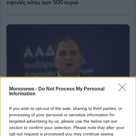
οφειλές κάτω των 500 ευρώ
and
Terms
of
Service
apply.
ότητα
ι
ίες
ας
οι
ήσης
4
news.gr
ghts
Mononews -
Do Not Process My Personal
rved
Information
ΑΑΔΕ: Στο στόχαστρο οι μεταφορές χρημάτων
μεταξύ κοινών λογαριασμών – Πότε μπορεί να
If you wish to opt-out of the sale, sharing to third parties, or
θεωρηθούν δωρεές και να φορολογηθούν
processing of your personal or sensitive information for
targeted advertising by us, please use the below opt-out
section to confirm your selection. Please note that after your
opt-out request is processed you may continue seeing