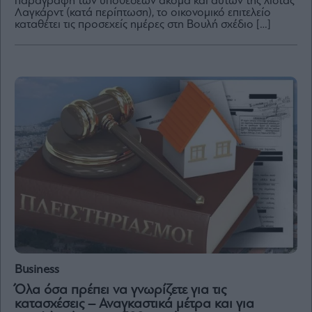
παραγραφή των υποθέσεων ακόμα και αυτών της λίστας
Λαγκάρντ (κατά περίπτωση), το οικονομικό επιτελείο
καταθέτει τις προσεχείς ημέρες στη Βουλή σχέδιο […]
By
submitting
your
email,
you
agree
to
our
Terms
and
Privacy
Notice.
You
can
opt
out
at
any
time.
This
site
is
protected
by
reCAPTCHA
Business
and
the
Όλα όσα πρέπει να γνωρίζετε για τις
Google
Privacy
κατασχέσεις – Αναγκαστικά μέτρα και για
Policy