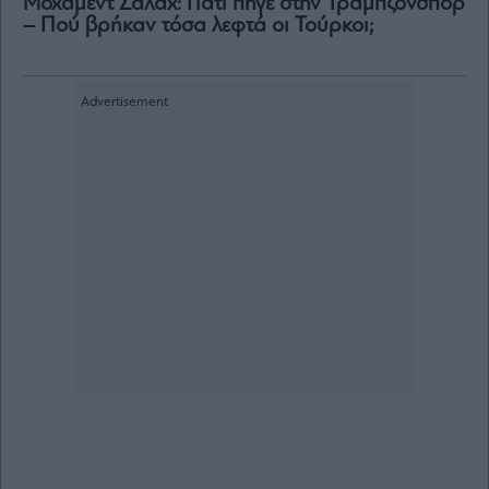
Μοχάμεντ Σαλάχ: Γιατί πήγε στην Τράμπζονσπορ
– Πού βρήκαν τόσα λεφτά οι Τούρκοι;