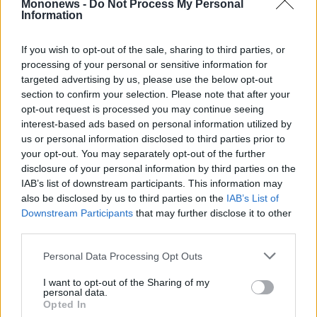
Mononews -
Do Not Process My Personal
Information
Ίσως θα ήταν πιο χρήσιμο οι αρμόδιοι να
εγκαταλείψουν τις ψευδαισθητικές
If you wish to opt-out of the sale, sharing to third parties, or
βεβαιότητες και να περιγράψουν το άμεσο
processing of your personal or sensitive information for
μέλλον με μεγαλύτερη ειλικρίνεια: ως ένα
targeted advertising by us, please use the below opt-out
section to confirm your selection. Please note that after your
περιβάλλον βαθιάς αβεβαιότητας, αν όχι
opt-out request is processed you may continue seeing
δυστοπικό.
interest-based ads based on personal information utilized by
us or personal information disclosed to third parties prior to
your opt-out. You may separately opt-out of the further
disclosure of your personal information by third parties on the
IAB’s list of downstream participants. This information may
also be disclosed by us to third parties on the
IAB’s List of
Downstream Participants
that may further disclose it to other
third parties.
Personal Data Processing Opt Outs
I want to opt-out of the Sharing of my
personal data.
Opted In