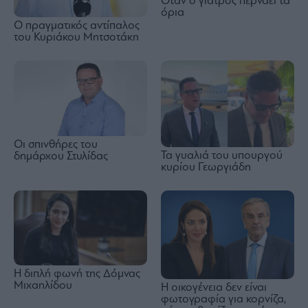
Όταν ο γιατρός περνάει τα
όρια
Ο πραγματικός αντίπαλος
του Κυριάκου Μητσοτάκη
Οι σπινθήρες του
Τα γυαλιά του υπουργού
δημάρχου Στυλίδας
κυρίου Γεωργιάδη
Η διπλή φωνή της Δόμνας
Μιχαηλίδου
Η οικογένεια δεν είναι
φωτογραφία για κορνίζα,