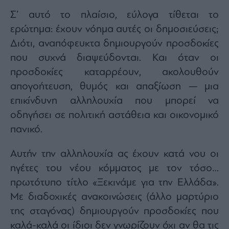
agree
to
Σ’ αυτό το πλαίσιο, εύλογα τίθεται το
our
Terms
ερώτημα: έχουν νόημα αυτές οι δημοσιεύσεις;
and
Privacy
Διότι, αναπόφευκτα δημιουργούν προσδοκίες
Notice.
You
can
που συχνά διαψεύδονται. Και όταν οι
opt
out
προσδοκίες καταρρέουν, ακολουθούν
at
any
απογοήτευση, θυμός και απαξίωση — μια
time.
This
site
επικίνδυνη αλληλουχία που μπορεί να
is
protected
οδηγήσει σε πολιτική αστάθεια και οικονομικό
by
reCAPTCHA
πανικό.
and
the
Google
Privacy
Αυτήν την αλληλουχία ας έχουν κατά νου οι
Policy
and
Terms
ηγέτες του νέου κόμματος με τον τόσο…
of
Service
πρωτότυπο τίτλο «Ξεκινάμε για την Ελλάδα».
apply.
Με διαδοχικές ανακοινώσεις (άλλο μαρτύριο
της σταγόνας) δημιουργούν προσδοκίες που
ότητα
ι
καλά-καλά οι ίδιοι δεν γνωρίζουν όχι αν θα τις
ίες