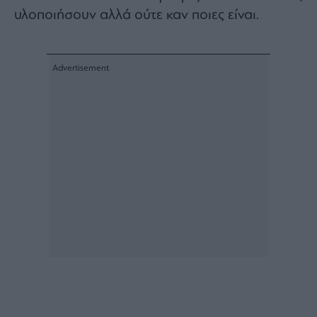
ας
υλοποιήσουν αλλά ούτε καν ποιες είναι.
οι
ήσης
4
news.gr
ghts
rved