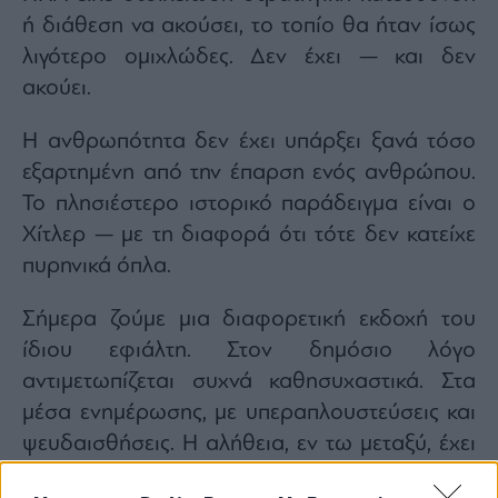
ή διάθεση να ακούσει, το τοπίο θα ήταν ίσως
λιγότερο ομιχλώδες. Δεν έχει — και δεν
ακούει.
Η ανθρωπότητα δεν έχει υπάρξει ξανά τόσο
εξαρτημένη από την έπαρση ενός ανθρώπου.
Το πλησιέστερο ιστορικό παράδειγμα είναι ο
Χίτλερ — με τη διαφορά ότι τότε δεν κατείχε
πυρηνικά όπλα.
Σήμερα ζούμε μια διαφορετική εκδοχή του
ίδιου εφιάλτη. Στον δημόσιο λόγο
αντιμετωπίζεται συχνά καθησυχαστικά. Στα
μέσα ενημέρωσης, με υπεραπλουστεύσεις και
ψευδαισθήσεις. Η αλήθεια, εν τω μεταξύ, έχει
εξευτελιστεί.