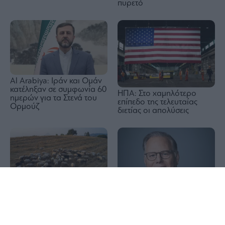
πυρετό
Al Arabiya: Ιράν και Ομάν
κατέληξαν σε συμφωνία 60
ΗΠΑ: Στο χαμηλότερο
ημερών για τα Στενά του
επίπεδο της τελευταίας
Ορμούζ
διετίας οι απολύσεις
1x
Έκτακτα μέτρα για την
καταστολή της διασποράς
Warner Bros.: Οι χαμηλές
της ευλογιάς των
επιδόσεις «ροκάνισαν» τα
προβάτων στην Καστοριά
έσοδα τριμήνου –