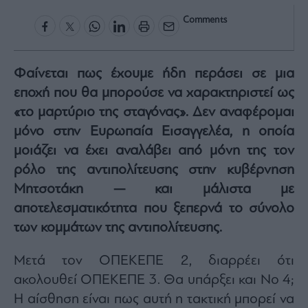
Rumors
Comments
ESG
Today
Mononews2030
Φαίνεται πως έχουμε ήδη περάσει σε μια
Άρθρα
εποχή που θα μπορούσε να χαρακτηριστεί ως
Συνεντεύξεις
«το μαρτύριο της σταγόνας». Δεν αναφέρομαι
μόνο στην Ευρωπαία Εισαγγελέα, η οποία
μοιάζει να έχει αναλάβει από μόνη της τον
ρόλο της αντιπολίτευσης στην κυβέρνηση
Μητσοτάκη — και μάλιστα με
Les
Bons
αποτελεσματικότητα που ξεπερνά το σύνολο
Vivants
των κομμάτων της αντιπολίτευσης.
Auto
Life
Μετά τον ΟΠΕΚΕΠΕ 2, διαρρέει ότι
&
ακολουθεί ΟΠΕΚΕΠΕ 3. Θα υπάρξει και Νο 4;
Style
Η αίσθηση είναι πως αυτή η τακτική μπορεί να
Υγεία