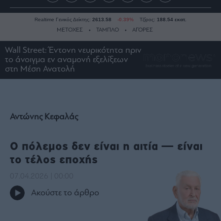
Realtime Γενικός Δείκτης:
2613.58
-0.39%
Τζίρος:
188.54 εκατ.
ΜΕΤΟΧΕΣ
ΤΑΜΠΛΟ
ΑΓΟΡΕΣ
Wall Street: Έντονη νευρικότητα πριν
το άνοιγμα εν αναμονή εξελίξεων
Ειδήσεις
στη Μέση Ανατολή
Οικονομία
Business
Τράπεζες
Αντώνης Κεφαλάς
Ναυτιλία
Real
Ο πόλεμος δεν είναι η αιτία — είναι
Estate
το τέλος εποχής
Ενέργεια
Πολιτική
07.04.2026 | 00:00
Πολιτισμός
Ακούστε το άρθρο
Κοινωνία
Law