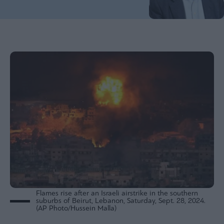
Bloomberg
Financial
Times
The
Wiseman
Room
301
My
Story
Media
Winners
&
Losers
Flames rise after an Israeli airstrike in the southern
suburbs of Beirut, Lebanon, Saturday, Sept. 28, 2024.
Επι-
(AP Photo/Hussein Malla)
θετικά