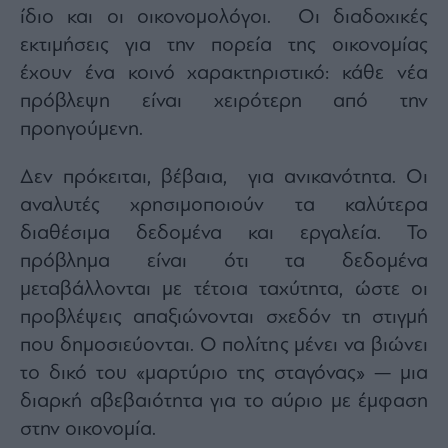
Monocle
ίδιο και οι οικονομολόγοι. Οι διαδοχικές
Media
εκτιμήσεις για την πορεία της οικονομίας
Lab
έχουν ένα κοινό χαρακτηριστικό: κάθε νέα
πρόβλεψη είναι χειρότερη από την
προηγούμενη.
Mononews100
Δεν πρόκειται, βέβαια, για ανικανότητα. Οι
αναλυτές χρησιμοποιούν τα καλύτερα
Εγγραφείτε
διαθέσιμα δεδομένα και εργαλεία. Το
στο
Newsletter
πρόβλημα είναι ότι τα δεδομένα
του
μεταβάλλονται με τέτοια ταχύτητα, ώστε οι
mononews.gr
προβλέψεις απαξιώνονται σχεδόν τη στιγμή
που δημοσιεύονται. Ο πολίτης μένει να βιώνει
το δικό του «μαρτύριο της σταγόνας» — μια
διαρκή αβεβαιότητα για το αύριο με έμφαση
By
submitting
your
στην οικονομία.
email,
you