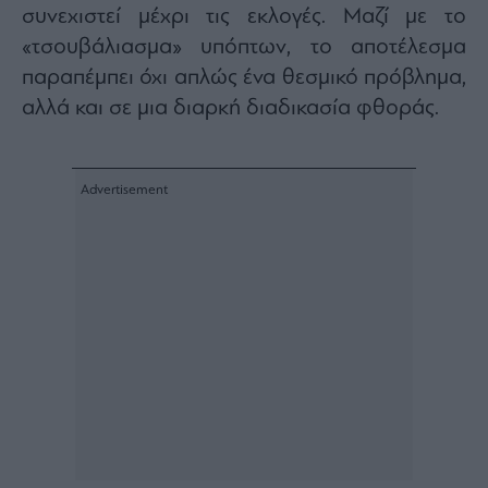
συνεχιστεί μέχρι τις εκλογές. Μαζί με το
Architecture
&
«τσουβάλιασμα» υπόπτων, το αποτέλεσμα
Design
παραπέμπει όχι απλώς ένα θεσμικό πρόβλημα,
Fashion
αλλά και σε μια διαρκή διαδικασία φθοράς.
&
Art
Watches
Yachts
Table
For
Two
Μετοχές
Αγορές
Trader's
book