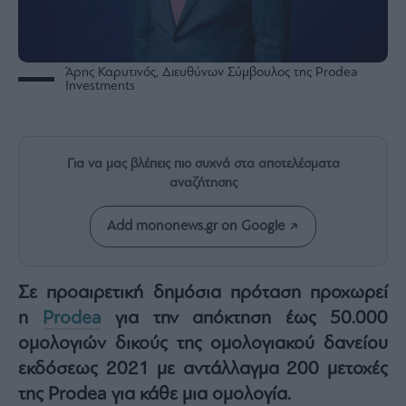
Rumors
ESG
Today
Άρης Καρυτινός, Διευθύνων Σύμβουλος της Prodea
Mononews2030
Investments
Άρθρα
Συνεντεύξεις
Για να μας βλέπεις πιο συχνά στα αποτελέσματα
αναζήτησης
Add mononews.gr on Google
Les
Bons
Vivants
Σε προαιρετική δημόσια πρόταση προχωρεί
Auto
η
Prodea
για την απόκτηση έως 50.000
Life
ομολογιών δικούς της ομολογιακού δανείου
&
εκδόσεως 2021 με αντάλλαγμα 200 μετοχές
Style
της Prodea για κάθε μια ομολογία.
Υγεία