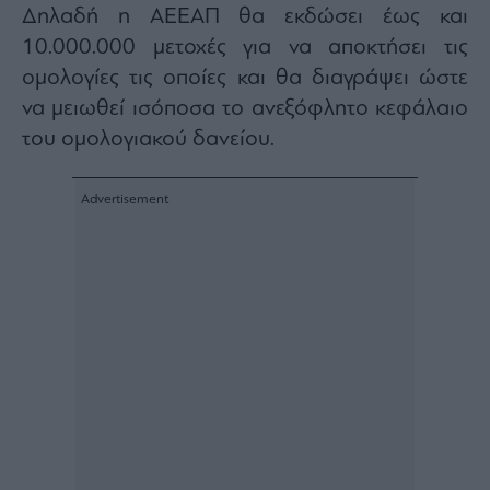
Δηλαδή η ΑΕΕΑΠ θα εκδώσει έως και
Architecture
&
10.000.000 μετοχές για να αποκτήσει τις
Design
ομολογίες τις οποίες και θα διαγράψει ώστε
Fashion
να μειωθεί ισόποσα το ανεξόφλητο κεφάλαιο
&
του ομολογιακού δανείου.
Art
Watches
Yachts
Table
For
Two
Μετοχές
Αγορές
Trader's
book