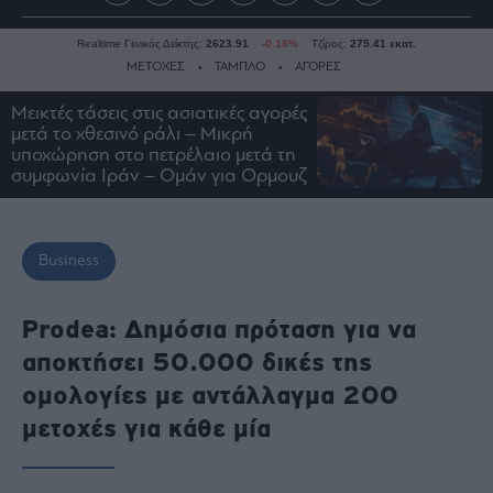
Realtime Γενικός Δείκτης:
2623.91
-0.18%
Τζίρος:
275.41 εκατ.
ΜΕΤΟΧΕΣ
ΤΑΜΠΛΟ
ΑΓΟΡΕΣ
Μεικτές τάσεις στις ασιατικές αγορές
μετά το χθεσινό ράλι – Mικρή
Ειδήσεις
υποχώρηση στο πετρέλαιο μετά τη
συμφωνία Ιράν – Ομάν για Ορμουζ
Οικονομία
Business
Τράπεζες
Business
Ναυτιλία
Real
Prodea: Δημόσια πρόταση για να
Estate
αποκτήσει 50.000 δικές της
Ενέργεια
ομολογίες με αντάλλαγμα 200
Πολιτική
μετοχές για κάθε μία
Πολιτισμός
Κοινωνία
Law