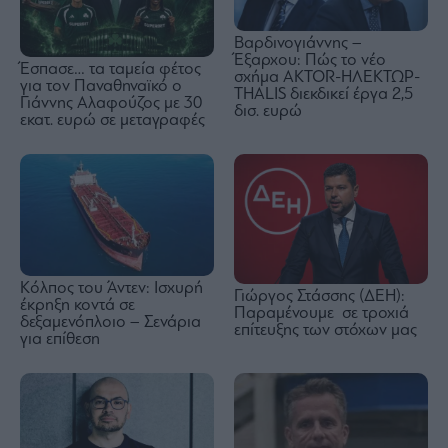
Βαρδινογιάννης –
Έξαρχου: Πώς το νέο
Έσπασε… τα ταμεία φέτος
σχήμα ΑKTOR-ΗΛΕΚΤΩΡ-
για τον Παναθηναϊκό ο
THALIS διεκδικεί έργα 2,5
Γιάννης Αλαφούζος με 30
δισ. ευρώ
εκατ. ευρώ σε μεταγραφές
Κόλπος του Άντεν: Ισχυρή
Γιώργος Στάσσης (ΔΕΗ):
έκρηξη κοντά σε
Παραμένουμε σε τροχιά
δεξαμενόπλοιο – Σενάρια
επίτευξης των στόχων μας
για επίθεση