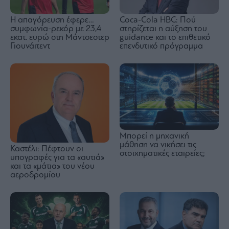
Η απαγόρευση έφερε…
Coca-Cola HBC: Πού
συμφωνία-ρεκόρ με 23,4
στηρίζεται η αύξηση του
εκατ. ευρώ στη Μάντσεστερ
guidance και το επιθετικό
Γιουνάιτεντ
επενδυτικό πρόγραμμα
Μπορεί η μηχανική
μάθηση να νικήσει τις
Καστέλι: Πέφτουν οι
στοιχηματικές εταιρείες;
υπογραφές για τα «αυτιά»
και τα «μάτια» του νέου
αεροδρομίου