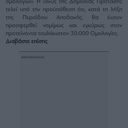
ομολογιών. Η ισχύς της Δημόσιας Πρότασης
agree
to
τελεί υπό την προϋπόθεση ότι, κατά τη λήξη
our
Terms
της Περιόδου Αποδοχής, θα έχουν
and
Privacy
Notice.
προσφερθεί νομίμως και εγκύρως στον
You
can
προτείνοντα τουλάχιστον 30.000 Ομολογίες.
opt
out
Διαβάστε επίσης
at
any
time.
This
site
is
protected
by
reCAPTCHA
and
the
Google
Privacy
Policy
and
Terms
of
Service
apply.
ότητα
ι
ίες