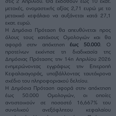
στις 2 Απριλίου. Θα εκδοθούν έως 10 εκατ.
Monocle
Media
μετοχές, ονομαστικής αξίας 2,71 ευρώ με το
Lab
μετοχικό κεφάλαιο να αυξάνεται κατά 27,1
εκατ. ευρώ.
Η Δημόσια Πρόταση θα απευθύνεται προς
Mononews100
όλους τους κατόχους Ομολογιών και θα
αφορά στην απόκτηση
έως 50.000
. Ο
προτείνων εκκίνησε τη διαδικασία της
Εγγραφείτε
Δημόσιας Πρότασης την 14η Απριλίου 2026
στο
Newsletter
ενημερώνοντας εγγράφως την Επιτροπή
του
Κεφαλαιαγοράς, υποβάλλοντας ταυτόχρονα
mononews.gr
σχέδιο του πληροφοριακού δελτίου.
Η Δημόσια Πρόταση αφορά στην απόκτηση
έως 50.000 Ομολογιών, οι οποίες
αντιστοιχούν σε ποσοστό 16,667% του
By
submitting
συνολικού ανεξόφλητου κεφαλαίου
your
email,
you