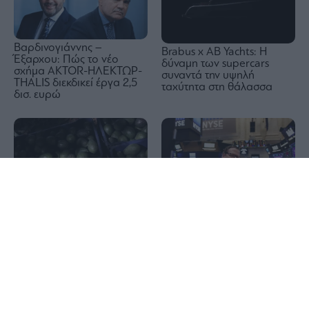
Βαρδινογιάννης –
Brabus x AB Yachts: Η
Έξαρχου: Πώς το νέο
δύναμη των supercars
σχήμα ΑKTOR-ΗΛΕΚΤΩΡ-
συναντά την υψηλή
THALIS διεκδικεί έργα 2,5
ταχύτητα στη θάλασσα
δισ. ευρώ
1x
Οι ΗΠΑ αναστέλλουν τις
Wall Street: Νέο ρεκόρ ο
εισαγωγές από τον
Dow Jones, απώλειες για
μεγαλύτερο παραγωγό
S&P 500 – Βούλιαξαν
αβοκάντο του Μεξικού
SpaceX και AMD