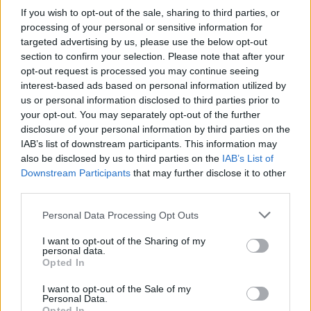
If you wish to opt-out of the sale, sharing to third parties, or
εκατ. δολάρια με καθαρό κέρδος 6,15 εκατ.
processing of your personal or sensitive information for
δολάρια
targeted advertising by us, please use the below opt-out
Walt Disney: Ο νέος CEO ξεκίνησε τις
section to confirm your selection. Please note that after your
opt-out request is processed you may continue seeing
οργανωτικές αλλαγές καταργώντας 1.000
interest-based ads based on personal information utilized by
θέσεις
us or personal information disclosed to third parties prior to
ΥΠΕΝ: Μπαίνουν οι υπογραφές της σύμβασης
your opt-out. You may separately opt-out of the further
disclosure of your personal information by third parties on the
γεώτρησης και για το Block 2
IAB’s list of downstream participants. This information may
also be disclosed by us to third parties on the
IAB’s List of
Downstream Participants
that may further disclose it to other
third parties.
Personal Data Processing Opt Outs
I want to opt-out of the Sharing of my
personal data.
Opted In
I want to opt-out of the Sale of my
Personal Data.
Opted In