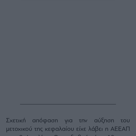
Buy-
Hold-
Sell
The
Value
Investor
Crypto
Χρηματιστηριακές
Ανακοινώσεις
Creative
Content
Branded
Content
Reports
&
Branded
Σχετική απόφαση για την αύξηση του
Content
μετοχικού της κεφαλαίου είχε λάβει η ΑΕΕΑΠ
Calendar