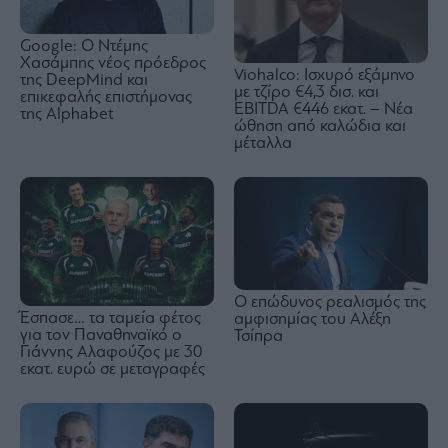
Google: Ο Ντέμης
Χασάμπης νέος πρόεδρος
Viohalco: Ισχυρό εξάμηνο
της DeepMind και
με τζίρο €4,3 δισ. και
επικεφαλής επιστήμονας
EBITDA €446 εκατ. – Νέα
της Alphabet
ώθηση από καλώδια και
μέταλλα
Ο επώδυνος ρεαλισμός της
Έσπασε… τα ταμεία φέτος
αμφισημίας του Αλέξη
για τον Παναθηναϊκό ο
Τσίπρα
Γιάννης Αλαφούζος με 30
εκατ. ευρώ σε μεταγραφές