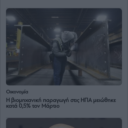
and
Terms
of
Service
apply.
ότητα
ι
ίες
ας
οι
ήσης
4
news.gr
ghts
rved
Οικονομία
Η βιομηχανική παραγωγή στις ΗΠΑ μειώθηκε
κατά 0,5% τον Μάρτιο