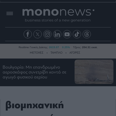
Realtime Γενικός Δείκτης:
2615.07
0.25%
Τζίρος:
204.31 εκατ.
ΜΕΤΟΧΕΣ
ΤΑΜΠΛΟ
ΑΓΟΡΕΣ
Βουλγαρία: Μη επανδρωμένο
Ειδήσεις
αεροσκάφος συνετρίβη κοντά σε
αγωγό φυσικού αερίου
Οικονομία
Business
Τράπεζες
Ναυτιλία
βιομηχανική
Real
Estate