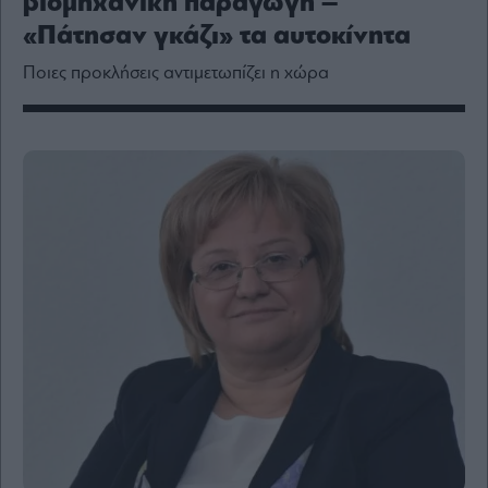
βιομηχανική παραγωγή –
Media
«Πάτησαν γκάζι» τα αυτοκίνητα
Winners
&
Ποιες προκλήσεις αντιμετωπίζει η χώρα
Losers
Επι-
θετικά
Rumors
ESG
Today
Mononews2030
Άρθρα
Συνεντεύξεις
Les
Bons