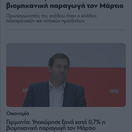
βιομηχανική παραγωγή τον Μάρτιο
Πρωταγωνιστής της ανόδου ήταν ο κλάδος
ηλεκτρονικών και οπτικών προϊόντων.
By
submitting
your
email,
you
agree
to
our
Terms
and
Privacy
Notice.
You
can
opt
out
at
any
time.
This
site
is
protected
by
reCAPTCHA
Οικονομία
and
the
Γερμανία: Υποχώρησε ξανά κατά 0,7% η
Google
Privacy
βιομηχανική παραγωγή τον Μάρτιο
Policy