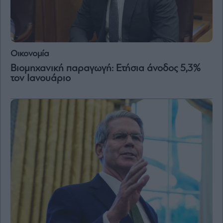
Οικονομία
Βιομηχανική παραγωγή: Ετήσια άνοδος 5,3%
τον Ιανουάριο