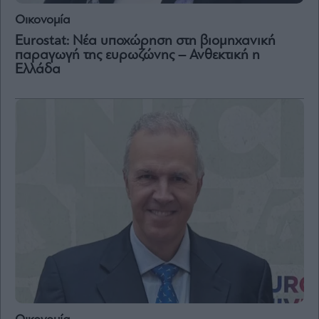
Vivants
Οικονομία
Auto
Eurostat: Νέα υποχώρηση στη βιομηχανική
Life
παραγωγή της ευρωζώνης – Ανθεκτική η
&
Ελλάδα
Style
Υγεία
Architecture
&
Design
Fashion
&
Art
Watches
Yachts
Table
For
Two