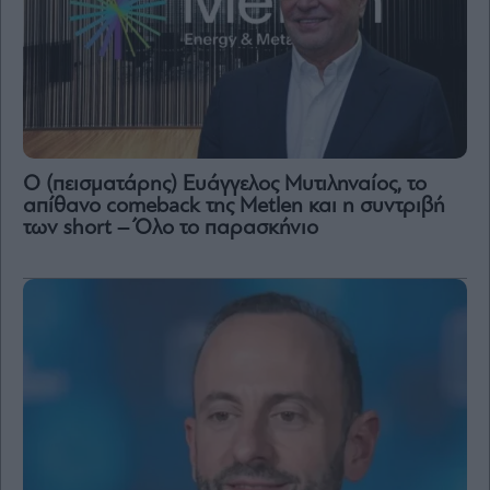
Ο (πεισματάρης) Ευάγγελος Μυτιληναίος, το
απίθανο comeback της Μetlen και η συντριβή
των short – Όλο το παρασκήνιο