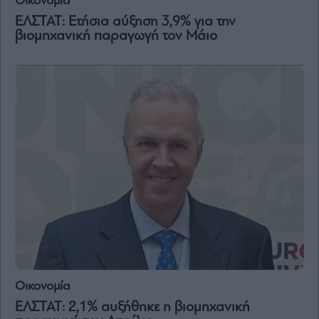
Οικονομία
ΕΛΣΤΑΤ: Ετήσια αύξηση 3,9% για την
Μετοχές
βιομηχανική παραγωγή τον Μάιο
Αγορές
Trader's
book
Buy-
Hold-
Sell
The
Value
Investor
Crypto
Χρηματιστηριακές
Ανακοινώσεις
Creative
Οικονομία
Content
ΕΛΣΤΑΤ: 2,1% αυξήθηκε η βιομηχανική
Branded