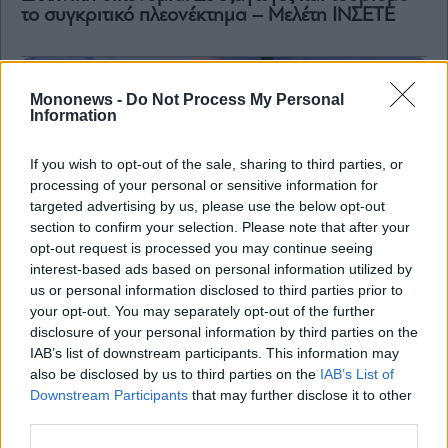
το συγκριτικό πλεονέκτημα – Μελέτη ΙΝΣΕΤΕ
Mononews -
Do Not Process My Personal
Information
If you wish to opt-out of the sale, sharing to third parties, or
processing of your personal or sensitive information for
targeted advertising by us, please use the below opt-out
section to confirm your selection. Please note that after your
opt-out request is processed you may continue seeing
interest-based ads based on personal information utilized by
us or personal information disclosed to third parties prior to
your opt-out. You may separately opt-out of the further
disclosure of your personal information by third parties on the
Οικονομία
IAB’s list of downstream participants. This information may
ΕΛΣΤΑΤ: Αύξηση 3,9% σημείωσε η βιομηχανική
also be disclosed by us to third parties on the
IAB’s List of
παραγωγή τον Δεκέμβριο
Downstream Participants
that may further disclose it to other
third parties.