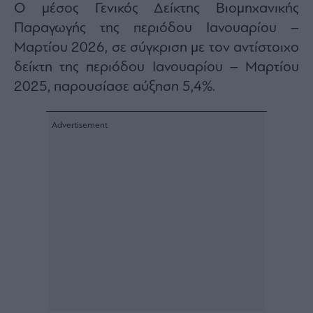
Ο μέσος Γενικός Δείκτης Βιομηχανικής
Architecture
Παραγωγής της περιόδου Ιανουαρίου –
&
Design
Μαρτίου 2026, σε σύγκριση με τον αντίστοιχο
Fashion
δείκτη της περιόδου Ιανουαρίου – Μαρτίου
&
2025, παρουσίασε αύξηση 5,4%.
Art
Watches
Yachts
Table
For
Two
Μετοχές
Αγορές
Trader's
book