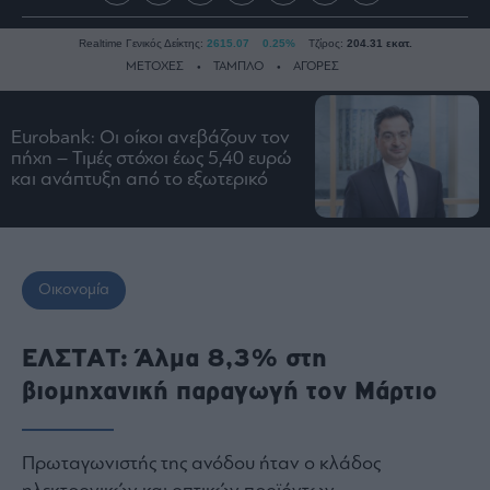
Realtime Γενικός Δείκτης:
2615.07
0.25%
Τζίρος:
204.31 εκατ.
ΜΕΤΟΧΕΣ
ΤΑΜΠΛΟ
ΑΓΟΡΕΣ
Eurobank: Οι οίκοι ανεβάζουν τον
Ειδήσεις
πήχη – Τιμές στόχοι έως 5,40 ευρώ
και ανάπτυξη από το εξωτερικό
Οικονομία
Business
Τράπεζες
Ναυτιλία
Οικονομία
Real
Estate
ΕΛΣΤΑΤ: Άλμα 8,3% στη
Ενέργεια
βιομηχανική παραγωγή τον Μάρτιο
Πολιτική
Πολιτισμός
Κοινωνία
Πρωταγωνιστής της ανόδου ήταν ο κλάδος
Law