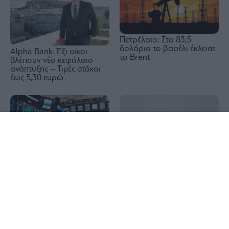
Πετρέλαιο: Στα 83,5
δολάρια το βαρέλι έκλεισε
Alpha Bank: Έξι οίκοι
το Brent
βλέπουν νέο κεφάλαιο
ανάπτυξης – Τιμές στόχοι
έως 5,30 ευρώ
1x
Wall Street: Η αδύναμη
Reuters: Σύντομα μια
αγορά εργασίας έστειλε σε
συμφωνία του Ομάν και
νέο ρεκόρ τον S&P 500 –
του Ιράν για τα Στενά του
Άλμα 15,8% για την SpaceX
Ορμούζ, λέει Αμερικανός
αξιωματούχος