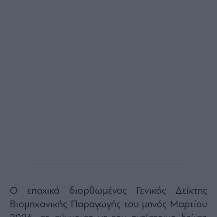
Buy-
Hold-
Sell
The
Value
Investor
Crypto
Χρηματιστηριακές
Ανακοινώσεις
Creative
Content
Branded
Content
Reports
&
Branded
Ο εποχικά διορθωμένος Γενικός Δείκτης
Content
Βιομηχανικής Παραγωγής του μηνός Μαρτίου
Calendar