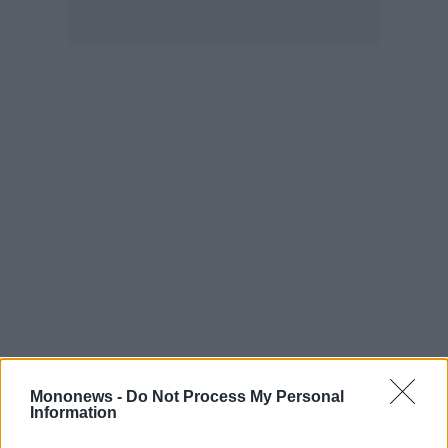
ας
οι
ήσης
4
news.gr
ghts
rved
Mononews -
Do Not Process My Personal
Information
Διαβάστε επίσης