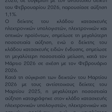
2026, σε σύγκριση με τον αντίστοιχο δείκτη
Monocle
Media
του Φεβρουαρίου 2026, παρουσίασε αύξηση
Lab
1,1%.
Ο δείκτης του κλάδου κατασκευής
ηλεκτρονικών υπολογιστών, ηλεκτρονικών και
Mononews100
οπτικών προϊόντων, σημείωσε τη μεγαλύτερη
ποσοστιαία αύξηση, ενώ ο δείκτης του
κλάδου κατασκευής ειδών ένδυσης, σημείωσε
Εγγραφείτε
τη μεγαλύτερη ποσοστιαία μείωση, κατά τον
στο
Μάρτιο 2026 σε σχέση με τον Φεβρουάριο
Newsletter
του
2026.
mononews.gr
Κατά τη σύγκριση των δεικτών του Μαρτίου
2026 με τους αντίστοιχους δείκτες του
Μαρτίου 2025, η μεγαλύτερη ποσοστιαία
αύξηση καταγράφηκε στον κλάδο κατασκευής
By
submitting
ηλεκτρονικών υπολογιστών, ηλεκτρονικών και
your
email,
you