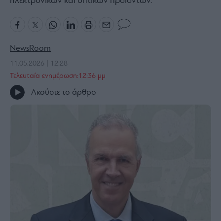
ηλεκτρονικών και οπτικών προϊόντων.
Bloomberg
Financial
Times
NewsRoom
11.05.2026 | 12:28
Τελευταία ενημέρωση:12:36 μμ
The
Ακούστε το άρθρο
Wiseman
Room
301
My
Story
Media
Winners
&
Losers
Επι-
θετικά