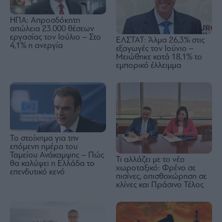
ΗΠΑ: Απροσδόκητη
απώλεια 23.000 θέσεων
εργασίας τον Ιούλιο – Στο
ΕΛΣΤΑΤ: Άλμα 26,3% στις
4,1% η ανεργία
εξαγωγές τον Ιούνιο –
Μειώθηκε κατά 18,1% το
εμπορικό έλλειμμα
Το στοίχημα για την
επόμενη ημέρα του
Ταμείου Ανάκαμψης – Πώς
Τι αλλάζει με το νέο
θα καλύψει η Ελλάδα το
χωροταξικό: Φρένο σε
επενδυτικό κενό
πισίνες, οπισθοχώρηση σε
κλίνες και Πράσινο Τέλος