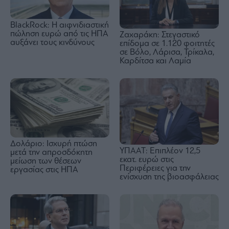
BlackRock: Η αιφνιδιαστική
πώληση ευρώ από τις ΗΠΑ
Ζαχαράκη: Στεγαστικό
αυξάνει τους κινδύνους
επίδομα σε 1.120 φοιτητές
σε Βόλο, Λάρισα, Τρίκαλα,
Καρδίτσα και Λαμία
Δολάριο: Ισχυρή πτώση
ΥΠΑΑΤ: Επιπλέον 12,5
μετά την απροσδόκητη
εκατ. ευρώ στις
μείωση των θέσεων
Περιφέρειες για την
εργασίας στις ΗΠΑ
ενίσχυση της βιοασφάλειας