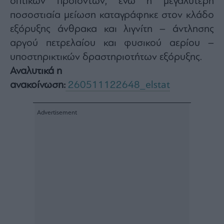
οπτικών προϊόντων, ενώ η μεγαλύτερη
agree
to
ποσοστιαία μείωση καταγράφηκε στον κλάδο
our
Terms
εξόρυξης άνθρακα και λιγνίτη – άντλησης
and
Privacy
αργού πετρελαίου και φυσικού αερίου –
Notice.
You
can
υποστηρικτικών δραστηριοτήτων εξόρυξης.
opt
out
Αναλυτικά η
at
any
ανακοίνωση:
260511122648_elstat
time.
This
site
is
protected
by
reCAPTCHA
and
the
Google
Privacy
Policy
and
Terms
of
Service
apply.
ότητα
ι
ίες