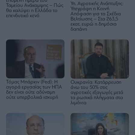
επόμενη ημέρα του
Υπ. Αγροτικής Ανάπτυξης:
Ταμείου Ανάκαμψης – Πώς
Υπεγράφη η Κοινή
θα καλύψει η Ελλάδα το
Απόφαση για τα Σχέδια
επενδυτικό κενό
Βελτίωσης – Στα 263,5
εκατ. ευρώ η δημόσια
δαπάνη
Τόμας Μπάρκιν (Fed): Η
Ουκρανία: Κατάρρευση
αγορά εργασίας των ΗΠΑ
άνω του 50% στις
δεν είναι ούτε αδύναμη
αγροτικές εξαγωγές μετά
ούτε υπερβολικά ισχυρή
τα ρωσικά πλήγματα στα
λιμάνια