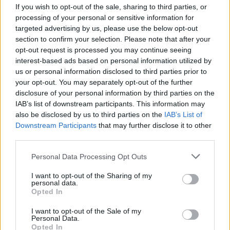
If you wish to opt-out of the sale, sharing to third parties, or
Στη δημοσιότητα τα «πόθεν έσχες» πολιτικών
processing of your personal or sensitive information for
προσώπων του 2025
targeted advertising by us, please use the below opt-out
ΕΚΤ και Κομισιόν κατά του γερμανικού
section to confirm your selection. Please note that after your
opt-out request is processed you may continue seeing
μπλόκου στην εξαγορά της Commerzbank από
interest-based ads based on personal information utilized by
την UniCredit
us or personal information disclosed to third parties prior to
Νέα ρύθμιση χρεών στον e-ΕΦΚΑ: Έως 72
your opt-out. You may separately opt-out of the further
disclosure of your personal information by third parties on the
δόσεις και «παράθυρο» σύνταξης
IAB’s list of downstream participants. This information may
also be disclosed by us to third parties on the
IAB’s List of
Downstream Participants
that may further disclose it to other
third parties.
Personal Data Processing Opt Outs
I want to opt-out of the Sharing of my
personal data.
Opted In
I want to opt-out of the Sale of my
Personal Data.
Opted In