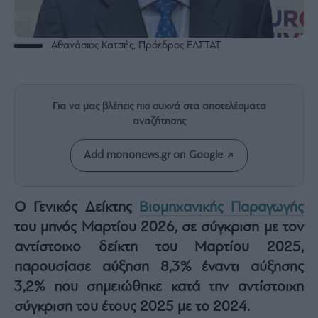
Rumors
ESG
Today
Αθανάσιος Κατσής, Πρόεδρος ΕΛΣΤΑΤ
Mononews2030
Άρθρα
Συνεντεύξεις
Για να μας βλέπεις πιο συχνά στα αποτελέσματα
αναζήτησης
Add mononews.gr on Google
Les
Ο Γενικός Δείκτης
Βιομηχανικής Παραγωγής
Bons
Vivants
του μηνός Μαρτίου 2026, σε σύγκριση με τον
Auto
αντίστοιχο δείκτη του Μαρτίου 2025,
Life
παρουσίασε αύξηση 8,3% έναντι αύξησης
&
3,2% που σημειώθηκε κατά την αντίστοιχη
Style
σύγκριση του έτους 2025 με το 2024.
Υγεία