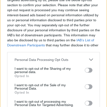
targeted advertising by us, please use the below opt-out
section to confirm your selection. Please note that after your
opt-out request is processed you may continue seeing
interest-based ads based on personal information utilized by
us or personal information disclosed to third parties prior to
your opt-out. You may separately opt-out of the further
disclosure of your personal information by third parties on the
IAB’s list of downstream participants. This information may
also be disclosed by us to third parties on the
IAB’s List of
Downstream Participants
that may further disclose it to other
third parties.
Personal Data Processing Opt Outs
Bons Vivants
I want to opt-out of the Sharing of my
Versace: Ο Dario Vitale λανσάρει συλλογή
personal data.
οπτικών με έμπνευση το πάθος του Πηλέα για τη
Opted In
Θέτιδα
I want to opt-out of the Sale of my
Personal Data.
Opted In
I want to opt-out of processing my
Personal Data for Targeted Advertising.