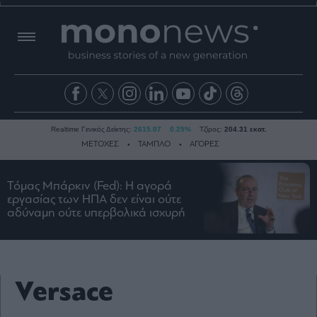
Realtime Γενικός Δείκτης:
2615.07
0.25%
Τζίρος:
204.31 εκατ.
ΜΕΤΟΧΕΣ
ΤΑΜΠΛΟ
ΑΓΟΡΕΣ
Τόμας Μπάρκιν (Fed): Η αγορά
Ειδήσεις
εργασίας των ΗΠΑ δεν είναι ούτε
αδύναμη ούτε υπερβολικά ισχυρή
Οικονομία
Business
Τράπεζες
Ναυτιλία
Versace
Real
Estate