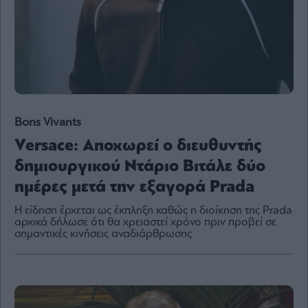
By
submitting
your
email,
you
agree
to
Bons Vivants
our
Terms
and
Versace: Aποχωρεί o διευθυντής
Privacy
Notice.
δημιουργικού Ντάριο Βιτάλε δύο
You
can
opt
ημέρες μετά την εξαγορά Prada
out
at
any
Η είδηση έρχεται ως έκπληξη καθώς η διοίκηση της Prada
time.
αρχικά δήλωσε ότι θα χρειαστεί χρόνο πριν προβεί σε
This
site
σημαντικές κινήσεις αναδιάρθρωσης
is
protected
by
reCAPTCHA
and
the
Google
Privacy
Policy