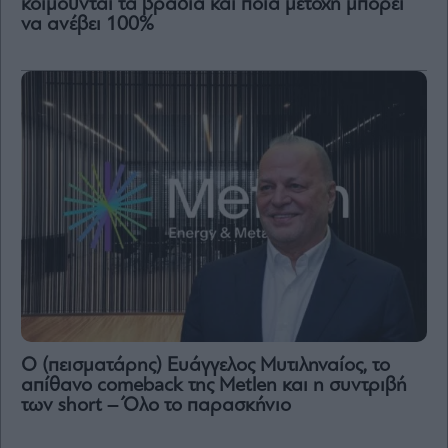
κοιμούνται τα βράδια και ποια μετοχή μπορεί
να ανέβει 100%
Ο (πεισματάρης) Ευάγγελος Μυτιληναίος, το
απίθανο comeback της Μetlen και η συντριβή
των short – Όλο το παρασκήνιο