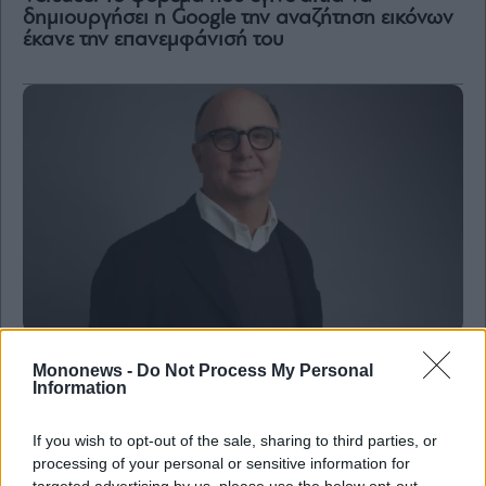
δημιουργήσει η Google την αναζήτηση εικόνων
έκανε την επανεμφάνισή του
Business
Mononews -
Do Not Process My Personal
Information
Prada: Η εξαγορά της Versace για 1,25 δισ.
αναμένεται να ολοκληρωθεί τις επόμενες
εβδομάδες
If you wish to opt-out of the sale, sharing to third parties, or
processing of your personal or sensitive information for