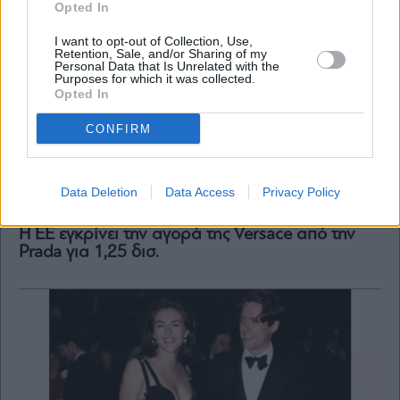
Opted In
I want to opt-out of Collection, Use,
Retention, Sale, and/or Sharing of my
Personal Data that Is Unrelated with the
Purposes for which it was collected.
Opted In
CONFIRM
Data Deletion
Data Access
Privacy Policy
Business
Η ΕΕ εγκρίνει την αγορά της Versace από την
Prada για 1,25 δισ.