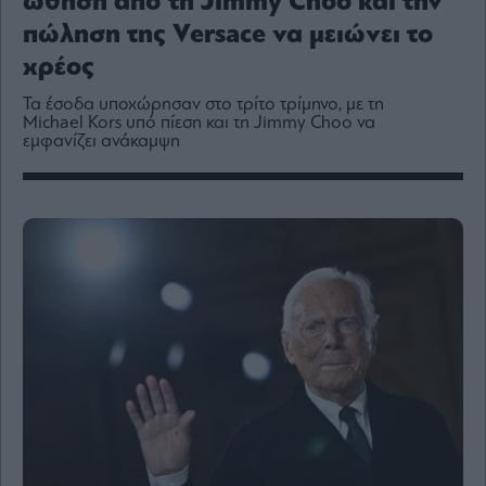
ώθηση από τη Jimmy Choo και την
Media
πώληση της Versace να μειώνει το
Winners
&
χρέος
Losers
Τα έσοδα υποχώρησαν στο τρίτο τρίμηνο, με τη
Επι-
Michael Kors υπό πίεση και τη Jimmy Choo να
θετικά
εμφανίζει ανάκαμψη
Rumors
ESG
Today
Mononews2030
Άρθρα
Συνεντεύξεις
Les
Bons