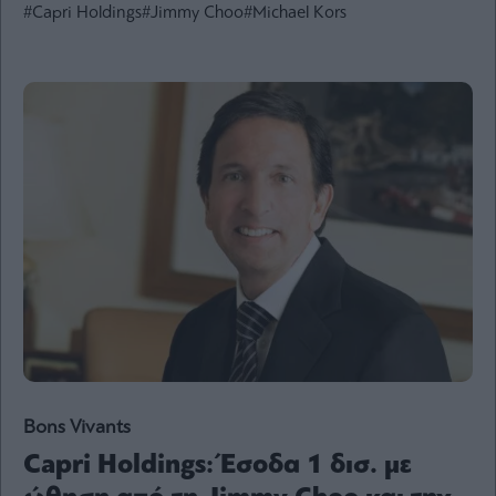
#Capri Holdings
#Jimmy Choo
#Michael Kors
Ενέργεια
Πολιτική
Πολιτισμός
Κοινωνία
Law
Bloomberg
Financial
Times
The
Wiseman
Room
301
Bons Vivants
My
Capri Holdings: Έσοδα 1 δισ. με
Story