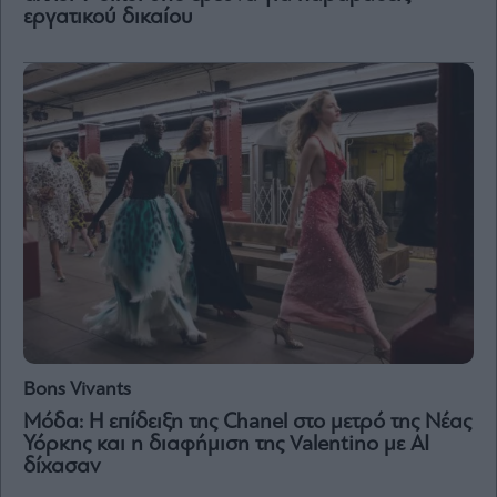
εργατικού δικαίου
Μετοχές
Αγορές
Trader's
book
Buy-
Hold-
Sell
The
Value
Investor
Crypto
Χρηματιστηριακές
Ανακοινώσεις
Bons Vivants
Μόδα: Η επίδειξη της Chanel στο μετρό της Νέας
Creative
Υόρκης και η διαφήμιση της Valentino με ΑΙ
Content
δίχασαν
Branded