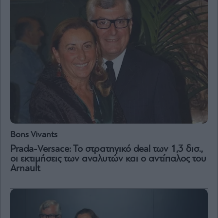
and
Terms
of
Service
apply.
ότητα
ι
ίες
ας
οι
ήσης
4
news.gr
Bons Vivants
ghts
rved
Prada-Versace: To στρατηγικό deal των 1,3 δισ.,
οι εκτιμήσεις των αναλυτών και ο αντίπαλος του
Arnault