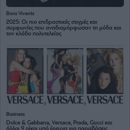
Vivants
Auto
Bons Vivants
Life
2025: Οι πιο επιδραστικές στιγμές και
&
συμφωνίες που αναδιαμόρφωσαν τη μόδα και
Style
τον κλάδο πολυτελείας
Υγεία
Architecture
&
Design
Fashion
&
Art
Watches
Yachts
Table
For
Business
Two
Dolce & Gabbana, Versace, Prada, Gucci και
άλλοι 9 οίκοι υπό έρευνα για παραβάσεις