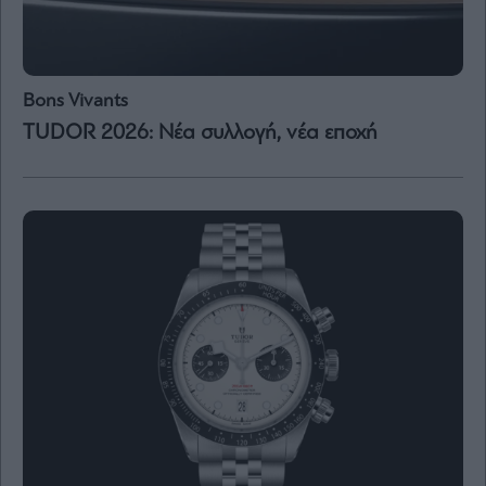
Content
Reports
&
Branded
Bons Vivants
Content
Calendar
TUDOR 2026: Νέα συλλογή, νέα εποχή
Monocle
Media
Lab
Mononews100
Εγγραφείτε
στο
Newsletter
του
mononews.gr