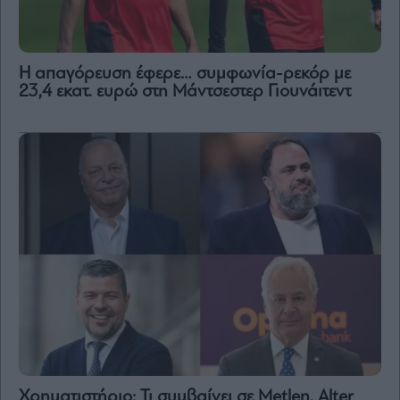
Η απαγόρευση έφερε… συμφωνία-ρεκόρ με
23,4 εκατ. ευρώ στη Μάντσεστερ Γιουνάιτεντ
Χρηματιστήριο: Τι συμβαίνει σε Metlen, Αlter