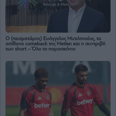
Ο (πεισματάρης) Ευάγγελος Μυτιληναίος, το
απίθανο comeback της Μetlen και η συντριβή
των short – Όλο το παρασκήνιο