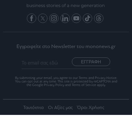
Εγγραφείτε στο Newsletter του mononews.gr
ΕΓΓΡΑΦΗ
By submitting your email, you agree to our Terms and Privacy Notice.
You can opt out at any time. This site is protected by reCAPTCHA and
the Google Privacy Policy and Terms of Service apply.
Ταυτότητα
Οι Αξίες μας
Όροι Χρήσης
Αριθμός Πιστοποίησης Μ.Η.Τ.242012