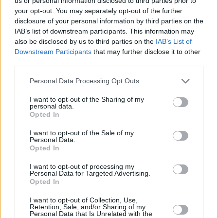
us or personal information disclosed to third parties prior to
Authentic Brands: Deal 269 εκατ. δολαρίων με
your opt-out. You may separately opt-out of the further
την εταιρεία του David Beckham
disclosure of your personal information by third parties on the
IAB’s list of downstream participants. This information may
also be disclosed by us to third parties on the
IAB’s List of
Downstream Participants
that may further disclose it to other
third parties.
Personal Data Processing Opt Outs
I want to opt-out of the Sharing of my
personal data.
Opted In
I want to opt-out of the Sale of my
Personal Data.
Opted In
I want to opt-out of processing my
Personal Data for Targeted Advertising.
Opted In
Δελτία Τύπου
I want to opt-out of Collection, Use,
Νέο TUDOR PELAGOS FXD
Retention, Sale, and/or Sharing of my
Personal Data that Is Unrelated with the