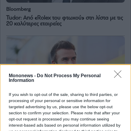
Bloomberg
Tudor: Από «Rolex του φτωχού» στη λίστα με τις
20 καλύτερες εταιρείες
Mononews -
Do Not Process My Personal
Information
If you wish to opt-out of the sale, sharing to third parties, or
processing of your personal or sensitive information for
targeted advertising by us, please use the below opt-out
section to confirm your selection. Please note that after your
opt-out request is processed you may continue seeing
Bloomberg
interest-based ads based on personal information utilized by