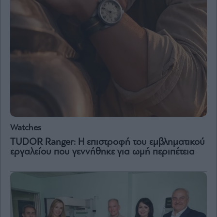
and
Terms
of
Service
apply.
ότητα
ι
ίες
ας
οι
ήσης
4
Watches
news.gr
ghts
TUDOR Ranger: Η επιστροφή του εμβληματικού
rved
εργαλείου που γεννήθηκε για ωμή περιπέτεια