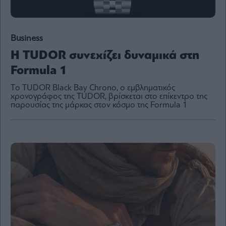
Business
By
Η TUDOR συνεχίζει δυναμικά στη
submitting
your
email,
Formula 1
you
agree
to
Tο TUDOR Black Bay Chrono, ο εμβληματικός
our
χρονογράφος της TUDOR, βρίσκεται στο επίκεντρο της
Terms
and
παρουσίας της μάρκας στον κόσμο της Formula 1
Privacy
Notice.
You
can
opt
out
at
any
time.
This
site
is
protected
by
reCAPTCHA
and
the
Google
Privacy
Policy