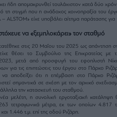
έχει ήδη απομακρυνθεί τουλάχιστον κατά δύο χρόνι
ό τη στιγμή που η ανάδοχος κοινοπραξία του έργ
– ALSTOM» είχε υποβάλει αίτημα παράτασης για 
στόχευε να «ξεμπλοκάρει» τον σταθμό
ατέθηκε στις 20 Μαΐου του 2025 ως απάντηση στ
είχε θέσει το Συμβούλιο της Επικρατείας με τ
023, μετά από προσφυγή του εφοπλιστή Νίκ
κων για τις επιπτώσεις του έργου στο Πάρκο Ριζάρ
 να αποδείξει ότι η επέμβαση στο Πάρκο Ριζά
ιστεί σημαντικά σε σχέση με τον αρχικό σχεδιασμ
άλληλα την κατασκευή του σταθμού.
έα μελέτη, η συνολική εργοταξιακή κατάληψη 
263 τετραγωνικά μέτρα, εκ των οποίων 4.817 τ.
και 1.446 τ.μ. επί της οδού Ριζάρη.