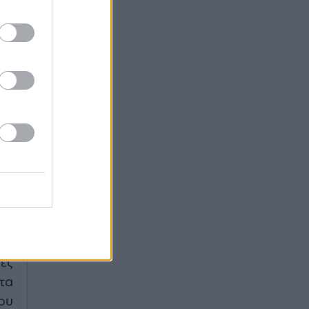
αι
(ο
ει
εκ
εί
ην
ες
τα
ου