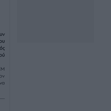
υν
ου
ός
ού
ΕΜ
ον
να