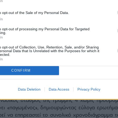
In
o opt-out of the Sale of my Personal Data.
In
to opt-out of processing my Personal Data for Targeted
ing.
In
o opt-out of Collection, Use, Retention, Sale, and/or Sharing
 μελέτης δεν σημαίνει απλώς ότι απαιτούντ
ersonal Data that Is Unrelated with the Purposes for which it
lected.
ν σχεδιασμό. Σημαίνει ότι η Ελληνικό Μετρό 
In
 υλοποίησης έργων μετρό) θα πρέπει να επιστρέψ
ναζήτησης εναλλακτικών λύσεων, να τεκμηριώσει 
CONFIRM
 της και να καταθέσει νέο φάκελο που θα ικανοποι
ευθύνσεις του Συμβουλίου της Επικρατείας για τ
Data Deletion
Data Access
Privacy Policy
άρκου Ριζάρη.
οναδικός σταθμός της Γραμμής 4 χωρίς πρόδρομ
νει «παγωμένος», δημιουργώντας εύλογα ερωτήμα
ρεί να επηρεαστεί το συνολικό χρονοδιάγραμμα τ