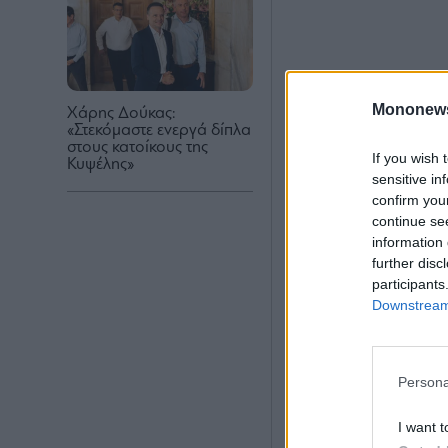
Mononew
Χάρης Δούκας:
«Στεκόμαστε ενεργά δίπλα
στους κατοίκους της
If you wish 
Κυψέλης»
sensitive in
confirm you
continue se
information 
further disc
participants
Downstream 
Persona
I want t