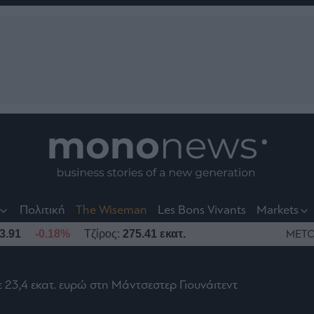
nt
t
t
Πολιτική
The Wiseman
Les Bons Vivants
Markets
3.91
-0.18%
Τζίρος:
275.41 εκατ.
ΜΕΤΟ
23,4 εκατ. ευρώ στη Μάντσεστερ Γιουνάιτεντ
το