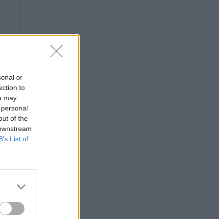
sonal or
ection to
ou may
 personal
out of the
 downstream
B’s List of