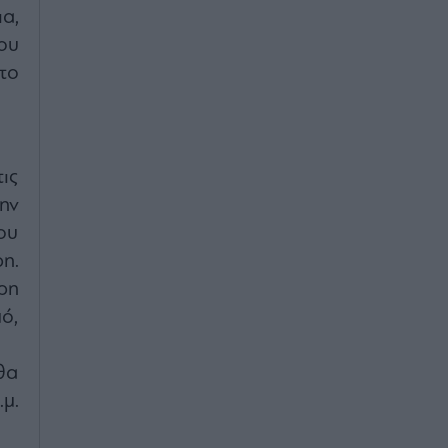
α,
ου
το
ις
ην
ου
η.
ρη
ό,
θα
μ.