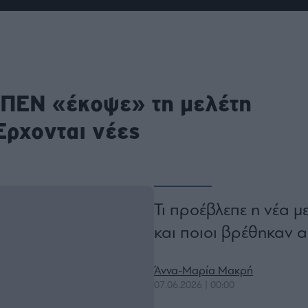
ου
r
ail,
 ΥΠΕΝ «έκοψε» τη μελέτη
s and
n opt
te is
Έρχονται νέες
CHA
acy
rvice
Τι προέβλεπε η νέα μ
και ποιοι βρέθηκαν α
Άννα-Μαρία Μακρή
07.06.2026 | 00:00