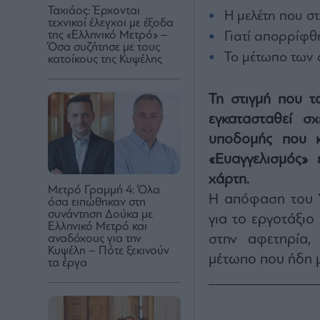
Ταχιάος: Έρχονται
Η μελέτη που σ
τεχνικοί έλεγχοι με έξοδα
της «Ελληνικό Μετρό» –
Γιατί απορρίφ
Όσα συζήτησε με τους
Το μέτωπο των
κατοίκους της Κυψέλης
Τη στιγμή που τ
εγκατασταθεί σ
υποδομής που κ
«Ευαγγελισμός» 
χάρτη.
Μετρό Γραμμή 4: Όλα
Η απόφαση του Υ
όσα ειπώθηκαν στη
συνάντηση Δούκα με
για το εργοτάξι
Ελληνικό Μετρό και
στην αφετηρία,
αναδόχους για την
Κυψέλη – Πότε ξεκινούν
μέτωπο που ήδη 
τα έργα