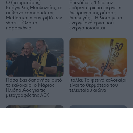
Ο (πεισματάρης)
Επενδύσεις 1 δισ. την
Ευάγγελος Μυτιληναίος, το
επόμενη τριετία φέρνει η
απίθανο comeback της
διεύρυνση της ρήτρας
Μetlen και η συντριβή των
διαφυγής – Η λίστα με τα
short – Όλο το
ενεργειακά έργα που
παρασκήνιο
ενεργοποιούνται
Πόσα έχει δαπανήσει αυτό
Ιταλία: Το φετινό καλοκαίρι
το καλοκαίρι ο Μάριος
είναι το θερμότερο του
Ηλιόπουλος για τις
τελευταίου αιώνα
μεταγραφές της ΑΕΚ
1x