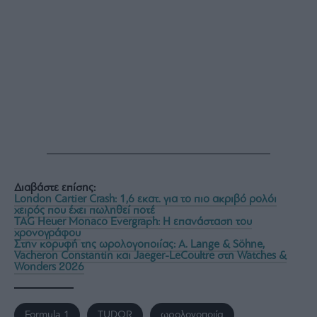
Διαβάστε επίσης:
London Cartier Crash: 1,6 εκατ. για το πιο ακριβό ρολόι
χειρός που έχει πωληθεί ποτέ
TAG Heuer Monaco Evergraph: Η επανάσταση του
χρονογράφου
Στην κορυφή της ωρολογοποιίας: A. Lange & Söhne,
Vacheron Constantin και Jaeger-LeCoultre στη Watches &
Wonders 2026
Formula 1
TUDOR
ωρολογοποιία