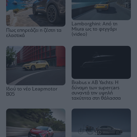
Lamborghini: Από τη
Miura ως το φεγγάρι
Πως επηρεάζει η ζέστη τα
(video)
ελαστικά
Brabus x AB Yachts: Η
δύναμη των supercars
Ιδού τo νέο Leapmotor
συναντά την υψηλή
B05
ταχύτητα στη θάλασσα