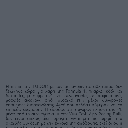
Monocle
Media
Lab
Mononews100
Εγγραφείτε
στο
Newsletter
του
mononews.gr
Η σχέση της TUDOR με τον μηχανοκίνητο αθλητισμό δεν
ξεκίνησε τώρα για χάρη της Formula 1. Υπάρχει εδώ και
δεκαετίες, με συμμετοχές και συνεργασίες σε διαφορετικές
μορφές αγώνων, από ιστορικά rally μέχρι σύγχρονες
endurance διοργανώσεις. Αυτό που αλλάζει σήμερα είναι το
επίπεδο έκφρασης. Η είσοδος στη σύγχρονη εποχή της F1,
μέσα από τη συνεργασία με την Visa Cash App Racing Bulls,
By
submitting
δεν είναι απλώς μια χορηγία. Είναι μια πιο ώριμη, πιο
your
ακριβής σύνδεση με την έννοια της απόδοσης, εκεί όπου η
email,
you