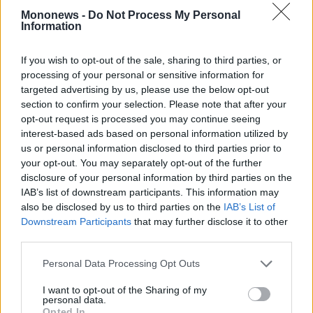
Mononews -
Do Not Process My Personal
Information
Το Black Bay Chrono “Carbon 26” αντλεί έμπνευση από το
μονοθέσιο VCARB 03 της ομάδας Visa Cash App Racing
If you wish to opt-out of the sale, sharing to third parties, or
Bulls για τη σεζόν 2026, όχι για να το μιμηθεί, αλλά για να
αποδώσει την ουσία του.
processing of your personal or sensitive information for
Οι χαρακτηριστικές κίτρινες λεπτομέρειες του μονοθεσίου,
targeted advertising by us, please use the below opt-out
εκεί όπου η μηχανή εκτίθεται και πιέζεται στο όριο,
section to confirm your selection. Please note that after your
μεταφέρονται στο καντράν και δημιουργούν μια διαρκή
αίσθηση κίνησης, ακόμη και όταν το ρολόι παραμένει
opt-out request is processed you may continue seeing
ακίνητο. Είναι μια λεπτή, αλλά καθοριστική χειρονομία. Η
interest-based ads based on personal information utilized by
ταχύτητα δεν δηλώνεται, υπονοείται.
us or personal information disclosed to third parties prior to
Οι γραμμές, τα υλικά και οι αντιθέσεις δεν επιδιώκουν να
αναπαράγουν τη μορφή του μονοθεσίου. Αντίθετα,
your opt-out. You may separately opt-out of the further
λειτουργούν σχεδόν αρχιτεκτονικά, μεταφράζοντας την
disclosure of your personal information by third parties on the
έννοια της απόδοσης σε καθαρές επιφάνειες, δομική
IAB’s list of downstream participants. This information may
σαφήνεια και ελεγχόμενη ένταση.
Αυτή η λογική συνεχίζεται και στο εσωτερικό του καντράν. Η
also be disclosed by us to third parties on the
IAB’s List of
πολυστρωματική κατασκευή, με εναλλαγές ανάμεσα σε
Downstream Participants
that may further disclose it to other
στρώσεις ορείχαλκου και ανθρακονήματος, δημιουργεί
third parties.
οπτικό βάθος χωρίς να επιβαρύνει το σύνολο. Αντίθετα,
μειώνει το βάρος και ενισχύει τον μηχανικό χαρακτήρα του
ρολογιού, σα να αποκαλύπτει σταδιακά τις δυνάμεις που το
Personal Data Processing Opt Outs
διατρέχουν.
I want to opt-out of the Sharing of my
personal data.
Opted In