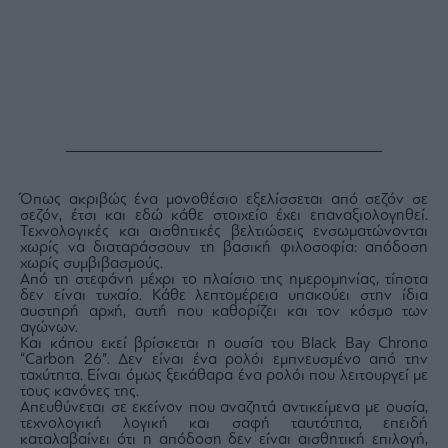
Όπως ακριβώς ένα μονοθέσιο εξελίσσεται από σεζόν σε
σεζόν, έτσι και εδώ κάθε στοιχείο έχει επαναξιολογηθεί.
Τεχνολογικές και αισθητικές βελτιώσεις ενσωματώνονται
χωρίς να διαταράσσουν τη βασική φιλοσοφία: απόδοση
χωρίς συμβιβασμούς.
Από τη στεφάνη μέχρι το πλαίσιο της ημερομηνίας, τίποτα
δεν είναι τυχαίο. Κάθε λεπτομέρεια υπακούει στην ίδια
αυστηρή αρχή, αυτή που καθορίζει και τον κόσμο των
αγώνων.
Και κάπου εκεί βρίσκεται η ουσία του Black Bay Chrono
“Carbon 26”. Δεν είναι ένα ρολόι εμπνευσμένο από την
ταχύτητα. Είναι όμως ξεκάθαρα ένα ρολόι που λειτουργεί με
τους κανόνες της.
Απευθύνεται σε εκείνον που αναζητά αντικείμενα με ουσία,
τεχνολογική λογική και σαφή ταυτότητα, επειδή
καταλαβαίνει ότι η απόδοση δεν είναι αισθητική επιλογή,