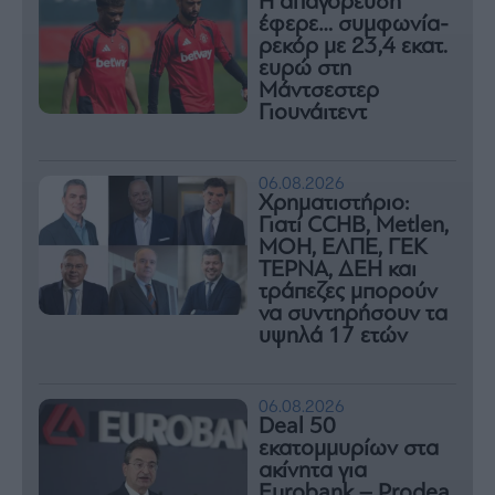
Η απαγόρευση
έφερε… συμφωνία-
ρεκόρ με 23,4 εκατ.
ευρώ στη
Μάντσεστερ
Γιουνάιτεντ
06.08.2026
Χρηματιστήριο:
Γιατί CCHB, Metlen,
MOH, ΕΛΠΕ, ΓΕΚ
ΤΕΡΝΑ, ΔΕΗ και
τράπεζες μπορούν
να συντηρήσουν τα
υψηλά 17 ετών
06.08.2026
Deal 50
εκατομμυρίων στα
ακίνητα για
Eurobank – Prodea