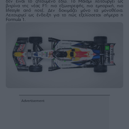
δεν είναι το ζητούμενο εδώ. Το Μαϊάμι λειτουργεί ως
ας
βιτρίνα της νέας F1: πιο εξωστρεφής, πιο εμπορική, πιο
οι
lifestyle από ποτέ. Δεν δοκιμάζει μόνο τα μονοθέσια.
ήσης
Λειτουργεί ως ένδειξη για το πώς εξελίσσεται σήμερα η
Formula 1.
4
news.gr
ghts
rved