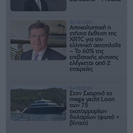
06.08.2026
Αποκαλυπτική η
ετήσια έκθεση της
XRTC για την
ελληνική ακτοπλοΐα
– Το 60% της
επιβατικής κίνησης
ελέγχεται από 2
εταιρείες
04.08.2026
Στον Σκορπιό το
mega yacht Loon
των 75
εκατομμυρίων
δολαρίων (φωτό +
βίντεο)