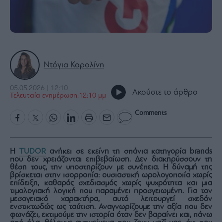
Rumors
ESG
Today
Mononews2030
Άρθρα
Ντόγια Καρολίνη
Συνεντεύξεις
05.05.2026 | 12:10
Ακούστε το άρθρο
Τελευταία ενημέρωση:12:10 μμ
Comments
Les
Bons
Η
TUDOR
ανήκει σε εκείνη τη σπάνια κατηγορία brands
Vivants
που δεν χρειάζονται επιβεβαίωση. Δεν διακηρύσσουν τη
θέση τους, την υποστηρίζουν με συνέπεια. Η δύναμή της
Auto
βρίσκεται στην ισορροπία: ουσιαστική ωρολογοποιία χωρίς
επίδειξη, καθαρός σχεδιασμός χωρίς ψυχρότητα και μια
Life
τιμολογιακή λογική που παραμένει προσγειωμένη. Για τον
&
μεσογειακό χαρακτήρα, αυτό λειτουργεί σχεδόν
Style
ενστικτωδώς ως ταύτιση. Αναγνωρίζουμε την αξία που δεν
φωνάζει, εκτιμούμε την ιστορία όταν δεν βαραίνει και, πάνω
Υγεία