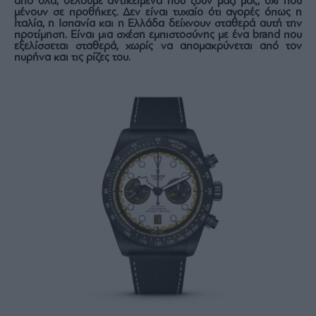
από όλα, θέλουμε αντικείμενα που ζουν μαζί μας, όχι που
μένουν σε προθήκες. Δεν είναι τυχαίο ότι αγορές όπως η
Architecture
Ιταλία, η Ισπανία και η Ελλάδα δείχνουν σταθερά αυτή την
&
προτίμηση. Είναι μια σχέση εμπιστοσύνης με ένα brand που
Design
εξελίσσεται σταθερά, χωρίς να απομακρύνεται από τον
πυρήνα και τις ρίζες του.
Fashion
&
Art
Watches
Yachts
Table
For
Two
Μετοχές
Αγορές
Trader's
book