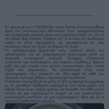
Εν προκειμένω, η TUDOR δεν κάνει απλώς ένα ακόμη βήμα
προς τον μηχανοκίνητο αθλητισμό. Στην πραγματικότητα,
τον απορροφά πλήρως μέσα στην ωρολογοποιία της. Με το
νέο Black Bay Chrono “Carbon 26”, η έννοια της απόδοσης
παύει να είναι αφηρημένη και μετατρέπεται σε κάτι
απολύτως απτό: σε υλικό, σε βάρος, σε δομή.
Το ανθρακόνημα βρίσκεται στον πυρήνα αυτής της
προσέγγισης, όχι ως διακοσμητική χειρονομία, αλλά ως
αυστηρά λειτουργική επιλογή. Ελαφρύ, εξαιρετικά
ανθεκτικό και σχεδιασμένο για ακραίες συνθήκες, φέρνει
μαζί του μια λογική που ανήκει περισσότερο στην πίστα
παρά στο εργαστήριο. Το αποτέλεσμα είναι ένας
χρονογράφος που υπηρετεί την ίδια αρχή σε κάθε του
στοιχείο: λιγότερο βάρος, περισσότερη απόδοση.
Η έκδοση περιορίζεται σε μόλις 2.026 αριθμημένα κομμάτια,
με τη μοναδική αρίθμηση χαραγμένη στο πίσω μέρος της
κάσας. Είναι ένας σαφής τρόπος να δηλωθεί ότι κάθε ρολόι
ανήκει σε μια συγκεκριμένη στιγμή, σε μια συγκεκριμένη
τεχνολογική συνθήκη, σε μια συγκεκριμένη ιδέα για το τι
σημαίνει performance σήμερα.