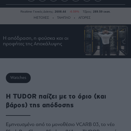
Realtime Γενικός Δείκτης:
2608.44
-0.59%
Τζίρος:
289.59 εκατ.
ΜΕΤΟΧΕΣ
ΤΑΜΠΛΟ
ΑΓΟΡΕΣ
Η απόδραση, η φούσκα και οι
Ειδήσεις
προφήτες της Αποκάλυψης
Οικονομία
Business
Τράπεζες
Ναυτιλία
Watches
Real
Estate
Η TUDOR παίζει με το όριο (και
Ενέργεια
βάρος) της απόδοσης
Πολιτική
Πολιτισμός
Κοινωνία
Εμπνευσμένο από το μονοθέσιο VCARB 03, το νέο
Law