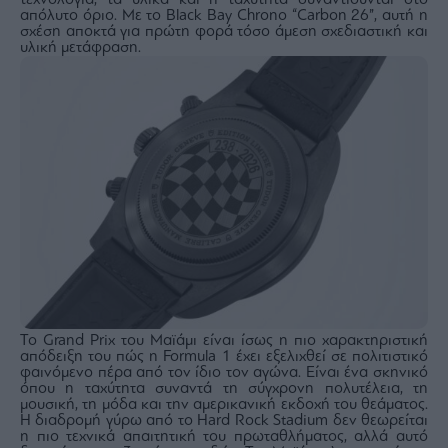
τεχνολογία, τα υλικά και η ταχύτητα συναντιούνται στο
agree
απόλυτο όριο. Με το Black Bay Chrono “Carbon 26”, αυτή η
to
σχέση αποκτά για πρώτη φορά τόσο άμεση σχεδιαστική και
our
υλική μετάφραση.
Terms
and
Privacy
Notice.
You
can
opt
out
at
any
time.
This
site
is
protected
by
reCAPTCHA
and
the
Google
Privacy
Policy
and
Terms
of
Το Grand Prix του Μαϊάμι είναι ίσως η πιο χαρακτηριστική
Service
απόδειξη του πώς η Formula 1 έχει εξελιχθεί σε πολιτιστικό
apply.
φαινόμενο πέρα από τον ίδιο τον αγώνα. Είναι ένα σκηνικό
όπου η ταχύτητα συναντά τη σύγχρονη πολυτέλεια, τη
μουσική, τη μόδα και την αμερικανική εκδοχή του θεάματος.
ότητα
Η διαδρομή γύρω από το Hard Rock Stadium δεν θεωρείται
ι
η πιο τεχνικά απαιτητική του πρωταθλήματος, αλλά αυτό
ίες