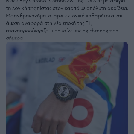
Black Bay Chrono “Carbon 26” της TUDOR μεταφέρει
Bloomberg
τη λογική της πίστας στον καρπό με απόλυτη ακρίβεια.
Με ανθρακονήματα, αρχιτεκτονική καθαρότητα και
Financial
Times
άμεση αναφορά στη νέα εποχή της F1,
επαναπροσδιορίζει τι σημαίνει racing chronograph
σήμερα
The
Wiseman
Room
301
My
Story
Media
Winners
&
Losers
Επι-
θετικά