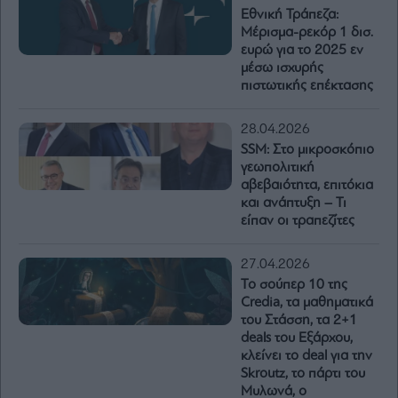
Εθνική Τράπεζα:
Μέρισμα-ρεκόρ 1 δισ.
ευρώ για το 2025 εν
μέσω ισχυρής
πιστωτικής επέκτασης
28.04.2026
SSM: Στο μικροσκόπιο
γεωπολιτική
αβεβαιότητα, επιτόκια
και ανάπτυξη – Τι
είπαν οι τραπεζίτες
27.04.2026
To σούπερ 10 της
Credia, τα μαθηματικά
του Στάσση, τα 2+1
deals του Εξάρχου,
κλείνει το deal για την
Skroutz, το πάρτι του
Μυλωνά, ο