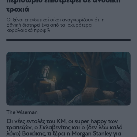
περιθώριο επιστρέφει σε ανοδική
Media
τροχιά
Winners
&
Οι ξένοι επενδυτικοί οίκοι αναγνωρίζουν ότι η
Losers
Εθνική διατηρεί ένα από τα ισχυρότερα
κεφαλαιακά προφίλ
Επι-
θετικά
Rumors
ESG
Today
Mononews2030
Άρθρα
Συνεντεύξεις
The Wiseman
Οι νέες εντολές του ΚΜ, οι super happy των
τραπεζών, ο Σκλαβενίτης και ο (δεν λέω καλό
Les
λόγο) Βακάκης, τι ξέρει η Morgan Stanley για
Bons