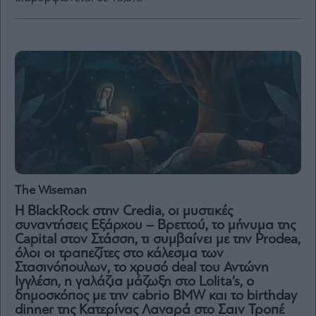
By
submitting
your
email,
you
agree
to
our
Terms
and
Privacy
Notice.
You
can
opt
The Wiseman
out
at
H BlackRock στην Credia, οι μυστικές
any
time.
συναντήσεις Εξάρχου – Βρεττού, το μήνυμα της
This
site
Capital στον Στάσση, τι συμβαίνει με την Prodea,
is
όλοι οι τραπεζίτες στο κάλεσμα των
protected
by
Στασινόπουλων, το χρυσό deal του Αντώνη
reCAPTCHA
and
Ιγγλέση, η γαλάζια μάζωξη στο Lolita’s, ο
the
δημοσκόπος με την cabrio BMW και το birthday
Google
Privacy
dinner της Κατερίνας Λαναρά στο Σαιν Τροπέ
Policy