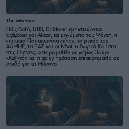
The Wiseman
Πώς BofΑ, UBS, Goldman εμπιστεύονται
Εξάρχου και Aktor, τα μηνύματα του Ψάλτη, η
επιτυχία Παπακωνσταντίνου, το ρεκόρ του
ΑΔΜΗΕ, τα ΕΑΣ και οι Ινδοί, η δωρεά Κούστα
στις Σπέτσες, ο παραμυθένιος γάμος Χούρι
-Χαϊντάτ και η spicy πρόταση επιχειρηματία σε
αοιδό για τη Μύκονο