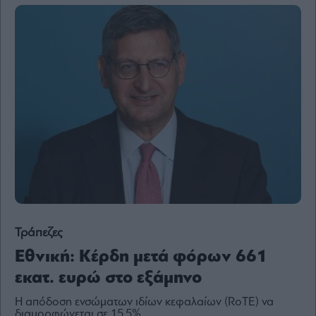
Content
Reports
&
Branded
Content
Calendar
Monocle
Media
Lab
Mononews100
Τράπεζες
Εγγραφείτε
Εθνική: Κέρδη μετά φόρων 661
στο
εκατ. ευρώ στο εξάμηνο
Newsletter
του
Η απόδοση ενσώματων ιδίων κεφαλαίων (RoTE) να
mononews.gr
διαμορφώνεται σε 15,5%.