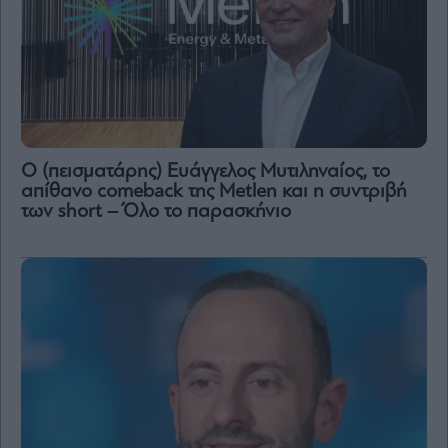
Ο (πεισματάρης) Ευάγγελος Μυτιληναίος, το
απίθανο comeback της Μetlen και η συντριβή
των short – Όλο το παρασκήνιο