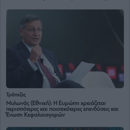
and
Terms
of
Service
apply.
ότητα
ι
ίες
ας
οι
ήσης
4
news.gr
ghts
rved
Τράπεζες
Μυλωνάς (Εθνική): Η Ευρώπη χρειάζεται
περισσότερες και ποιοτικότερες επενδύσεις και
Ένωση Κεφαλαιαγορών