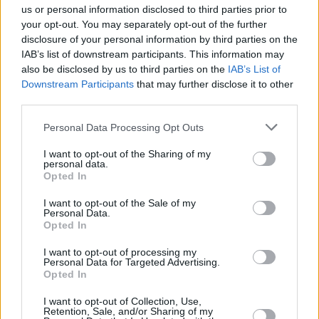
us or personal information disclosed to third parties prior to
your opt-out. You may separately opt-out of the further
disclosure of your personal information by third parties on the
IAB’s list of downstream participants. This information may
also be disclosed by us to third parties on the
IAB’s List of
Downstream Participants
that may further disclose it to other
third parties.
The Wiseman
Personal Data Processing Opt Outs
Το ασταμάτητο ράλι της ΔΕΗ, τα 900 εκατ. του
«μαμούθ» Capital και το τηλεφώνημα στις 7 το
I want to opt-out of the Sharing of my
πρωί, οι ψίθυροι στην Alpha Βank, οι πειρατές
personal data.
Opted In
Μαρτίνος και Προκοπίου, και τα parties της
Λεντούδη και της Χατζηιωάννου
I want to opt-out of the Sale of my
Personal Data.
Opted In
I want to opt-out of processing my
Personal Data for Targeted Advertising.
Opted In
I want to opt-out of Collection, Use,
Retention, Sale, and/or Sharing of my