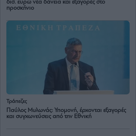
δισ. ευρώ νέα δάνεια και εξαγορές στο
προσκήνιο
Μετοχές
Αγορές
Trader's
book
Buy-
Hold-
Sell
The
Value
Investor
Crypto
Χρηματιστηριακές
Ανακοινώσεις
Τράπεζες
Παύλος Μυλωνάς: Υπομονή, έρχονται εξαγορές
και συγχωνεύσεις από την Εθνική
Creative
Content
Branded