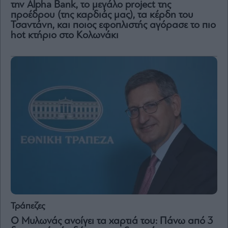
την Alpha Bank, το μεγάλο project της
Vivants
προέδρου (της καρδιάς μας), τα κέρδη του
Auto
Τσαντάνη, και ποιος εφοπλιστής αγόρασε το πιο
Life
hot κτήριο στο Κολωνάκι
&
Style
Υγεία
Architecture
&
Design
Fashion
&
Art
Watches
Yachts
Table
For
Two
Τράπεζες
Ο Μυλωνάς ανοίγει τα χαρτιά του: Πάνω από 3