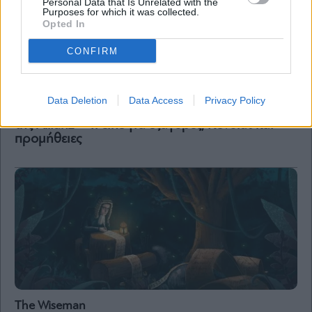
Personal Data that Is Unrelated with the
Purposes for which it was collected.
Opted In
CONFIRM
Τράπεζες
Data Deletion
Data Access
Privacy Policy
Μυλωνάς: Πέφτουν οι υπογραφές για το 30%
της Allianz – Τι είπε για εξαγορές, Revolut και
προμήθειες
The Wiseman