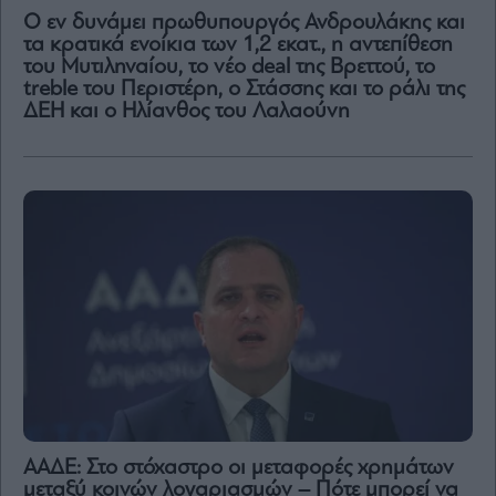
Ο εν δυνάμει πρωθυπουργός Ανδρουλάκης και
τα κρατικά ενοίκια των 1,2 εκατ., η αντεπίθεση
του Μυτιληναίου, το νέο deal της Βρεττού, το
treble του Περιστέρη, ο Στάσσης και το ράλι της
ΔΕΗ και ο Ηλίανθος του Λαλαούνη
ΑΑΔΕ: Στο στόχαστρο οι μεταφορές χρημάτων
μεταξύ κοινών λογαριασμών – Πότε μπορεί να