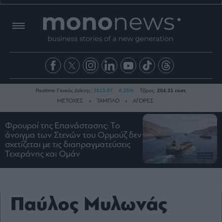
Realtime Γενικός Δείκτης:
2615.07
0.25%
Τζίρος:
204.31 εκατ.
ΜΕΤΟΧΕΣ
ΤΑΜΠΛΟ
ΑΓΟΡΕΣ
Φρουροί της Επανάστασης: Το
άνοιγμα των Στενών του Ορμούζ δεν
Ειδήσεις
σχετίζεται με τις διαπραγματεύσεις
Οικονομία
Τεχεράνης και Ομάν
Business
Τράπεζες
Ναυτιλία
Παύλος Μυλωνάς
Real
Estate