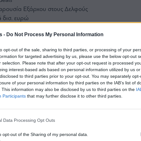
deals
αρουσία Εξάρχου στους Δελφούς
 δισ. ευρώ
ούν οι παρουσιάσεις – Τα μαθηματικά της ΑΜΚ
s -
Do Not Process My Personal Information
CVC
to opt-out of the sale, sharing to third parties, or processing of your per
ς business ενός Τούρκου
formation for targeted advertising by us, please use the below opt-out s
r selection. Please note that after your opt-out request is processed y
ου Μυλωνά στην «Παναγιώτα» και οι
eing interest-based ads based on personal information utilized by us or
… στα τραπέζια
disclosed to third parties prior to your opt-out. You may separately opt-
 με τους τραπεζίτες
losure of your personal information by third parties on the IAB’s list of
. This information may also be disclosed by us to third parties on the
IA
 Παπασταύρου και το success story των ΑΠΕ
Participants
that may further disclose it to other third parties.
ανεώθηκε η θητεία Φούρλαρη
ουλος (ΣΕΒ) και η «πληγή» των υπουργείων
Y/KNOT
l Data Processing Opt Outs
άκια» του Κώστα Αντωνόπουλου
o opt-out of the Sharing of my personal data.
ιος» Γιουρέλης, ο Αλαφούζος και ο Βοτανικός