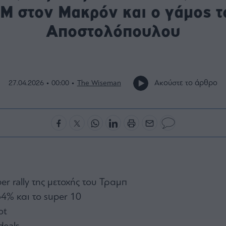
Μ στον Μακρόν και ο γάμος 
Αποστολόπουλου
Ακούστε το άρθρο
27.04.2026 • 00:00 •
The Wiseman
per rally της μετοχής του Τραμπ
64% και το super 10
ot