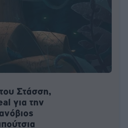
 του Στάσση,
al για την
χανόβιος
απούτσια