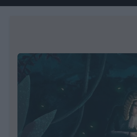
Fashion
Κοινωνία
Rumors
Ανακοινώσεις
Newsletter τ
&
mononews.g
Art
Law
ESG
Today
Watches
ΕΓΓΡΑΦΗ
Bloomberg
Mononews2030
Yachts
By submitting your em
Financial
you agree to our Term
Times
Άρθρα
Privacy Notice. You ca
Table
out at any time. This si
For
protected by reCAPT
and the Google Priv
Συνεντεύξεις
Two
Policy and Terms of Se
apply.
Ταυτότητα
Οι
2024
Αξίες
mononews.gr
μας
All rights
Όροι
reserved
Χρήσης