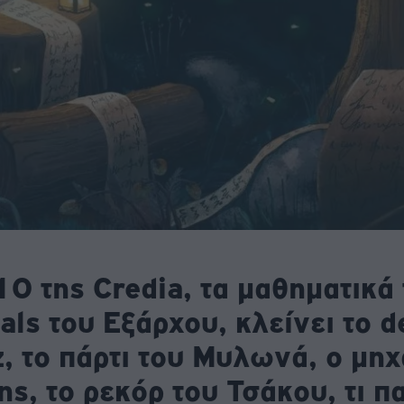
0 της Credia, τα μαθηματικά
als του Εξάρχου, κλείνει το de
, το πάρτι του Μυλωνά, ο μη
ης, το ρεκόρ του Τσάκου, τι π