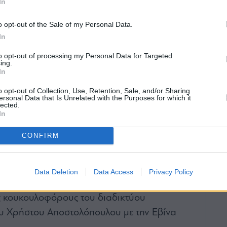
In
ς στον πόλεμο Genco με την Diana της Παληού
ρεκόρ των 4 δισ. του Νίκου Τσάκου
o opt-out of the Sale of my Personal Data.
In
 στροφή από τον Γιάννη Μυτιληναίο
t από τους Λιβανέζους Καλουστιάν
to opt-out of processing my Personal Data for Targeted
ing.
πό τον Νίκο Κούτρα των Akti Hotels
In
τα μηνύματα στην Τουρκία και οι… πωλήσεις
o opt-out of Collection, Use, Retention, Sale, and/or Sharing
ισ.
ersonal Data that Is Unrelated with the Purposes for which it
lected.
 ποδήλατο του Μακρόν και τα αθλητικά για
In
 του ΚΜ
CONFIRM
 Μακρόν στον Πιερρακάκη
οφύλλου και η είσοδος στα Πανεπιστήμια
ο Σκέρτσος
Data Deletion
Data Access
Privacy Policy
του Αντώνη
ς κουκουλοφόρους του διαδικτύου
υ Χρήστου Αποστολόπουλου με την Εβίνα