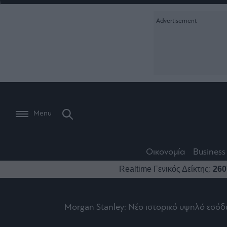
Ειδήσεις
Creative Conte
Οικονομία
The
Μετοχές
Branded Conten
Wiseman
Les
Business
Αγορές
Reports &
Bons
Room
Branded Conten
Vivants
301
Calendar
Τράπεζες
Trader's
book
Auto
My
Monocle Media
Menu
Ναυτιλία
Story
Lab
Buy-
Life
Hold-
Real
&
Media
Sell
Estate
Style
Οικονομία
Business
Winners
The
Ενέργεια
Realtime Γενικός Δείκτης:
260
Υγεία
Mononews100
&
Value
Losers
Investor
Πολιτική
Architecture
&
Επι-
Crypto
Morgan Stanley: Νέο ιστορικό υψηλό εσόδ
Design
Πολιτισμός
θετικά
Χρηματιστηριακές
Εγγραφείτε σ