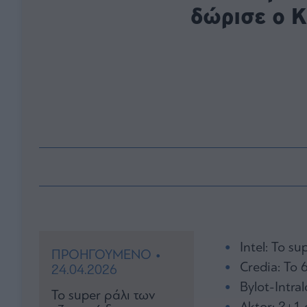
δώρισε ο Κ
Ιntel: Το su
ΠΡΟΗΓΟΥΜΕΝΟ •
Credia: Το 
24.04.2026
Bylot-Intral
Το super ράλι των