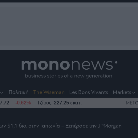
nt
t
t
Πολιτική
The Wiseman
Les Bons Vivants
Markets
7.72
-0.62%
Τζίρος:
227.25 εκατ.
ΜΕΤΟ
ων $1,1 δισ. στην Ιαπωνία – Ξεπέρασε την JPMorgan
το