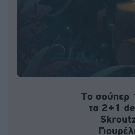
To σούπερ 1
τα 2+1 de
Skroutz
Γιουρέλ