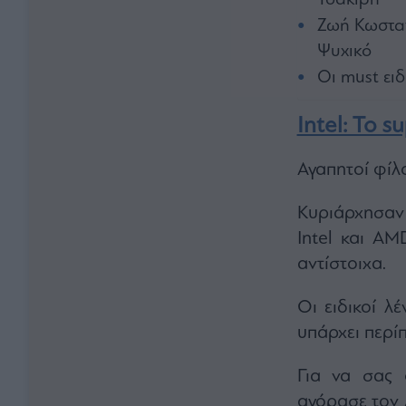
Τσακίρη
Ζωή Κωσταν
Ψυχικό
Οι must ειδ
Ιntel: Το s
Αγαπητοί φίλο
Κυριάρχησαν 
Intel και A
αντίστοιχα.
Οι ειδικοί λέ
υπάρχει περίπ
Για να σας 
αγόρασε τον 