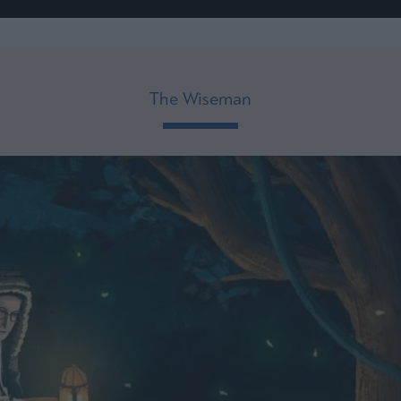
ου
r
The Wiseman
ail,
s and
n opt
te is
CHA
acy
rvice