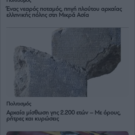
Πολιτισμός
Vivants
Ένας νεαρός ποταμός, πηγή πλούτου αρχαίας
Auto
ελληνικής πόλης στη Μικρά Ασία
Life
&
Style
Υγεία
Architecture
&
Design
Fashion
&
Art
Watches
Yachts
Πολιτισμός
Table
Αρχαία μίσθωση γης 2.200 ετών – Με όρους,
For
ρήτρες και κυρώσεις
Two