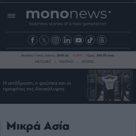
Realtime Γενικός Δείκτης:
2608.44
-0.59%
Τζίρος:
289.59 εκατ.
ΜΕΤΟΧΕΣ
ΤΑΜΠΛΟ
ΑΓΟΡΕΣ
Η απόδραση, η φούσκα και οι
Ειδήσεις
προφήτες της Αποκάλυψης
Οικονομία
Business
Τράπεζες
Ναυτιλία
Μικρά Ασία
Real
Estate