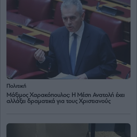
Μετοχές
Αγορές
Trader's
book
Buy-
Hold-
Sell
The
Value
Investor
Πολιτική
Crypto
Μάξιμος Χαρακόπουλος: Η Μέση Ανατολή έχει
Χρηματιστηριακές
αλλάξει δραματικά για τους Χριστιανούς
Ανακοινώσεις
Creative
Content
Branded