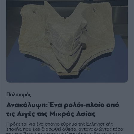
Content
Reports
&
Branded
Content
Calendar
Monocle
Media
Lab
Mononews100
Πολιτισμός
Ανακάλυψη: Ένα ρολόι-πλοίο από
Εγγραφείτε
στο
τις Αιγές της Μικράς Ασίας
Newsletter
του
Πρόκειται για ένα σπάνιο εύρημα της Ελληνιστικής
εποχής, που έχει διασωθεί άθικτο, αντανακλώντας τόσο
mononews.gr