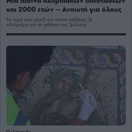
Μια πισίνα ολυμπιακών διαστάσεων
Media
και 2000 ετών – Ανοιχτή για όλους
Winners
&
Το νερό που γέμιζε την πισίνα ταξίδευε 56
Losers
χιλιόμετρα για να φθάσει στις Τράλλεις
Επι-
θετικά
Rumors
ESG
Today
Mononews2030
Άρθρα
Συνεντεύξεις
Les
Bons