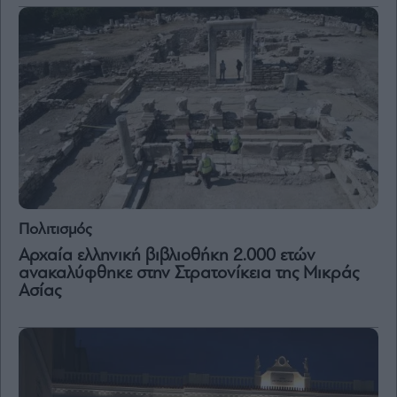
and
Terms
of
Service
apply.
ότητα
ι
ίες
ας
οι
ήσης
4
Πολιτισμός
news.gr
ghts
Αρχαία ελληνική βιβλιοθήκη 2.000 ετών
rved
ανακαλύφθηκε στην Στρατονίκεια της Μικράς
Ασίας