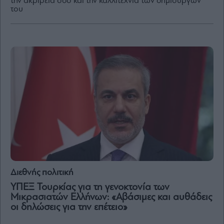
την ακρίβεια όσο και την καλλιτεχνία των δημιουργών
του
By
submitting
your
email,
you
agree
to
our
Terms
and
Privacy
Notice.
You
can
opt
out
at
any
time.
This
site
Διεθνής πολιτική
is
protected
by
ΥΠΕΞ Τουρκίας για τη γενοκτονία των
reCAPTCHA
Μικρασιατών Ελλήνων: «Αβάσιμες και αυθάδεις
and
the
οι δηλώσεις για την επέτειο»
Google
Privacy
Policy