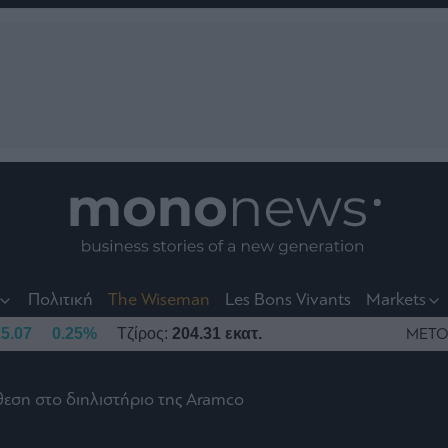
nt
t
t
Πολιτική
The Wiseman
Les Bons Vivants
Markets
5.07
0.25%
Τζίρος:
204.31 εκατ.
ΜΕΤΟ
θεση στο διηλιστήριο της Aramco
το