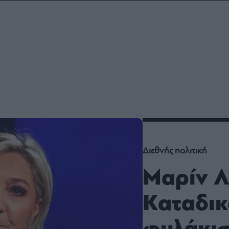
ου
r
ail,
s and
n opt
te is
CHA
acy
rvice
Διεθνής πολιτική
Μαρίν Λ
Καταδικ