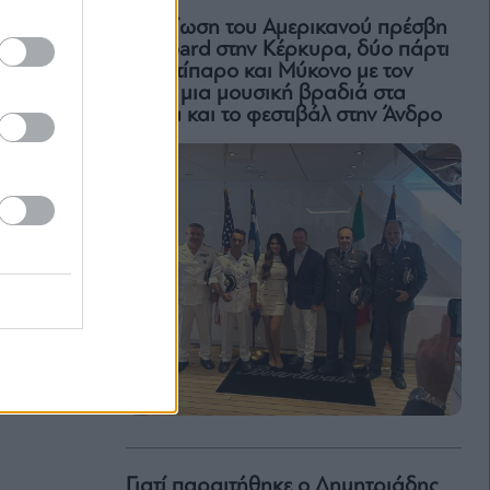
H δεξίωση του Αμερικανού πρέσβη
on board στην Κέρκυρα, δύο πάρτι
σε Αντίπαρο και Μύκονο με τον
Ρέμο, μια μουσική βραδιά στα
Χανιά και το φεστιβάλ στην Άνδρο
Γιατί παραιτήθηκε ο Δημητριάδης