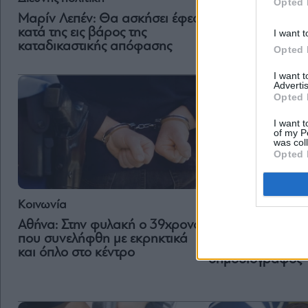
Opted 
Χανιά: Αστυνομι
Μαρίν Λεπέν: Θα ασκήσει έφεση
καταδικάστηκε σ
κατά της εις βάρος της
I want t
φυλακή χωρίς α
καταδικαστικής απόφασης
Opted 
I want 
Advertis
Opted 
I want t
of my P
was col
Opted 
Διεθνής πολιτική
Κοινωνία
Ρωσία: Καταδικά
Αθήνα: Στην φυλακή ο 39χρονος
κάθειρξη 6,5 ετώ
που συνελήφθη με εκρηκτικά
Ρωσοαμερικανίδ
και όπλο στο κέντρο
δημοσιογράφος