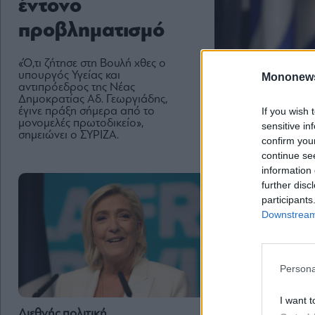
έντονο
προβληματισμό
«Ό,τι ζήτησε στη Βουλή χθες ο
υπουργός Υγείας και
Mononew
αντιπρόεδρος της Νέας
Δημοκρατίας Αδ. Γεωργιάδης,
If you wish 
έγινε πράξη σήμερα από το
μονομελές πρωτοδικείο»,
sensitive in
σημειώνει ο ΣΥΡΙΖΑ.
confirm you
continue se
information 
further disc
participants
Downstream 
Persona
I want t
Κοινωνία
Διεθνής πολιτική