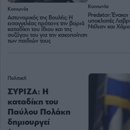
Κοινωνία
Κοινωνία
Predator: Ένοχοι 
Αστυνομικός της Βουλής: Η
υποκλοπές Λαβρά
εισαγγελέας πρότεινε την βαριά
Ντίλιαν και Χάμ
καταδίκη του ίδιου και της
συζύγου του για την κακοποίηση
των παιδιών τους
Πολιτική
ΣΥΡΙΖΑ: Η
καταδίκη του
Παύλου Πολάκη
δημιουργεί