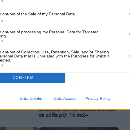
In
Ολλανδία: Πέντε άνδρες
κός
καταδικάστηκαν για βία κατά
ε 11 χρόνια
Ισραηλινών οπαδών
o opt-out of the Sale of my Personal Data.
ναστολή
In
to opt-out of processing my Personal Data for Targeted
ing.
In
o opt-out of Collection, Use, Retention, Sale, and/or Sharing
ersonal Data that Is Unrelated with the Purposes for which it
lected.
In
CONFIRM
Διεθνής πολιτική
στηκε σε
Ρωσία: Ο Αμερικανός
ν
δημοσιογράφος Έβαν
Data Deletion
Data Access
Privacy Policy
α
Γκέρσκοβιτς κρίθηκε ένοχος για
κατασκοπεία και καταδικάστηκε
σε κάθειρξη 16 ετών