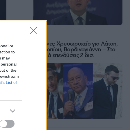
Μαρίνες: Χρυσωρυχείο για Λάτση,
sonal or
Προκοπίου, Βαρδινογιάννη – Στα
ection to
σκαριά επενδύσεις 2 δισ.
ou may
 personal
out of the
 downstream
B’s List of