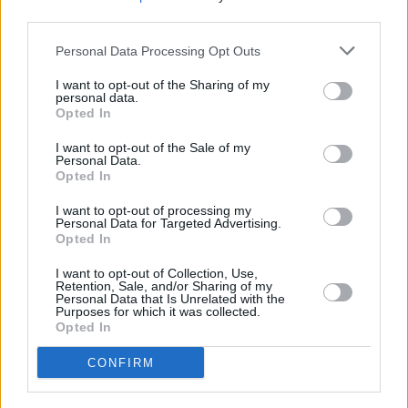
third parties.
Personal Data Processing Opt Outs
I want to opt-out of the Sharing of my
personal data.
Opted In
I want to opt-out of the Sale of my
Personal Data.
Opted In
Business
I want to opt-out of processing my
Personal Data for Targeted Advertising.
ΟΣΕ: Νέος διαγωνισμός για τους «βουβούς»
Opted In
ασύρματους – Στα 100 εκατ. ευρώ το συνολικό
κόστος
I want to opt-out of Collection, Use,
Retention, Sale, and/or Sharing of my
Personal Data that Is Unrelated with the
Purposes for which it was collected.
Opted In
CONFIRM