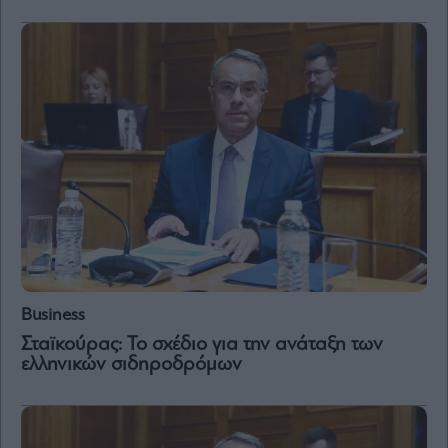
and
Terms
of
Service
apply.
ότητα
ι
ίες
ας
οι
ήσης
4
news.gr
ghts
rved
Business
Σταϊκούρας: Το σχέδιο για την ανάταξη των
ελληνικών σιδηροδρόμων