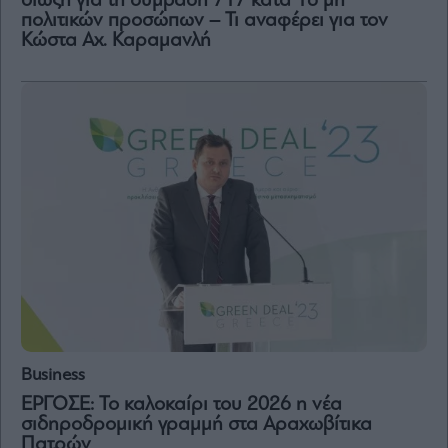
δίωξη για τη σύμβαση 717 κατά 16 μη
πολιτικών προσώπων – Τι αναφέρει για τον
Κώστα Αχ. Καραμανλή
Μετοχές
Αγορές
Trader's
book
Buy-
Hold-
Sell
The
Value
Investor
Crypto
Χρηματιστηριακές
Ανακοινώσεις
Business
Creative
ΕΡΓΟΣΕ: Το καλοκαίρι του 2026 η νέα
Content
σιδηροδρομική γραμμή στα Αραχωβίτικα
Πατρών
Branded