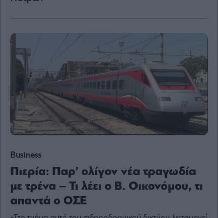
Content
Reports
&
Branded
Content
Calendar
Monocle
Media
Lab
Mononews100
Business
Πιερία: Παρ’ ολίγον νέα τραγωδία
Εγγραφείτε
στο
με τρένα – Τι λέει ο Β. Οικονόμου, τι
Newsletter
απαντά ο ΟΣΕ
του
mononews.gr
«Στο τμήμα αυτό του σιδηροδρομικού δικτύου λειτουργεί