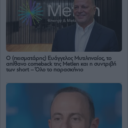
Ο (πεισματάρης) Ευάγγελος Μυτιληναίος, το
απίθανο comeback της Μetlen και η συντριβή
των short – Όλο το παρασκήνιο