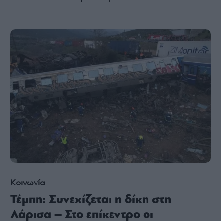
Ενέργεια
Πολιτική
Πολιτισμός
Κοινωνία
Law
Bloomberg
Financial
Times
The
Wiseman
Room
Κοινωνία
301
Τέμπη: Συνεχίζεται η δίκη στη
My
Story
Λάρισα – Στο επίκεντρο οι