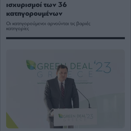
Media
ισχυρισμοί των 36
Winners
κατηγορουμένων
&
Losers
Οι κατηγορούμενοι αρνούνται τις βαριές
κατηγορίες
Επι-
θετικά
Rumors
ESG
Today
Mononews2030
Άρθρα
Συνεντεύξεις
Les
Bons