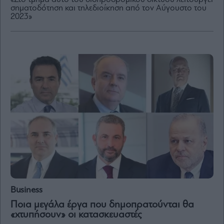
σηματοδότηση και τηλεδιοίκηση από τον Αύγουστο του
2023»
By
submitting
your
email,
you
agree
to
our
Terms
and
Privacy
Notice.
You
can
opt
out
at
any
time.
This
site
is
protected
by
Business
reCAPTCHA
and
the
Ποια μεγάλα έργα που δημοπρατούνται θα
Google
«χτυπήσουν» οι κατασκευαστές
Privacy
Policy