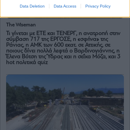
Data Deletion
Data Access
Privacy Policy
The Wiseman
Τι γίνεται με ΕΤΕ και ΤΕΝΕΡΓ, η ανατροπή στην
σύμβαση 717 της ΕΡΓΟΣΕ, η «σφήνα» της
Ράνιας, η ΑΜΚ των 600 εκατ. σε Αττικής, σε
ποιους δίνει πολλά λεφτά ο Βαρδινογιάννης, η
Έλενα Βότση της Ύδρας και η σεΐχα Μόζα, και 3
hot πολιτικά quiz