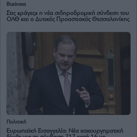
Vivants
Business
Auto
Στις «ράγες» η νέα σιδηροδρομική σύνδεση του
ΟΛΘ και ο Δυτικός Προαστιακός Θεσσαλονίκης
Life
&
Style
Υγεία
Architecture
&
Design
Fashion
&
Art
Watches
Yachts
Table
For
Two
Πολιτική
Ευρωπαϊκή Εισαγγελία: Νέα κακουργηματική