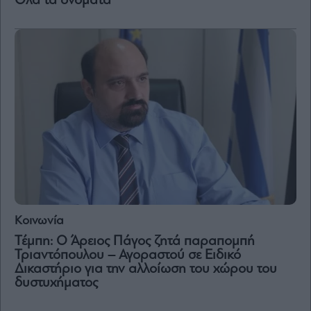
Όλα τα ονόματα
Μετοχές
Αγορές
Trader's
book
Buy-
Hold-
Sell
The
Value
Investor
Crypto
Χρηματιστηριακές
Κοινωνία
Ανακοινώσεις
Τέμπη: Ο Άρειος Πάγος ζητά παραπομπή
Τριαντόπουλου – Αγοραστού σε Ειδικό
Δικαστήριο για την αλλοίωση του χώρου του
Creative
δυστυχήματος
Content
Branded