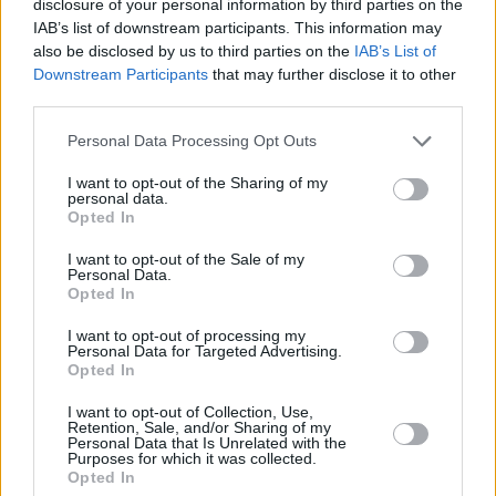
disclosure of your personal information by third parties on the
IAB’s list of downstream participants. This information may
also be disclosed by us to third parties on the
IAB’s List of
Downstream Participants
that may further disclose it to other
third parties.
Personal Data Processing Opt Outs
I want to opt-out of the Sharing of my
personal data.
Opted In
I want to opt-out of the Sale of my
Personal Data.
Οικονομία
Opted In
Πώς οι έξτρα τόκοι θα «κουρέψουν»
I want to opt-out of processing my
αναδρομικά τα δάνεια του Ν. Κατσέλη –
Personal Data for Targeted Advertising.
Ρύθμιση «ανάσα» Πιερρακάκη για 100.000
Opted In
δανειολήπτες
I want to opt-out of Collection, Use,
Retention, Sale, and/or Sharing of my
Personal Data that Is Unrelated with the
Purposes for which it was collected.
Opted In