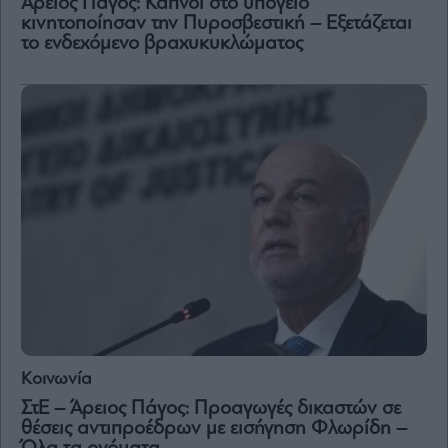
Άρειος Πάγος: Καπνοί στο υπόγειο
Vivants
κινητοποίησαν την Πυροσβεστική – Εξετάζεται
Auto
το ενδεχόμενο βραχυκυκλώματος
Life
&
Style
Υγεία
Architecture
&
Design
Fashion
&
Art
Watches
Yachts
Table
For
Κοινωνία
Two
ΣτΕ – Άρειος Πάγος: Προαγωγές δικαστών σε
θέσεις αντιπροέδρων με εισήγηση Φλωρίδη –