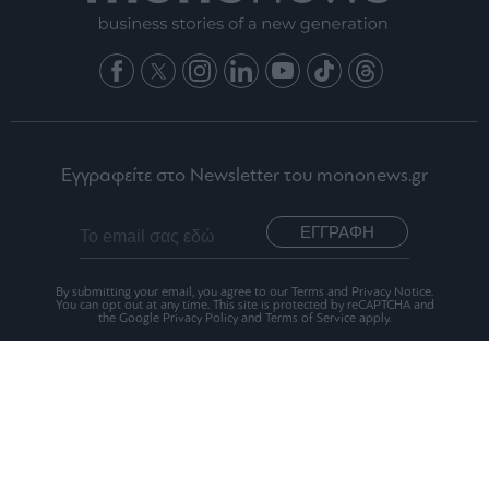
Εγγραφείτε στο Newsletter του mononews.gr
ΕΓΓΡΑΦΗ
By submitting your email, you agree to our Terms and Privacy Notice.
You can opt out at any time. This site is protected by reCAPTCHA and
the Google Privacy Policy and Terms of Service apply.
Ταυτότητα
Οι Αξίες μας
Όροι Χρήσης
Αριθμός Πιστοποίησης Μ.Η.Τ.242012