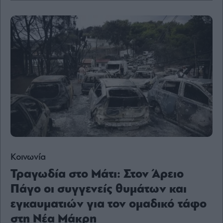
Content
Reports
&
Branded
Content
Calendar
Monocle
Media
Lab
Mononews100
Κοινωνία
Τραγωδία στο Μάτι: Στον Άρειο
Εγγραφείτε
Πάγο οι συγγενείς θυμάτων και
στο
Newsletter
εγκαυματιών για τον ομαδικό τάφο
του
mononews.gr
στη Νέα Μάκρη