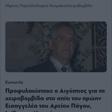
Ενέργεια
#Άρειος Πάγος
#Ισίδωρος Ντογιάκος
#χειροβομβίδα
Πολιτική
Πολιτισμός
Κοινωνία
Law
Bloomberg
Financial
Times
The
Κοινωνία
Wiseman
Προφυλακίστηκε ο Αιγύπτιος για τη
Room
301
χειροβομβίδα στο σπίτι του πρώην
My
Εισαγγελέα του Αρείου Πάγου,
Story