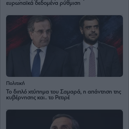
and
ευρωπαϊκά δεδομένα ρύθμιση
Terms
of
Service
apply.
ότητα
ι
ίες
ας
οι
ήσης
4
news.gr
ghts
Πολιτική
rved
Το διπλό χτύπημα του Σαμαρά, η απάντηση της
κυβέρνησης και.. το Ρετιρέ