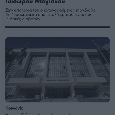
Ισίδωρου Ντογιάκου
Media
Winners
Στην απολογία του ο κατηγορούμενος επανέλαβε
ότι έδρασε έπειτα από εντολή κρατούμενου στις
&
φυλακές Διαβατών
Losers
Επι-
θετικά
Rumors
ESG
Today
Mononews2030
Άρθρα
Συνεντεύξεις
Les
Κοινωνία
Bons