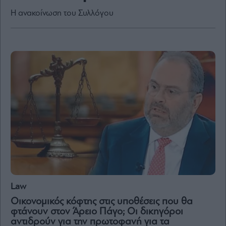
Η ανακοίνωση του Συλλόγου
By
submitting
your
email,
you
agree
to
our
Terms
and
Privacy
Notice.
You
can
opt
out
at
any
time.
This
site
is
protected
Law
by
reCAPTCHA
and
Οικονομικός κόφτης στις υποθέσεις που θα
the
φτάνουν στον Άρειο Πάγο; Οι δικηγόροι
Google
Privacy
αντιδρούν για την πρωτοφανή για τα
Policy