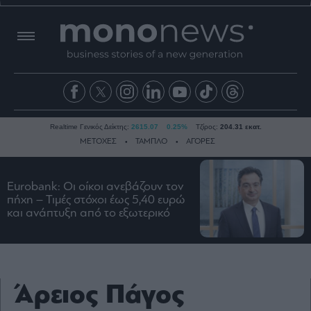
Realtime Γενικός Δείκτης:
2615.07
0.25%
Τζίρος:
204.31 εκατ.
ΜΕΤΟΧΕΣ
ΤΑΜΠΛΟ
ΑΓΟΡΕΣ
Eurobank: Οι οίκοι ανεβάζουν τον
Ειδήσεις
πήχη – Τιμές στόχοι έως 5,40 ευρώ
και ανάπτυξη από το εξωτερικό
Οικονομία
Business
Τράπεζες
Ναυτιλία
Άρειος Πάγος
Real
Estate