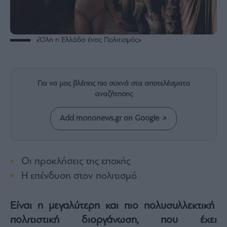
Rumors
ESG
Today
«Όλη η Ελλάδα ένας Πολιτισμός»
Mononews2030
Άρθρα
Συνεντεύξεις
Για να μας βλέπεις πιο συχνά στα αποτελέσματα
αναζήτησης
Add mononews.gr on Google
Les
Bons
Vivants
Οι προκλήσεις της εποχής
Auto
Η επένδυση στον πολιτισμό
Life
&
Είναι η μεγαλύτερη και πιο πολυσυλλεκτική
Style
πολιτιστική διοργάνωση, που έχει
Υγεία