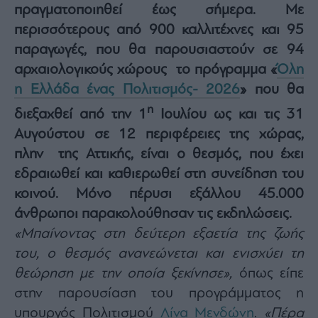
πραγματοποιηθεί έως σήμερα. Με
Architecture
&
περισσότερους από 900 καλλιτέχνες και 95
Design
παραγωγές, που θα παρουσιαστούν σε 94
Fashion
αρχαιολογικούς χώρους το πρόγραμμα «
Όλη
&
η Ελλάδα ένας Πολιτισμός- 2026
» που θα
Art
η
Watches
διεξαχθεί από την 1
Ιουλίου ως και τις 31
Yachts
Αυγούστου σε 12 περιφέρειες της χώρας,
Table
πλην της Αττικής, είναι ο θεσμός, που έχει
For
εδραιωθεί και καθιερωθεί στη συνείδηση του
Two
κοινού. Μόνο πέρυσι εξάλλου 45.000
άνθρωποι παρακολούθησαν τις εκδηλώσεις.
«Μπαίνοντας στη δεύτερη εξαετία της ζωής
Μετοχές
του, ο θεσμός ανανεώνεται και ενισχύει τη
Αγορές
θεώρηση με την οποία ξεκίνησε»,
όπως είπε
Trader's
στην παρουσίαση του προγράμματος η
book
υπουργός Πολιτισμού
Λίνα Μενδώνη
.
«Πέρα