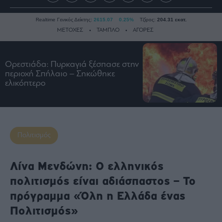
Realtime Γενικός Δείκτης:
2615.07
0.25%
Τζίρος:
204.31 εκατ.
ΜΕΤΟΧΕΣ
ΤΑΜΠΛΟ
ΑΓΟΡΕΣ
Ορεστιάδα: Πυρκαγιά ξέσπασε στην
Ειδήσεις
περιοχή Σπήλαιο – Σηκώθηκε
Οικονομία
ελικόπτερο
Business
Τράπεζες
Ναυτιλία
Πολιτισμός
Real
Estate
Ενέργεια
Λίνα Μενδώνη: Ο ελληνικός
Πολιτική
πολιτισμός είναι αδιάσπαστος – Το
Πολιτισμός
πρόγραμμα «Όλη η Ελλάδα ένας
Κοινωνία
Πολιτισμός»
Law