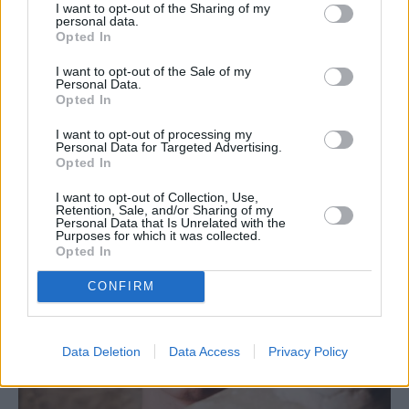
τον θεσμό «Όλη η Ελλάδα ένας πολιτισμός»,
I want to opt-out of the Sharing of my
personal data.
πιθανότατα δεν θα μπορούσε να διατεθεί από
Opted In
το υπουργείο, αν δεν υπήρχαν τα αυξημένα
I want to opt-out of the Sale of my
έσοδα από τους αρχαιολογικούς χώρους».
Personal Data.
Opted In
I want to opt-out of processing my
Personal Data for Targeted Advertising.
Opted In
I want to opt-out of Collection, Use,
Retention, Sale, and/or Sharing of my
Personal Data that Is Unrelated with the
Purposes for which it was collected.
Opted In
CONFIRM
Data Deletion
Data Access
Privacy Policy