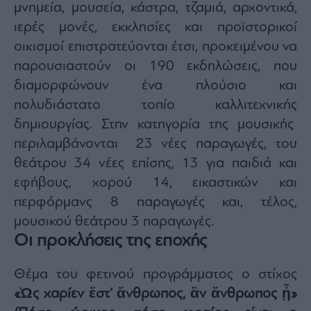
μνημεία, μουσεία, κάστρα, τζαμιά, αρχοντικά,
ας
οι
ιερές μονές, εκκλησίες και προϊστορικοί
ήσης
οικισμοί επιστρατεύονται έτσι, προκειμένου να
παρουσιαστούν οι 190 εκδηλώσεις, που
4
news.gr
διαμορφώνουν ένα πλούσιο και
ghts
πολυδιάστατο τοπίο καλλιτεχνικής
rved
δημιουργίας. Στην κατηγορία της μουσικής
περιλαμβάνονται 23 νέες παραγωγές, του
θεάτρου 34 νέες επίσης, 13 για παιδιά και
εφήβους, χορού 14, εικαστικών και
περφόρμανς 8 παραγωγές και, τέλος,
μουσικού θεάτρου 3 παραγωγές.
Οι προκλήσεις της εποχής
Θέμα του φετινού προγράμματος ο στίχος
«Ὡς χαρίεν ἔστ’ ἄνθρωπος, ἂν ἄνθρωπος ᾖ»