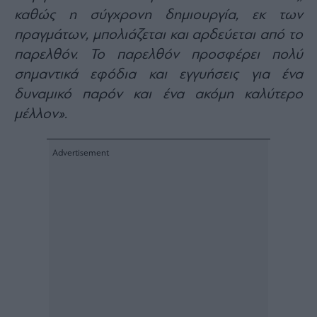
Monocle
καθώς η σύγχρονη δημιουργία, εκ των
Media
Lab
πραγμάτων, μπολιάζεται και αρδεύεται από το
παρελθόν. Το παρελθόν προσφέρει πολύ
σημαντικά εφόδια και εγγυήσεις για ένα
Mononews100
δυναμικό παρόν και ένα ακόμη καλύτερο
μέλλον».
Εγγραφείτε
στο
Newsletter
του
mononews.gr
By
submitting
your
email,
you