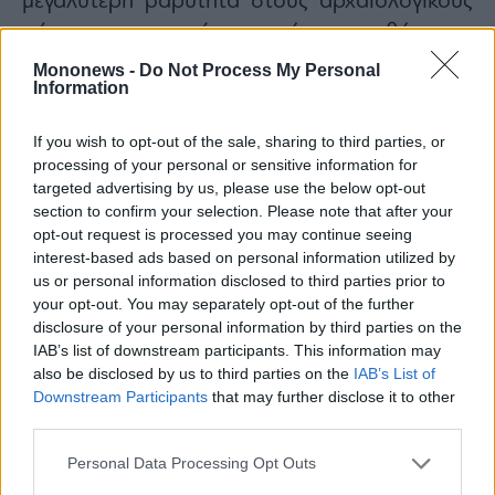
μεγαλύτερη βαρύτητα στους αρχαιολογικούς
χώρους και ότι εκεί κατευθύνονται
περισσότερα χρήματα από ό,τι στη σύγχρονη
Mononews -
Do Not Process My Personal
Information
δημιουργία», όπως είπε η υπουργός.
«Καταρχάς, αυτό δεν είναι αληθές, κάτι που
If you wish to opt-out of the sale, sharing to third parties, or
αποδεικνύεται αν εξετάσουμε τα στοιχεία. Το
processing of your personal or sensitive information for
βασικό, όμως, είναι ότι όσο ενισχύουμε,
targeted advertising by us, please use the below opt-out
section to confirm your selection. Please note that after your
αναδεικνύουμε και αποκαθιστούμε τους
opt-out request is processed you may continue seeing
αρχαιολογικούς χώρους και δημιουργούμε
interest-based ads based on personal information utilized by
νέους αρχαιολογικούς χώρους και ανοίγουμε
us or personal information disclosed to third parties prior to
your opt-out. You may separately opt-out of the further
νέα μουσεία, τόσο αυξάνονται τα έσοδα του
disclosure of your personal information by third parties on the
υπουργείου Πολιτισμού. Και όταν αυξάνονται
IAB’s list of downstream participants. This information may
τα έσοδα, το υπουργείο μπορεί να
also be disclosed by us to third parties on the
IAB’s List of
Downstream Participants
that may further disclose it to other
υποστηρίζει, πολύ περισσότερο και πολύ πιο
third parties.
άνετα, τη σύγχρονη δημιουργία».
Καταλήγοντας έτσι, πως το φετινό ποσόν για
Personal Data Processing Opt Outs