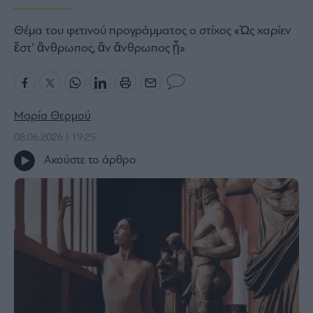
Bloomberg
Θέμα του φετινού προγράμματος ο στίχος «Ὡς χαρίεν
Financial
ἔστ’ ἄνθρωπος, ἂν ἄνθρωπος ᾖ»
Times
Μαρία Θερμού
The
Wiseman
08.06.2026 | 19:25
Room
Ακούστε το άρθρο
301
My
Story
Media
Winners
&
Losers
Επι-
θετικά