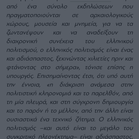
Buy-
από ένα σύνολο εκδηλώσεων που
Hold-
Sell
πραγματοποιούνται σε αρχαιολογικούς
The
χώρους, μουσεία και μνημεία, για να τα
Value
ζωντανέψουν και να αναδείξουν τη
Investor
διαχρονική συνέχεια του ελληνικού
Crypto
πολιτισμού, ο ελληνικός πολιτισμός είναι ένας
Χρηματιστηριακές
και αδιάσπαστος, ξεκινώντας χιλιετίες πριν και
Ανακοινώσεις
φτάνοντας στο σήμερα», τόνισε επίσης η
υπουργός. Επισημαίνοντας έτσι, ότι υπό αυτή
Creative
Content
την έννοια, «η διάκριση ανάμεσα στην
πολιτιστική κληρονομιά και το παρελθόν, από
Branded
Content
τη μία πλευρά, και στη σύγχρονη δημιουργία
Reports
και το παρόν ή το μέλλον, από την άλλη είναι
&
ουσιαστικά ένα τεχνικό ζήτημα. Ο ελληνικός
Branded
Content
πολιτισμός –και αυτό είναι το μεγάλο του
Calendar
συγκριτικό πλεονέκτημα– είναι αδιάσπαστος,