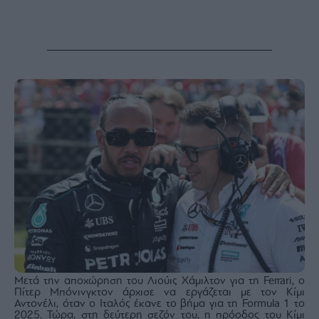
Buy-
Hold-
Sell
The
Value
Investor
Crypto
Χρηματιστηριακές
Ανακοινώσεις
Creative
Content
Branded
Content
Reports
&
Branded
Μετά την αποχώρηση του Λιούις Χάμιλτον για τη Ferrari, ο
Content
Πίτερ Μπόνινγκτον άρχισε να εργάζεται με τον Κίμι
Calendar
Αντονέλι, όταν ο Ιταλός έκανε το βήμα για τη Formula 1 το
2025. Τώρα, στη δεύτερη σεζόν του, η πρόοδος του Κίμι