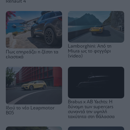
Renault 4
Lamborghini: Από τη
Miura ως το φεγγάρι
Πως επηρεάζει η ζέστη τα
(video)
ελαστικά
Brabus x AB Yachts: Η
δύναμη των supercars
Ιδού τo νέο Leapmotor
συναντά την υψηλή
B05
ταχύτητα στη θάλασσα