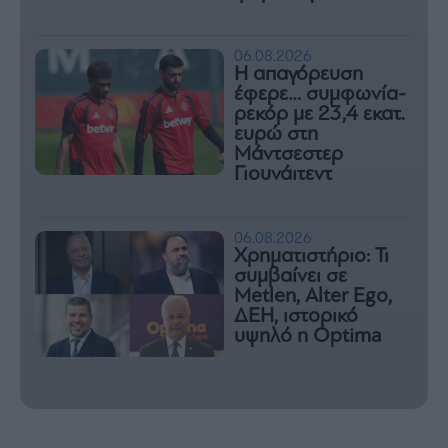
06.08.2026
Η απαγόρευση
έφερε… συμφωνία-
ρεκόρ με 23,4 εκατ.
ευρώ στη
Μάντσεστερ
Γιουνάιτεντ
06.08.2026
Χρηματιστήριο: Τι
συμβαίνει σε
Metlen, Αlter Ego,
ΔΕΗ, ιστορικό
υψηλό η Optima