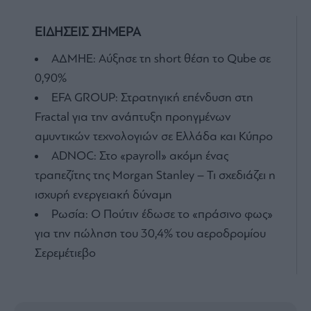
ΕΙΔΗΣΕΙΣ ΣΗΜΕΡΑ
ΑΔΜΗΕ: Αύξησε τη short θέση το Qube σε
0,90%
EFA GROUP: Στρατηγική επένδυση στη
Fractal για την ανάπτυξη προηγμένων
αμυντικών τεχνολογιών σε Ελλάδα και Κύπρο
ADNOC: Στο «payroll» ακόμη ένας
τραπεζίτης της Morgan Stanley – Τι σχεδιάζει η
ισχυρή ενεργειακή δύναμη
Ρωσία: Ο Πούτιν έδωσε το «πράσινο φως»
για την πώληση του 30,4% του αεροδρομίου
Σερεμέτιεβο