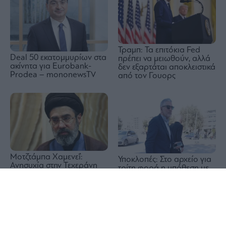
Τραμπ: Τα επιτόκια Fed
Deal 50 εκατομμυρίων στα
πρέπει να μειωθούν, αλλά
ακίνητα για Eurobank-
δεν εξαρτάται αποκλειστικά
Prodea – mononewsTV
από τον Γουορς
Μοτζτάμπα Χαμενεΐ:
Υποκλοπές: Στο αρχείο για
Ανησυχία στην Τεχεράνη
τρίτη φορά η υπόθεση με
για την υγεία του – «Σε
απόφαση του Εισαγγελέα
1x
λίγες μέρες ίσως έρθει το
Ευ. Μπακέλα
τέλος», γράφουν ιρανικά
ΜΜΕ