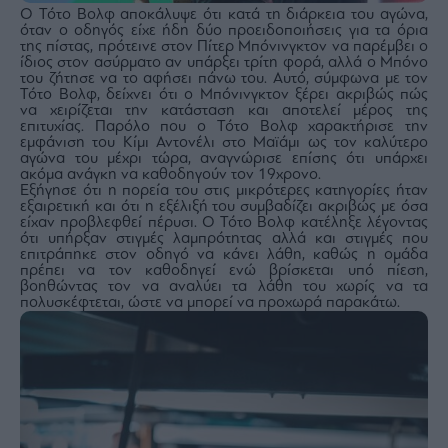
agree
Ο Τότο Βολφ αποκάλυψε ότι κατά τη διάρκεια του αγώνα,
to
όταν ο οδηγός είχε ήδη δύο προειδοποιήσεις για τα όρια
our
της πίστας, πρότεινε στον Πίτερ Μπόνινγκτον να παρέμβει ο
Terms
and
ίδιος στον ασύρματο αν υπάρξει τρίτη φορά, αλλά ο Μπόνο
Privacy
του ζήτησε να το αφήσει πάνω του. Αυτό, σύμφωνα με τον
Notice.
Τότο Βολφ, δείχνει ότι ο Μπόνινγκτον ξέρει ακριβώς πώς
You
can
να χειρίζεται την κατάσταση και αποτελεί μέρος της
opt
επιτυχίας. Παρόλο που ο Τότο Βολφ χαρακτήρισε την
out
εμφάνιση του Κίμι Αντονέλι στο Μαϊάμι ως τον καλύτερο
at
any
αγώνα του μέχρι τώρα, αναγνώρισε επίσης ότι υπάρχει
time.
ακόμα ανάγκη να καθοδηγούν τον 19χρονο.
This
Εξήγησε ότι η πορεία του στις μικρότερες κατηγορίες ήταν
site
is
εξαιρετική και ότι η εξέλιξή του συμβαδίζει ακριβώς με όσα
protected
είχαν προβλεφθεί πέρυσι. Ο Τότο Βολφ κατέληξε λέγοντας
by
ότι υπήρξαν στιγμές λαμπρότητας αλλά και στιγμές που
reCAPTCHA
and
επιτράπηκε στον οδηγό να κάνει λάθη, καθώς η ομάδα
the
πρέπει να τον καθοδηγεί ενώ βρίσκεται υπό πίεση,
Google
βοηθώντας τον να αναλύει τα λάθη του χωρίς να τα
Privacy
Policy
πολυσκέφτεται, ώστε να μπορεί να προχωρά παρακάτω.
and
Terms
of
Service
apply.
ότητα
ι
ίες