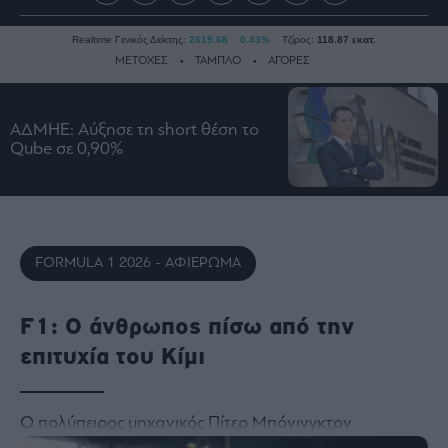
Realtime Γενικός Δείκτης:
2619.68
0.43%
Τζίρος:
118.87 εκατ.
ΜΕΤΟΧΕΣ
ΤΑΜΠΛΟ
ΑΓΟΡΕΣ
ΑΔΜΗΕ: Αύξησε τη short θέση το
Ειδήσεις
Qube σε 0,90%
Οικονομία
Business
Τράπεζες
Ναυτιλία
FORMULA 1 2026 - ΑΦΙΕΡΩΜΑ
Real
Estate
F1: Ο άνθρωπος πίσω από την
Ενέργεια
επιτυχία του Κίμι
Πολιτική
Πολιτισμός
Κοινωνία
Ο πολύπειρος μηχανικός Πίτερ Μπόνινγκτον
Law