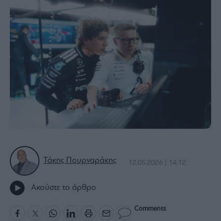
Bloomberg
Financial
Times
The
Wiseman
Room
301
My
Story
Media
Τάκης Πουρναράκης
12.05.2026 | 14:12
Winners
&
Ακούστε το άρθρο
Losers
Επι-
Comments
θετικά