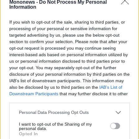
Mononews -
Do Not Process My Personal
Αυτά τα αποτελέσματα τον εκτόξευσαν στην κορυφή της
Information
βαθμολογίας, καθιστώντας τον νεότερο πρωτοπόρο του
πρωταθλήματος στην ιστορία του αθλήματος. Ο νεαρός
οδηγός δεν διαθέτει μόνο ταχύτητα, αλλά και τη σπάνια
If you wish to opt-out of the sale, sharing to third parties, or
πνευματική διαύγεια να διαχειρίζεται τον ρόλο του ηγέτη σε
processing of your personal or sensitive information for
μια ομάδα παγκόσμιου βεληνεκούς. Ο Αντονέλι δεν είναι
απλώς ένα υποσχόμενο ταλέντο, αλλά η νέα
targeted advertising by us, please use the below opt-out
πραγματικότητα της Formula 1.
section to confirm your selection. Please note that after your
opt-out request is processed you may continue seeing
interest-based ads based on personal information utilized by
us or personal information disclosed to third parties prior to
your opt-out. You may separately opt-out of the further
disclosure of your personal information by third parties on the
IAB’s list of downstream participants. This information may
also be disclosed by us to third parties on the
IAB’s List of
Downstream Participants
that may further disclose it to other
third parties.
Personal Data Processing Opt Outs
I want to opt-out of the Sharing of my
personal data.
Διαβάστε επίσης:
Opted In
Οδηγούμε τo MG ZS Max Hybrid+