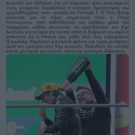
Monocle
Αντονέλι τον οδήγησε στο να σημειώσει τρεις συνεχόμενες
Media
νίκες, γινόμενος παράλληλα ο νεότερος πρωτοπόρος του
πρωταθλήματος στην ιστορία της Formula 1. Ο Τότο Βολφ
Lab
μιλώντας για το πόσο σημαντικός ήταν ο Πίτερ
Μπόνινγκτον στην καθοδήγηση του εφήβου μέσω του
ασυρμάτου, καθώς ακούστηκε να προειδοποιεί τον Κίμι
Αντονέλι για τα όρια της πίστας κατά τη διάρκεια του αγώνα
απάντησε ότι ο Μπόνο έχει μάθει από τους κορυφαίους
Mononews100
(Σουμάχερ, Χάμιλτον) για πολλά χρόνια, και τώρα μεταφέρει
αυτή την εμπειρία στον Κίμι Αντονέλι. Πρόσθεσε ότι υπήρξε
καλός μέντορας για εκείνον, αλλά και αυστηρός δάσκαλος.
Εγγραφείτε
στο
Newsletter
του
mononews.gr
By
submitting
your
email,
you