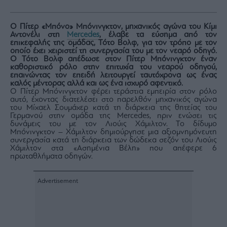
Rumors
ESG
Ο Πίτερ «Μπόνο» Μπόνινγκτον, μηχανικός αγώνα του Κίμι
Today
Αντονέλι στη
Mercedes
, έλαβε τα εύσημα από τον
επικεφαλής της ομάδας, Τότο Βολφ, για τον τρόπο με τον
Mononews2030
οποίο έχει χειριστεί τη συνεργασία του με τον νεαρό οδηγό.
Άρθρα
Ο Τότο Βολφ απέδωσε στον Πίτερ Μπόνινγκτον έναν
καθοριστικό ρόλο στην επιτυχία του νεαρού οδηγού,
Συνεντεύξεις
επαινώντας τον επειδή λειτουργεί ταυτόχρονα ως ένας
καλός μέντορας αλλά και ως ένα ισχυρό αφεντικό.
Ο Πίτερ Μπόνινγκτον φέρει τεράστια εμπειρία στον ρόλο
αυτό, έχοντας διατελέσει στο παρελθόν μηχανικός αγώνα
του Μίχαελ Σουμάχερ κατά τη διάρκεια της θητείας του
Γερμανού στην ομάδα της Mercedes, πριν ενώσει τις
δυνάμεις του με τον Λιούις Χάμιλτον. Το δίδυμο
Μπόνινγκτον – Χάμιλτον δημιούργησε μια αξιομνημόνευτη
Les
συνεργασία κατά τη διάρκεια των δώδεκα σεζόν του Λιούις
Χάμιλτον στα «Ασημένια Βέλη» που απέφερε 6
Bons
πρωταθλήματα οδηγών.
Vivants
Auto
Life
&
Style
Υγεία