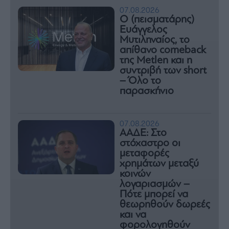
07.08.2026
Ο (πεισματάρης)
Ευάγγελος
Μυτιληναίος, το
απίθανο comeback
της Μetlen και η
συντριβή των short
– Όλο το
παρασκήνιο
07.08.2026
ΑΑΔΕ: Στο
στόχαστρο οι
μεταφορές
χρημάτων μεταξύ
κοινών
λογαριασμών –
Πότε μπορεί να
θεωρηθούν δωρεές
και να
φορολογηθούν