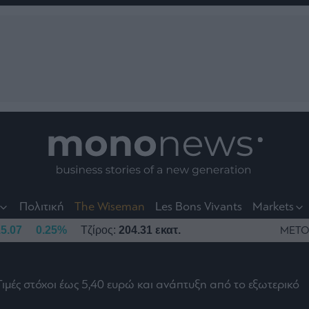
nt
t
t
Πολιτική
The Wiseman
Les Bons Vivants
Markets
5.07
0.25%
Τζίρος:
204.31 εκατ.
ΜΕΤΟ
Τιμές στόχοι έως 5,40 ευρώ και ανάπτυξη από το εξωτερικό
το