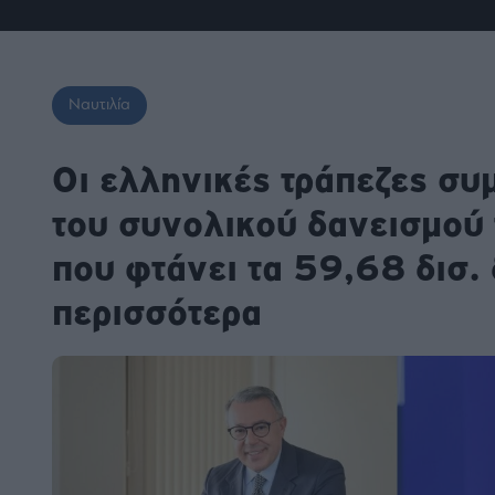
Fashion
Κοινωνία
Rumors
Ανακοινώσεις
Newsletter τ
&
mononews.g
Art
Law
ESG
Today
Watches
ΕΓΓΡΑΦΗ
Bloomberg
Ναυτιλία
Mononews2030
Yachts
By submitting your em
Financial
you agree to our Term
Οι ελληνικές τράπεζες σ
Times
Άρθρα
Privacy Notice. You ca
Table
out at any time. This si
For
protected by reCAPT
του συνολικού δανεισμού 
and the Google Priv
Συνεντεύξεις
Two
Policy and Terms of Se
apply.
που φτάνει τα 59,68 δισ. 
περισσότερα
Ταυτότητα
Οι
2024
Αξίες
mononews.gr
μας
All rights
Όροι
reserved
Χρήσης