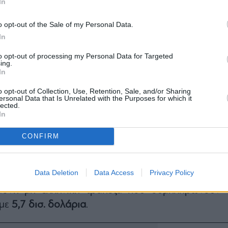
In
o opt-out of the Sale of my Personal Data.
In
to opt-out of processing my Personal Data for Targeted
ing.
In
 οι ελληνικές τράπεζες, κατέγραψαν την μεγαλύτε
λθε στο
34%
.
o opt-out of Collection, Use, Retention, Sale, and/or Sharing
ersonal Data that Is Unrelated with the Purposes for which it
α
, είναι πρώτη στον πίνακα των χρηματοδοτήσε
lected.
In
ραπεζών και ακολουθούν η Eurobank, η Πειραιώς,
CONFIRM
Εθνική Τράπεζα
, είναι η κορυφαία τράπεζα με
6,4
urobank
με
6,2 δισ. δολάρια
, η
Τράπεζα Πειραιώς
Data Deletion
Data Access
Privacy Policy
α
, η
Alpha Bank
με
4,6 δισ. δολάρια
.
μόνη μη ελληνική τράπεζα που συμπληρώνουν τ
 με
5,7 δισ. δολάρια
.