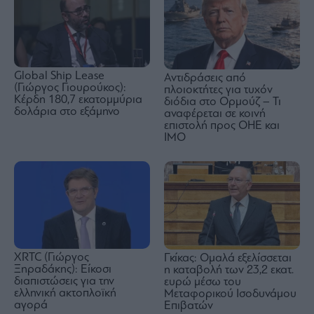
Global Ship Lease
Αντιδράσεις από
(Γιώργος Γιουρούκος):
πλοιοκτήτες για τυχόν
Κέρδη 180,7 εκατομμύρια
διόδια στο Ορμούζ – Τι
δολάρια στο εξάμηνο
αναφέρεται σε κοινή
επιστολή προς ΟΗΕ και
ΙΜΟ
XRTC (Γιώργος
Γκίκας: Ομαλά εξελίσσεται
Ξηραδάκης): Είκοσι
η καταβολή των 23,2 εκατ.
διαπιστώσεις για την
ευρώ μέσω του
ελληνική ακτοπλοϊκή
Μεταφορικού Ισοδυνάμου
αγορά
Επιβατών