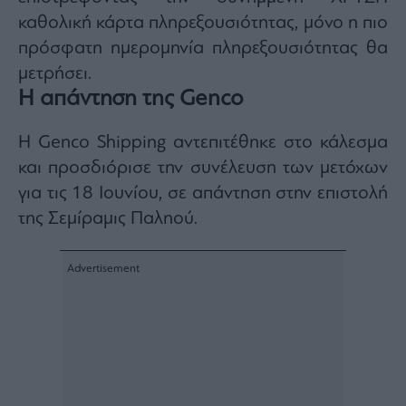
ας
καθολική κάρτα πληρεξουσιότητας, μόνο η πιο
οι
ήσης
πρόσφατη ημερομηνία πληρεξουσιότητας θα
μετρήσει.
Η απάντηση της Genco
4
news.gr
ghts
rved
Η Genco Shipping αντεπιτέθηκε στο κάλεσμα
και προσδιόρισε την συνέλευση των μετόχων
για τις 18 Ιουνίου, σε απάντηση στην επιστολή
της Σεμίραμις Παληού.