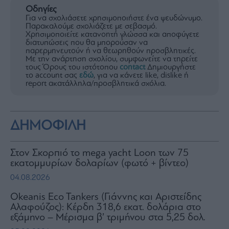
Οδηγίες
Για να σχολιάσετε χρησιμοποιήστε ένα ψευδώνυμο.
Παρακαλούμε σχολιάζετε με σεβασμό.
Χρησιμοποιείτε κατανοητή γλώσσα και αποφύγετε
διατυπώσεις που θα μπορούσαν να
παρερμηνευτούν ή να θεωρηθούν προσβλητικές.
Με την ανάρτηση σχολίου, συμφωνείτε να τηρείτε
τους Όρους του ιστότοπου
contact
Δημιουργήστε
το account σας
εδώ
, για να κάνετε like, dislike ή
report ακατάλληλα/προσβλητικά σχόλια.
ΔΗΜΟΦΙΛΗ
Στον Σκορπιό το mega yacht Loon των 75
εκατομμυρίων δολαρίων (φωτό + βίντεο)
04.08.2026
Okeanis Eco Tankers (Γιάννης και Αριστείδης
Αλαφούζος): Κέρδη 318,6 εκατ. δολάρια στο
εξάμηνο – Μέρισμα β’ τριμήνου στα 5,25 δολ.