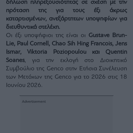
δήλωση πληρεξουσιότητας σε σχέση με την
Architecture
πρόταση της για τους έξι άκρως
&
Design
καταρτισμένων, ανεξάρτητων υποψηφίων για
Fashion
διευθυντικά στελέχη.
&
Οι έξι υποψήφιοι της είναι οι
Gustave Brun-
Art
Lie, Paul Cornell, Chao Sih Hing Francois, Jens
Watches
Ismar, Viktoria Poziopoulou και Quentin
Yachts
Soanes
, για την εκλογή στο Διοικητικό
Table
Συμβούλιο της Genco στην Ετήσια Συνέλευση
For
Two
των Μετόχων της Genco για το 2026 στις 18
Ιουνίου 2026.
Μετοχές
Αγορές
Trader's
book