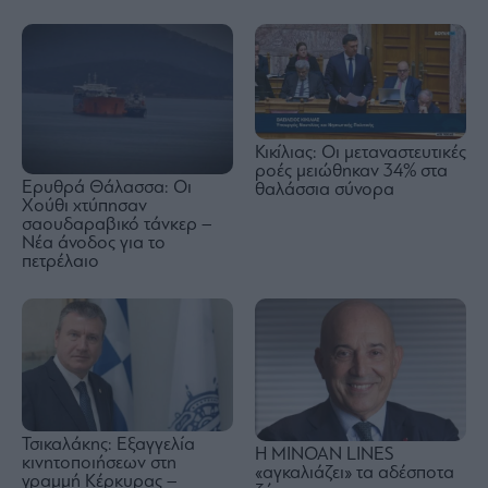
Κικίλιας: Οι μεταναστευτικές
ροές μειώθηκαν 34% στα
Ερυθρά Θάλασσα: Οι
θαλάσσια σύνορα
Χούθι χτύπησαν
σαουδαραβικό τάνκερ –
Νέα άνοδος για το
πετρέλαιο
Τσικαλάκης: Εξαγγελία
Η MINOAN LINES
κινητοποιήσεων στη
«αγκαλιάζει» τα αδέσποτα
γραμμή Κέρκυρας –