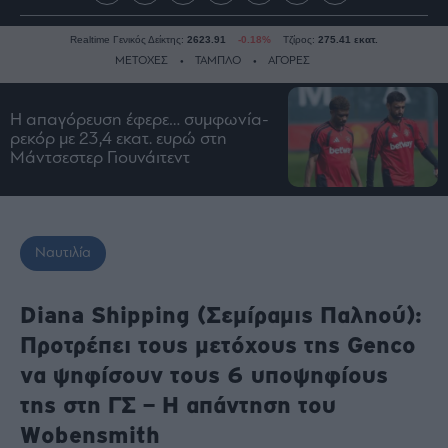
Realtime Γενικός Δείκτης:
2623.91
-0.18%
Τζίρος:
275.41 εκατ.
ΜΕΤΟΧΕΣ
ΤΑΜΠΛΟ
ΑΓΟΡΕΣ
Η απαγόρευση έφερε… συμφωνία-
Ειδήσεις
ρεκόρ με 23,4 εκατ. ευρώ στη
Μάντσεστερ Γιουνάιτεντ
Οικονομία
Business
Τράπεζες
Ναυτιλία
Ναυτιλία
Real
Estate
Diana Shipping (Σεμίραμις Παληού):
Ενέργεια
Προτρέπει τους μετόχους της Genco
Πολιτική
να ψηφίσουν τους 6 υποψηφίους
Πολιτισμός
της στη ΓΣ – Η απάντηση του
Κοινωνία
Wobensmith
Law