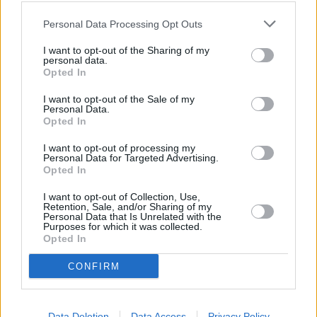
μεταφορών.
Personal Data Processing Opt Outs
Η Genco επεσήμανε επίσης μια βελτίωση στα
I want to opt-out of the Sharing of my
κέρδη και τους ναύλους φέτος, με τα
personal data.
Opted In
προσαρμοσμένα EBITDA του πρώτου
τριμήνου να αυξάνονται στα 36,2 εκατομμύρια
I want to opt-out of the Sale of my
Personal Data.
δολάρια και τα κέρδη από χρονοναυλώσεις
Opted In
για ολόκληρο τον στόλο να ανέρχονται κατά
I want to opt-out of processing my
μέσο όρο σε 19.346 δολάρια την ημέρα.
Personal Data for Targeted Advertising.
Opted In
Η εταιρεία δήλωσε ότι τα κέρδη TCE του
δεύτερου τριμήνου ανέρχονται αυτή τη στιγμή
I want to opt-out of Collection, Use,
Retention, Sale, and/or Sharing of my
σε περίπου 23.900 δολάρια την ημέρα,
Personal Data that Is Unrelated with the
Purposes for which it was collected.
αυξημένα κατά 76% σε ετήσια βάση.
Opted In
Σύμφωνα με την Genco, η προσφορά της
CONFIRM
Σεμίραμις Παληού, αντιπροσώπευε μόνο ένα
premium 1% στην τιμή της μετοχής της
αμέσως πριν από την υποβολή της πρότασης
Data Deletion
Data Access
Privacy Policy