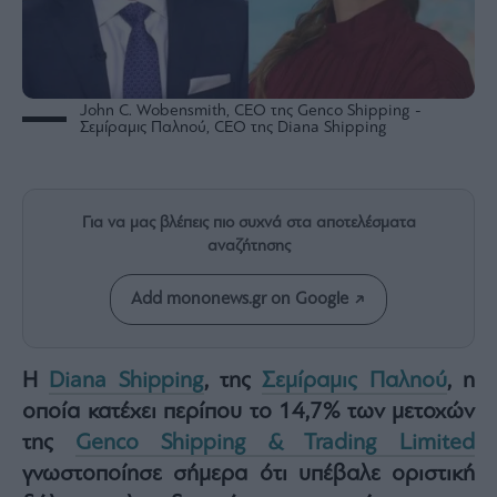
Rumors
ESG
Today
Mononews2030
John C. Wobensmith, CEO της Genco Shipping -
Σεμίραμις Παληού, CEO της Diana Shipping
Άρθρα
Συνεντεύξεις
Για να μας βλέπεις πιο συχνά στα αποτελέσματα
αναζήτησης
Add mononews.gr on Google
Les
Bons
Vivants
Η
Diana Shipping
, της
Σεμίραμις Παληού
, η
Auto
οποία κατέχει περίπου το 14,7% των μετοχών
Life
&
της
Genco Shipping & Trading Limited
Style
γνωστοποίησε σήμερα ότι υπέβαλε οριστική
Υγεία