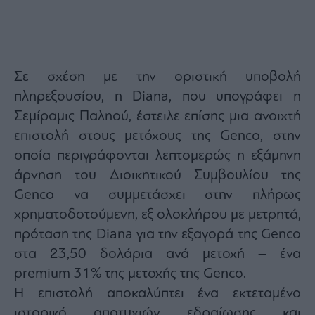
Monocle
Media
Lab
Σε σχέση με την οριστική υποβολή
Mononews100
πληρεξουσίου, η Diana, που υπογράφει η
Σεμίραμις Παληού, έστειλε επίσης μια ανοιχτή
επιστολή στους μετόχους της Genco, στην
Εγγραφείτε
οποία περιγράφονται λεπτομερώς η εξάμηνη
στο
άρνηση του Διοικητικού Συμβουλίου της
Newsletter
του
Genco να συμμετάσχει στην πλήρως
mononews.gr
χρηματοδοτούμενη, εξ ολοκλήρου με μετρητά,
πρόταση της Diana για την εξαγορά της Genco
στα 23,50 δολάρια ανά μετοχή – ένα
premium 31% της μετοχής της Genco.
By
submitting
Η επιστολή αποκαλύπτει ένα εκτεταμένο
your
email,
ιστορικό αποτυχιών εδραίωσης και
you