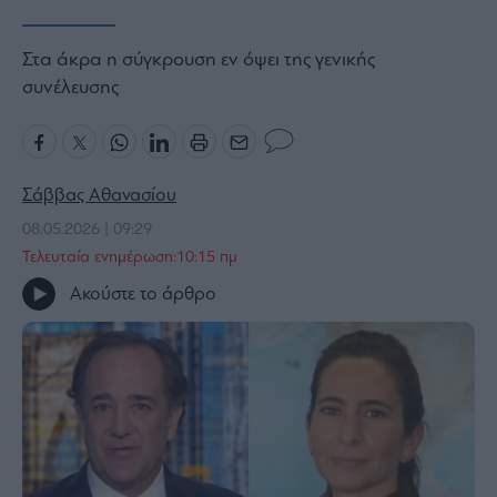
Bloomberg
Στα άκρα η σύγκρουση εν όψει της γενικής
Financial
Times
συνέλευσης
The
Σάββας Αθανασίου
Wiseman
08.05.2026 | 09:29
Room
Τελευταία ενημέρωση:10:15 πμ
301
Ακούστε το άρθρο
My
Story
Media
Winners
&
Losers
Επι-
θετικά