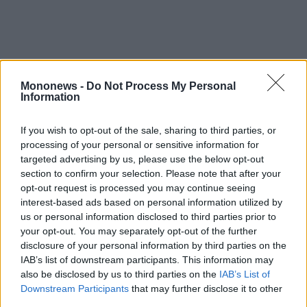
Mononews -
Do Not Process My Personal
Information
If you wish to opt-out of the sale, sharing to third parties, or
processing of your personal or sensitive information for
targeted advertising by us, please use the below opt-out
Η εταιρεία επεσήμανε 27 συνεχόμενα
section to confirm your selection. Please note that after your
opt-out request is processed you may continue seeing
τριμηνιαία μερίσματα, συνολικές αποδόσεις
interest-based ads based on personal information utilized by
για τους μετόχους 197% από την έναρξη της
us or personal information disclosed to third parties prior to
«ολοκληρωμένης στρατηγικής αξίας» και μια
your opt-out. You may separately opt-out of the further
disclosure of your personal information by third parties on the
προβλεπόμενη πληρωμή μερίσματος για
IAB’s list of downstream participants. This information may
ολόκληρο το έτος 2026 ύψους περίπου 2,50
also be disclosed by us to third parties on the
IAB’s List of
δολαρίων ανά μετοχή, βάσει των τρεχουσών
Downstream Participants
that may further disclose it to other
third parties.
υποθέσεων της αγοράς εμπορευματικών