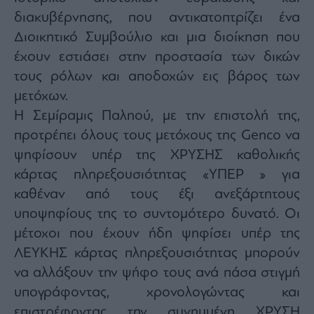
agree
διακυβέρνησης, που αντικατοπτρίζει ένα
to
our
Terms
Διοικητικό Συμβούλιο και μια διοίκηση που
and
Privacy
έχουν εστιάσει στην προστασία των δικών
Notice.
You
τους ρόλων και αποδοχών εις βάρος των
can
opt
out
μετόχων.
at
any
Η Σεμίραμις Παληού, με την επιστολή της,
time.
This
προτρέπει όλους τους μετόχους της Genco να
site
is
protected
ψηφίσουν υπέρ της ΧΡΥΣΗΣ καθολικής
by
reCAPTCHA
κάρτας πληρεξουσιότητας «ΥΠΕΡ » για
and
the
καθέναν από τους έξι ανεξάρτητους
Google
Privacy
Policy
υποψηφίους της το συντομότερο δυνατό. Οι
and
Terms
μέτοχοι που έχουν ήδη ψηφίσει υπέρ της
of
Service
ΛΕΥΚΗΣ κάρτας πληρεξουσιότητας μπορούν
apply.
να αλλάξουν την ψήφο τους ανά πάσα στιγμή
υπογράφοντας, χρονολογώντας και
ότητα
ι
επιστρέφοντας την συνημμένη ΧΡΥΣΗ
ίες