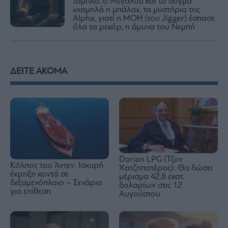
ταμπλό, ο Μεγάλου και το δόγμα
«χαμηλά η μπάλα», τα μυστήρια της
Alpha, γιατί η ΜΟΗ (του Jigger) έσπασε
όλα τα ρεκόρ, η άμυνα του Νεμπή
ΔΕΙΤΕ ΑΚΟΜΑ
Dorian LPG (Τζον
Κόλπος του Άντεν: Ισχυρή
Χατζηπατέρας): Θα δώσει
έκρηξη κοντά σε
μέρισμα 42,8 εκατ.
δεξαμενόπλοιο – Σενάρια
δολαρίων στις 12
για επίθεση
Αυγούστου