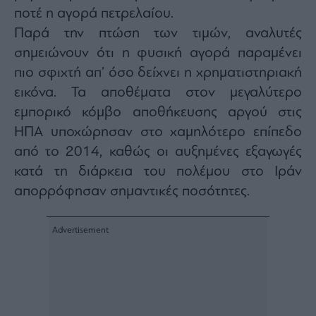
agree
ποτέ η αγορά πετρελαίου.
to
our
Παρά την πτώση των τιμών, αναλυτές
Terms
and
Privacy
σημειώνουν ότι η φυσική αγορά παραμένει
Notice.
You
πιο σφιχτή απ’ όσο δείχνει η χρηματιστηριακή
can
opt
εικόνα. Τα αποθέματα στον μεγαλύτερο
out
at
any
εμπορικό κόμβο αποθήκευσης αργού στις
time.
This
ΗΠΑ υποχώρησαν στο χαμηλότερο επίπεδο
site
is
από το 2014, καθώς οι αυξημένες εξαγωγές
protected
by
reCAPTCHA
κατά τη διάρκεια του πολέμου στο Ιράν
and
the
απορρόφησαν σημαντικές ποσότητες.
Google
Privacy
Policy
and
Terms
of
Service
apply.
ότητα
ι
ίες