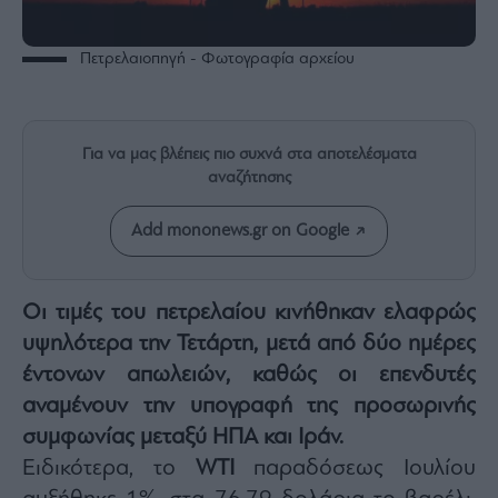
Rumors
ESG
Πετρελαιοπηγή - Φωτογραφία αρχείου
Today
Mononews2030
Άρθρα
Για να μας βλέπεις πιο συχνά στα αποτελέσματα
Συνεντεύξεις
αναζήτησης
Add mononews.gr on Google
Les
Οι τιμές του πετρελαίου κινήθηκαν ελαφρώς
Bons
υψηλότερα την Τετάρτη, μετά από δύο ημέρες
Vivants
έντονων απωλειών, καθώς οι επενδυτές
Auto
αναμένουν την υπογραφή της προσωρινής
Life
συμφωνίας μεταξύ ΗΠΑ και Ιράν.
&
Style
Ειδικότερα, το
WTI
παραδόσεως Ιουλίου
Υγεία