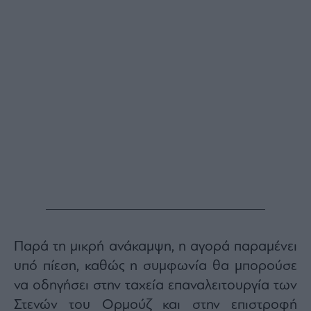
Buy-
Hold-
Sell
The
Value
Investor
Crypto
Χρηματιστηριακές
Ανακοινώσεις
Creative
Content
Branded
Content
Reports
Παρά τη μικρή ανάκαμψη, η αγορά παραμένει
&
υπό πίεση, καθώς η συμφωνία θα μπορούσε
Branded
Content
να οδηγήσει στην ταχεία επαναλειτουργία των
Calendar
Στενών του Ορμούζ και στην επιστροφή