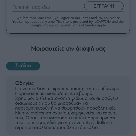
ΕΓΓΡΑΦΗ
By submitting your email, you agree to our Terms and Privacy Notice.
You can opt out at any time. This site is protected by reCAPTCHA and the
Google Privacy Policy and Terms of Service apply.
Μοιραστείτε την άποψή σας
Σχόλια
Οδηγίες
Για να σχολιάσετε χρησιμοποιήστε ένα ψευδώνυμο.
Παρακαλούμε σχολιάζετε με σεβασμό.
Χρησιμοποιείτε κατανοητή γλώσσα και αποφύγετε
διατυπώσεις που θα μπορούσαν να
παρερμηνευτούν ή να θεωρηθούν προσβλητικές.
Με την ανάρτηση σχολίου, συμφωνείτε να τηρείτε
τους Όρους του ιστότοπου
contact
Δημιουργήστε
το account σας
εδώ
, για να κάνετε like, dislike ή
report ακατάλληλα/προσβλητικά σχόλια.