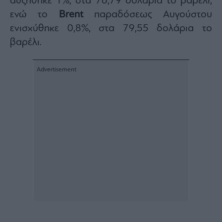
αυξήθηκε 1%, στα 76,79 δολάρια το βαρέλι,
Architecture
ενώ το
Brent
παραδόσεως Αυγούστου
&
ενισχύθηκε 0,8%, στα 79,55 δολάρια το
Design
βαρέλι.
Fashion
&
Art
Watches
Yachts
Table
For
Two
Μετοχές
Αγορές
Trader's
book