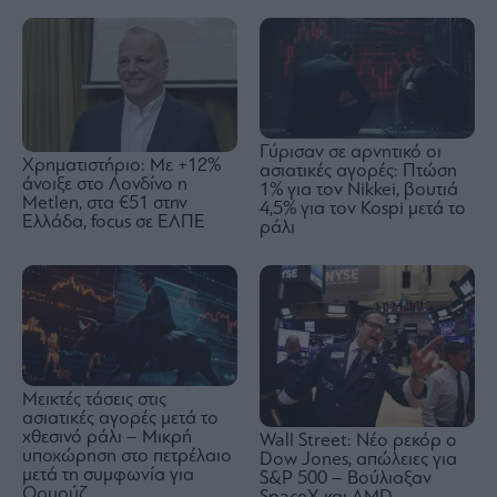
Γύρισαν σε αρνητικό οι
Χρηματιστήριο: Με +12%
ασιατικές αγορές: Πτώση
άνοιξε στο Λονδίνο η
1% για τον Nikkei, βουτιά
Metlen, στα €51 στην
4,5% για τον Kospi μετά το
Ελλάδα, focus σε ΕΛΠΕ
ράλι
Μεικτές τάσεις στις
ασιατικές αγορές μετά το
χθεσινό ράλι – Mικρή
Wall Street: Νέο ρεκόρ ο
υποχώρηση στο πετρέλαιο
Dow Jones, απώλειες για
μετά τη συμφωνία για
S&P 500 – Βούλιαξαν
Ορμούζ