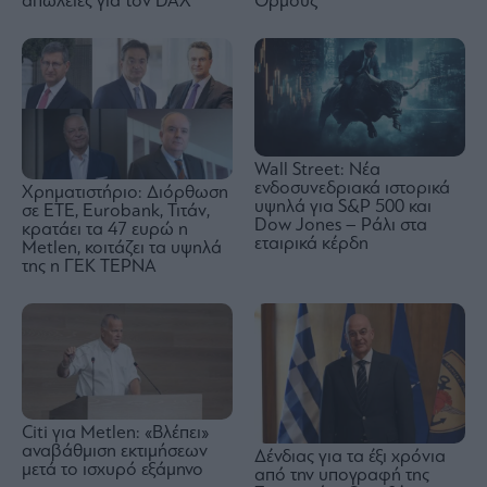
απώλειες για τον DAX
Ορμούζ
Wall Street: Νέα
ενδοσυνεδριακά ιστορικά
Χρηματιστήριο: Διόρθωση
υψηλά για S&P 500 και
σε ΕΤΕ, Eurobank, Τιτάν,
Dow Jones – Ράλι στα
κρατάει τα 47 ευρώ η
εταιρικά κέρδη
Metlen, κοιτάζει τα υψηλά
της η ΓΕΚ ΤΕΡΝΑ
Citi για Metlen: «Βλέπει»
αναβάθμιση εκτιμήσεων
Δένδιας για τα έξι χρόνια
μετά το ισχυρό εξάμηνο
από την υπογραφή της