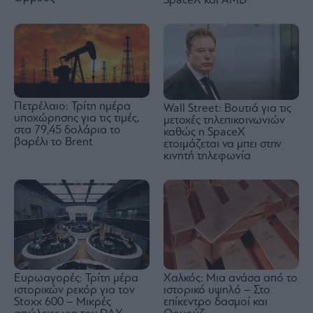
SpaceX και AMD
Πετρέλαιο: Τρίτη ημέρα
Wall Street: Βουτιά για τις
υποχώρησης για τις τιμές,
μετοχές τηλεπικοινωνιών
στα 79,45 δολάρια το
καθώς η SpaceX
βαρέλι το Brent
ετοιμάζεται να μπει στην
κινητή τηλεφωνία
Ευρωαγορές: Τρίτη μέρα
Χαλκός: Μια ανάσα από το
ιστορικών ρεκόρ για τον
ιστορικό υψηλό – Στο
Stoxx 600 – Μικρές
επίκεντρο δασμοί και