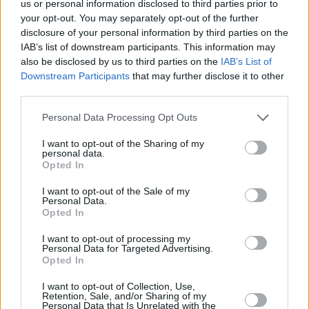
us or personal information disclosed to third parties prior to
premium, αλλά για επανατιμολόγηση της
your opt-out. You may separately opt-out of the further
ισορροπίας προσφοράς και ζήτησης στην
disclosure of your personal information by third parties on the
παγκόσμια αγορά πετρελαίου για τους
IAB’s list of downstream participants. This information may
also be disclosed by us to third parties on the
IAB’s List of
επόμενους μήνες.
Downstream Participants
that may further disclose it to other
Διαβάστε επίσης
third parties.
Τραμπ: Το μνημόνιο ΗΠΑ-Ιράν θα υπογραφεί
Personal Data Processing Opt Outs
μέσα στις επόμενες 48 ώρες
I want to opt-out of the Sharing of my
personal data.
Opted In
I want to opt-out of the Sale of my
Personal Data.
Opted In
I want to opt-out of processing my
Personal Data for Targeted Advertising.
Opted In
I want to opt-out of Collection, Use,
Retention, Sale, and/or Sharing of my
Personal Data that Is Unrelated with the