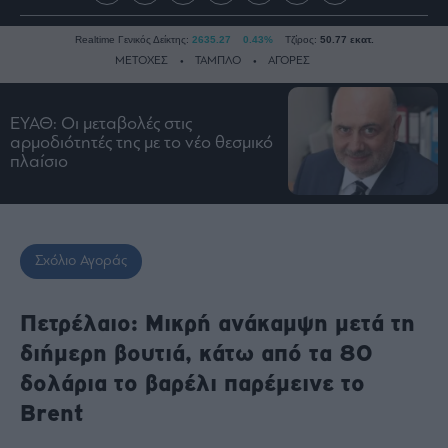
Realtime Γενικός Δείκτης:
2635.27
0.43%
Τζίρος:
50.77 εκατ.
ΜΕΤΟΧΕΣ
ΤΑΜΠΛΟ
ΑΓΟΡΕΣ
ΕΥΑΘ: Οι μεταβολές στις
Ειδήσεις
αρμοδιότητές της με το νέο θεσμικό
πλαίσιο
Οικονομία
Business
Τράπεζες
Ναυτιλία
Σχόλιο Αγοράς
Real
Estate
Πετρέλαιο: Μικρή ανάκαμψη μετά τη
Ενέργεια
διήμερη βουτιά, κάτω από τα 80
Πολιτική
δολάρια το βαρέλι παρέμεινε το
Πολιτισμός
Brent
Κοινωνία
Law