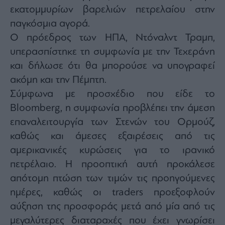
Monocle
εκατομμυρίων βαρελιών πετρελαίου στην
Media
Lab
παγκόσμια αγορά.
Ο πρόεδρος των ΗΠΑ, Ντόναλντ Τραμπ,
υπερασπίστηκε τη συμφωνία με την Τεχεράνη
και δήλωσε ότι θα μπορούσε να υπογραφεί
Mononews100
ακόμη και την Πέμπτη.
Σύμφωνα με προσχέδιο που είδε το
Bloomberg, η συμφωνία προβλέπει την άμεση
Εγγραφείτε
στο
επαναλειτουργία των Στενών του Ορμούζ,
Newsletter
καθώς και άμεσες εξαιρέσεις από τις
του
mononews.gr
αμερικανικές κυρώσεις για το ιρανικό
πετρέλαιο. Η προοπτική αυτή προκάλεσε
απότομη πτώση των τιμών τις προηγούμενες
ημέρες, καθώς οι traders προεξοφλούν
By
αύξηση της προσφοράς μετά από μία από τις
submitting
your
email,
μεγαλύτερες διαταραχές που έχει γνωρίσει
you