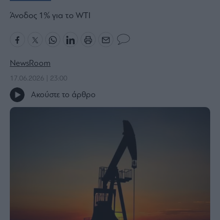
Bloomberg
Άνοδος 1% για το WTI
Financial
Times
NewsRoom
17.06.2026 | 23:00
The
Wiseman
Ακούστε το άρθρο
Room
301
My
Story
Media
Winners
&
Losers
Επι-
θετικά