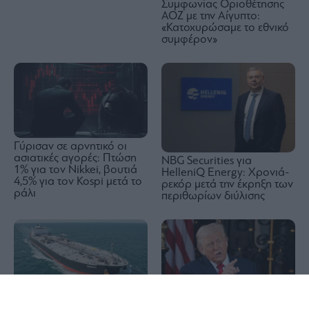
Συμφωνίας Οριοθέτησης
ΑΟΖ με την Αίγυπτο:
«Κατοχυρώσαμε το εθνικό
συμφέρον»
Γύρισαν σε αρνητικό οι
ασιατικές αγορές: Πτώση
NBG Securities για
1% για τον Nikkei, βουτιά
HelleniQ Energy: Χρονιά-
4,5% για τον Kospi μετά το
ρεκόρ μετά την έκρηξη των
ράλι
περιθωρίων διύλισης
1x
Liquimar (Δημήτρης
Παπαδημητρίου):