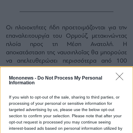
Οι πλοιοκτήτες ήδη προετοιμάζονται για την
επαναλειτουργία του Ορμούζ, μετακινώντας
πλοία προς τη Μέση Ανατολή. Η
αποκατάσταση της ναυσιπλοΐας θα μπορούσε
να απελευθερώσει περισσότερα από 100
φορτωμένα πλοία με πετρέλαιο που
παραμένουν εγκλωβισμένα στον Κόλπο,
Mononews -
Do Not Process My Personal
Information
λειτουργώντας ουσιαστικά σαν επιπλέον
αποδέσμευση αποθεμάτων στην αγορά.
If you wish to opt-out of the sale, sharing to third parties, or
Η πτώση των τιμών έχει ήδη περιορίσει τους
processing of your personal or sensitive information for
targeted advertising by us, please use the below opt-out
φόβους για νέο πληθωριστικό σοκ από την
section to confirm your selection. Please note that after your
ενέργεια. Αναλυτές εκτιμούν ότι δεν πρόκειται
opt-out request is processed you may continue seeing
απλώς για μείωση του γεωπολιτικού risk
interest-based ads based on personal information utilized by