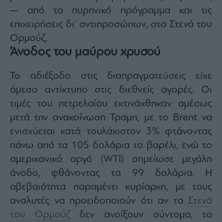
agree
— από το πυρηνικό πρόγραμμα και τις
to
our
επιχειρήσεις δι’ αντιπροσώπων, στα Στενά του
Terms
and
Privacy
Ορμούζ.
Notice.
You
Άνοδος του μαύρου χρυσού
can
opt
out
at
Το αδιέξοδο στις διαπραγματεύσεις είχε
any
time.
άμεσο αντίκτυπο στις διεθνείς αγορές. Οι
This
site
is
τιμές του πετρελαίου εκτινάχθηκαν αμέσως
protected
by
μετά την ανακοίνωση Τραμπ, με το Brent να
reCAPTCHA
and
ενισχύεται κατά τουλάχιστον 3% φτάνοντας
the
Google
Privacy
πάνω από τα 105 δολάρια το βαρέλι, ενώ το
Policy
and
αμερικανικό αργό (WTI) σημείωσε μεγάλη
Terms
of
άνοδο, φθάνοντας τα 99 δολάρια. Η
Service
apply.
αβεβαιότητα παραμένει κυρίαρχη, με τους
αναλυτές να προειδοποιούν ότι αν τα
Στενά
ότητα
του Ορμούζ
δεν ανοίξουν σύντομα, τα
ι
ίες