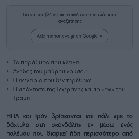
Rumors
ESG
Για να μας βλέπεις πιο συχνά στα αποτελέσματα
Today
αναζήτησης
Mononews2030
Άρθρα
Add mononews.gr on Google
Συνεντεύξεις
Το παράθυρο που κλείνει
Άνοδος του μαύρου χρυσού
Η εκεχειρία που δεν τηρήθηκε
Les
Η απάντηση της Τεχεράνης και το «όχι» του
Bons
Vivants
Τραμπ
Auto
Life
ΗΠΑ και Ιράν βρίσκονται και πάλι «με το
&
δάχτυλο στη σκανδάλη» εν μέσω ενός
Style
πολέμου που διαρκεί ήδη περισσότερο από
Υγεία