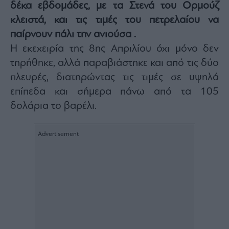
δέκα εβδομάδες, με τα Στενά του Ορμούζ
Architecture
κλειστά, και τις τιμές του πετρελαίου να
&
Design
παίρνουν πάλι την ανιούσα .
Fashion
Η εκεχειρία της 8ης Απριλίου όχι μόνο δεν
&
τηρήθηκε, αλλά παραβιάστηκε και από τις δύο
Art
πλευρές, διατηρώντας τις τιμές σε υψηλά
Watches
επίπεδα και σήμερα πάνω από τα 105
Yachts
δολάρια το βαρέλι.
Table
For
Two
Μετοχές
Αγορές
Trader's
book