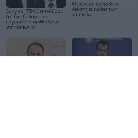
Μειώνεται συνεχώς ο
δείκτης ευτυχίας των
Sony και TSMC επενδύουν
ναυτικών
6,4 δισ. δολάρια σε
εργοστάσιο αισθητήρων
στην Ιαπωνία
1x
Θάνος Πλεύρης στο
Breitbart: Η επανεκλογή
Capital Clean Energy
Τραμπ άλλαξε το
Carriers (Βαγγέλης
μεταναστευτικό τοπίο σε
Μαρινάκης): Στις 22
ΗΠΑ και Ευρώπη
Σεπτεμβρίου η γενική
συνέλευση των μετόχων