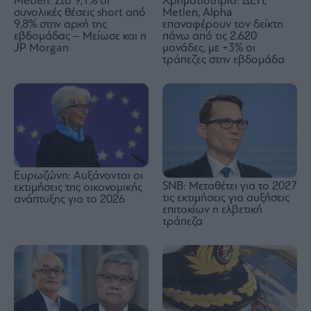
Metlen: Στο 9,1% οι
Χρηματιστήριο: ΔΕΗ,
συνολικές θέσεις short από
Metlen, Αlpha
9,8% στην αρχή της
επαναφέρουν τον δείκτη
εβδομάδας – Μείωσε και η
πάνω από τις 2.620
JP Morgan
μονάδες, με +3% οι
τράπεζες στην εβδομάδα
Ευρωζώνη: Αυξάνονται οι
SNB: Μεταθέτει για το 2027
εκτιμήσεις της οικονομικής
τις εκτιμήσεις για αυξήσεις
ανάπτυξης για το 2026
επιτοκίων η ελβετική
τράπεζα