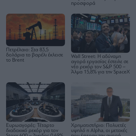
προσφορά
Πετρέλαιο: Στα 83,5
δολάρια το βαρέλι έκλεισε
Wall Street: Η αδύναμη
το Brent
αγορά εργασίας έστειλε σε
νέο ρεκόρ τον S&P 500 –
Άλμα 15,8% για την SpaceX
Ευρωαγορές: Τέταρτο
Χρηματιστήριο: Πολυετές
διαδοχικό ρεκόρ για τον
υψηλό η Alpha, οι μετοχές
Stoxx 600 – Άνοδος 0,69%
που έφεραν την αγορά