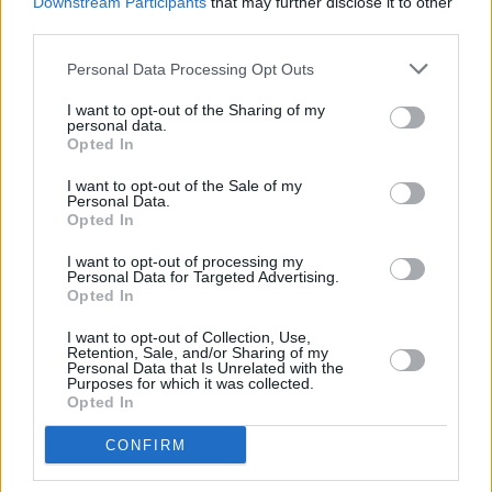
Downstream Participants
that may further disclose it to other
third parties.
Η απάντηση της Τεχεράνης και το
Personal Data Processing Opt Outs
«όχι» του Τραμπ
I want to opt-out of the Sharing of my
personal data.
Στο τελευταίο αμερικανικό σχέδιο για
Opted In
τερματισμό του πολέμου, η Τεχεράνη
I want to opt-out of the Sale of my
απάντησε μέσω Πακισταν ζητώντας
Personal Data.
Opted In
«πολεμικές αποζημιώσεις από τις ΗΠΑ, πλήρη
ιρανική κυριαρχία επί των Στενών του Ορμούζ
I want to opt-out of processing my
Personal Data for Targeted Advertising.
και τερματισμό των κυρώσεων». Παράλληλα,
Opted In
επέμεινε στην απελευθέρωση των
I want to opt-out of Collection, Use,
Retention, Sale, and/or Sharing of my
δεσμευμένων περιουσιακών στοιχείων του
Personal Data that Is Unrelated with the
Purposes for which it was collected.
Ιράν και στον τερματισμό του πολέμου σε όλα
Opted In
τα μέτωπα, συμπεριλαμβανομένου του
Λιβάνου. Η απάντηση αυτή χαρακτηρίστηκε
CONFIRM
«εντελώς απαράδεκτη» από τον Ντόναλντ