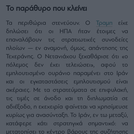
Monocle
Το παράθυρο που κλείνει
Media
Lab
Τα περιθώρια στενεύουν. Ο
Τραμπ
είχε
δηλώσει ότι οι ΗΠΑ ήταν έτοιμες να
Mononews100
επαναλάβουν τις στρατιωτικές συνοδείες
πλοίων — εν αναμονή, όμως, απάντησης της
Τεχεράνης. Ο Νετανιάχου ξεκαθάρισε ότι «ο
Εγγραφείτε
πόλεμος δεν έχει τελειώσει», αφού το
στο
εμπλουτισμένο ουράνιο παραμένει στο Ιράν
Newsletter
και οι εγκαταστάσεις εμπλουτισμού είναι
του
mononews.gr
ακέραιες. Με τα στρατεύματα σε επιφυλακή,
τις τιμές σε άνοδο και τη διπλωματία σε
αδιέξοδο, η εκεχειρία φαίνεται να χρησίμευσε
κυρίως για ανασύνταξη. Το Ιράν, εν τω μεταξύ,
By
κατάφερε κάτι στρατηγικά σημαντικό: να
submitting
your
email,
μετατοπίσει το κέντρο βάρους της συζήτησης
you