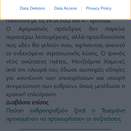
Τραμπ, ο οποίος σε ανάρτησή του στο Truth
Data Deletion
Data Access
Privacy Policy
Social κατηγόρησε την Τεχεράνη ότι «παίζει
παιχνίδια με τις ΗΠΑ εδώ και 47 χρόνια».
Ο Αμερικανός πρόεδρος δεν παρείχε
περαιτέρω λεπτομέρειες, αλλά προειδοποίησε
πως «δεν θα γελούν πια», αφήνοντας ανοιχτό
το ενδεχόμενο στρατιωτικής λύσης. Ο Ιρανός
νέος ανώτατος ηγέτης, Μοτζτάμπα Χαμενεΐ,
από την πλευρά του, έδωσε αυστηρές οδηγίες
για «συνέχιση των επιχειρήσεων και ισχυρή
αντιμετώπιση των εχθρών», όπως μετέδωσε η
κρατική τηλεόραση.
Διαβάστε επίσης
Παύση εχθροπραξιών ζητά η Τεχεράνη
προκειμένου να προχωρήσουν οι συζητήσεις