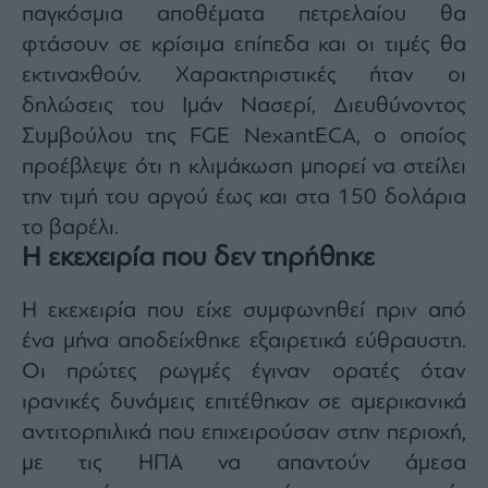
παγκόσμια αποθέματα πετρελαίου θα
ας
οι
φτάσουν σε κρίσιμα επίπεδα και οι τιμές θα
ήσης
εκτιναχθούν. Χαρακτηριστικές ήταν οι
δηλώσεις του Ιμάν Νασερί, Διευθύνοντος
4
news.gr
Συμβούλου της FGE NexantECA, ο οποίος
ghts
προέβλεψε ότι η κλιμάκωση μπορεί να στείλει
rved
την τιμή του αργού έως και στα 150 δολάρια
το βαρέλι.
Η εκεχειρία που δεν τηρήθηκε
Η εκεχειρία που είχε συμφωνηθεί πριν από
ένα μήνα αποδείχθηκε εξαιρετικά εύθραυστη.
Οι πρώτες ρωγμές έγιναν ορατές όταν
ιρανικές δυνάμεις επιτέθηκαν σε αμερικανικά
αντιτορπιλικά που επιχειρούσαν στην περιοχή,
με τις ΗΠΑ να απαντούν άμεσα