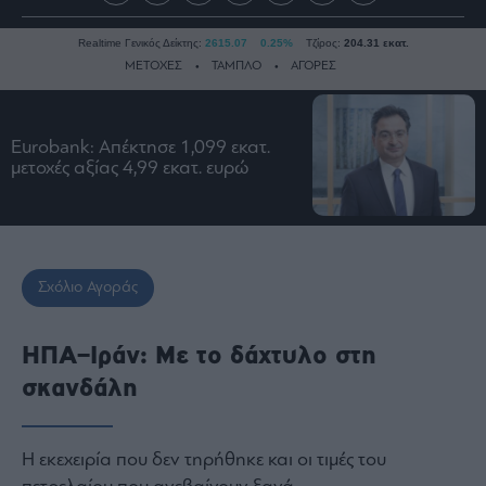
Realtime Γενικός Δείκτης:
2615.07
0.25%
Τζίρος:
204.31 εκατ.
ΜΕΤΟΧΕΣ
ΤΑΜΠΛΟ
ΑΓΟΡΕΣ
Ειδήσεις
Eurobank: Απέκτησε 1,099 εκατ.
μετοχές αξίας 4,99 εκατ. ευρώ
Οικονομία
Business
Τράπεζες
Ναυτιλία
Σχόλιο Αγοράς
Real
Estate
ΗΠΑ–Ιράν: Με το δάχτυλο στη
Ενέργεια
σκανδάλη
Πολιτική
Πολιτισμός
Κοινωνία
Η εκεχειρία που δεν τηρήθηκε και οι τιμές του
Law