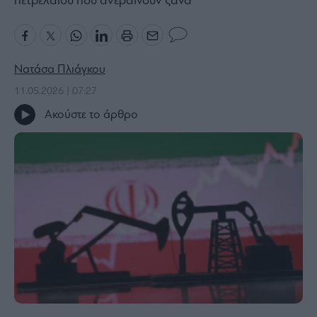
πετρελαίου που ανεβαίνουν ξανά
Bloomberg
Financial
Times
Νατάσα Πλιάγκου
11.05.2026 | 07:27
Ακούστε το άρθρο
The
Wiseman
Room
301
My
Story
Media
Winners
&
Losers
Επι-
θετικά