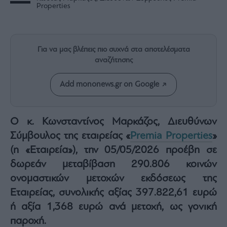
Rumors
Properties
ESG
Today
Mononews2030
Για να μας βλέπεις πιο συχνά στα αποτελέσματα
Άρθρα
αναζήτησης
Συνεντεύξεις
Add mononews.gr on Google
O κ. Κωνσταντίνος Μαρκάζος, Διευθύνων
Σύμβουλος της εταιρείας «
Premia Properties
»
Les
(η «Εταιρεία»), την 05/05/2026 προέβη σε
Bons
Vivants
δωρεάν μεταβίβαση 290.806 κοινών
Auto
ονομαστικών μετοχών εκδόσεως της
Life
Εταιρείας, συνολικής αξίας 397.822,61 ευρώ
&
ή αξία 1,368 ευρώ ανά μετοχή, ως γονική
Style
παροχή.
Υγεία