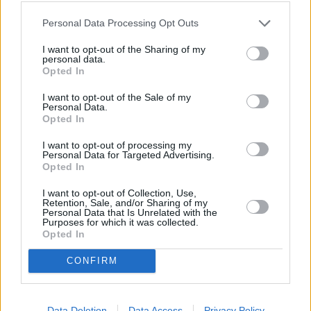
ας
Ανασφάλιστα ΙΧ: Από «κόσκινο» με
οι
Personal Data Processing Opt Outs
ήσης
Τεχνητή Νοημοσύνη θα περάσουν οι
I want to opt-out of the Sharing of my
ενστάσεις
personal data.
Opted In
4
Χαλκός: Παραμένει πάνω από τα 14.000
news.gr
ghts
δολάρια με στήριξη από τη μειωμένη
I want to opt-out of the Sale of my
rved
Personal Data.
προσφορά
Opted In
Σιτάρι: Άλμα στις τιμές λόγω των
I want to opt-out of processing my
αναταράξεων στη Μαύρη Θάλασσα – Στο
Personal Data for Targeted Advertising.
Opted In
υψηλότερο επίπεδο από τα τέλη Ιουλίου
ΗΠΑ: F-16 αναχαίτισαν δύο πολιτικά
I want to opt-out of Collection, Use,
Retention, Sale, and/or Sharing of my
αεροσκάφη κοντά στο κλαμπ του Τραμπ
Personal Data that Is Unrelated with the
Purposes for which it was collected.
Opted In
Ακολουθήστε το mononews.gr στο
CONFIRM
Google News
και ενημερωθείτε
πρώτοι.
Data Deletion
Data Access
Privacy Policy