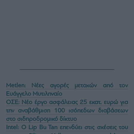
Buy-
Hold-
Sell
The
Value
Investor
Crypto
Χρηματιστηριακές
Ανακοινώσεις
Creative
Content
Metlen: Νέες αγορές μετοχών από τον
Branded
Ευάγγελο Μυτιληναίο
Content
ΟΣΕ: Νέο έργο ασφάλειας 25 εκατ. ευρώ για
Reports
την αναβάθμιση 100 ισόπεδων διαβάσεων
&
Branded
στο σιδηροδρομικό δίκτυο
Content
Intel: Ο Lip Bu Tan επενδύει στις σχέσεις του
Calendar