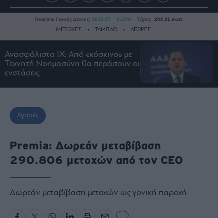
Realtime Γενικός Δείκτης:
2615.07
0.25%
Τζίρος:
204.31 εκατ.
ΜΕΤΟΧΕΣ
ΤΑΜΠΛΟ
ΑΓΟΡΕΣ
Ανασφάλιστα ΙΧ: Από «κόσκινο» με
Τεχνητή Νοημοσύνη θα περάσουν οι
Ειδήσεις
ενστάσεις
Οικονομία
Business
Τράπεζες
Αγορές
Ναυτιλία
Real
Premia: Δωρεάν μεταβίβαση
Estate
290.806 μετοχών από τον CEO
Ενέργεια
Πολιτική
Πολιτισμός
Δωρεάν μεταβίβαση μετοχών ως γονική παροχή
Κοινωνία
Law