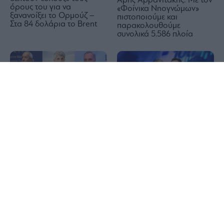
Άρης Αρβανιτάκης: Με τον
όρους του για να
«Φοίνικα Νηογνώμων»
ξανανοίξει το Ορμούζ –
πιστοποιούμε και
Στα 84 δολάρια το Brent
παρακολουθούμε
συνολικά 5.586 πλοία
1x
Τραπεζικές μετοχές: Οι
υπεραξίες των 15+2,1 δισ.
ευρώ, τα 10 reports και
Εκτοξεύτηκαν τα κέρδη
που φτάνουν τα περιθώρια
των εισηγμένων
ανόδου των τιμών
ναυτιλιακών εταιρειών που
προσέγγισαν τα 1,7 δισ.
δολάρια στο εξάμηνο