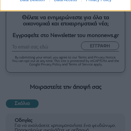
Θέλετε να ενημερώνεστε για όλα τα
οικονομικά και επιχειρηματικά νέα;
Εγγραφείτε στο Newsletter του mononews.gr
ΕΓΓΡΑΦΗ
By submitting your email, you agree to our Terms and Privacy Notice.
You can opt out at any time. This site is protected by reCAPTCHA and the
Google Privacy Policy and Terms of Service apply.
Μοιραστείτε την άποψή σας
Σχόλια
Οδηγίες
Για να σχολιάσετε χρησιμοποιήστε ένα ψευδώνυμο.
Παρακαλούμε σχολιάζετε με σεβασμό.