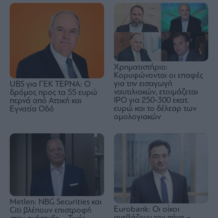
Χρηματιστήριο:
Κορυφώνονται οι επαφές
για την εισαγωγή
UBS για ΓΕΚ ΤΕΡΝΑ: Ο
ναυτιλιακών, ετοιμάζεται
δρόμος προς τα 55 ευρώ
IPO για 250-300 εκατ.
περνά από Αττική και
ευρώ και το δέλεαρ των
Εγνατία Οδό
ομολογιακών
Metlen: NBG Securities και
Eurobank: Οι οίκοι
Citi βλέπουν επιστροφή
ανεβάζουν τον πήχη –