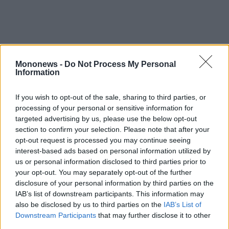
agree
to
our
Terms
and
Privacy
Notice.
You
can
opt
Mononews -
Do Not Process My Personal
out
Information
at
any
time.
This
If you wish to opt-out of the sale, sharing to third parties, or
site
is
processing of your personal or sensitive information for
protected
by
targeted advertising by us, please use the below opt-out
reCAPTCHA
and
section to confirm your selection. Please note that after your
the
opt-out request is processed you may continue seeing
Google
Privacy
interest-based ads based on personal information utilized by
Policy
and
us or personal information disclosed to third parties prior to
Terms
Premia Properties
of
your opt-out. You may separately opt-out of the further
Service
disclosure of your personal information by third parties on the
apply.
IAB’s list of downstream participants. This information may
also be disclosed by us to third parties on the
IAB’s List of
ότητα
Downstream Participants
that may further disclose it to other
ι
ΕΙΔΗΣΕΙΣ ΣΗΜΕΡΑ
third parties.
ίες