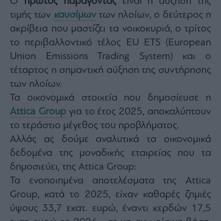
Ο
πρώτος παράγοντας
είναι η αύξηση της
Monocle
Media
τιμής των
καυσίμων
των πλοίων, ο δεύτερος η
Lab
ακρίβεια που μαστίζει τα νοικοκυριά, ο τρίτος
το περιβαλλοντικό τέλος EU ETS (European
Union Emissions Trading System) και ο
Mononews100
τέταρτος η σημαντική αύξηση της συντήρησης
των πλοίων.
Τα οικονομικά στοιχεία που δημοσίευσε η
Εγγραφείτε
Attica Group
για το έτος 2025, αποκαλύπτουν
στο
το τεράστιο μέγεθος του προβλήματος.
Newsletter
του
Αλλάς ας δούμε αναλυτικά τα οικονομικά
mononews.gr
δεδομένα της μοναδικής εταιρείας που τα
δημοσιεύει, της Attica Group:
Τα ενοποιημένα αποτελέσματα της Attica
Group, κατά το 2025, είχαν καθαρές ζημιές
By
submitting
ύψους 33,7 εκατ. ευρώ, έναντι κερδών 17,5
your
email,
you