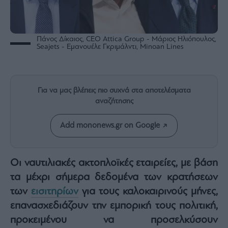
Rumors
ESG
Today
Πάνος Δίκαιος, CEO Attica Group - Μάριος Ηλιόπουλος,
Mononews2030
Seajets - Εμανουέλε Γκριμάλντι, Minoan Lines
Άρθρα
Συνεντεύξεις
Για να μας βλέπεις πιο συχνά στα αποτελέσματα
αναζήτησης
Add mononews.gr on Google
Les
Bons
Vivants
Οι ναυτιλιακές ακτοπλοϊκές εταιρείες, με βάση
Auto
τα μέχρι σήμερα δεδομένα των κρατήσεων
Life
των
εισιτηρίων
για τους καλοκαιρινούς μήνες,
&
επανασχεδιάζουν την εμπορική τους πολιτική,
Style
προκειμένου να προσελκύσουν
Υγεία