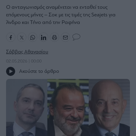
Ο ανταγωνισμός αναμένεται να ενταθεί τους
Bloomberg
επόμενους μήνες – Σοκ με τις τιμές της Seajets για
Financial
Άνδρο και Τήνο από την Ραφήνα
Times
The
Σάββας Αθανασίου
Wiseman
02.05.2026 | 00:00
Room
Ακούστε το άρθρο
301
My
Story
Media
Winners
&
Losers
Επι-
θετικά