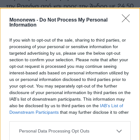
την Ραφήνα από και προς την Άνδρο με 24,50
ευρώ και από την Ραφήνα από και προς την
Mononews -
Do Not Process My Personal
Τήνο με 29.70 ευρώ.
Information
Το πλοίο Tera Jet 2, είναι ένα πλοίο που
If you wish to opt-out of the sale, sharing to third parties, or
αναπτύσσει ταχύτητα 40 κόμβους, έχει μήκος
processing of your personal or sensitive information for
112 μέτρα, πλάτος 31 μέτρα, με δυνατότητα
targeted advertising by us, please use the below opt-out
μεταφοράς 1.350 επιβατών και 270 Ι.Χ.
section to confirm your selection. Please note that after your
opt-out request is processed you may continue seeing
αυτοκίνητα.
interest-based ads based on personal information utilized by
Οι τιμές αυτές εξέπληξαν την Ακτή Μιαούλη,
us or personal information disclosed to third parties prior to
δεδομένου ότι οι ανταγωνίστριες εταιρείες,
your opt-out. You may separately opt-out of the further
disclosure of your personal information by third parties on the
Golden Star Ferries
και
Fast Ferries
IAB’s list of downstream participants. This information may
προσφέρουν με τα συμβατικά πλοία τους,
also be disclosed by us to third parties on the
IAB’s List of
εισιτήρια από την Ραφήνα προς την Άνδρο με
Downstream Participants
that may further disclose it to other
third parties.
25 ευρώ και από την Ραφήνα προς την Τήνο
με 34 και 35 ευρώ.
Personal Data Processing Opt Outs