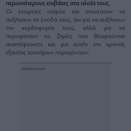
περισσότερους επιβάτες στα πλοία τους.
Architecture
Οι εταιρείες σαφώς και στοχεύουν να
&
Design
αυξήσουν τα έσοδά τους, όχι για να αυξήσουν
Fashion
την κερδοφορία τους, αλλά για να
&
περιορίσουν τις ζημίες που θεωρούνται
Art
αναπόφευκτες και για αυτήν την χρονιά,
Watches
εξαιτίας τεσσάρων παραγόντων:
Yachts
Table
For
Two
Μετοχές
Αγορές
Trader's
book