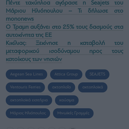
Πέντε ταχύπλοα αγόρασε η Seajets του
Μάριου Ηλιόπουλου – Τι δήλωσε στο
mononews
Ο Τραμπ αυξάνει στο 25% τους δασμούς στα
αυτοκίνητα της ΕΕ
Κικίλιας: Ξεκίνησε η καταβολή του
μεταφορικού ισοδύναμου προς τους
κατοίκους των νησιών
Aegean Sea Lines
Attica Group
SEAJETS
Ventouris Ferries
ακτοπλοΐα
ακτοπλοϊκά
ακτοπλοϊκά εισιτήρια
καύσιμα
Μάριος Ηλιόπουλος
Μινωϊκές Γραμμές