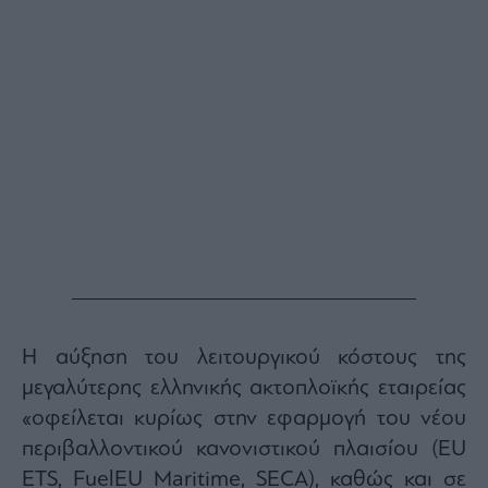
ας
οι
ήσης
4
news.gr
ghts
rved
Η αύξηση του λειτουργικού κόστους της
μεγαλύτερης ελληνικής ακτοπλοϊκής εταιρείας
«οφείλεται κυρίως στην εφαρμογή του νέου
περιβαλλοντικού κανονιστικού πλαισίου (EU
ETS, FuelEU Maritime, SECA), καθώς και σε