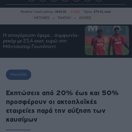
Realtime Γενικός Δείκτης:
2623.91
-0.18%
Τζίρος:
275.41 εκατ.
ΜΕΤΟΧΕΣ
ΤΑΜΠΛΟ
ΑΓΟΡΕΣ
Η απαγόρευση έφερε… συμφωνία-
Ειδήσεις
ρεκόρ με 23,4 εκατ. ευρώ στη
Μάντσεστερ Γιουνάιτεντ
Οικονομία
Business
Τράπεζες
Ναυτιλία
Ναυτιλία
Real
Estate
Εκπτώσεις από 20% έως και 50%
Ενέργεια
προσφέρουν οι ακτοπλοϊκές
Πολιτική
εταιρείες παρά την αύξηση των
Πολιτισμός
καυσίμων
Κοινωνία
Law