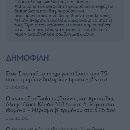
Παρακαλούμε σχολιάζετε με σεβασμό.
Χρησιμοποιείτε κατανοητή γλώσσα και αποφύγετε
διατυπώσεις που θα μπορούσαν να
παρερμηνευτούν ή να θεωρηθούν προσβλητικές.
Με την ανάρτηση σχολίου, συμφωνείτε να τηρείτε
τους Όρους του ιστότοπου
contact
Δημιουργήστε
το account σας
εδώ
, για να κάνετε like, dislike ή
report ακατάλληλα/προσβλητικά σχόλια.
ΔΗΜΟΦΙΛΗ
Στον Σκορπιό το mega yacht Loon των 75
εκατομμυρίων δολαρίων (φωτό + βίντεο)
04.08.2026
Okeanis Eco Tankers (Γιάννης και Αριστείδης
Αλαφούζος): Κέρδη 318,6 εκατ. δολάρια στο
εξάμηνο – Μέρισμα β’ τριμήνου στα 5,25 δολ.
05.08.2026
Ο πραγματικός αντίπαλος του Κυριάκου