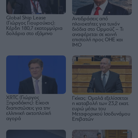
Global Ship Lease
Αντιδράσεις από
(Γιώργος Γιουρούκος):
πλοιοκτήτες για τυχόν
Κέρδη 180,7 εκατομμύρια
διόδια στο Ορμούζ – Τι
δολάρια στο εξάμηνο
αναφέρεται σε κοινή
επιστολή προς ΟΗΕ και
ΙΜΟ
XRTC (Γιώργος
Γκίκας: Ομαλά εξελίσσεται
Ξηραδάκης): Είκοσι
η καταβολή των 23,2 εκατ.
διαπιστώσεις για την
ευρώ μέσω του
ελληνική ακτοπλοϊκή
Μεταφορικού Ισοδυνάμου
αγορά
Επιβατών