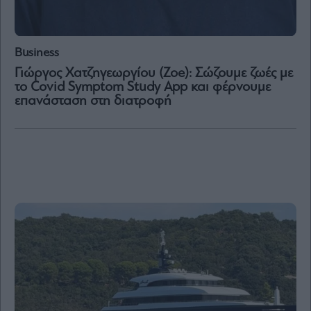
Μετοχές
Αγορές
Business
Trader's
Γιώργος Χατζηγεωργίου (Ζoe): Σώζουμε ζωές με
book
το Covid Symptom Study App και φέρνουμε
επανάσταση στη διατροφή
Buy-
Hold-
Sell
The
Value
Investor
Crypto
Χρηματιστηριακές
Ανακοινώσεις
Creative
Content
Branded