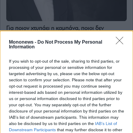
Για ποιον χτυπάει η καμπάνα, ποιοι δεν
By
submitting
κοιμούνται τα βράδια και ποια μετοχή μπορεί
your
email,
να ανέβει 100%
Mononews -
Do Not Process My Personal
you
agree
Information
to
our
Terms
and
If you wish to opt-out of the sale, sharing to third parties, or
Privacy
processing of your personal or sensitive information for
Notice.
You
targeted advertising by us, please use the below opt-out
can
opt
section to confirm your selection. Please note that after your
out
at
opt-out request is processed you may continue seeing
any
interest-based ads based on personal information utilized by
time.
This
us or personal information disclosed to third parties prior to
site
is
your opt-out. You may separately opt-out of the further
protected
by
disclosure of your personal information by third parties on the
reCAPTCHA
IAB’s list of downstream participants. This information may
and
the
also be disclosed by us to third parties on the
IAB’s List of
Google
Privacy
Downstream Participants
that may further disclose it to other
Policy