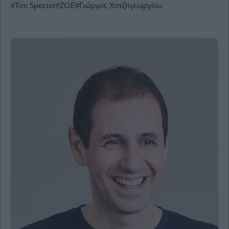
#Tim Spector
#ZOE
#Γιώργος Χατζηγεωργίου
Ενέργεια
Πολιτική
Πολιτισμός
Κοινωνία
Law
Bloomberg
Financial
Times
The
Wiseman
Room
301
My
Story