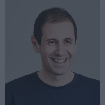
Vivants
Auto
Life
&
Style
Υγεία
Architecture
&
Design
Fashion
&
Art
Watches
Yachts
Table
For
Two