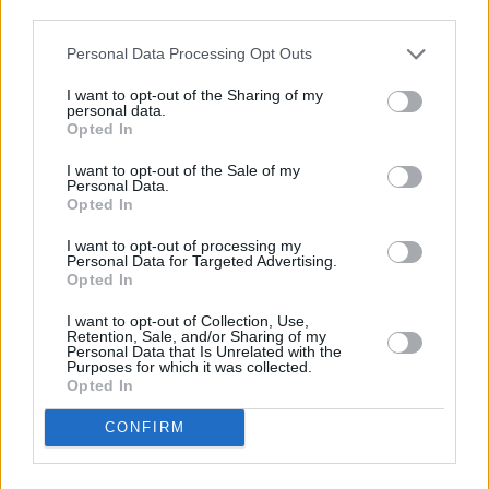
and
third parties.
Terms
of
Okeanis Eco Tankers (Γιάννης και Αριστείδης
Service
Personal Data Processing Opt Outs
Αλαφούζος): Κέρδη 318,6 εκατ. δολάρια στο
apply.
εξάμηνο – Μέρισμα β’ τριμήνου στα 5,25 δολ.
I want to opt-out of the Sharing of my
personal data.
ότητα
Opted In
ι
ίες
I want to opt-out of the Sale of my
ας
Personal Data.
οι
Opted In
ήσης
I want to opt-out of processing my
Personal Data for Targeted Advertising.
4
Opted In
news.gr
ghts
I want to opt-out of Collection, Use,
rved
Retention, Sale, and/or Sharing of my
Personal Data that Is Unrelated with the
Purposes for which it was collected.
Opted In
CONFIRM
Ο πραγματικός αντίπαλος του Κυριάκου