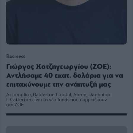
Media
Winners
&
Losers
Επι-
θετικά
Rumors
ESG
Business
Today
Γιώργος Χατζηγεωργίου (ZOE):
Mononews2030
Αντλήσαμε 40 εκατ. δολάρια για να
Άρθρα
επιταχύνουμε την ανάπτυξή μας
Συνεντεύξεις
Accomplice, Balderton Capital, Ahren, Daphni και
L Catterton είναι τα νέα funds που συμμετέχουν
στη ZOE
Les
Bons