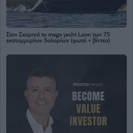
Content
Reports
&
Branded
Content
Στον Σκορπιό το mega yacht Loon των 75
Calendar
εκατομμυρίων δολαρίων (φωτό + βίντεο)
Monocle
Media
Lab
Mononews100
Εγγραφείτε
στο
Newsletter
του
mononews.gr