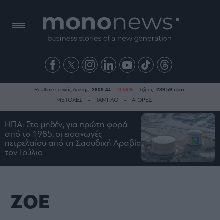
Realtime Γενικός Δείκτης:
2608.44
-0.59%
Τζίρος:
289.59 εκατ.
ΜΕΤΟΧΕΣ
ΤΑΜΠΛΟ
ΑΓΟΡΕΣ
ΗΠΑ: Στο μηδέν, για πρώτη φορά
από το 1985, οι εισαγωγές
Ειδήσεις
πετρελαίου από τη Σαουδική Αραβία
Οικονομία
τον Ιούλιο
Business
Τράπεζες
Ναυτιλία
ZOE
Real
Estate