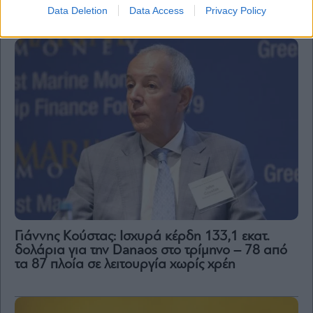
Μητσοτάκη
Data Deletion
Data Access
Privacy Policy
Γιάννης Κούστας: Ισχυρά κέρδη 133,1 εκατ.
δολάρια για την Danaos στο τρίμηνο – 78 από
τα 87 πλοία σε λειτουργία χωρίς χρέη