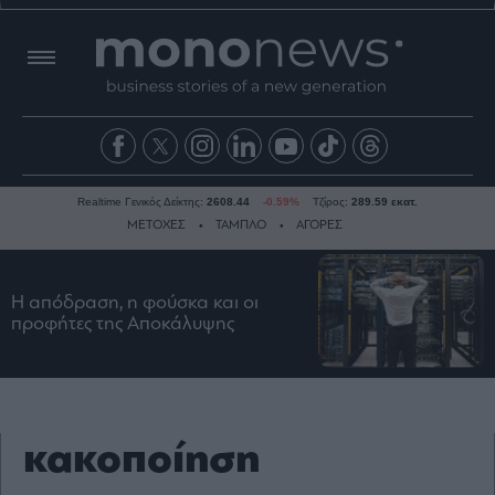
Realtime Γενικός Δείκτης:
2608.44
-0.59%
Τζίρος:
289.59 εκατ.
ΜΕΤΟΧΕΣ
ΤΑΜΠΛΟ
ΑΓΟΡΕΣ
Η απόδραση, η φούσκα και οι
Ειδήσεις
προφήτες της Αποκάλυψης
Οικονομία
Business
Τράπεζες
Ναυτιλία
κακοποίηση
Real
Estate