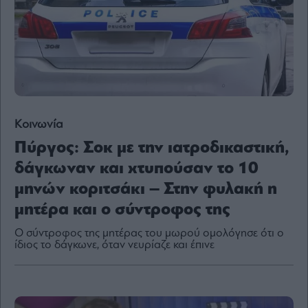
Content
Reports
&
Branded
Content
Calendar
Monocle
Media
Κοινωνία
Lab
Πύργος: Σοκ με την ιατροδικαστική,
δάγκωναν και χτυπούσαν το 10
μηνών κοριτσάκι – Στην φυλακή η
Mononews100
μητέρα και ο σύντροφος της
Ο σύντροφος της μητέρας του μωρού ομολόγησε ότι ο
ίδιος το δάγκωνε, όταν νευρίαζε και έπινε
Εγγραφείτε
στο
Newsletter
του
mononews.gr