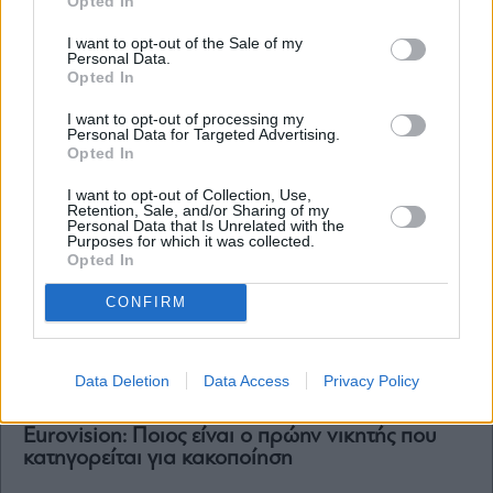
Opted In
με μώλωπες σε όλο του το σώμα – Τι
ισχυρίζονται οι γονείς
I want to opt-out of the Sale of my
Personal Data.
Opted In
I want to opt-out of processing my
Personal Data for Targeted Advertising.
Opted In
I want to opt-out of Collection, Use,
Retention, Sale, and/or Sharing of my
Personal Data that Is Unrelated with the
Purposes for which it was collected.
Opted In
CONFIRM
Data Deletion
Data Access
Privacy Policy
Life & Style
Eurovision: Ποιος είναι ο πρώην νικητής που
κατηγορείται για κακοποίηση