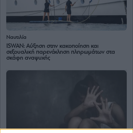
Ναυτιλία
ISWAN: Αύξηση στην κακοποίηση και
σεξουαλική παρενόχληση πληρωμάτων στα
σκάφη αναψυχής