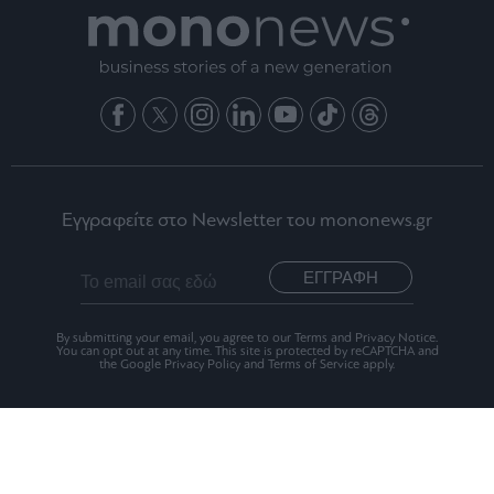
Εγγραφείτε στο Newsletter του mononews.gr
ΕΓΓΡΑΦΗ
By submitting your email, you agree to our Terms and Privacy Notice.
You can opt out at any time. This site is protected by reCAPTCHA and
the Google Privacy Policy and Terms of Service apply.
Ταυτότητα
Οι Αξίες μας
Όροι Χρήσης