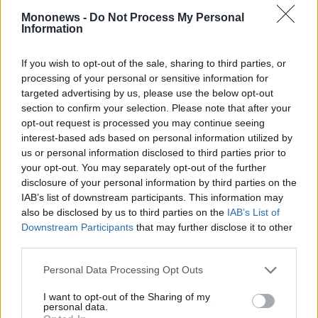
Mononews -
Do Not Process My Personal
Information
Κοινωνία
Φρίκη στη Ρόδο: Βίαζε την κόρη του από την
If you wish to opt-out of the sale, sharing to third parties, or
ηλικία των 16 ετών – Απέκτησε μαζί της και
παιδί
processing of your personal or sensitive information for
targeted advertising by us, please use the below opt-out
section to confirm your selection. Please note that after your
opt-out request is processed you may continue seeing
interest-based ads based on personal information utilized by
us or personal information disclosed to third parties prior to
your opt-out. You may separately opt-out of the further
disclosure of your personal information by third parties on the
IAB’s list of downstream participants. This information may
also be disclosed by us to third parties on the
IAB’s List of
Downstream Participants
that may further disclose it to other
third parties.
Personal Data Processing Opt Outs
Κοινωνία
I want to opt-out of the Sharing of my
personal data.
Νοσοκομείο Παίδων: Βρέφος 9 μηνών βρέθηκε