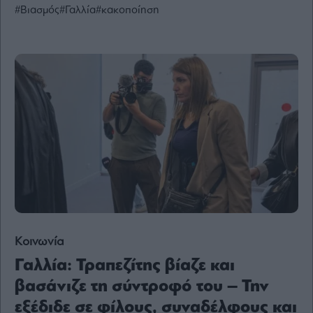
#Βιασμός
#Γαλλία
#κακοποίηση
Ενέργεια
Πολιτική
Πολιτισμός
Κοινωνία
Law
Bloomberg
Financial
Times
The
Wiseman
Κοινωνία
Room
Γαλλία: Τραπεζίτης βίαζε και
301
βασάνιζε τη σύντροφό του – Την
My
Story
εξέδιδε σε φίλους, συναδέλφους και