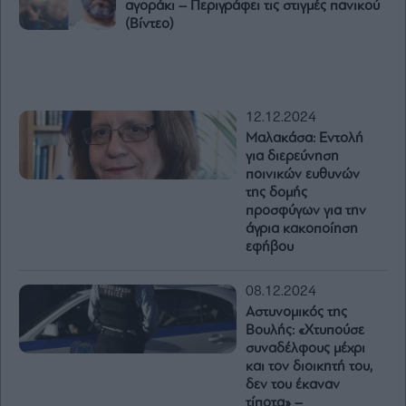
αγοράκι – Περιγράφει τις στιγμές πανικού
(Βίντεο)
12.12.2024
Μαλακάσα: Εντολή
για διερεύνηση
ποινικών ευθυνών
της δομής
προσφύγων για την
άγρια κακοποίηση
εφήβου
08.12.2024
Αστυνομικός της
Βουλής: «Χτυπούσε
συναδέλφους μέχρι
και τον διοικητή του,
δεν του έκαναν
τίποτα» –