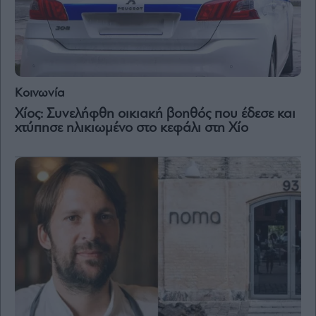
and
Terms
of
Service
apply.
ότητα
ι
Κοινωνία
ίες
ας
Χίος: Συνελήφθη οικιακή βοηθός που έδεσε και
οι
χτύπησε ηλικιωμένο στο κεφάλι στη Χίο
ήσης
4
news.gr
ghts
rved