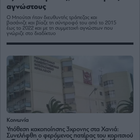
Media
αγνώστους
Winners
Ο Μπούτσι ήταν διευθυντής τράπεζας και
&
βασάνιζε και βίαζε τη σύντροφό του από το 2015
Losers
έως το 2022 και με τη συμμετοχή αγνώστων που
Επι-
γνώριζε στο διαδίκτυο
θετικά
Rumors
ESG
Today
Mononews2030
Άρθρα
Συνεντεύξεις
Κοινωνία
Υπόθεση κακοποίησης 3χρονης στα Χανιά:
Les
Συνελήφθη ο φερόμενος πατέρας του κοριτσιού
Bons