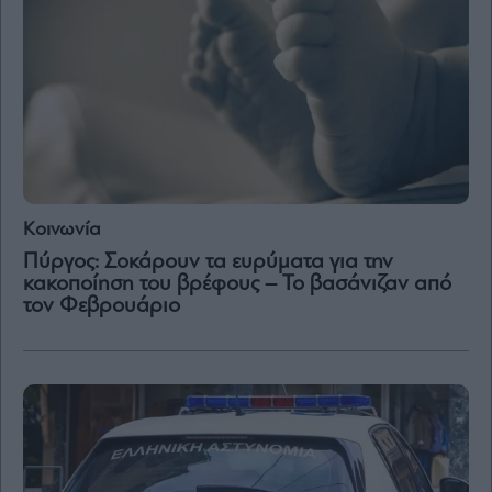
Μετοχές
Αγορές
Trader's
book
Buy-
Hold-
Sell
Κοινωνία
The
Value
Πύργος: Σοκάρουν τα ευρύματα για την
Investor
κακοποίηση του βρέφους – Το βασάνιζαν από
τον Φεβρουάριο
Crypto
Χρηματιστηριακές
Ανακοινώσεις
Creative
Content
Branded