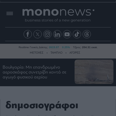
Realtime Γενικός Δείκτης:
2615.07
0.25%
Τζίρος:
204.31 εκατ.
ΜΕΤΟΧΕΣ
ΤΑΜΠΛΟ
ΑΓΟΡΕΣ
Βουλγαρία: Μη επανδρωμένο
Ειδήσεις
αεροσκάφος συνετρίβη κοντά σε
αγωγό φυσικού αερίου
Οικονομία
Business
Τράπεζες
Ναυτιλία
δημοσιογράφοι
Real
Estate