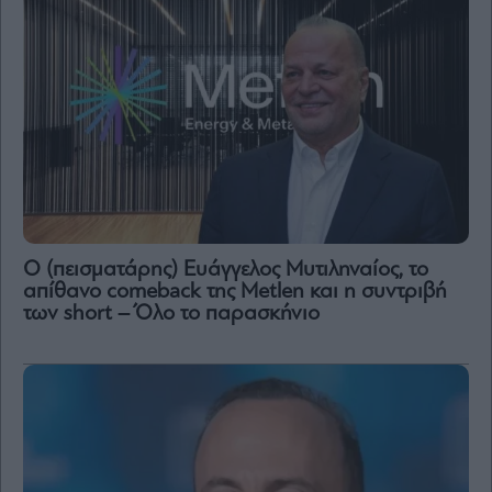
Ο (πεισματάρης) Ευάγγελος Μυτιληναίος, το
απίθανο comeback της Μetlen και η συντριβή
των short – Όλο το παρασκήνιο