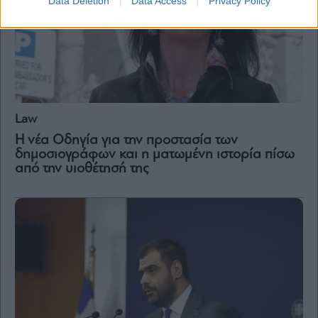
Data Deletion
Data Access
Privacy Policy
Law
Η νέα Οδηγία για την προστασία των
δημοσιογράφων και η ματωμένη ιστορία πίσω
από την υιοθέτησή της