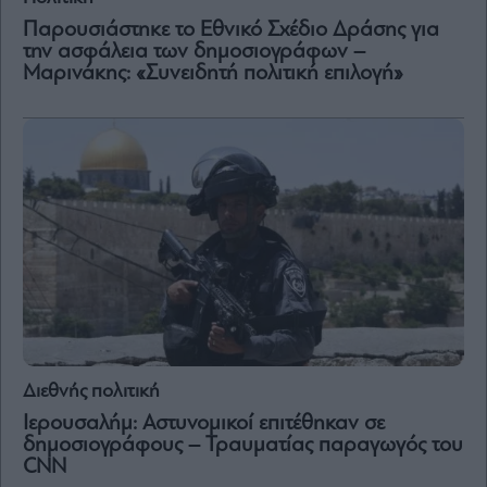
Vivants
Παρουσιάστηκε το Εθνικό Σχέδιο Δράσης για
Auto
την ασφάλεια των δημοσιογράφων –
Μαρινάκης: «Συνειδητή πολιτική επιλογή»
Life
&
Style
Υγεία
Architecture
&
Design
Fashion
&
Art
Watches
Yachts
Table
Διεθνής πολιτική
For
Ιερουσαλήμ: Αστυνομικοί επιτέθηκαν σε
Two
δημοσιογράφους – Τραυματίας παραγωγός του
CNN