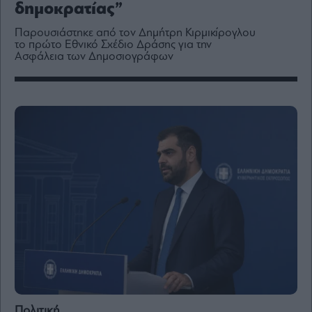
δημοκρατίας”
Media
Winners
Παρουσιάστηκε από τον Δημήτρη Κιρμικίρογλου
&
το πρώτο Εθνικό Σχέδιο Δράσης για την
Losers
Ασφάλεια των Δημοσιογράφων
Επι-
θετικά
Rumors
ESG
Today
Mononews2030
Άρθρα
Συνεντεύξεις
Les
Bons
Πολιτική