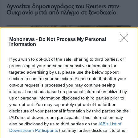
Aγνοείται δημοσιογράφος του Reuters στην
Ουκρανία μετά από πλήγμα σε ξενοδοχείο
Mononews -
Do Not Process My Personal
Information
If you wish to opt-out of the sale, sharing to third parties, or
processing of your personal or sensitive information for
targeted advertising by us, please use the below opt-out
section to confirm your selection. Please note that after your
opt-out request is processed you may continue seeing
interest-based ads based on personal information utilized by
us or personal information disclosed to third parties prior to
Διεθνής πολιτική
your opt-out. You may separately opt-out of the further
disclosure of your personal information by third parties on the
Ουκρανία: Δύο δημοσιογράφοι
IAB’s list of downstream participants. This information may
τραυματίστηκαν κι ένας αγνοείται από ρωσικό
πλήγμα σε ξενοδοχείο
also be disclosed by us to third parties on the
IAB’s List of
Downstream Participants
that may further disclose it to other
third parties.