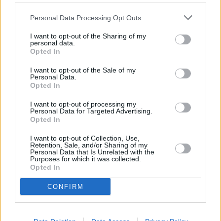
Personal Data Processing Opt Outs
I want to opt-out of the Sharing of my
personal data.
Opted In
I want to opt-out of the Sale of my
Personal Data.
Opted In
I want to opt-out of processing my
Personal Data for Targeted Advertising.
Opted In
Media
I want to opt-out of Collection, Use,
Γαλλία: Συμφωνία στην εφημερίδα Le Monde
Retention, Sale, and/or Sharing of my
για την καταβολή του 25% των πνευματικών
Personal Data that Is Unrelated with the
δικαιωμάτων στους δημοσιογράφους
Purposes for which it was collected.
Opted In
CONFIRM