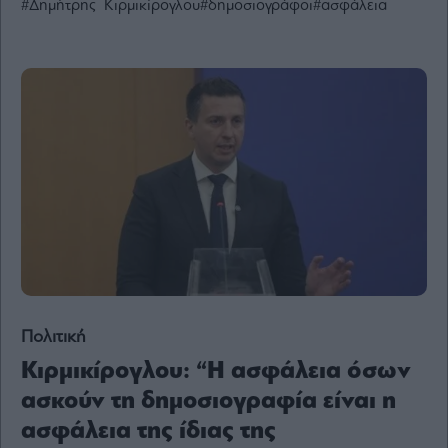
#Δημήτρης Κιρμικίρογλου
#δημοσιογράφοι
#ασφάλεια
Ενέργεια
Πολιτική
Πολιτισμός
Κοινωνία
Law
Bloomberg
Financial
Times
The
Wiseman
Πολιτική
Room
Κιρμικίρογλου: “Η ασφάλεια όσων
301
ασκούν τη δημοσιογραφία είναι η
My
ασφάλεια της ίδιας της
Story