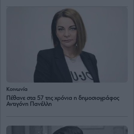
Μετοχές
Αγορές
Trader's
book
Buy-
Hold-
Sell
The
Value
Investor
Crypto
Κοινωνία
Χρηματιστηριακές
Πέθανε στα 57 της χρόνια η δημοσιογράφος
Ανακοινώσεις
Αντιγόνη Πανέλλη
Creative
Content
Branded