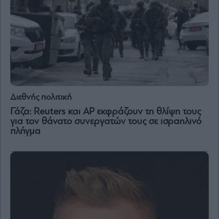
and
Terms
of
Service
apply.
ότητα
ι
ίες
ας
οι
ήσης
Διεθνής πολιτική
Γάζα: Reuters και AP εκφράζουν τη θλίψη τους
για τον θάνατο συνεργατών τους σε ισραηλινό
4
news.gr
πλήγμα
ghts
rved