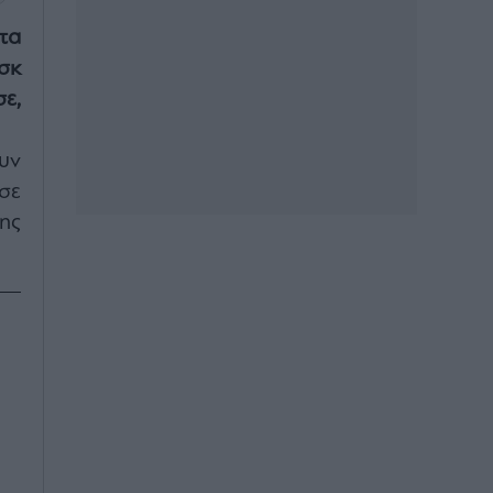
τα
σκ
ε,
υν
σε
ης