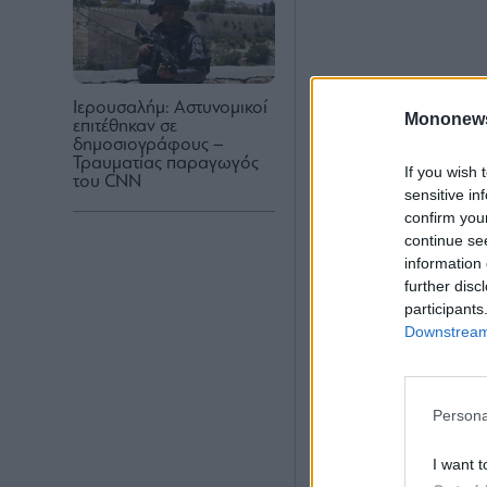
Ιερουσαλήμ: Αστυνομικοί
Mononew
επιτέθηκαν σε
δημοσιογράφους –
Τραυματίας παραγωγός
If you wish 
του CNN
sensitive in
confirm you
continue se
information 
further disc
participants
Downstream 
Persona
I want t