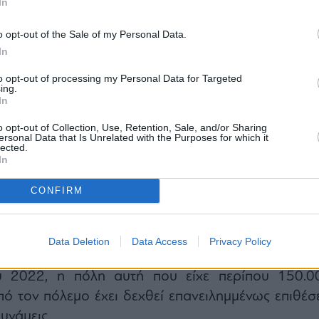
In
o opt-out of the Sale of my Personal Data.
ατα είναι δημοσιογράφοι, υπήκοοι της Ουκρανίας, τ
In
νίας”, πρόσθεσε, χωρίς να διευκρινίσει σχετικά με
καν και ποιος αγνοείται.
to opt-out of processing my Personal Data for Targeted
ing.
ν οποία υπέστη ζημιές το ξενοδοχείο και γειτονι
In
έσα στη νύχτα”, συνέχισε ο Φιλάσκιν. “Στο σημε
o opt-out of Collection, Use, Retention, Sale, and/or Sharing
ομικές δυνάμεις και διασώστες. Απομακρύνονται 
ersonal Data that Is Unrelated with the Purposes for which it
lected.
βρίσκονται σε εξέλιξη οι επιχειρήσεις διάσωσης
In
CONFIRM
, η τελευταία μεγάλη πόλη του Ντονμπάς π
ίναι υπό ουκρανικό έλεγχο, βρίσκεται σε απόστα
μέτρων δυτικά της γραμμής του μετώπου.
Data Deletion
Data Access
Privacy Policy
ολή των ρωσικών δυνάμεων στην Ουκρανία τ
 2022, η πόλη αυτή που είχε περίπου 150.0
πό τον πόλεμο έχει δεχθεί επανειλημμένως επιθέσε
υνάμεις.