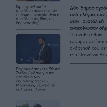
Κιρμικίρογλου: “Η
Δύο δημοσιογράφο
ασφάλεια όσων ασκούν
από πλήγμα των 
τη δημοσιογραφία είναι η
ασφάλεια της ίδιας της
στην ανατολική
δημοκρατίας”
ανακοίνωσαν σήμε
“Στοχοθετήθηκ
τραυματιστεί και
ανάρτησή του στ
του Ντονέτσκ Βαν
Παρουσιάστηκε το Εθνικό
Σχέδιο Δράσης για την
ασφάλεια των
δημοσιογράφων –
Μαρινάκης: «Συνειδητή
πολιτική επιλογή»