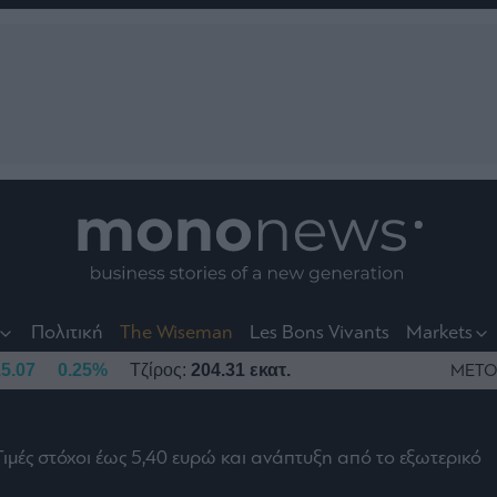
nt
t
t
Πολιτική
The Wiseman
Les Bons Vivants
Markets
5.07
0.25%
Τζίρος:
204.31 εκατ.
ΜΕΤΟ
Τιμές στόχοι έως 5,40 ευρώ και ανάπτυξη από το εξωτερικό
το