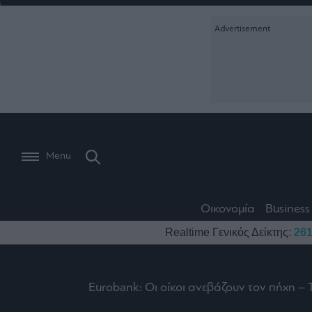
Ειδήσεις
Creative Conte
Οικονομία
The
Μετοχές
Branded Conten
Wiseman
Les
Business
Αγορές
Reports &
Bons
Room
Branded Conten
Vivants
301
Calendar
Τράπεζες
Trader's
book
Auto
My
Monocle Media
Menu
Ναυτιλία
Story
Lab
Buy-
Life
Hold-
Real
&
Media
Sell
Estate
Style
Οικονομία
Business
Winners
The
Ενέργεια
Realtime Γενικός Δείκτης:
261
Υγεία
Mononews100
&
Value
Losers
Investor
Πολιτική
Architecture
&
Επι-
Crypto
Design
Eurobank: Οι οίκοι ανεβάζουν τον πήχη – 
Πολιτισμός
θετικά
Χρηματιστηριακές
Εγγραφείτε σ