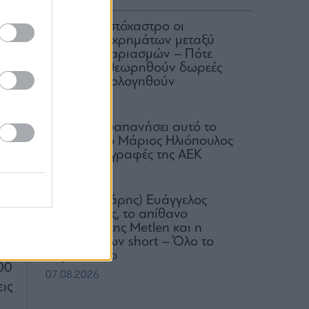
ΑΑΔΕ: Στο στόχαστρο οι
ων
μεταφορές χρημάτων μεταξύ
κοινών λογαριασμών – Πότε
 το
μπορεί να θεωρηθούν δωρεές
και να φορολογηθούν
κό
07.08.2026
ίο
Πόσα έχει δαπανήσει αυτό το
τα
καλοκαίρι ο Μάριος Ηλιόπουλος
”,
για τις μεταγραφές της ΑΕΚ
07.08.2026
ου
Ο (πεισματάρης) Ευάγγελος
ση
Μυτιληναίος, το απίθανο
comeback της Μetlen και η
συντριβή των short – Όλο το
ον
παρασκήνιο
00
07.08.2026
ις