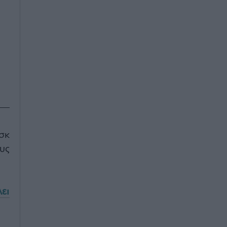
σκ
υς
ει