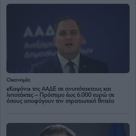
Μετοχές
Αγορές
Trader's
book
Buy-
Hold-
Sell
The
Value
Investor
Οικονομία
Crypto
«Καψόνι» της ΑΑΔΕ σε ανυπότακτους και
Χρηματιστηριακές
λιποτάκτες – Πρόστιμο έως 6.000 ευρώ σε
Ανακοινώσεις
όσους αποφύγουν την στρατιωτική θητεία
Creative
Content
Branded