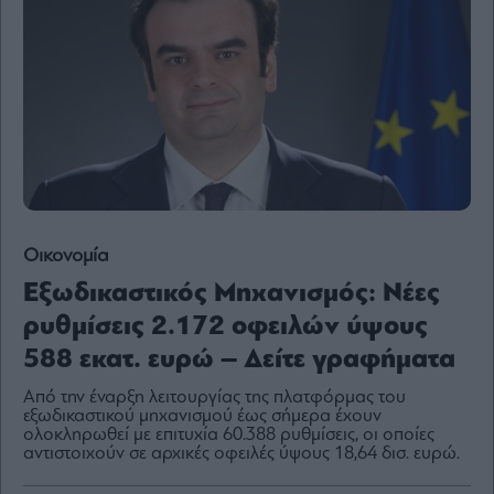
Content
Reports
&
Branded
Content
Calendar
Monocle
Media
Lab
Οικονομία
Εξωδικαστικός Μηχανισμός: Νέες
Mononews100
ρυθμίσεις 2.172 οφειλών ύψους
588 εκατ. ευρώ – Δείτε γραφήματα
Εγγραφείτε
Από την έναρξη λειτουργίας της πλατφόρμας του
στο
εξωδικαστικού μηχανισμού έως σήμερα έχουν
ολοκληρωθεί με επιτυχία 60.388 ρυθμίσεις, οι οποίες
Newsletter
αντιστοιχούν σε αρχικές οφειλές ύψους 18,64 δισ. ευρώ.
του
mononews.gr