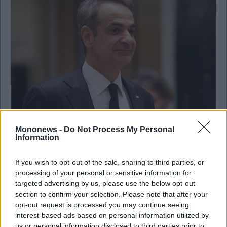
Mononews -
Do Not Process My Personal
Information
Οικονομία
Συνταγματικό «μπλόκο» σε εκτροχιασμό της
If you wish to opt-out of the sale, sharing to third parties, or
οικονομίας φέρνει η ΝΔ – «Πατά» στον
processing of your personal or sensitive information for
γερμανικό κανόνα «Schuldenbremse»
targeted advertising by us, please use the below opt-out
section to confirm your selection. Please note that after your
opt-out request is processed you may continue seeing
interest-based ads based on personal information utilized by
us or personal information disclosed to third parties prior to