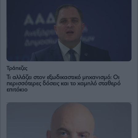
and
Terms
of
Service
apply.
ότητα
ι
ίες
ας
οι
ήσης
Τράπεζες
4
Τι αλλάζει στον εξωδικαστικό μηχανισμό: Οι
news.gr
περισσότερες δόσεις και το χαμηλό σταθερό
ghts
επιτόκιο
rved