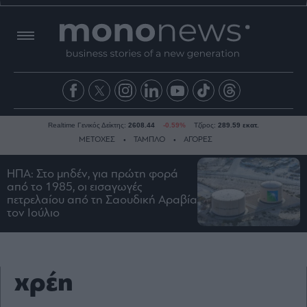
Realtime Γενικός Δείκτης:
2608.44
-0.59%
Τζίρος:
289.59 εκατ.
ΜΕΤΟΧΕΣ
ΤΑΜΠΛΟ
ΑΓΟΡΕΣ
ΗΠΑ: Στο μηδέν, για πρώτη φορά
από το 1985, οι εισαγωγές
Ειδήσεις
πετρελαίου από τη Σαουδική Αραβία
Οικονομία
τον Ιούλιο
Business
Τράπεζες
Ναυτιλία
χρέη
Real
Estate