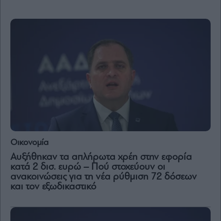
By
submitting
your
email,
you
agree
to
our
Terms
and
Privacy
Notice.
You
can
opt
out
at
Οικονομία
any
time.
Αυξήθηκαν τα απλήρωτα χρέη στην εφορία
This
site
κατά 2 δισ. ευρώ – Πού στοχεύουν οι
is
ανακοινώσεις για τη νέα ρύθμιση 72 δόσεων
protected
by
και τον εξωδικαστικό
reCAPTCHA
and
the
Google
Privacy
Policy