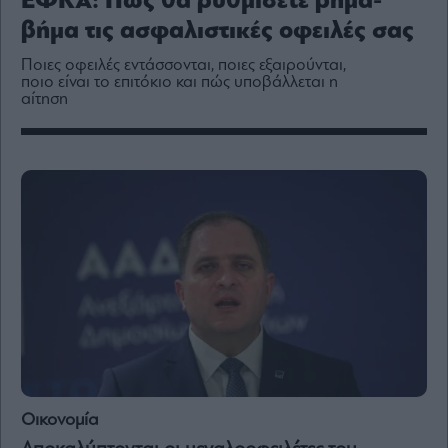
ΕΦΚΑ: Πώς θα ρυθμίσετε βήμα-
Media
βήμα τις ασφαλιστικές οφειλές σας
Winners
&
Ποιες οφειλές εντάσσονται, ποιες εξαιρούνται,
Losers
ποιο είναι το επιτόκιο και πώς υποβάλλεται η
αίτηση
Επι-
θετικά
Rumors
ESG
Today
Mononews2030
Άρθρα
Συνεντεύξεις
Οικονομία
Les
Bons