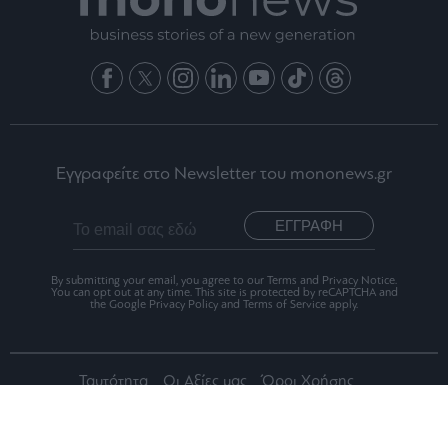
Εγγραφείτε στο Newsletter του mononews.gr
ΕΓΓΡΑΦΗ
By submitting your email, you agree to our Terms and Privacy Notice.
You can opt out at any time. This site is protected by reCAPTCHA and
the Google Privacy Policy and Terms of Service apply.
Ταυτότητα
Οι Αξίες μας
Όροι Χρήσης