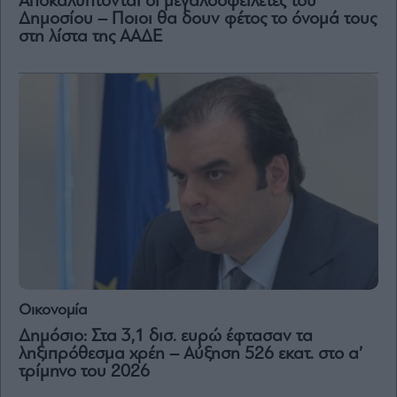
Αποκαλύπτονται οι μεγαλοοφειλέτες του
Vivants
Δημοσίου – Ποιοι θα δουν φέτος το όνομά τους
Auto
στη λίστα της ΑΑΔΕ
Life
&
Style
Υγεία
Architecture
&
Design
Fashion
&
Art
Watches
Yachts
Οικονομία
Table
For
Δημόσιο: Στα 3,1 δισ. ευρώ έφτασαν τα
Two
ληξιπρόθεσμα χρέη – Αύξηση 526 εκατ. στο α’
τρίμηνο του 2026