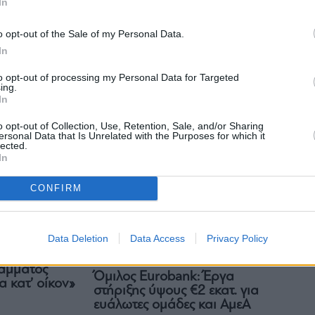
In
Παιδικοί σταθμοί: Πόσα παιδιά
θα λάβουν voucher – Τα
o opt-out of the Sale of my Personal Data.
 ισονομίας που
αποτελέσματα
In
ς η διασφάλιση
ν των Ατόμων
to opt-out of processing my Personal Data for Targeted
ing.
In
o opt-out of Collection, Use, Retention, Sale, and/or Sharing
ersonal Data that Is Unrelated with the Purposes for which it
lected.
In
CONFIRM
Data Deletion
Data Access
Privacy Policy
: Ξεκινά η β’
Τράπεζες
άμματος
Όμιλος Eurobank: Έργα
 κατ’ οίκον»
στήριξης ύψους €2 εκατ. για
ευάλωτες ομάδες και ΑμεΑ