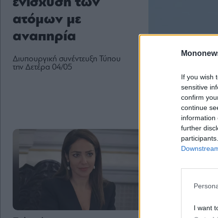
ενίσχυση των
ατόμων με
αναπηρία
Mononew
Διυπουργική συνέντευξη Τύπου
την Δετέρα 04/05
If you wish 
sensitive in
confirm you
continue se
information 
further disc
participants
Downstream 
Persona
I want t