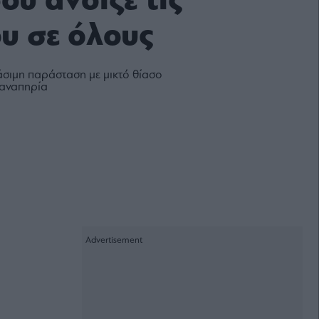
ου άνοιξε τις
ου σε όλους
σιμη παράσταση με μικτό θίασο
 αναπηρία