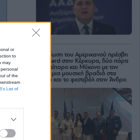
sonal or
H δεξίωση του Αμερικανού πρέσβη
ection to
on board στην Κέρκυρα, δύο πάρτι
ou may
σε Αντίπαρο και Μύκονο με τον
 personal
Ρέμο, μια μουσική βραδιά στα
out of the
Χανιά και το φεστιβάλ στην Άνδρο
 downstream
B’s List of