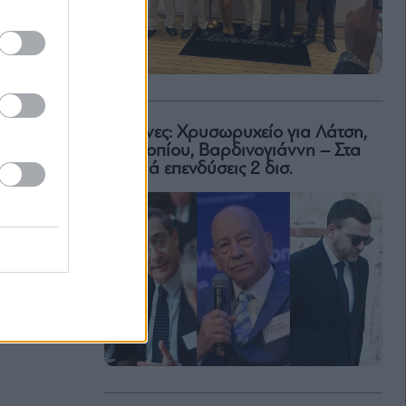
Μαρίνες: Χρυσωρυχείο για Λάτση,
Προκοπίου, Βαρδινογιάννη – Στα
σκαριά επενδύσεις 2 δισ.