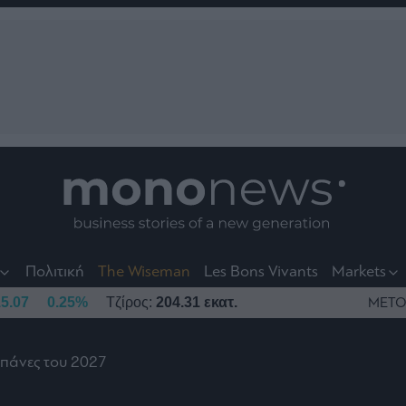
nt
t
t
Πολιτική
The Wiseman
Les Bons Vivants
Markets
5.07
0.25%
Τζίρος:
204.31 εκατ.
ΜΕΤΟ
απάνες του 2027
το