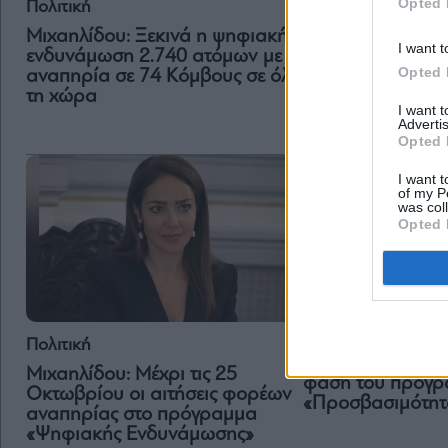
Opted 
Πολιτική
Πολιτική
Μιχαηλίδου: Ξεκινά η ψηφιακή
I want t
Δένδιας: Ζήτημα
ενδυνάμωση 2.740 ατόμων με
Opted 
αφορά όλους μα
αναπηρία σε 74 Κόμβους σε όλη
των δικαιωμάτω
τη χώρα
I want 
με Αναπηρία
Advertis
Opted 
I want t
of my P
was col
Opted 
Πολιτική
Πολιτική
Δόμνα Μιχαηλίδου
Μιχαηλίδου: Μέχρι τις 25
φάση του προγρ
Οκτωβρίου οι αιτήσεις φορέων
«Προσβασιμότητα
αναπηρίας στο πρόγραμμα
«Ψηφιακής Ενδυνάμωσης»