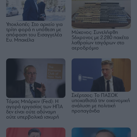
Υποκλοπές: Στο αρχείο για
τρίτη φορά η υπόθεση με
Μύκονος: Συνελήφθη
απόφαση του Εισαγγελέα
56χρονος με 2.280 πακέτα
Ευ. Μπακέλα
λαθραίων τσιγάρων στο
αεροδρόμιο
Σκέρτσος: Το ΠΑΣΟΚ
υποκαθιστά την οικονομική
Τόμας Μπάρκιν (Fed): Η
ανάλυση με πολιτική
αγορά εργασίας των ΗΠΑ
προπαγάνδα
δεν είναι ούτε αδύναμη
ούτε υπερβολικά ισχυρή