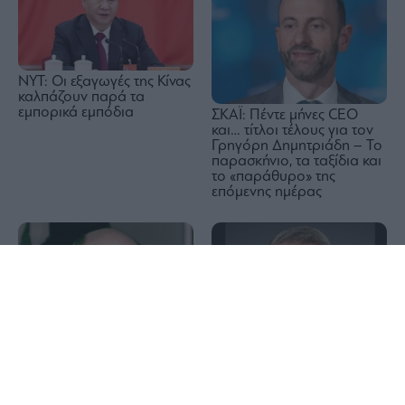
NYT: Οι εξαγωγές της Κίνας
καλπάζουν παρά τα
εμπορικά εμπόδια
ΣΚΑΪ: Πέντε μήνες CEO
και… τίτλοι τέλους για τον
Γρηγόρη Δημητριάδη – Το
παρασκήνιο, τα ταξίδια και
το «παράθυρο» της
επόμενης ημέρας
1x
AIG: Άλμα 10% στα
λειτουργικά κέρδη
τριμήνου υπό τον νέο CEO