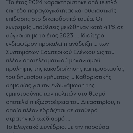
“Το έτος 2024 χαρακτηρίστηκε από υψηλό
Monocle
Media
επίπεδο παραγωγικότητας και ουσιαστικής
Lab
επίδοσης στο δικαιοδοτικό τομέα. Οι
εκκρεμείς υποθέσεις μειώθηκαν κατά 41% σε
σύγκριση με το έτος 2023 … Ιδιαίτερο
Mononews100
ενδιαφέρον προκαλεί η ανάδειξη … των
Συστημάτων Εσωτερικού Ελέγχου ως του
πλέον αποτελεσματικού μηχανισμού
Εγγραφείτε
πρόληψης της κακοδιοίκησης και προστασίας
στο
Newsletter
του δημοσίου χρήματος … Καθοριστικής
του
σημασίας για την ενδυνάμωση της
mononews.gr
εμπιστοσύνης των πολιτών στο θεσμό
αποτελεί η εξωστρέφεια του Δικαστηρίου, η
οποία πλέον εδράζεται σε σταθερό
στρατηγικό σχεδιασμό …
By
submitting
your
Το Ελεγκτικό Συνέδριο, με την παρούσα
email,
you