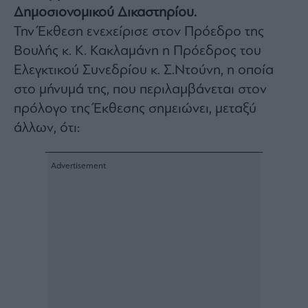
Δημοσιονομικού Δικαστηρίου.
Architecture
&
Την Έκθεση ενεχείρισε στον Πρόεδρο της
Design
Βουλής κ. Κ. Κακλαμάνη η Πρόεδρος του
Fashion
Ελεγκτικού Συνεδρίου κ. Σ.Ντούνη, η οποία
&
Art
στο μήνυμά της, που περιλαμβάνεται στον
Watches
πρόλογο της Έκθεσης σημειώνει, μεταξύ
Yachts
άλλων, ότι:
Table
For
Two
Μετοχές
Αγορές
Trader's
book