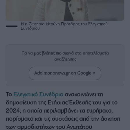
Rumors
ESG
Today
Η κ. Σωτηρία Ντούνη Πρόεδρος του Ελεγκτικού
Mononews2030
Συνεδρίου
Άρθρα
Συνεντεύξεις
Για να μας βλέπεις πιο συχνά στα αποτελέσματα
αναζήτησης
Add mononews.gr on Google
Les
Bons
Vivants
Το
Ελεγκτικό Συνέδριο
ανακοινώνει τη
Auto
δημοσίευση της Ετήσιας Έκθεσής του για το
Life
2024, η οποία περιλαμβάνει τα ευρήματα,
&
πορίσματα και τις συστάσεις από την άσκηση
Style
των αρμοδιοτήτων του Ανωτάτου
Υγεία