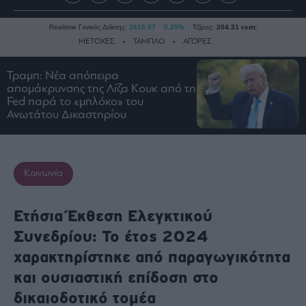
Realtime Γενικός Δείκτης:
2615.07
0.25%
Τζίρος:
204.31 εκατ.
ΜΕΤΟΧΕΣ
ΤΑΜΠΛΟ
ΑΓΟΡΕΣ
Τραμπ: Νέα απόπειρα
απομάκρυνσης της Λίζα Κουκ από τη
Ειδήσεις
Fed παρά το «μπλόκο» του
Οικονομία
Ανωτάτου Δικαστηρίου
Business
Τράπεζες
Ναυτιλία
Κοινωνία
Real
Estate
Ετήσια Έκθεση Ελεγκτικού
Ενέργεια
Συνεδρίου: Το έτος 2024
Πολιτική
χαρακτηρίστηκε από παραγωγικότητα
Πολιτισμός
και ουσιαστική επίδοση στο
Κοινωνία
δικαιοδοτικό τομέα
Law