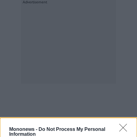
ας
οι
ήσης
4
news.gr
ghts
rved
Mononews -
Do Not Process My Personal
Information