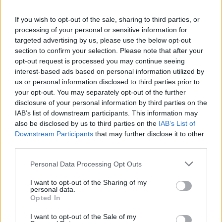
If you wish to opt-out of the sale, sharing to third parties, or
processing of your personal or sensitive information for
targeted advertising by us, please use the below opt-out
section to confirm your selection. Please note that after your
opt-out request is processed you may continue seeing
interest-based ads based on personal information utilized by
us or personal information disclosed to third parties prior to
your opt-out. You may separately opt-out of the further
disclosure of your personal information by third parties on the
Περιστέρι: Αυτοκίνητο παρέσυρε μητέρα και
IAB’s list of downstream participants. This information may
παιδί, με το παιδί να εγκλωβίζεται κάτω απ’ το
also be disclosed by us to third parties on the
IAB’s List of
Downstream Participants
that may further disclose it to other
αυτοκίνητο
third parties.
Ξεκινούν «Τα Ντοκουμέντα του Πειραιά» την
Personal Data Processing Opt Outs
Παρασκευή 24 Οκτωβρίου 2025
Αρχή για το ξέπλυμα μαύρου χρήματος:
I want to opt-out of the Sharing of my
personal data.
Εντόπισε «μαύρη τρύπα» άνω των 2 εκατ.
Opted In
ευρώ και μια Jaguar στα οικονομικά του
I want to opt-out of the Sale of my
«Φραπέ»