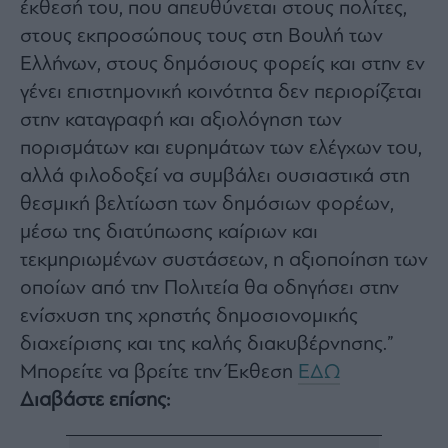
έκθεσή του, που απευθύνεται στους πολίτες,
agree
to
στους εκπροσώπους τους στη Βουλή των
our
Terms
and
Ελλήνων, στους δημόσιους φορείς και στην εν
Privacy
Notice.
γένει επιστημονική κοινότητα δεν περιορίζεται
You
can
στην καταγραφή και αξιολόγηση των
opt
out
at
πορισμάτων και ευρημάτων των ελέγχων του,
any
time.
αλλά φιλοδοξεί να συμβάλει ουσιαστικά στη
This
site
θεσμική βελτίωση των δημόσιων φορέων,
is
protected
by
μέσω της διατύπωσης καίριων και
reCAPTCHA
and
τεκμηριωμένων συστάσεων, η αξιοποίηση των
the
Google
οποίων από την Πολιτεία θα οδηγήσει στην
Privacy
Policy
and
ενίσχυση της χρηστής δημοσιονομικής
Terms
of
διαχείρισης και της καλής διακυβέρνησης.”
Service
apply.
Μπορείτε να βρείτε την Έκθεση
ΕΔΩ
Διαβάστε επίσης:
ότητα
ι
ίες