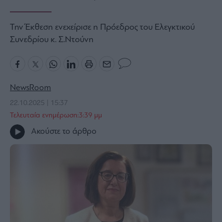
Bloomberg
Την Έκθεση ενεχείρισε η Πρόεδρος του Ελεγκτικού
Financial
Times
Συνεδρίου κ. Σ.Ντούνη
The
NewsRoom
Wiseman
22.10.2025 | 15:37
Room
Τελευταία ενημέρωση:3:39 μμ
301
Ακούστε το άρθρο
My
Story
Media
Winners
&
Losers
Επι-
θετικά