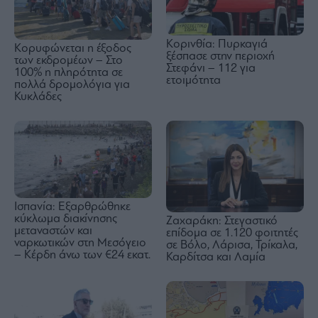
Κορινθία: Πυρκαγιά
Κορυφώνεται η έξοδος
ξέσπασε στην περιοχή
των εκδρομέων – Στο
Στεφάνι – 112 για
100% η πληρότητα σε
ετοιμότητα
πολλά δρομολόγια για
Κυκλάδες
Ισπανία: Εξαρθρώθηκε
κύκλωμα διακίνησης
Ζαχαράκη: Στεγαστικό
μεταναστών και
επίδομα σε 1.120 φοιτητές
ναρκωτικών στη Μεσόγειο
σε Βόλο, Λάρισα, Τρίκαλα,
– Κέρδη άνω των €24 εκατ.
Καρδίτσα και Λαμία