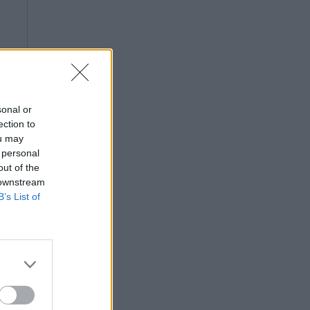
sonal or
ection to
ou may
 personal
out of the
 downstream
B’s List of