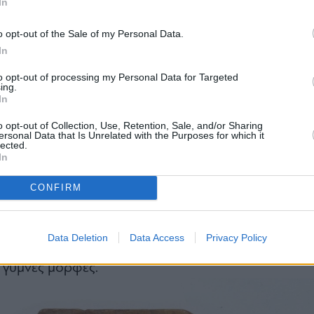
In
o opt-out of the Sale of my Personal Data.
In
τικείμενα του Εθνικού Αρχαιολογικού Μουσείου α
to opt-out of processing my Personal Data for Targeted
ing.
αυμάσιων έργων, που βρίσκονται στις αποθήκες τ
In
αναδεικνύονται με ξεχωριστό τρόπο μέσα από 
o opt-out of Collection, Use, Retention, Sale, and/or Sharing
Μουσείο». Αυτή τη φορά είναι «Οι τελευταί
ersonal Data that Is Unrelated with the Purposes for which it
lected.
ιρετικές παραστάσεις γυναικών θεοτήτων που έχο
In
τημένες μέσα σε μια ειδική προθήκη στην «Αίθου
μουσείου.
CONFIRM
ακό σύνολο που περιλαμβάνει συγκεκριμένα, δ
α και δύο σπαράγματα κοπτικών υφασμάτων από τ
Data Deletion
Data Access
Privacy Policy
ατης αρχαιότητας, που απεικονίζουν Αφροδίτε
 γυμνές μορφές.