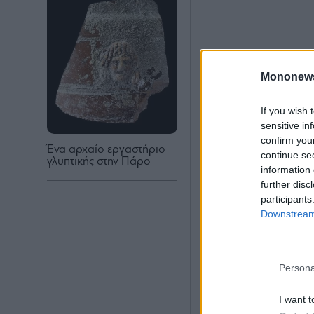
Mononew
If you wish 
sensitive in
confirm you
Ένα αρχαίο εργαστήριο
continue se
γλυπτικής στην Πάρο
information 
further disc
participants
Downstream 
Persona
I want t