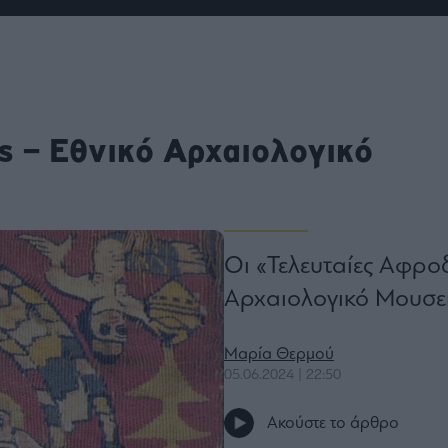
ου
r
ail,
ς – Εθνικό Αρχαιολογικό
s and
n opt
te is
CHA
acy
rvice
Οι «Τελευταίες Αφρο
Αρχαιολογικό Μουσε
Μαρία Θερμού
05.06.2024 | 22:50
Ακούστε το άρθρο