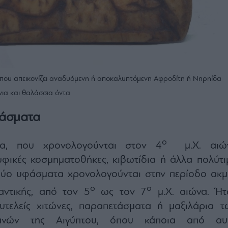
, που απεικονίζει αναδυόμενη ή αποκαλυπτόμενη Αφροδίτη ή Νηρηίδα
νια και θαλάσσια όντα
φάσματα
ο
ια, που χρονολογούνται στον 4
μ.Χ. αιώ
φικές κοσμηματοθήκες, κιβωτίδια ή άλλα πολύτι
ύο υφάσματα χρονολογούνται στην περίοδο ακμ
ο
ο
αντικής, από τον 5
ως τον 7
μ.Χ. αιώνα. Ήτ
τελείς χιτώνες, παραπετάσματα ή μαξιλάρια τ
ανών της Αιγύπτου, όπου κάποια από αυ