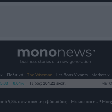
nt
t
t
Πολιτική
The Wiseman
Les Bons Vivants
Markets
5.03
0.64%
Τζίρος:
104.21 εκατ.
ΜΕΤΟ
rt από 9,8% στην αρχή της εβδομάδας – Μείωσε και η JP Mor
το