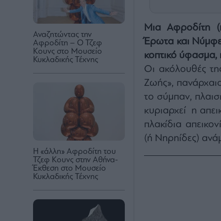
Μια Αφροδίτη (ή
Αναζητώντας την
Έρωτα και Νύμφε
Αφροδίτη – Ο Τζεφ
Κουνς στο Μουσείο
κοπτικό ύφασμα, 
Κυκλαδικής Τέχνης
Οι ακόλουθές τη
Ζωής», πανάρχαι
το σύμπαν, πλαισ
κυριαρχεί η απει
πλακίδια απεικο
(ή Νηρηίδες) ανά
Η «άλλη» Αφροδίτη του
Τζεφ Κουνς στην Αθήνα-
Έκθεση στο Μουσείο
Κυκλαδικής Τέχνης