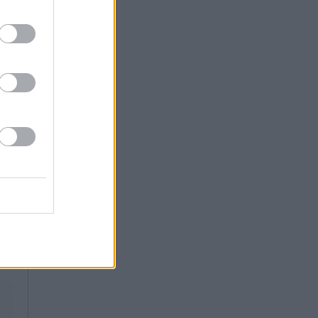
πό
ου
τη
ες
υν
σα
ύο
ην
ς,