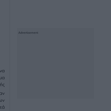
να
μα
ής
αν
ων
τά