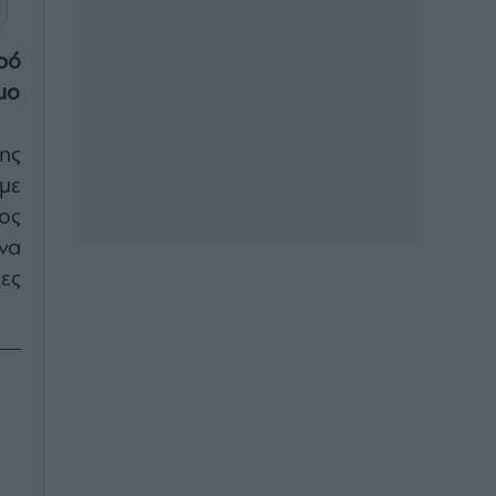
ρό
μο
ης
με
ος
να
ες