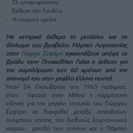
Οι υποψηφιότητες
Architecture
Έκθεση στο Λονδίνο
&
Design
Η ιστορική ομιλία
Fashion
&
Με κεντρικό έκθεμα το μετάλλιο και το
Art
δίπλωμα του βραβείου Νόμπελ Λογοτεχνίας
Watches
στον
Γιώργο Σεφέρη
εγκαινιάζεται απόψε το
Yachts
βράδυ στην Πινακοθήκη Γκίκα η έκθεση για
Table
For
την συμπλήρωση των 60 χρόνων από την
Two
απονομή του στον μεγάλο έλληνα ποιητή.
Ήταν 24 Οκτωβρίου του 1963 πράγματι,
όταν έφτασε στην Αθήνα η χαρμόσυνη
είδηση για την μεγάλη επιτυχία του Γιώργου
Μετοχές
Σεφέρη να διακριθεί μεταξύ σπουδαίων
Αγορές
ονομάτων επίσης, του διεθνούς λογοτεχνικού
Trader's
book
χώρου- μεταξύ των οποίων και ο Πάμπλο