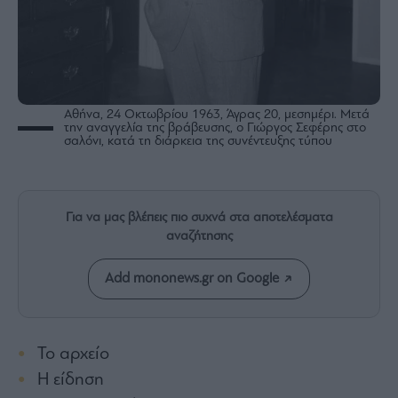
Rumors
ESG
Today
Mononews2030
Άρθρα
Αθήνα, 24 Οκτωβρίου 1963, Άγρας 20, μεσημέρι. Μετά
την αναγγελία της βράβευσης, ο Γιώργος Σεφέρης στο
Συνεντεύξεις
σαλόνι, κατά τη διάρκεια της συνέντευξης τύπου
Για να μας βλέπεις πιο συχνά στα αποτελέσματα
αναζήτησης
Les
Bons
Add mononews.gr on Google
Vivants
Auto
Life
&
Το αρχείο
Style
Η είδηση
Υγεία