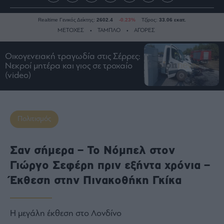
Realtime Γενικός Δείκτης:
2602.4
-0.23%
Τζίρος:
33.06 εκατ.
ΜΕΤΟΧΕΣ
ΤΑΜΠΛΟ
ΑΓΟΡΕΣ
Οικογενειακή τραγωδία στις Σέρρες:
Νεκροί μητέρα και γιος σε τροχαίο
Ειδήσεις
(video)
Οικονομία
Business
Τράπεζες
Πολιτισμός
Ναυτιλία
Real
Σαν σήμερα – Το Νόμπελ στον
Estate
Γιώργο Σεφέρη πριν εξήντα χρόνια –
Ενέργεια
Έκθεση στην Πινακοθήκη Γκίκα
Πολιτική
Πολιτισμός
Κοινωνία
Η μεγάλη έκθεση στο Λονδίνο
Law