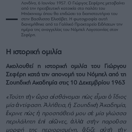
Λονδίνο, 6 Ιουνίου 1957. Ο Γιώργος Σεφέρης μεταβαίνει
από την πρεσβευτική κατοικία στο παλάτι του
Μπάκινχαμ όπου θα επιδώσει τα διαπιστευτήρια του
στην Βασίλισσα Ελισάβετ. Η φωτογραφία αυτή
διανεμήθηκε από το Γαλλικό Πρακτορείο Ειδήσεων την
ημέρα της αναγγελίας του Νόμπελ Λογοτεχνίας στον
Σεφέρη.
Η ιστορική ομιλία
Ακολουθεί η ιστορική ομιλία του Γιώργου
Σεφέρη κατά την απονομή του Νόμπελ από τη
Σουηδική Ακαδημία στις 10 Δεκεμβρίου 1963
«Τούτη τὴν ὥρα αἰσθάνομαι πὼς εἶμαι ὁ ἴδιος
μία ἀντίφαση. Ἀλήθεια, ἡ Σουηδικὴ Ἀκαδημία,
ἔκρινε πὼς ἡ προσπάθειά μου σὲ μία γλώσσα
περιλάλητη ἐπὶ αἰῶνες, ἀλλὰ στὴν παροῦσα
μορφή της περιορισμένη, ἄξιζε αὐτὴ τὴν