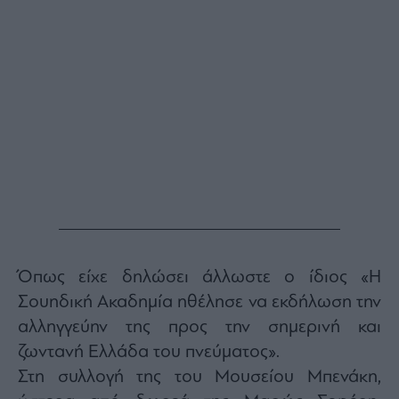
Monocle
Media
Lab
Mononews100
Εγγραφείτε
στο
Newsletter
του
mononews.gr
Όπως είχε δηλώσει άλλωστε ο ίδιος «Η
Σουηδική Ακαδημία ηθέλησε να εκδήλωση την
αλληγγεύην της προς την σημερινή και
ζωντανή Ελλάδα του πνεύματος».
By
submitting
Στη συλλογή της του Μουσείου Μπενάκη,
your
email,
you