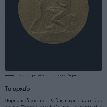
ας
οι
ήσης
4
news.gr
ghts
rved
Το χρυσό μετάλλιο του Βραβείου Νόμπελ
Το αρχείο
Παρουσιάζεται έτσι, πλήθος τεκμηρίων από το