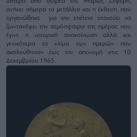
ύστερα από δωρεά της Μαρώς Σεφέρη,
agree
to
ανήκει σήμερα το μετάλλιο και η έκθεση, που
our
Terms
οργανώθηκε για την επέτειο στοχεύει να
and
Privacy
Notice.
ζωντανέψει την ατμόσφαιρα της ημέρας που
You
can
έγινε η ιστορική ανακοίνωση αλλά και
opt
out
γενικότερα το κλίμα των ημερών που
at
any
time.
ακολούθησαν έως την απονομή στις 10
This
site
Δεκεμβρίου 1963.
is
protected
by
reCAPTCHA
and
the
Google
Privacy
Policy
and
Terms
of
Service
apply.
ότητα
ι
ίες