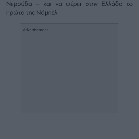
Buy-
Νερούδα – και να φέρει στην Ελλάδα το
Hold-
πρώτο της Νόμπελ.
Sell
The
Value
Investor
Crypto
Χρηματιστηριακές
Ανακοινώσεις
Creative
Content
Branded
Content
Reports
&
Branded
Content
Calendar