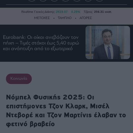
Realtime Γενικός Δείκτης:
2615.07
0.25%
Τζίρος:
204.31 εκατ.
ΜΕΤΟΧΕΣ
ΤΑΜΠΛΟ
ΑΓΟΡΕΣ
Eurobank: Οι οίκοι ανεβάζουν τον
Ειδήσεις
πήχη – Τιμές στόχοι έως 5,40 ευρώ
και ανάπτυξη από το εξωτερικό
Οικονομία
Business
Τράπεζες
Ναυτιλία
Κοινωνία
Real
Estate
Νόμπελ Φυσικής 2025: Οι
Ενέργεια
επιστήμονες Τζον Κλαρκ, Μισέλ
Πολιτική
Ντεβορέ και Τζον Μαρτίνις έλαβαν το
Πολιτισμός
φετινό βραβείο
Κοινωνία
Law