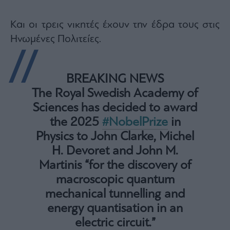
Monocle
Media
Lab
Και οι τρεις νικητές έχουν την έδρα τους στις
Ηνωμένες Πολιτείες.
Mononews100
BREAKING NEWS
The Royal Swedish Academy of
Sciences has decided to award
Εγγραφείτε
στο
the 2025
#NobelPrize
in
Newsletter
Physics to John Clarke, Michel
του
H. Devoret and John M.
mononews.gr
Martinis “for the discovery of
macroscopic quantum
mechanical tunnelling and
By
energy quantisation in an
submitting
your
electric circuit.”
email,
you