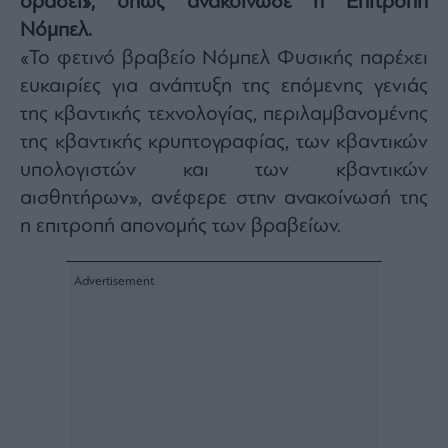
δράσει», όπως ανακοίνωσε η Επιτροπή
Architecture
Νόμπελ.
&
«Το φετινό βραβείο Νόμπελ Φυσικής παρέχει
Design
ευκαιρίες για ανάπτυξη της επόμενης γενιάς
Fashion
&
της κβαντικής τεχνολογίας, περιλαμβανομένης
Art
της κβαντικής κρυπτογραφίας, των κβαντικών
Watches
υπολογιστών και των κβαντικών
Yachts
αισθητήρων», ανέφερε στην ανακοίνωσή της
Table
η επιτροπή απονομής των βραβείων.
For
Two
Μετοχές
Αγορές
Trader's
book