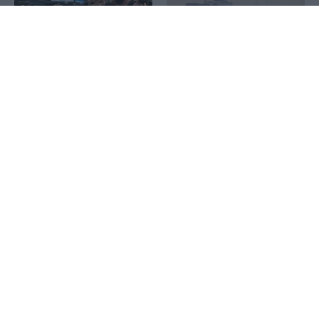
1x
Wall Street: Η αδύναμη
Reuters: Σύντομα μια
αγορά εργασίας έστειλε σε
συμφωνία του Ομάν και
νέο ρεκόρ τον S&P 500 –
του Ιράν για τα Στενά του
Άλμα 15,8% για την SpaceX
Ορμούζ, λέει Αμερικανός
αξιωματούχος
Τραμπ: Έφεση κατά της
απόφασης του Ανωτάτου
Αμπάς Αραγτσί: Οι
Δικαστηρίου να
μουσουλμανικές χώρες να
απαγορεύσει την
βασιστούν στις δυνάμεις
κατασκευή αίθουσας
τους απέναντι στους
χορού στον Λευκό Οίκο
«εχθρικούς ξένους»