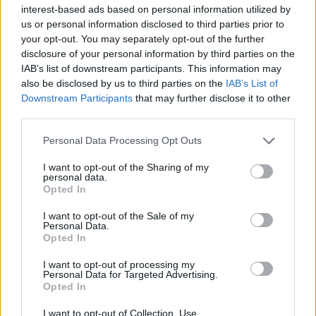
interest-based ads based on personal information utilized by
Ο γεννημένος στη Βρετανία Κλαρκ είναι
us or personal information disclosed to third parties prior to
καθηγητής στο Πανεπιστήμιο της Καλιφόρνια
your opt-out. You may separately opt-out of the further
στο Μπέρκλεϊ, στις ΗΠΑ.
disclosure of your personal information by third parties on the
IAB’s list of downstream participants. This information may
Ο Μισέλ Ντεβορέ, που έχει γεννηθεί στη
also be disclosed by us to third parties on the
IAB’s List of
Γαλλία, είναι καθηγητής στο Πανεπιστήμιο Γέιλ
Downstream Participants
that may further disclose it to other
και στο Πανεπιστήμιο της Καλιφόρνια στη
third parties.
Σάντα Μπάρμπαρα, επίσης στις ΗΠΑ, όπου
Personal Data Processing Opt Outs
είναι επίσης καθηγητής ο Μαρτίνις.
I want to opt-out of the Sharing of my
Το Νόμπελ Φυσικής απονέμεται από τη
personal data.
Βασιλική Σουηδική Ακαδημία Επιστημών και
Opted In
συνοδεύεται από χρηματικό έπαθλο 11
I want to opt-out of the Sale of my
Personal Data.
εκατομμυρίων σουηδικών κορωνών (1,2
Opted In
εκατομμύριο δολάρια ΗΠΑ).
I want to opt-out of processing my
Personal Data for Targeted Advertising.
Opted In
I want to opt-out of Collection, Use,