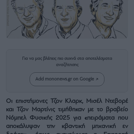
Rumors
ESG
Today
Mononews2030
Άρθρα
Συνεντεύξεις
Για να μας βλέπεις πιο συχνά στα αποτελέσματα
αναζήτησης
Add mononews.gr on Google
Les
Bons
Vivants
Οι επιστήμονες Τζον Κλαρκ, Μισέλ Ντεβορέ
Auto
και Τζον Μαρτίνις τιμήθηκαν με το βραβείο
Life
&
Νόμπελ Φυσικής 2025 για «πειράματα που
Style
αποκάλυψαν την κβαντική μηχανική εν
Υγεία