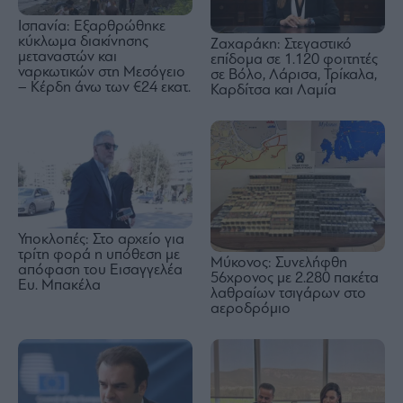
Ισπανία: Εξαρθρώθηκε
κύκλωμα διακίνησης
Ζαχαράκη: Στεγαστικό
μεταναστών και
επίδομα σε 1.120 φοιτητές
ναρκωτικών στη Μεσόγειο
σε Βόλο, Λάρισα, Τρίκαλα,
– Κέρδη άνω των €24 εκατ.
Καρδίτσα και Λαμία
Υποκλοπές: Στο αρχείο για
τρίτη φορά η υπόθεση με
Μύκονος: Συνελήφθη
απόφαση του Εισαγγελέα
56χρονος με 2.280 πακέτα
Ευ. Μπακέλα
λαθραίων τσιγάρων στο
αεροδρόμιο