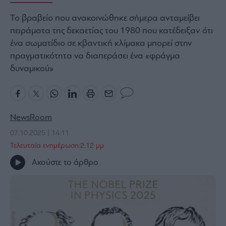
Bloomberg
Το βραβείο που ανακοινώθηκε σήμερα ανταμείβει
Financial
πειράματα της δεκαετίας του 1980 που κατέδειξαν ότι
Times
ένα σωματίδιο σε κβαντική κλίμακα μπορεί στην
πραγματικότητα να διαπεράσει ένα «φράγμα
δυναμικού»
The
Wiseman
Room
NewsRoom
301
07.10.2025 | 14:11
My
Story
Τελευταία ενημέρωση:2:12 μμ
Media
Ακούστε το άρθρο
Winners
&
Losers
Επι-
θετικά