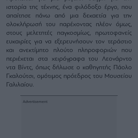
Buy-
ιστορία της τέχνης, ένα φιλόδοξο έργο, που
Hold-
Sell
απαίτησε πάνω από μια δεκαετία για την
The
ολοκλήρωσή του παρέχοντας πλέον όμως,
Value
στους μελετητές παγκοσμίως, πρωτοφανείς
Investor
ευκαιρίες για να εξερευνήσουν τον τεράστιο
Crypto
και ανεκτίμητο πλούτο πληροφοριών που
Χρηματιστηριακές
Ανακοινώσεις
περιέχεται στα χειρόγραφα του Λεονάρντο
ντα Βίντς, όπως δήλωσε ο καθηγητής Πάολο
Γκαλούτσι, ομότιμος πρόεδρος του Μουσείου
Creative
Content
Γαλιλαίου.
Branded
Content
Reports
&
Branded
Content
Calendar