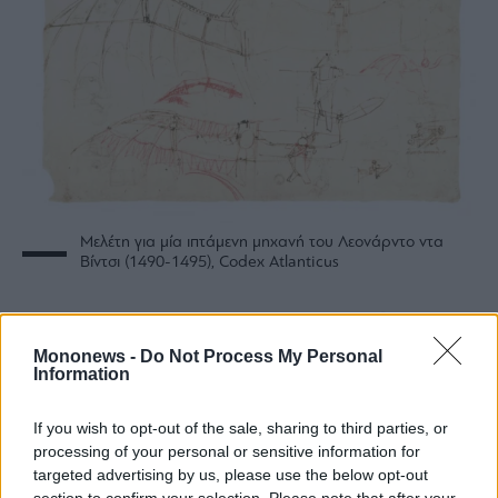
Μελέτη για μία ιπτάμενη μηχανή του Λεονάρντο ντα
Βίντσι (1490-1495), Codex Atlanticus
Η αποκατάσταση και η αποκάλυψη
Mononews -
Do Not Process My Personal
Information
Η Leonardotheka του Μουσείου Γαλιλαίου,
που έχει καταστήσει τμήματα του Codex
If you wish to opt-out of the sale, sharing to third parties, or
Atlanticus ψηφιακά προσβάσιμα από το 2023,
processing of your personal or sensitive information for
έχει ανακατασκευάσει 50 νέες σελίδες
targeted advertising by us, please use the below opt-out