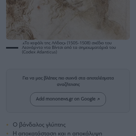
Rumors
ESG
Today
Mononews2030
Άρθρα
.«Το κεφάλι της Λήδας» (1505-1508) σχέδιο του
Συνεντεύξεις
Λεονάρντο ντα Βίντσι από τα σημειωματάριά του
(Codex Atlanticus)
Για να μας βλέπεις πιο συχνά στα αποτελέσματα
Les
αναζήτησης
Bons
Vivants
Add mononews.gr on Google
Auto
Life
&
Ο βάνδαλος γλύπτης
Style
Η αποκατάσταση και η αποκάλυψη
Υγεία