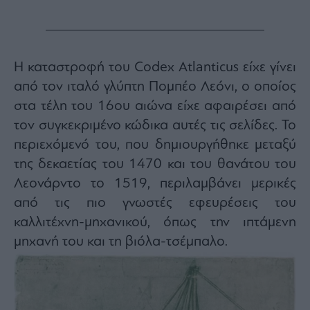
agree
to
our
Terms
and
Privacy
Notice.
Η καταστροφή του Codex Atlanticus είχε γίνει
You
can
opt
από τον ιταλό γλύπτη Πομπέο Λεόνι, ο οποίος
out
at
στα τέλη του 16ου αιώνα είχε αφαιρέσει από
any
time.
τον συγκεκριμένο κώδικα αυτές τις σελίδες. Το
This
site
is
περιεχόμενό του, που δημιουργήθηκε μεταξύ
protected
by
της δεκαετίας του 1470 και του θανάτου του
reCAPTCHA
and
Λεονάρντο το 1519, περιλαμβάνει μερικές
the
Google
Privacy
από τις πιο γνωστές εφευρέσεις του
Policy
and
καλλιτέχνη-μηχανικού, όπως την ιπτάμενη
Terms
of
μηχανή του και τη βιόλα-τσέμπαλο.
Service
apply.
ότητα
ι
ίες