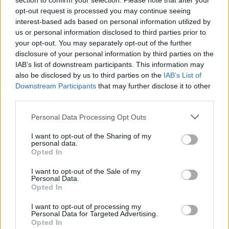
section to confirm your selection. Please note that after your
αντιστοιχίζοντας διαστάσεις, μεθόδους
opt-out request is processed you may continue seeing
προετοιμασίας, υλικά και υδατογραφήματα.
interest-based ads based on personal information utilized by
Μεταξύ των πιο εντυπωσιακών επανενώσεων
us or personal information disclosed to third parties prior to
your opt-out. You may separately opt-out of the further
έτσι, είναι το σχέδιο ενός αλόγου που
disclosure of your personal information by third parties on the
«επέστρεψε» στις συνοδευτικές σημειώσεις
IAB’s list of downstream participants. This information may
του Λεονάρντο ντα Βίντσι για το ιππικό
also be disclosed by us to third parties on the
IAB’s List of
Downstream Participants
that may further disclose it to other
μνημείο Ρεγκισόλε της Παβίας. Ένα σχέδιο,
third parties.
που πιστεύεται ότι αποτύπωσε τη στιγμή, που
ο δημιουργός του κατέληξε στην τελική εκδοχή
Personal Data Processing Opt Outs
για το μνημείο του Φραντσέσκο Σφόρτσα,
I want to opt-out of the Sharing of my
personal data.
που όμως δεν ολοκληρώθηκε ποτέ.
Opted In
Ένα άλλο σχέδιο απεικονίζει μια ξύλινη
I want to opt-out of the Sale of my
μηχανή σε σχήμα πυραμίδας, που θωρείται
Personal Data.
Opted In
ότι σχεδιάστηκε για την εκσκαφή ενός
καναλιού (περίπου 1503), ένα ακόμη
I want to opt-out of processing my
Personal Data for Targeted Advertising.
περιγράφεται ως «Το κεφάλι της Λήδας»
Opted In