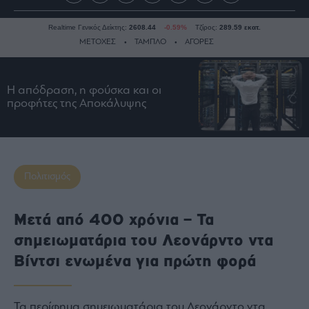
Realtime Γενικός Δείκτης:
2608.44
-0.59%
Τζίρος:
289.59 εκατ.
ΜΕΤΟΧΕΣ
ΤΑΜΠΛΟ
ΑΓΟΡΕΣ
Η απόδραση, η φούσκα και οι
Ειδήσεις
προφήτες της Αποκάλυψης
Οικονομία
Business
Τράπεζες
Ναυτιλία
Πολιτισμός
Real
Estate
Μετά από 400 χρόνια – Τα
Ενέργεια
σημειωματάρια του Λεονάρντο ντα
Πολιτική
Βίντσι ενωμένα για πρώτη φορά
Πολιτισμός
Κοινωνία
Τα περίφημα σημειωματάρια του Λεονάρντο ντα
Law