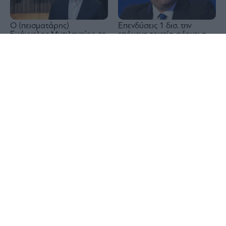
Ο (πεισματάρης)
Επενδύσεις 1 δισ. την
Ευάγγελος Μυτιληναίος, το
επόμενη τριετία φέρνει η
απίθανο comeback της
διεύρυνση της ρήτρας
1x
Μetlen και η συντριβή των
διαφυγής – Η λίστα με τα
short – Όλο το
ενεργειακά έργα που
παρασκήνιο
ενεργοποιούνται
Πόσα έχει δαπανήσει αυτό
Ιταλία: Το φετινό καλοκαίρι
το καλοκαίρι ο Μάριος
είναι το θερμότερο του
Ηλιόπουλος για τις
τελευταίου αιώνα
μεταγραφές της ΑΕΚ