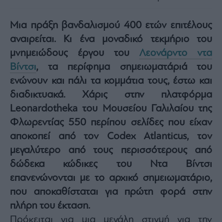
Architecture
&
Μια πράξη βανδαλισμού 400 ετών επιτέλους
Design
αναιρείται. Κι ένα μοναδικό τεκμήριο του
Fashion
μνημειώδους έργου του
Λεονάρντο ντα
&
Art
Βίντσι
, τα περίφημα σημειωματάριά του
Watches
ενώνουν και πάλι τα κομμάτια τους, έστω και
Yachts
διαδικτυακά. Χάρις στην πλατφόρμα
Table
Leonardotheka του Μουσείου Γαλιλαίου της
For
Φλωρεντίας 550 περίπου σελίδες που είχαν
Two
αποκοπεί από τον Codex Atlanticus, τον
μεγαλύτερο από τους περισσότερους από
δώδεκα κώδικες του Ντα Βίντσι
Μετοχές
επανενώνονται με το αρχικό σημειωματάριο,
Αγορές
που αποκαθίσταται για πρώτη φορά στην
Trader's
πλήρη του έκταση.
book
Πρόκειται για μια μεγάλη στιγμή για την