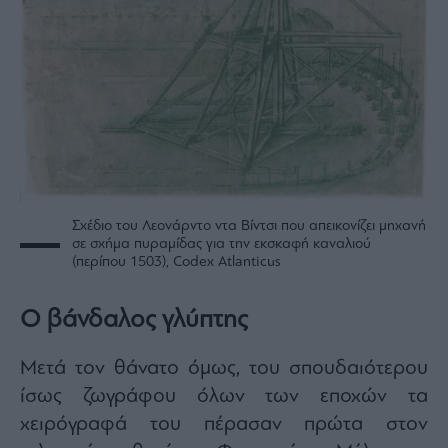
ας
οι
ήσης
4
news.gr
ghts
rved
Σχέδιο του Λεονάρντο ντα Βίντσι που απεικονίζει μηχανή
σε σχήμα πυραμίδας για την εκσκαφή καναλιού
(περίπου 1503), Codex Atlanticus
Ο βάνδαλος γλύπτης
Μετά τον θάνατο όμως, του σπουδαιότερου
ίσως ζωγράφου όλων των εποχών τα
χειρόγραφά του πέρασαν πρώτα στον