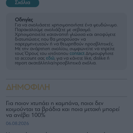
Σχόλια
Οδηγίες
Για να σχολιάσετε χρησιμοποιήστε ένα ψευδώνυμο.
Παρακαλούμε σχολιάζετε με σεβασμό.
Χρησιμοποιείτε κατανοητή γλώσσα και αποφύγετε
διατυπώσεις που θα μπορούσαν να
παρερμηνευτούν ή να θεωρηθούν προσβλητικές.
Με την ανάρτηση σχολίου, συμφωνείτε να τηρείτε
τους Όρους του ιστότοπου
contact
Δημιουργήστε
το account σας
εδώ
, για να κάνετε like, dislike ή
report ακατάλληλα/προσβλητικά σχόλια.
ΔΗΜΟΦΙΛΗ
Για ποιον χτυπάει η καμπάνα, ποιοι δεν
κοιμούνται τα βράδια και ποια μετοχή μπορεί
να ανέβει 100%
06.08.2026