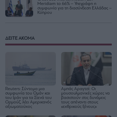
Meridiam το 66% – Υπεγράφη η
συμφωνία για τη διασύνδεση Ελλάδας –
Κύπρου
ΔΕΙΤΕ ΑΚΟΜΑ
Reuters: Σύντομα μια
Αμπάς Αραγτσί: Οι
συμφωνία του Ομάν και
μουσουλμανικές χώρες να
του Ιράν για τα Στενά του
βασιστούν στις δυνάμεις
Ορμούζ, λέει Αμερικανός
τους απέναντι στους
αξιωματούχος
«εχθρικούς ξένους»