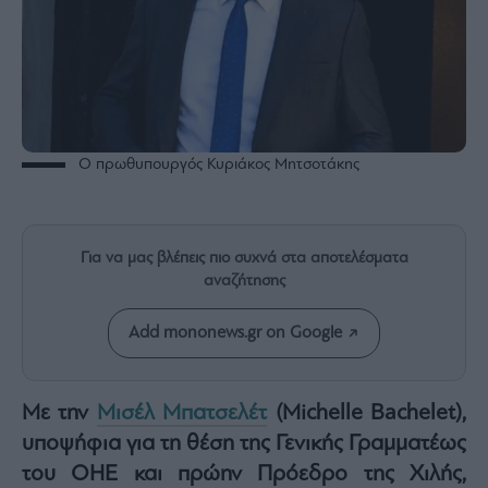
Rumors
ESG
Today
Mononews2030
Άρθρα
Συνεντεύξεις
Ο πρωθυπουργός Κυριάκος Μητσοτάκης
Για να μας βλέπεις πιο συχνά στα αποτελέσματα
αναζήτησης
Les
Bons
Add mononews.gr on Google
Vivants
Auto
Life
Με την
Μισέλ Μπατσελέτ
(Michelle Bachelet),
&
υποψήφια για τη θέση της Γενικής Γραμματέως
Style
του ΟΗΕ και πρώην Πρόεδρο της Χιλής,
Υγεία