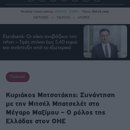
Realtime Γενικός Δείκτης:
2615.07
0.25%
Τζίρος:
204.31 εκατ.
ΜΕΤΟΧΕΣ
ΤΑΜΠΛΟ
ΑΓΟΡΕΣ
Eurobank: Οι οίκοι ανεβάζουν τον
Ειδήσεις
πήχη – Τιμές στόχοι έως 5,40 ευρώ
και ανάπτυξη από το εξωτερικό
Οικονομία
Business
Τράπεζες
Ναυτιλία
Πολιτική
Real
Estate
Κυριάκος Μητσοτάκης: Συνάντηση
Ενέργεια
με την Μιτσέλ Μπατσελέτ στο
Πολιτική
Μέγαρο Μαξίμου – Ο ρόλος της
Πολιτισμός
Ελλάδας στον ΟΗΕ
Κοινωνία
Law