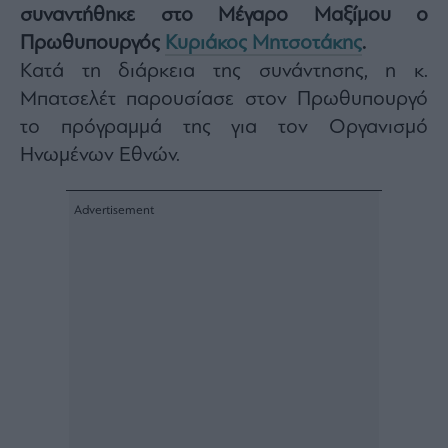
συναντήθηκε στο Μέγαρο Μαξίμου ο
Architecture
&
Πρωθυπουργός
Κυριάκος Μητσοτάκης
.
Design
Κατά τη διάρκεια της συνάντησης, η κ.
Fashion
Μπατσελέτ παρουσίασε στον Πρωθυπουργό
&
το πρόγραμμά της για τον Οργανισμό
Art
Ηνωμένων Εθνών.
Watches
Yachts
Table
For
Two
Μετοχές
Αγορές
Trader's
book