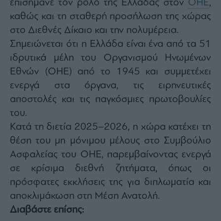
επισήμανε τον ρόλο της Ελλάδας στον
ΟΗΕ
,
Monocle
Media
καθώς και τη σταθερή προσήλωση της χώρας
Lab
στο Διεθνές Δίκαιο και την πολυμέρεια.
Σημειώνεται ότι η Ελλάδα είναι ένα από τα 51
ιδρυτικά μέλη του Οργανισμού Ηνωμένων
Mononews100
Εθνών (ΟΗΕ) από το 1945 και συμμετέχει
ενεργά στα όργανα, τις ειρηνευτικές
αποστολές και τις παγκόσμιες πρωτοβουλίες
Εγγραφείτε
του.
στο
Newsletter
Κατά τη διετία 2025–2026, η χώρα κατέχει τη
του
θέση του μη μόνιμου μέλους στο Συμβούλιο
mononews.gr
Ασφαλείας του ΟΗΕ, παρεμβαίνοντας ενεργά
σε κρίσιμα διεθνή ζητήματα, όπως οι
πρόσφατες εκκλήσεις της για διπλωματία και
αποκλιμάκωση στη Μέση Ανατολή.
By
submitting
Διαβάστε επίσης:
your
email,
you