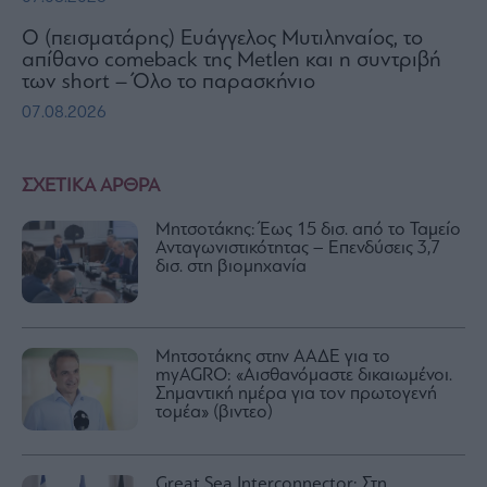
Ο (πεισματάρης) Ευάγγελος Μυτιληναίος, το
απίθανο comeback της Μetlen και η συντριβή
των short – Όλο το παρασκήνιο
07.08.2026
ΣΧΕΤΙΚΑ ΑΡΘΡΑ
Μητσοτάκης: Έως 15 δισ. από το Ταμείο
Ανταγωνιστικότητας – Επενδύσεις 3,7
δισ. στη βιομηχανία
Μητσοτάκης στην ΑΑΔΕ για το
myAGRO: «Αισθανόμαστε δικαιωμένοι.
Σημαντική ημέρα για τον πρωτογενή
τομέα» (βιντεο)
Great Sea Interconnector: Στη