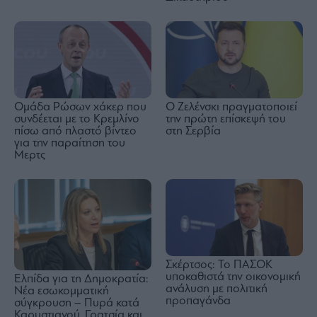
Ομάδα Ρώσων χάκερ που
Ο Ζελένσκι πραγματοποιεί
συνδέεται με το Κρεμλίνο
την πρώτη επίσκεψή του
πίσω από πλαστό βίντεο
στη Σερβία
για την παραίτηση του
Μερτς
Σκέρτσος: Το ΠΑΣΟΚ
υποκαθιστά την οικονομική
Ελπίδα για τη Δημοκρατία:
ανάλυση με πολιτική
Νέα εσωκομματική
προπαγάνδα
σύγκρουση – Πυρά κατά
Καρυστιανού, Γρατσία και