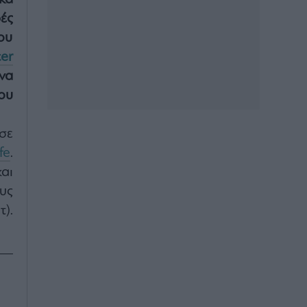
ές
ου
ter
να
ου
σε
fe
.
αι
υς
).