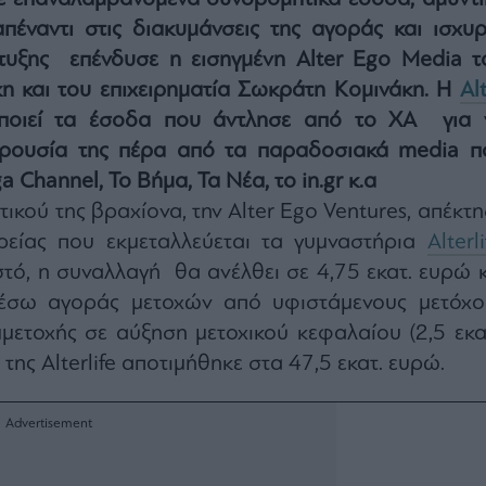
πέναντι στις διακυμάνσεις της αγοράς και ισχυρ
τυξης επένδυσε η εισηγμένη Alter Ego Media τ
η και του επιχειρηματία Σωκράτη Κομινάκη. Η
Al
ποιεί τα έσοδα που άντλησε από το ΧΑ για 
αρουσία της πέρα από τα παραδοσιακά media π
 Channel, Το Βήμα, Τα Νέα, το in.gr κ.α
ικού της βραχίονα, την Alter Ego Ventures, απέκτη
ρείας που εκμεταλλεύεται τα γυμναστήρια
Alterli
τό, η συναλλαγή
θα ανέλθει σε 4,75 εκατ. ευρώ κ
μέσω αγοράς μετοχών από υφιστάμενους μετόχο
υμμετοχής σε αύξηση μετοχικού κεφαλαίου (2,5 εκατ
ης Alterlife αποτιμήθηκε στα 47,5 εκατ. ευρώ.