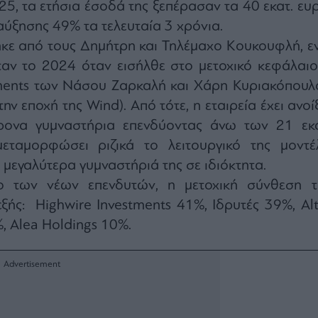
025, τα ετήσια έσοδά της ξεπέρασαν τα 40 εκατ. ευ
αύξησης 49% τα τελευταία 3 χρόνια.
θηκε από τους Δημήτρη και Τηλέμαχο Κουκουφλή, ε
ταν το 2024 όταν εισήλθε στο μετοχικό κεφάλαιο
ments των Νάσου Ζαρκαλή και Χάρη Κυριακόπουλ
ην εποχή της Wind). Από τότε, η εταιρεία έχει ανοί
ρονα γυμναστήρια επενδύοντας άνω των 21 εκα
εταμορφώσει ριζικά το λειτουργικό της μοντέ
 μεγαλύτερα γυμναστήριά της σε ιδιόκτητα.
ο των νέων επενδυτών, η μετοχική σύνθεση τ
 εξής: Highwire Investments 41%, Ιδρυτές 39%, Al
, Alea Holdings 10%.