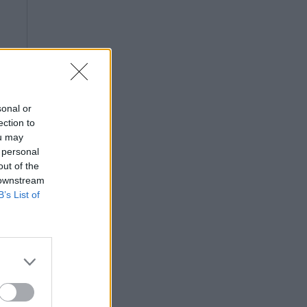
sonal or
ection to
ou may
 personal
out of the
 downstream
B’s List of