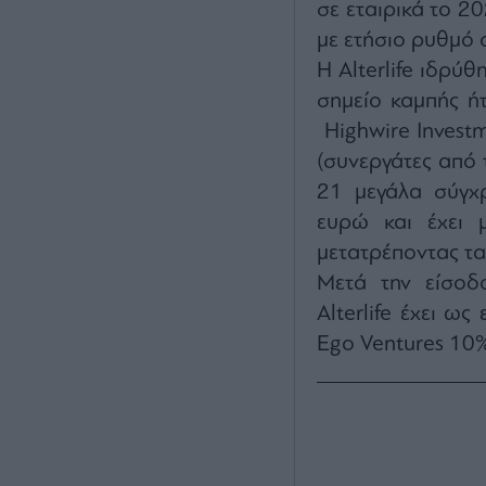
σε εταιρικά το 2
με ετήσιο ρυθμό 
Η Alterlife ιδρύ
σημείο καμπής ή
Highwire Invest
(συνεργάτες από τ
21 μεγάλα σύγχ
ευρώ και έχει μ
μετατρέποντας τα
Μετά την είσοδ
Alterlife έχει ως
Ego Ventures 10%