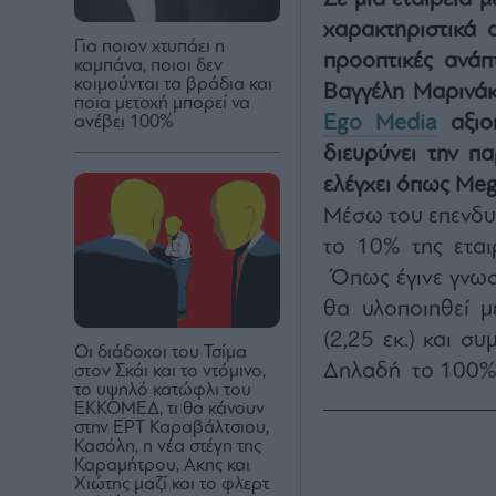
χαρακτηριστικά α
Για ποιον χτυπάει η
προοπτικές ανάπ
καμπάνα, ποιοι δεν
κοιμούνται τα βράδια και
Βαγγέλη Μαρινάκ
ποια μετοχή μπορεί να
Ego Media
αξιο
ανέβει 100%
διευρύνει την π
ελέγχει όπως Mega
Μέσω του επενδυτ
το 10% της εται
Όπως έγινε γνωσ
θα υλοποιηθεί 
(2,25 εκ.) και σ
Οι διάδοχοι του Τσίμα
Δηλαδή το 100% τ
στον Σκάι και το ντόμινο,
το υψηλό κατώφλι του
ΕΚΚΟΜΕΔ, τι θα κάνουν
στην ΕΡΤ Καραβάλτσιου,
Κασόλη, η νέα στέγη της
Καραμήτρου, Ακης και
Χιώτης μαζί και το φλερτ