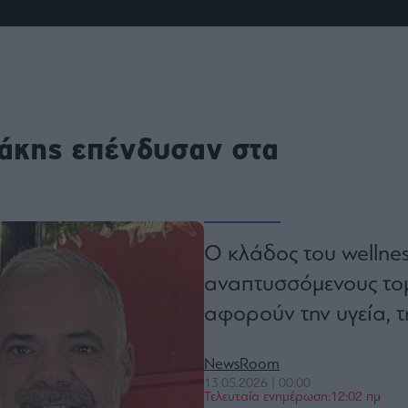
ου
r
ail,
s and
νάκης επένδυσαν στα
n opt
te is
CHA
acy
rvice
Ο κλάδος του wellness
αναπτυσσόμενους τομε
αφορούν την υγεία, τ
NewsRoom
13.05.2026 | 00:00
Τελευταία ενημέρωση:12:02 πμ