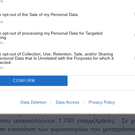
In
o opt-out of the Sale of my Personal Data.
In
to opt-out of processing my Personal Data for Targeted
ing.
In
 10% στην Alterlife θα αποκτήσει ο επιχειρηματί
o opt-out of Collection, Use, Retention, Sale, and/or Sharing
κης, συνεργάτης του Βαγγέλη Μαρινάκη μέσω τ
ersonal Data that Is Unrelated with the Purposes for which it
lected.
ldings.
In
τρέχει με ετήσιο ρυθμό ανάπτυξης 49% 
 χρόνια
CONFIRM
ι από τους μεγαλύτερους ομίλους υπηρεσιών λιανικ
Data Deletion
Data Access
Privacy Policy
ηγέτης στο χώρο του wellness με 90 γυμναστήρια κ
ιδικότερα, έχει 49 ιδιόκτητα εργαστήρια και 
που απασχολούνται 1.700 επαγγελματίες. Σε p
την ενοποίηση των γυμναστηρίων που μετατράπηκ