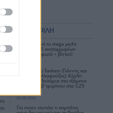
ΔΗΜΟΦΙΛΗ
ας
Στον Σκορπιό το mega yacht
ης
Loon των 75 εκατομμυρίων
δολαρίων (φωτό + βίντεο)
τα
04.08.2026
Okeanis Eco Tankers (Γιάννης και
Αριστείδης Αλαφούζος): Κέρδη
ής
318,6 εκατ. δολάρια στο εξάμηνο
– Μέρισμα β’ τριμήνου στα 5,25
αι
δολ.
41
05.08.2026
ro
Για ποιον χτυπάει η καμπάνα,
αν
ποιοι δεν κοιμούνται τα βράδια