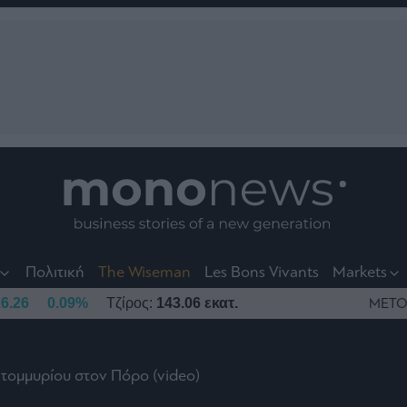
nt
t
t
Πολιτική
The Wiseman
Les Bons Vivants
Markets
6.26
0.09%
Τζίρος:
143.06 εκατ.
ΜΕΤΟ
κατομμυρίου στον Πόρο (video)
το