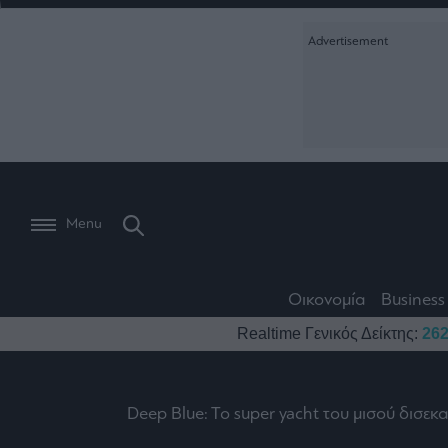
Ειδήσεις
Creative Conte
Οικονομία
The
Μετοχές
Branded Conten
Wiseman
Les
Business
Αγορές
Reports &
Bons
Room
Branded Conten
Vivants
301
Calendar
Τράπεζες
Trader's
book
Auto
My
Monocle Media
Menu
Ναυτιλία
Story
Lab
Buy-
Life
Hold-
Real
&
Media
Sell
Estate
Style
Οικονομία
Business
Winners
The
Ενέργεια
Realtime Γενικός Δείκτης:
262
Υγεία
Mononews100
&
Value
Losers
Investor
Πολιτική
Architecture
&
Επι-
Crypto
Design
Deep Blue: To super yacht του μισού δισε
Πολιτισμός
θετικά
Χρηματιστηριακές
Εγγραφείτε σ