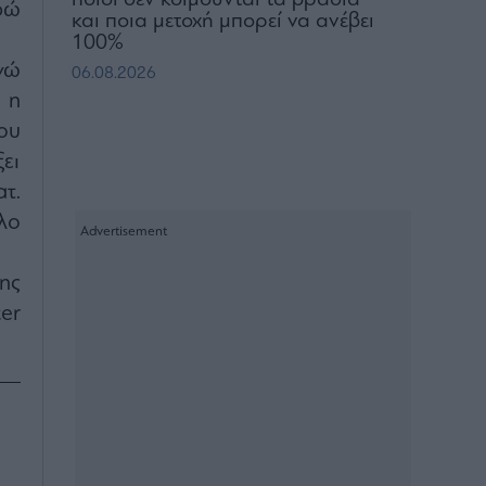
ρώ
και ποια μετοχή μπορεί να ανέβει
100%
νώ
06.08.2026
 η
ου
ξει
τ.
λο
ης
ter