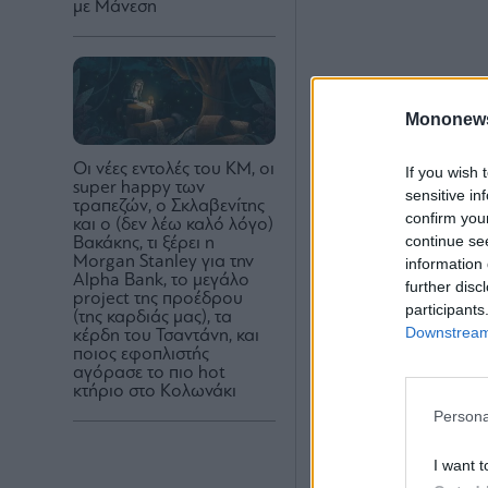
με Μάνεση
Mononew
Οι νέες εντολές του ΚΜ, οι
If you wish 
super happy των
sensitive in
τραπεζών, ο Σκλαβενίτης
confirm you
και ο (δεν λέω καλό λόγο)
continue se
Βακάκης, τι ξέρει η
Morgan Stanley για την
information 
Alpha Bank, το μεγάλο
further disc
project της προέδρου
participants
(της καρδιάς μας), τα
Downstream 
κέρδη του Τσαντάνη, και
ποιος εφοπλιστής
αγόρασε το πιο hot
κτήριο στο Κολωνάκι
Persona
I want t