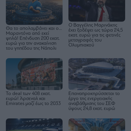
Ο Βαγγέλης Μαρινάκης
Θα το απολαμβάνει και ο…
έχει ξοδέψει ως τώρα 24,5
Μαραντόνα από εκεί
εκατ. ευρώ για τις φετινές
ψηλά! Επένδυση 200 εκατ.
μεταγραφές του
ευρώ για την ανακαίνιση
Ολυμπιακού
του γηπέδου της Νάπολι
To deal των 408 εκατ.
Επαναπροκηρύσσεται το
ευρώ! Άρσεναλ και
έργο της ενεργειακής
Emirates μαζί έως το 2033
αναβάθμισης του ΣΕΦ
ύψους 24,8 εκατ. ευρώ