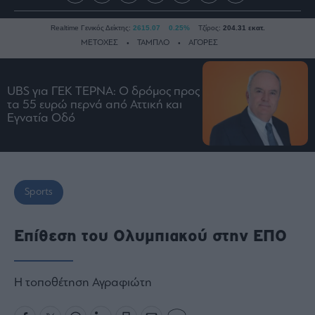
Realtime Γενικός Δείκτης:
2615.07
0.25%
Τζίρος:
204.31 εκατ.
ΜΕΤΟΧΕΣ
ΤΑΜΠΛΟ
ΑΓΟΡΕΣ
UBS για ΓΕΚ ΤΕΡΝΑ: Ο δρόμος προς
Ειδήσεις
τα 55 ευρώ περνά από Αττική και
Οικονομία
Εγνατία Οδό
Business
Τράπεζες
Ναυτιλία
Sports
Real
Estate
Ενέργεια
Επίθεση του Ολυμπιακού στην ΕΠΟ
Πολιτική
Πολιτισμός
Η τοποθέτηση Αγραφιώτη
Κοινωνία
Law