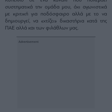
Κύπελλο σε ένα κανάλι που πολεμάει
agree
to
συστηματικά την ομάδα μου, όχι αγωνιστικά
our
Terms
με κριτική για ποδόσφαιρο αλλά με το να
and
Privacy
δημιουργεί, να «χτίζει» δικαστήρια κατά της
Notice.
You
can
ΠΑΕ αλλά και των φιλάθλων μας.
opt
out
at
any
time.
This
site
is
protected
by
reCAPTCHA
and
the
Google
Privacy
Policy
and
Terms
of
Service
apply.
ότητα
ι
ίες