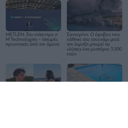
METLEN: Στο επίκεντρο η
Σαντορίνη: Ο έφηβος που
M Technologies – Ισχυρές
χάθηκε στο τσουνάμι μετά
προοπτικές από την άμυνα
την έκρηξη μπορεί να
«λύσει» ένα μυστήριο 3.500
ετών
1x
Τραγωδία στην Πάρο:
Διακοπές με yacht για τον
Πνίγηκε 4χρονο παιδί σε
Κωνσταντίνο Αργυρό και
πισίνα beach bar
την Αλεξάνδρα Νίκα