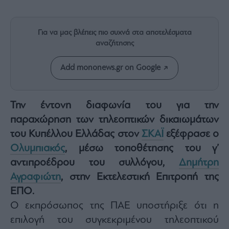
Rumors
ESG
Today
Για να μας βλέπεις πιο συχνά στα αποτελέσματα
αναζήτησης
Mononews2030
Άρθρα
Add mononews.gr on Google
Συνεντεύξεις
Την έντονη διαφωνία του για την
παραχώρηση των τηλεοπτικών δικαιωμάτων
του Κυπέλλου Ελλάδας στον
ΣΚΑΪ
εξέφρασε ο
Les
Ολυμπιακός
, μέσω τοποθέτησης του γ’
Bons
Vivants
αντιπροέδρου του συλλόγου,
Δημήτρη
Auto
Αγραφιώτη
, στην Εκτελεστική Επιτροπή της
ΕΠΟ.
Life
&
Ο εκπρόσωπος της ΠΑΕ υποστήριξε ότι η
Style
επιλογή του συγκεκριμένου τηλεοπτικού
Υγεία