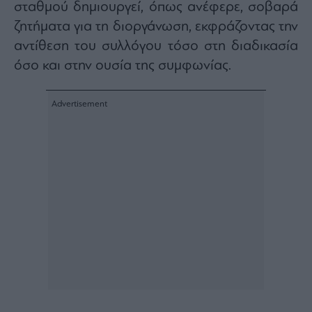
σταθμού δημιουργεί, όπως ανέφερε, σοβαρά
Architecture
ζητήματα για τη διοργάνωση, εκφράζοντας την
&
Design
αντίθεση του συλλόγου τόσο στη διαδικασία
Fashion
όσο και στην ουσία της συμφωνίας.
&
Art
Watches
Yachts
Table
For
Two
Μετοχές
Αγορές
Trader's
book