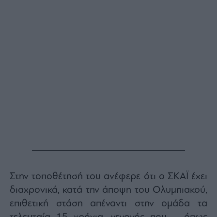
Buy-
Hold-
Sell
The
Value
Investor
Crypto
Χρηματιστηριακές
Ανακοινώσεις
Creative
Content
Branded
Content
Reports
Στην τοποθέτησή του ανέφερε ότι ο ΣΚΑΪ έχει
&
Branded
διαχρονικά, κατά την άποψη του Ολυμπιακού,
Content
επιθετική στάση απέναντι στην ομάδα τα
Calendar