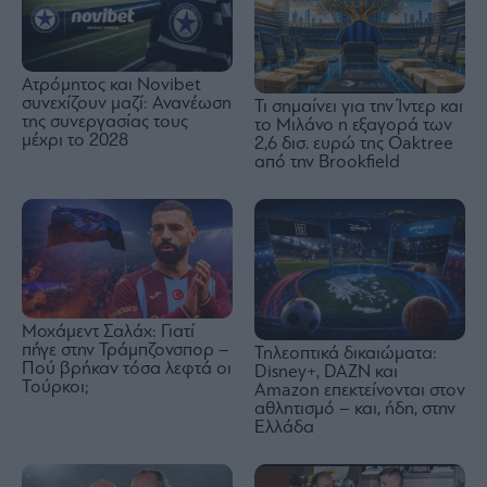
Ατρόμητος και Novibet
συνεχίζουν μαζί: Ανανέωση
Τι σημαίνει για την Ίντερ και
της συνεργασίας τους
το Μιλάνο η εξαγορά των
μέχρι το 2028
2,6 δισ. ευρώ της Oaktree
από την Brookfield
Μοχάμεντ Σαλάχ: Γιατί
πήγε στην Τράμπζονσπορ –
Τηλεοπτικά δικαιώματα:
Πού βρήκαν τόσα λεφτά οι
Disney+, DAZN και
Τούρκοι;
Amazon επεκτείνονται στον
αθλητισμό – και, ήδη, στην
Ελλάδα