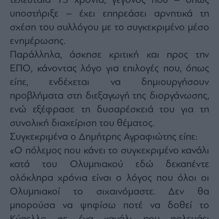
τελευταία 15 χρόνια, γεγονός που – όπως
Monocle
Media
υποστήριξε – έχει επηρεάσει αρνητικά τη
Lab
σχέση του συλλόγου με το συγκεκριμένο μέσο
ενημέρωσης.
Παράλληλα, άσκησε κριτική και προς την
Mononews100
ΕΠΟ, κάνοντας λόγο για επιλογές που, όπως
είπε, ενδέχεται να δημιουργήσουν
προβλήματα στη διεξαγωγή της διοργάνωσης,
Εγγραφείτε
ενώ εξέφρασε τη δυσαρέσκειά του για τη
στο
συνολική διαχείριση του θέματος.
Newsletter
του
Συγκεκριμένα ο Δημήτρης Αγραφιώτης είπε:
mononews.gr
«Ο πόλεμος που κάνει το συγκεκριμένο κανάλι
κατά του Ολυμπιακού εδώ δεκαπέντε
ολόκληρα χρόνια είναι ο λόγος που όλοι οι
Ολυμπιακοί το σιχαινόμαστε. Δεν θα
By
submitting
μπορούσα να ψηφίσω ποτέ να δοθεί το
your
email,
you