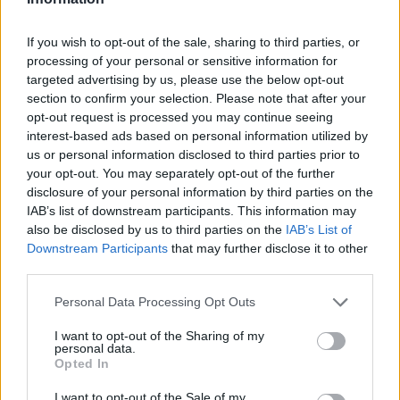
καταδικασμένο συκοφάντη Θωμαΐδη! Έχει
χαθεί κάθε λογική. Εγώ σας λέω ότι
If you wish to opt-out of the sale, sharing to third parties, or
processing of your personal or sensitive information for
δημιουργείτε στη διοργάνωση ένα άλυτο
targeted advertising by us, please use the below opt-out
πρόβλημα με αυτή την επιλογή σας και θα το
section to confirm your selection. Please note that after your
καταλάβετε».
opt-out request is processed you may continue seeing
interest-based ads based on personal information utilized by
us or personal information disclosed to third parties prior to
Διαβάστε επίσης
your opt-out. You may separately opt-out of the further
Γιάννης Αλαφούζος: Η νέα εταιρεία με την
disclosure of your personal information by third parties on the
IAB’s list of downstream participants. This information may
οποία θέλει να αλλάξει τα δεδομένα στα
also be disclosed by us to third parties on the
IAB’s List of
αθλητικά media
Downstream Participants
that may further disclose it to other
third parties.
Personal Data Processing Opt Outs
I want to opt-out of the Sharing of my
personal data.
Opted In
I want to opt-out of the Sale of my