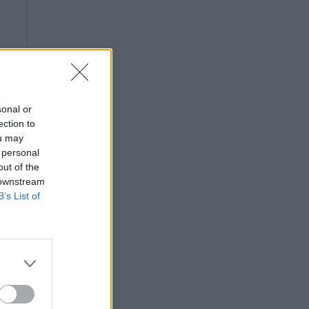
sonal or
ection to
ou may
 personal
out of the
 downstream
B’s List of