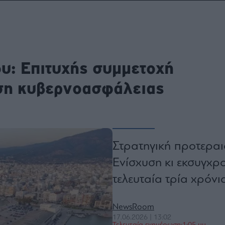
ου
r
υ: Επιτυχής συμμετοχή
ail,
s and
n opt
ση κυβερνοασφάλειας
te is
CHA
acy
rvice
Στρατηγική προτεραι
Ενίσχυση κι εκσυγχ
τελευταία τρία χρόνι
NewsRoom
17.06.2026 | 13:02