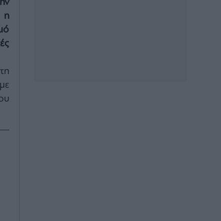
ην
 η
μό
ές
τη
με
ου