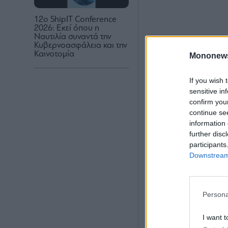
12ο ShipIT Conference
2026: Εκεί όπου η
Ναυτιλία συναντά την
Κυβερνοασφάλεια και την
Καινοτομία
Mononew
If you wish 
sensitive in
confirm you
continue se
information 
further disc
participants
Downstream 
Persona
I want t