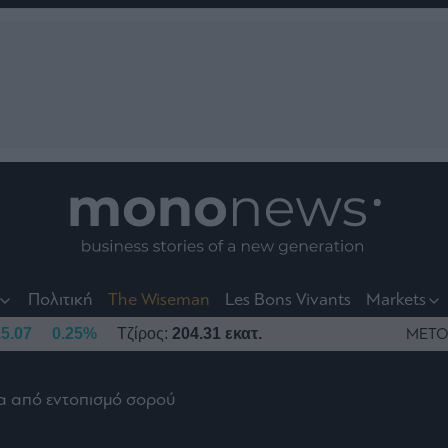
nt
t
t
Πολιτική
The Wiseman
Les Bons Vivants
Markets
5.07
0.25%
Τζίρος:
204.31 εκατ.
ΜΕΤΟ
τα από εντοπισμό σορού
το