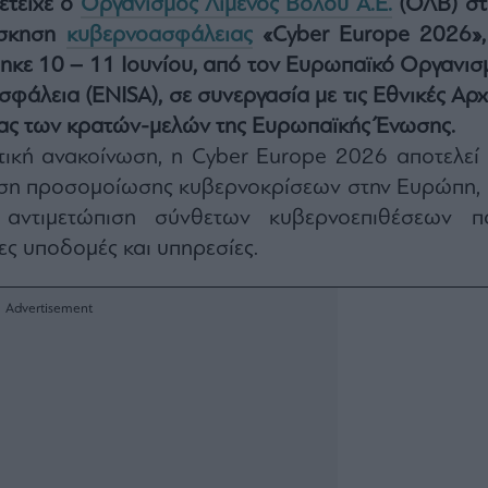
ετείχε ο
Οργανισμός Λιμένος Βόλου Α.Ε.
(ΟΛΒ) στ
άσκηση
κυβερνοασφάλειας
«Cyber Europe 2026»,
ηκε 10 – 11 Ιουνίου, από τον Ευρωπαϊκό Οργανισ
σφάλεια (ENISA), σε συνεργασία με τις Εθνικές Αρχ
ς των κρατών-μελών της Ευρωπαϊκής Ένωσης.
ική ανακοίνωση, η Cyber Europe 2026 αποτελεί 
ση προσομοίωσης κυβερνοκρίσεων στην Ευρώπη, 
ν αντιμετώπιση σύνθετων κυβερνοεπιθέσεων π
ες υποδομές και υπηρεσίες.