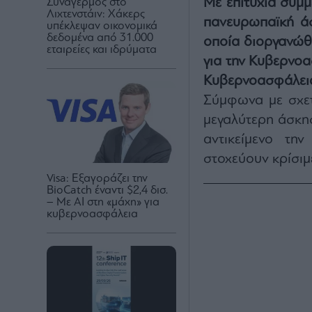
Με επιτυχία συμμ
Συναγερμός στο
Λιχτενστάιν: Χάκερς
πανευρωπαϊκή 
υπέκλεψαν οικονομικά
δεδομένα από 31.000
οποία διοργανώθ
εταιρείες και ιδρύματα
για την Κυβερνοα
Κυβερνοασφάλεια
Σύμφωνα με σχετ
μεγαλύτερη άσκη
αντικείμενο τη
στοχεύουν κρίσιμ
Visa: Εξαγοράζει την
BioCatch έναντι $2,4 δισ.
– Με AI στη «μάχη» για
κυβερνοασφάλεια