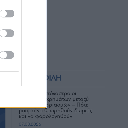
ων
οί
αι
ς,
οί
ής
ΔΗΜΟΦΙΛΗ
ΑΑΔΕ: Στο στόχαστρο οι
μεταφορές χρημάτων μεταξύ
κοινών λογαριασμών – Πότε
μπορεί να θεωρηθούν δωρεές
και να φορολογηθούν
07.08.2026