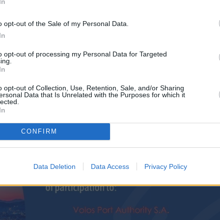
In
o opt-out of the Sale of my Personal Data.
άνωση επικεντρώθηκε στην ανθεκτικότητα τ
In
και θαλάσσιων μεταφορών.
υμμετείχαν περισσότεροι από 5.000 ειδικ
to opt-out of processing my Personal Data for Targeted
ing.
ας και πάνω από 950 εκπρόσωποι δημόσιων κ
In
ισμών από 27 κράτη-μέλη της Ευρωπαϊκής Ένωση
o opt-out of Collection, Use, Retention, Sale, and/or Sharing
ων εθνικές αρχές, φορείς μεταφορών, οργανισμ
ersonal Data that Is Unrelated with the Purposes for which it
lected.
ίσιμων υποδομών και επιχειρήσεις στρατηγικ
In
CONFIRM
τεχόντων ήταν κι ελληνικά λιμάνια.
Data Deletion
Data Access
Privacy Policy