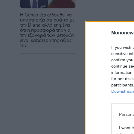
Η Genco εξακολουθεί να
υποστηρίζει ότι συζητά με
την Diana αλλά επιμένει
ότι η προσφορά της για
Mononew
την εξαγορά των μετοχών
είναι κατώτερη της αξίας
της
If you wish 
sensitive in
confirm you
continue se
information 
further disc
participants
Downstream 
Persona
I want t