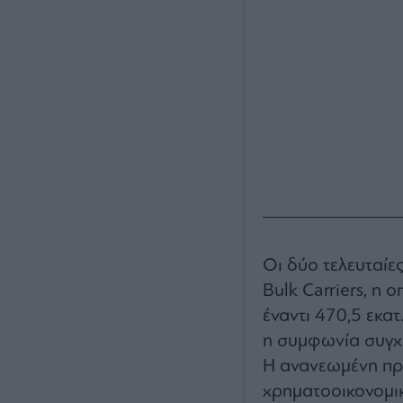
Οι δύο τελευταίε
Bulk Carriers, η
έναντι 470,5 εκα
η συμφωνία συγχ
Η ανανεωμένη πρό
χρηματοοικονομι