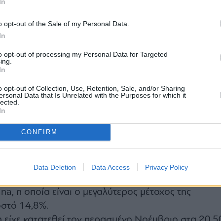
In
o opt-out of the Sale of my Personal Data.
In
to opt-out of processing my Personal Data for Targeted
ing.
λλαξε η τιμή της προσφοράς, έτσι δεν άλλαξε ούτε
In
διοικητικού συμβουλίου της Genco για τη νέα
o opt-out of Collection, Use, Retention, Sale, and/or Sharing
ersonal Data that Is Unrelated with the Purposes for which it
lected.
τιμά σημαντικά τη Genco, καθώς δεν
In
ην πλήρη αξία των περιουσιακών στοιχείων και της
CONFIRM
ης και δεν περιλαμβάνει premium ελέγχου», ανέφε
άθεση προς τις αμερικανικές ρυθμιστικές αρχές πρι
ης συνεδρίασης της Παρασκευής.
Data Deletion
Data Access
Privacy Policy
μβούλιο της Genco έχει πλέον απορρίψει τρεις
na, η οποία είναι ο μεγαλύτερος μέτοχος της
οστό 14,8%.
είχε κατατεθεί τον περασμένο Νοέμβριο στα 20,5