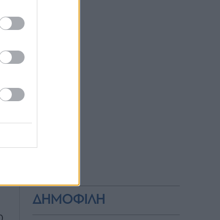
 η
ρε
ν
ΔΗΜΟΦΙΛΗ
0