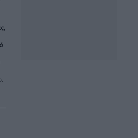
ς,
ό
α
o.