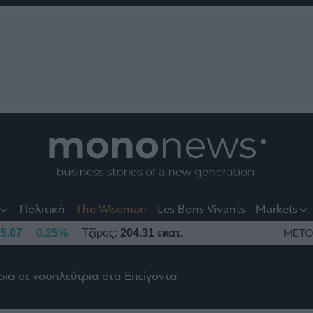
nt
t
t
Πολιτική
The Wiseman
Les Bons Vivants
Markets
5.07
0.25%
Τζίρος:
204.31 εκατ.
ΜΕΤΟ
ρια σε νοσηλεύτρια στα Επείγοντα
το