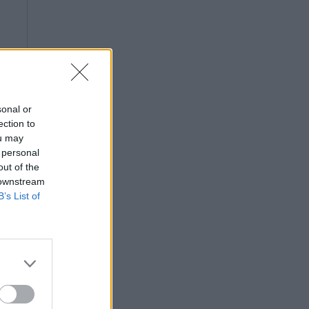
sonal or
ection to
ou may
 personal
out of the
 downstream
B’s List of