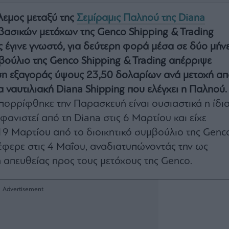
λεμος μεταξύ της
Σεμίραμις Παληού της Diana
βασικών μετόχων της Genco Shipping & Trading
ς έγινε γνωστό, για δεύτερη φορά μέσα σε δύο μήνε
μβούλιο της Genco Shipping & Trading απέρριψε
 εξαγοράς ύψους 23,50 δολαρίων ανά μετοχή απ
α ναυτιλιακή Diana Shipping που ελέγχει η Παληού.
ορρίφθηκε την Παρασκευή είναι ουσιαστικά η ίδι
φανιστεί από τη Diana στις 6 Μαρτίου και είχε
19 Μαρτίου από το διοικητικό συμβούλιο της Genc
έφερε στις 4 Μαΐου, αναδιατυπώνοντάς την ως
απευθείας προς τους μετόχους της Genco.