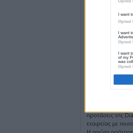
Opted 
I want t
Opted 
I want 
Advertis
Όμως, όπως δεν ά
Opted 
αιτιολόγηση του 
I want t
απόρριψη.
of my P
was col
«Η προσφορά υπο
Opted 
αντικατοπτρίζει τ
δραστηριότητάς τ
η εταιρεία σε κατ
από το άνοιγμα τ
Το διοικητικό συ
προτάσεις της Dia
εταιρείας με ποσ
Η πρώτη πρόταση 