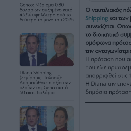
Genco: Μέρισμα 0,80
O ναυτιλιακός πό
δολαρίων αυξημένο κατά
433% υψηλότερο από το
Shipping
και των 
δεύτερο τρίμηνο του 2025
συνεχίζεται. Οπω
το διοικητικό συ
ομόφωνα πρόταση
την ανταγωνίστρι
Η πρόταση που απ
που είχε πρωτοεμ
Diana Shipping
απορριφθεί στις 
(Σεμίραμις Παληού):
Απομειώθηκε η αξία των
Η Diana την επαν
πλοίων της Genco κατά
δημόσια πρόταση 
50 εκατ. δολάρια