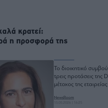
ου
r
καλά κρατεί:
ail,
s and
n opt
ρά η προσφορά της
te is
CHA
acy
rvice
Το διοικητικό συμβού
τρεις προτάσεις της D
μέτοχος της εταιρεία
NewsRoom
15.05.2026 | 16:25