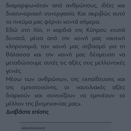
Monocle
διαμορφωνόταν από ανθρώπους, ιδέες και
Media
Lab
διασυνοριακή συνεργασία. Και ακριβώς αυτό
το πνεύμα μας φέρνει κοντά σήμερα.
Εδώ στη Χίο, η καρδιά της Κύπρου χτυπά
δυνατά, μέσα από την κοινή μας ναυτική
Mononews100
κληρονομιά, τον κοινό μας σεβασμό για τη
θάλασσα και την κοινή μας δέσμευση να
μεταδώσουμε αυτές τις αξίες στις μελλοντικές
Εγγραφείτε
στο
γενιές.
Newsletter
Μέσω των ανθρώπων, της εκπαίδευσης και
του
mononews.gr
της εμπιστοσύνης, οι ναυτιλιακές αξίες
διαρκούν και συνεχίζουν να εμπνέουν το
μέλλον της βιομηχανίας μας».
Διαβάστε επίσης
By
submitting
your
email,
you