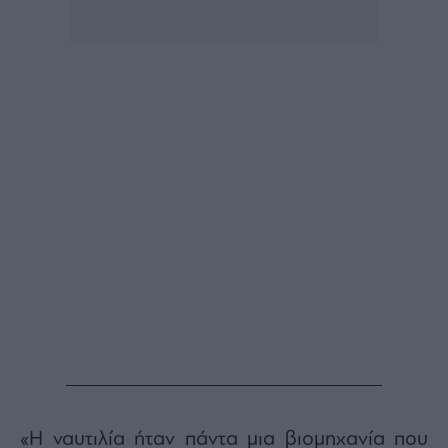
Buy-
Hold-
Sell
The
Value
Investor
Crypto
Χρηματιστηριακές
Ανακοινώσεις
Creative
Content
Branded
Content
Reports
&
Branded
Content
Calendar
«Η ναυτιλία ήταν πάντα μια βιομηχανία που