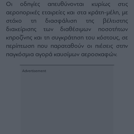
Οι οδηγίες απευθύνονται κυρίως στις
Architecture
&
αεροπορικές εταιρείες και στα κράτη-μέλη, με
Design
στόχο τη διασφάλιση της βέλτιστης
Fashion
διαχείρισης των διαθέσιμων ποσοτήτων
&
κηροζίνης και τη συγκράτηση του κόστους, σε
Art
περίπτωση που παραταθούν οι πιέσεις στην
Watches
παγκόσμια αγορά καυσίμων αεροσκαφών.
Yachts
Table
For
Two
Μετοχές
Αγορές
Trader's
book