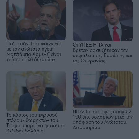
Πεζεσκιάν: Η επικοινωνία
Οι ΥΠΕΞ ΗΠΑ και
με τον ανώτατο ηγέτη
Βρετανίας συζήτησαν την
Μοτζτάμπα Χαμενεΐ είναι
ασφάλεια της Ευρώπης και
«τώρα πολύ δύσκολη»
της Ουκρανίας
ΗΠΑ: Επιστροφές δασμών
Το κόστος του «χρυσού
100 δισ. δολαρίων μετά την
στόλου» θωρηκτών του
απόφαση του Ανώτατου
Τραμπ μπορεί να φτάσει τα
Δικαστηρίου
275 δισ. δολάρια