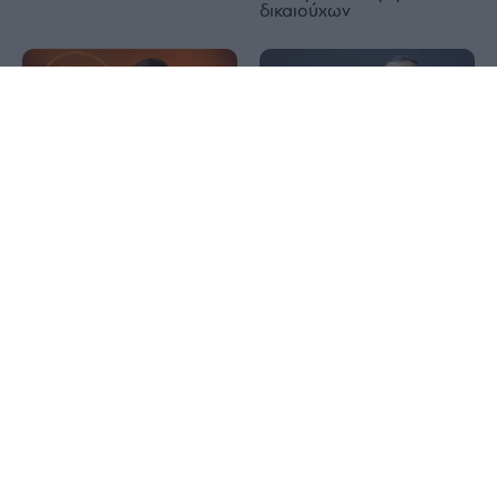
δικαιούχων
1x
Saudi Aramco: Μειώνει τη
τιμή του αργού πετρελαίου
J.P. Morgan για ΔΕΗ: Στα
στην Ασία εν μέσω
25 ευρώ η τιμή στόχος,
συνομιλιών για το Ορμούζ
«κλειδωμένο» το 81% του
σχεδίου ΑΠΕ
Πως επηρεάζει η ζέστη τα
ελαστικά