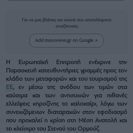
Rumors
ESG
Today
Για να μας βλέπεις πιο συχνά στα αποτελέσματα
Mononews2030
αναζήτησης
Άρθρα
Add mononews.gr on Google
Συνεντεύξεις
Η Ευρωπαϊκή Επιτροπή ενέκρινε την
Παρασκευή κατευθυντήριες γραμμές προς τον
κλάδο των μεταφορών και του τουρισμού της
Les
ΕΕ
, εν μέσω της ανόδου των τιμών στα
Bons
Vivants
καύσιμα και των ανησυχιών για πιθανές
Auto
ελλείψεις κηροζίνης το καλοκαίρι, λόγω των
Life
συνεχιζόμενων διαταραχών στον εφοδιασμό
&
που προκαλεί η κρίση στη Μέση Ανατολή και
Style
το κλείσιμο του Στενού του Ορμούζ.
Υγεία