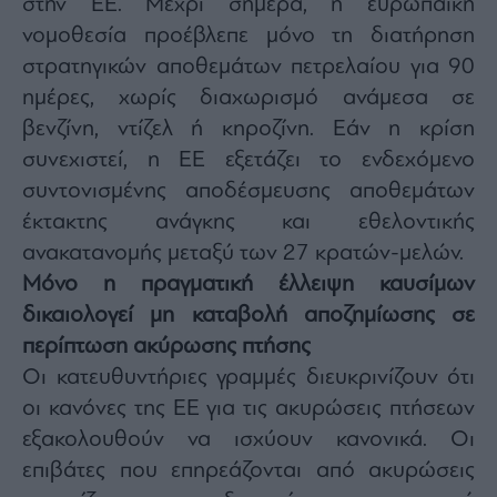
στην ΕΕ. Μέχρι σήμερα, η ευρωπαϊκή
agree
to
νομοθεσία προέβλεπε μόνο τη διατήρηση
our
Terms
στρατηγικών αποθεμάτων πετρελαίου για 90
and
Privacy
Notice.
ημέρες, χωρίς διαχωρισμό ανάμεσα σε
You
can
βενζίνη, ντίζελ ή κηροζίνη. Εάν η κρίση
opt
out
συνεχιστεί, η ΕΕ εξετάζει το ενδεχόμενο
at
any
time.
συντονισμένης αποδέσμευσης αποθεμάτων
This
site
έκτακτης ανάγκης και εθελοντικής
is
protected
ανακατανομής μεταξύ των 27 κρατών-μελών.
by
reCAPTCHA
and
Μόνο η πραγματική έλλειψη καυσίμων
the
Google
δικαιολογεί μη καταβολή αποζημίωσης σε
Privacy
Policy
περίπτωση ακύρωσης πτήσης
and
Terms
of
Οι κατευθυντήριες γραμμές διευκρινίζουν ότι
Service
apply.
οι κανόνες της ΕΕ για τις ακυρώσεις πτήσεων
εξακολουθούν να ισχύουν κανονικά. Οι
ότητα
επιβάτες που επηρεάζονται από ακυρώσεις
ι
ίες