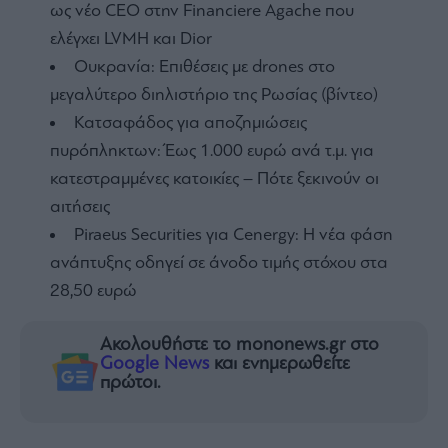
ως νέο CEO στην Financiere Agache που
ελέγχει LVMH και Dior
Ουκρανία: Επιθέσεις με drones στο
μεγαλύτερο διηλιστήριο της Ρωσίας (βίντεο)
Κατσαφάδος για αποζημιώσεις
πυρόπληκτων: Έως 1.000 ευρώ ανά τ.μ. για
κατεστραμμένες κατοικίες – Πότε ξεκινούν οι
αιτήσεις
Piraeus Securities για Cenergy: Η νέα φάση
ανάπτυξης οδηγεί σε άνοδο τιμής στόχου στα
28,50 ευρώ
Ακολουθήστε το mononews.gr στο
Google News
και ενημερωθείτε
πρώτοι.