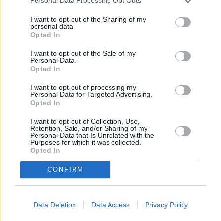
Personal Data Processing Opt Outs
λόγω προβλημάτων εφοδιασμού καυσίμων
στα αεροδρόμια. Κατά την εφαρμογή της
I want to opt-out of the Sharing of my
personal data.
«δικαιολογημένης μη χρήσης χρονοθυρίδων»
Opted In
βάσει του σχετικού Κανονισμού, οι
I want to opt-out of the Sale of my
Personal Data.
αεροπορικές εταιρείες δεν τιμωρούνται για τη
Opted In
μη χρήση των χρονοθυρίδων που τους έχουν
I want to opt-out of processing my
διατεθεί.
Personal Data for Targeted Advertising.
EASA: Ασφαλής η χρήση του καυσίμου
Opted In
αεροσκαφών Jet-A στην Ευρώπη
I want to opt-out of Collection, Use,
Retention, Sale, and/or Sharing of my
Personal Data that Is Unrelated with the
Purposes for which it was collected.
Opted In
CONFIRM
Data Deletion
Data Access
Privacy Policy