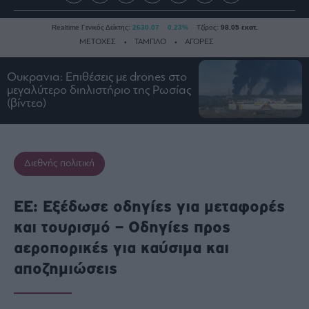
Realtime Γενικός Δείκτης:
2630.07
0.23%
Τζίρος:
98.05 εκατ.
ΜΕΤΟΧΕΣ
ΤΑΜΠΛΟ
ΑΓΟΡΕΣ
Ουκρανια: Επιθέσεις με drones στο
μεγαλύτερο διηλιστήριο της Ρωσίας
Ειδήσεις
(βίντεο)
Οικονομία
Business
Τράπεζες
Διεθνής πολιτική
Ναυτιλία
Real
ΕΕ: Εξέδωσε οδηγίες για μεταφορές
Estate
και τουρισμό – Οδηγίες προς
Ενέργεια
αεροπορικές για καύσιμα και
Πολιτική
αποζημιώσεις
Πολιτισμός
Κοινωνία
Law