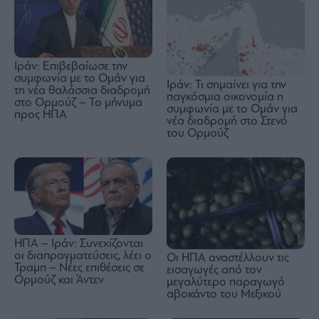
Ιράν: Επιβεβαίωσε την
συμφωνία με το Ομάν για
Ιράν: Τι σημαίνει για την
τη νέα θαλάσσια διαδρομή
παγκόσμια οικονομία η
στο Ορμούζ – Το μήνυμα
συμφωνία με το Ομάν για
προς ΗΠΑ
νέα διαδρομή στο Στενό
του Ορμούζ
ΗΠΑ – Ιράν: Συνεχίζονται
οι διαπραγματεύσεις, λέει ο
Οι ΗΠΑ αναστέλλουν τις
Τραμπ – Νέες επιθέσεις σε
εισαγωγές από τον
Ορμούζ και Άντεν
μεγαλύτερο παραγωγό
αβοκάντο του Μεξικού