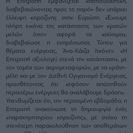
H Επιτροπή εμφανίζεται καθησυχαστική,
Monocle
Media
διαβεβαιώνοντας προς το παρόν δεν υπάρχει
Lab
έλλειψη κηροζίνης στην Ευρώπη. «Έχουμε
πλήρη εικόνα της κατάστασης των κρατών
μελών όσον αφορά τα καύσιμα»,
Mononews100
διαβεβαίωσε η εκπρόσωπος Τύπου για
θέματα ενέργειας, Άνα-Κάιζα Ιτκόνεν. «Η
Επιτροπή αξιολογεί στενά την κατάσταση», με
Εγγραφείτε
τον τομέα των αερομεταφορών, με τα κράτη-
στο
Newsletter
μέλη και με τον Διεθνή Οργανισμό Ενέργειας,
του
προσθέτοντας ότι «εφόσον απαιτηθούν
mononews.gr
περαιτέρω ενέργειες θα αναλάβουμε δράση».
Υπενθυμίζεται ότι, την περασμένη εβδομάδα, η
Επιτροπή ανακοίνωσε τη δημιουργία ενός
«παρατηρητηρίου κηροζίνης», με στόχο τη
By
submitting
στενότερη παρακολούθηση των αποθεμάτων
your
email,
you