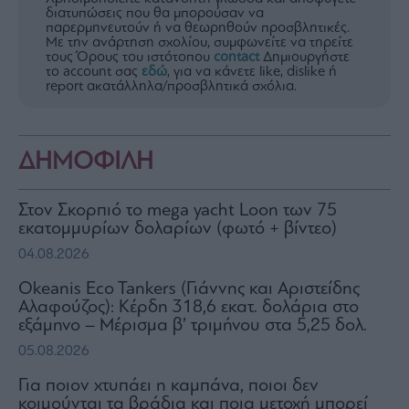
διατυπώσεις που θα μπορούσαν να
παρερμηνευτούν ή να θεωρηθούν προσβλητικές.
Με την ανάρτηση σχολίου, συμφωνείτε να τηρείτε
τους Όρους του ιστότοπου
contact
Δημιουργήστε
το account σας
εδώ
, για να κάνετε like, dislike ή
report ακατάλληλα/προσβλητικά σχόλια.
ΔΗΜΟΦΙΛΗ
Στον Σκορπιό το mega yacht Loon των 75
εκατομμυρίων δολαρίων (φωτό + βίντεο)
04.08.2026
Okeanis Eco Tankers (Γιάννης και Αριστείδης
Αλαφούζος): Κέρδη 318,6 εκατ. δολάρια στο
εξάμηνο – Μέρισμα β’ τριμήνου στα 5,25 δολ.
05.08.2026
Για ποιον χτυπάει η καμπάνα, ποιοι δεν
κοιμούνται τα βράδια και ποια μετοχή μπορεί