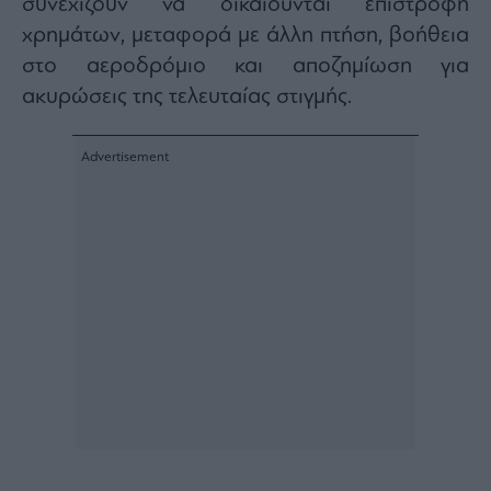
συνεχίζουν να δικαιούνται επιστροφή
ας
χρημάτων, μεταφορά με άλλη πτήση, βοήθεια
οι
ήσης
στο αεροδρόμιο και αποζημίωση για
ακυρώσεις της τελευταίας στιγμής.
4
news.gr
ghts
rved