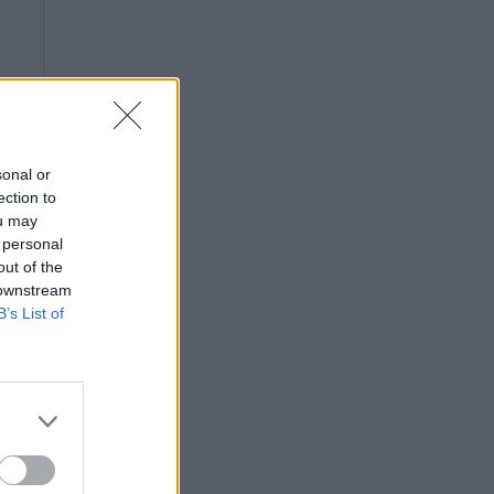
sonal or
ection to
ou may
 personal
out of the
 downstream
B’s List of
ος
23
ει
 x