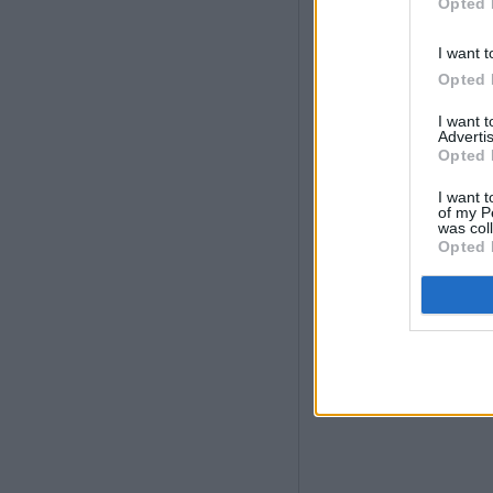
Capesize, 30 x 
Opted 
Ultramax, 2 x Sup
I want t
Το 13% των
πλο
Opted 
έχουν προγραμματ
I want 
Advertis
Opted 
I want t
of my P
was col
Opted 