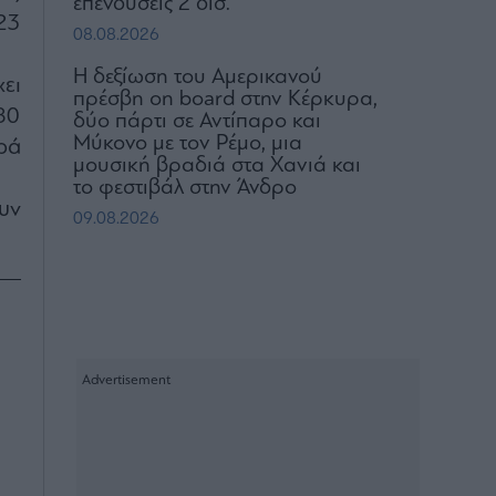
επενδύσεις 2 δισ.
23
08.08.2026
H δεξίωση του Αμερικανού
ει
πρέσβη on board στην Κέρκυρα,
80
δύο πάρτι σε Αντίπαρο και
Μύκονο με τον Ρέμο, μια
ρά
μουσική βραδιά στα Χανιά και
το φεστιβάλ στην Άνδρο
υν
09.08.2026