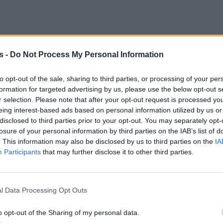
s -
Do Not Process My Personal Information
to opt-out of the sale, sharing to third parties, or processing of your per
formation for targeted advertising by us, please use the below opt-out s
r selection. Please note that after your opt-out request is processed y
eing interest-based ads based on personal information utilized by us or
disclosed to third parties prior to your opt-out. You may separately opt-
losure of your personal information by third parties on the IAB’s list of
. This information may also be disclosed by us to third parties on the
IA
Participants
that may further disclose it to other third parties.
ία
, η τρέχουσα αναλογία βιβλίου παραγγελιών πρ
έρχεται στο 10,3%, ενώ την ίδια περίοδο του 20
l Data Processing Opt Outs
λικού βιβλίου παραγγελιών μαζικής μεταφοράς έχ
ός του 2024 (8 x VLOC, 32 x Newcastlemax, 9
o opt-out of the Sharing of my personal data.