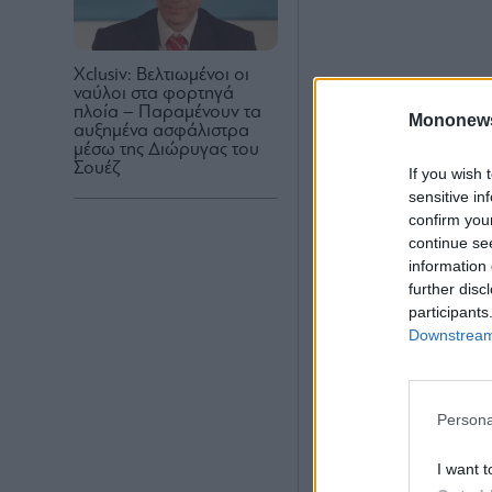
Xclusiv: Βελτιωμένοι οι
ναύλοι στα φορτηγά
πλοία – Παραμένουν τα
Mononew
αυξημένα ασφάλιστρα
μέσω της Διώρυγας του
Σουέζ
If you wish 
sensitive in
confirm you
continue se
information 
further disc
Αναλυτικά:
participants
Downstream 
Στα
φορτηγά πλο
στόλο σε DWT αν
ήταν 8%.
Persona
Το 32% του συνο
τοποθετηθεί εντ
I want t