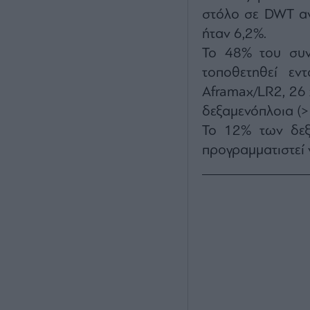
στόλο σε DWT αν
ήταν 6,2%.
Το 48% του συνο
τοποθετηθεί ε
Aframax/LR2, 26
δεξαμενόπλοια (> 
Το 12% των δεξ
προγραμματιστεί 