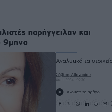
ου
r
πλιστές παρήγγειλαν και
ail,
s and
n opt
ο 9μηνο
te is
CHA
acy
rvice
Αναλυτικά τα στοιχεί
Σάββας Αθανασίου
06.11.2024 | 09:30
Ακούστε το άρθρο