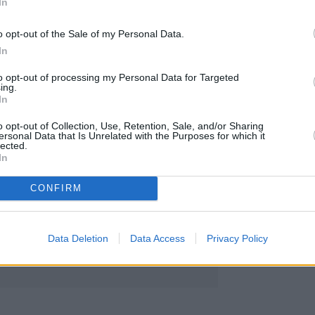
P-Panamax, 118 x Kamsarmax, 3 x Panamax, 158
In
ramax, 61 x Handysize, 9 x Small Bulkers).
o opt-out of the Sale of my Personal Data.
ίων μεταφοράς χύδην
που παραγγέλθηκαν το 20
In
ιστεί να παραδοθούν το 2028 ή μετά.
to opt-out of processing my Personal Data for Targeted
ing.
In
o opt-out of Collection, Use, Retention, Sale, and/or Sharing
ersonal Data that Is Unrelated with the Purposes for which it
lected.
In
CONFIRM
Data Deletion
Data Access
Privacy Policy