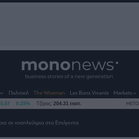
nt
t
t
Πολιτική
The Wiseman
Les Bons Vivants
Markets
5.07
0.25%
Τζίρος:
204.31 εκατ.
ΜΕΤΟ
ρια σε νοσηλεύτρια στα Επείγοντα
το