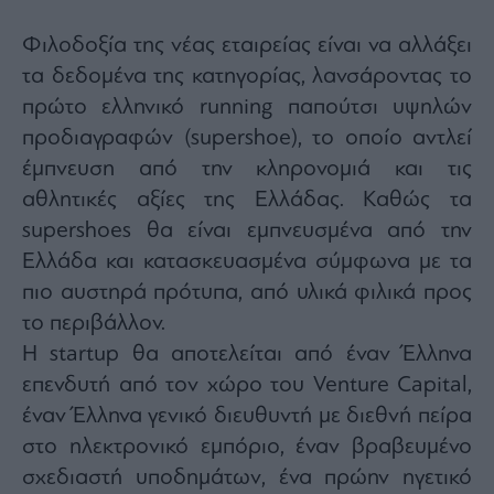
Monocle
Media
Φιλοδοξία της νέας εταιρείας είναι να αλλάξει
Lab
τα δεδομένα της κατηγορίας, λανσάροντας το
πρώτο ελληνικό running παπούτσι υψηλών
προδιαγραφών (supershoe), το οποίο αντλεί
Mononews100
έμπνευση από την κληρονομιά και τις
αθλητικές αξίες της Ελλάδας. Καθώς τα
supershoes θα είναι εμπνευσμένα από την
Εγγραφείτε
στο
Ελλάδα και κατασκευασμένα σύμφωνα με τα
Newsletter
πιο αυστηρά πρότυπα, από υλικά φιλικά προς
του
mononews.gr
το περιβάλλον.
Η startup θα αποτελείται από έναν Έλληνα
επενδυτή από τον χώρο του Venture Capital,
έναν Έλληνα γενικό διευθυντή με διεθνή πείρα
By
στο ηλεκτρονικό εμπόριο, έναν βραβευμένο
submitting
your
σχεδιαστή υποδημάτων, ένα πρώην ηγετικό
email,
you