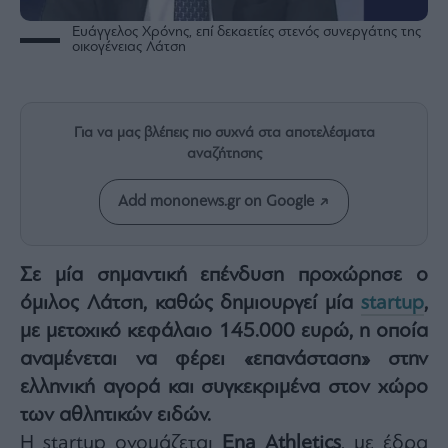
Rumors
Ευάγγελος Χρόνης, επί δεκαετίες στενός συνεργάτης της
ESG
οικογένειας Λάτση
Today
Mononews2030
Άρθρα
Για να μας βλέπεις πιο συχνά στα αποτελέσματα
Συνεντεύξεις
αναζήτησης
Add mononews.gr on Google
Σε μία σημαντική επένδυση προχώρησε ο
Les
Bons
όμιλος Λάτση, καθώς δημιουργεί μία
startup
,
Vivants
με μετοχικό κεφάλαιο 145.000 ευρώ, η οποία
Auto
αναμένεται να φέρει «επανάσταση» στην
Life
ελληνική αγορά και συγκεκριμένα στον χώρο
&
Style
των αθλητικών ειδών.
Υγεία
Η startup ονομάζεται
Ena Athletics
, με έδρα