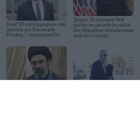
Τραμπ: Τα επιτόκια Fed
Deal 50 εκατομμυρίων στα
πρέπει να μειωθούν, αλλά
ακίνητα για Eurobank-
δεν εξαρτάται αποκλειστικά
Prodea – mononewsTV
από τον Γουορς
Μοτζτάμπα Χαμενεΐ:
Υποκλοπές: Στο αρχείο για
1x
Ανησυχία στην Τεχεράνη
τρίτη φορά η υπόθεση με
για την υγεία του – «Σε
απόφαση του Εισαγγελέα
λίγες μέρες ίσως έρθει το
Ευ. Μπακέλα
τέλος», γράφουν ιρανικά
ΜΜΕ