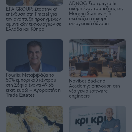
ADNOC: Στο «payroll»
ακόμη ένας τραπεζίτης της
EFA GROUP: Στρατηγική
Morgan Stanley – Τι
επένδυση στη Fractal για
σχεδιάζει η ισχυρή
την ανάπτυξη προηγμένων
ενεργειακή δύναμη
αμυντικών τεχνολογιών σε
Ελλάδα και Κύπρο
Fourlis: Μεταβιβάζει το
50% εμπορικού κέντρου
Novibet Backend
στη Σόφια έναντι 49,35
Academy: Επένδυση στη
εκατ. ευρώ – Αγοραστής η
νέα γενιά software
Trade Estates
engineers