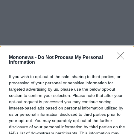
Mononews -
Do Not Process My Personal
Information
If you wish to opt-out of the sale, sharing to third parties, or
processing of your personal or sensitive information for
Η έρευνα, ανάπτυξη και το marketing
targeted advertising by us, please use the below opt-out
section to confirm your selection. Please note that after your
καινοτόμων αθλητικών ενδυμάτων και
opt-out request is processed you may continue seeing
εξοπλισμού. Το λιανικό εμπόριο των ανωτέρω
interest-based ads based on personal information utilized by
αθλητικών ειδών δια αλληλογραφίας η μέσω
us or personal information disclosed to third parties prior to
your opt-out. You may separately opt-out of the further
διαδικτύου.
disclosure of your personal information by third parties on the
Το χονδρικό εμπόριο αθλητικών ειδών
IAB’s list of downstream participants. This information may