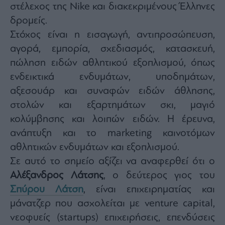
στέλεχος της Nike και διακεκριμένους Έλληνες
agree
to
our
δρομείς.
Terms
and
Στόχος είναι η εισαγωγή, αντιπροσώπευση,
Privacy
Notice.
αγορά, εμπορία, σχεδιασμός, κατασκευή,
You
can
opt
πώληση ειδών αθλητικού εξοπλισμού, όπως
out
at
ενδεικτικά ενδυμάτων, υποδημάτων,
any
time.
αξεσουάρ και συναφών ειδών άθλησης,
This
site
is
στολών και εξαρτημάτων σκι, μαγιό
protected
by
κολύμβησης και λοιπών ειδών. Η έρευνα,
reCAPTCHA
and
ανάπτυξη και το marketing καινοτόμων
the
Google
Privacy
αθλητικών ενδυμάτων και εξοπλισμού.
Policy
and
Σε αυτό το σημείο αξίζει να αναφερθεί ότι ο
Terms
of
Αλέξανδρος Λάτσης
, ο δεύτερος γιος του
Service
apply.
Σπύρου Λάτση
, είναι επιχειρηματίας και
μάνατζερ που ασχολείται με venture capital,
ότητα
νεοφυείς (startups) επιχειρήσεις, επενδύσεις
ι
ίες