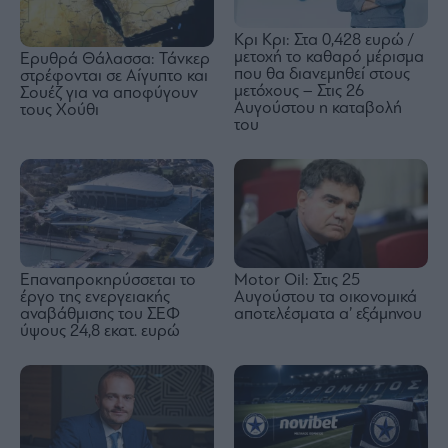
Κρι Κρι: Στα 0,428 ευρώ /
μετοχή το καθαρό μέρισμα
Ερυθρά Θάλασσα: Τάνκερ
που θα διανεμηθεί στους
στρέφονται σε Αίγυπτο και
μετόχους – Στις 26
Σουέζ για να αποφύγουν
Αυγούστου η καταβολή
τους Χούθι
του
Επαναπροκηρύσσεται το
Motor Oil: Στις 25
έργο της ενεργειακής
Αυγούστου τα οικονομικά
αναβάθμισης του ΣΕΦ
αποτελέσματα α’ εξάμηνου
ύψους 24,8 εκατ. ευρώ