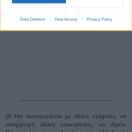
Data Deletion
Data Access
Privacy Policy
β) Να συγχωνεύεται με άλλες εταιρείες, να
απορροφά άλλες επιχειρήσεις, να ιδρύει