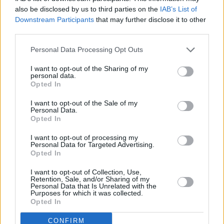
κατόπιν εισαγωγής έτοιμων αθλητικών ειδών.
also be disclosed by us to third parties on the
IAB’s List of
Downstream Participants
that may further disclose it to other
Επίσης η εταιρεία μπορεί:
third parties.
α) Να συμμετέχει σε οποιαδήποτε επιχείρηση
με όμοιο ή παρεμφερή σκοπό, οποιουδήποτε
Personal Data Processing Opt Outs
εταιρικού τύπου.
I want to opt-out of the Sharing of my
personal data.
Opted In
I want to opt-out of the Sale of my
Personal Data.
Opted In
I want to opt-out of processing my
Personal Data for Targeted Advertising.
Opted In
I want to opt-out of Collection, Use,
Retention, Sale, and/or Sharing of my
Personal Data that Is Unrelated with the
Purposes for which it was collected.
Opted In
CONFIRM