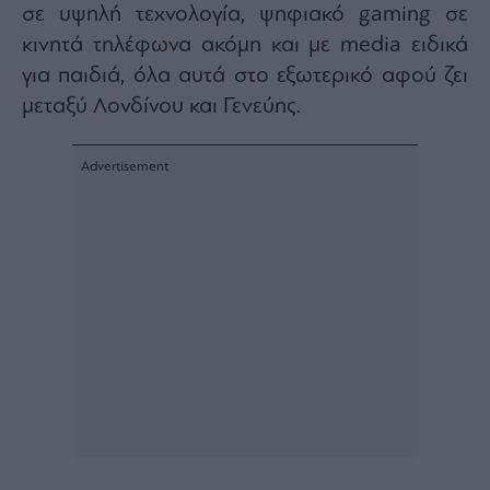
σε υψηλή τεχνολογία, ψηφιακό gaming σε
ας
οι
κινητά τηλέφωνα ακόμη και με media ειδικά
ήσης
για παιδιά, όλα αυτά στο εξωτερικό αφού ζει
μεταξύ Λονδίνου και Γενεύης.
4
news.gr
ghts
rved