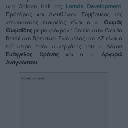
Architecture
στο Golden Hall της
Lamda Development
.
&
Πρόεδρος και Διευθύνων Σύμβουλος της
Design
νεοσύστατης εταιρείας είναι ο κ.
Θωμάς
Fashion
Θωμαΐδης
με μακρόχρονη θητεία στην Ocado
&
Art
Retail στη Βρετανία. Ενώ μέλος στο ΔΣ είναι ο
Watches
επί σειρά ετών συνεργάτης του κ. Λάτση
Yachts
Ευάγγελος Χρόνης
και η κ.
Αργυρώ
Table
Αναγνώστου
.
For
Two
Μετοχές
Αγορές
Trader's
book