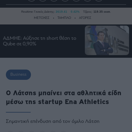
Realtime Γενικός Δείκτης:
2619.41
0.42%
Τζίρος:
119.35 εκατ.
ΜΕΤΟΧΕΣ
ΤΑΜΠΛΟ
ΑΓΟΡΕΣ
ΑΔΜΗΕ: Αύξησε τη short θέση το
Ειδήσεις
Qube σε 0,90%
Οικονομία
Business
Τράπεζες
Ναυτιλία
Business
Real
Estate
Ο Λάτσης μπαίνει στα αθλητικά είδη
Ενέργεια
μέσω της startup Ena Athletics
Πολιτική
Πολιτισμός
Σημαντική επένδυση από τον όμιλο Λάτση
Κοινωνία
Law