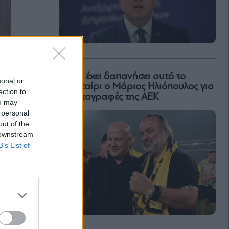
Πόσα έχει δαπανήσει αυτό το
sonal or
καλοκαίρι ο Μάριος Ηλιόπουλος για
ection to
τις μεταγραφές της ΑΕΚ
ou may
 personal
out of the
 downstream
B’s List of