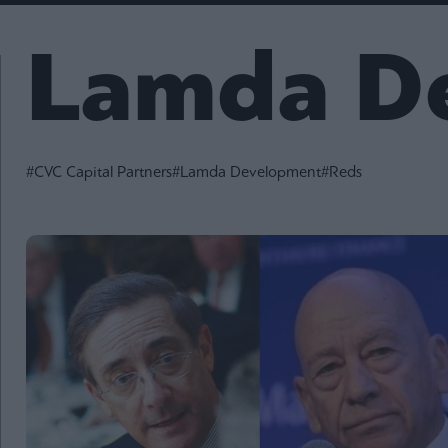
Fashion
Κοινωνία
Rumors
Ανακοινώσεις
Newsletter τ
&
mononews.g
Art
Lamda D
Law
ESG
Today
Watches
ΕΓΓΡΑΦΗ
Bloomberg
Mononews2030
Yachts
By submitting your em
Financial
you agree to our Term
Times
Άρθρα
Privacy Notice. You ca
Table
out at any time. This si
#CVC Capital Partners
#Lamda Development
#Reds
For
protected by reCAPT
and the Google Priv
Συνεντεύξεις
Two
Policy and Terms of Se
apply.
Ταυτότητα
Οι
2024
Αξίες
mononews.gr
μας
All rights
Όροι
reserved
Χρήσης