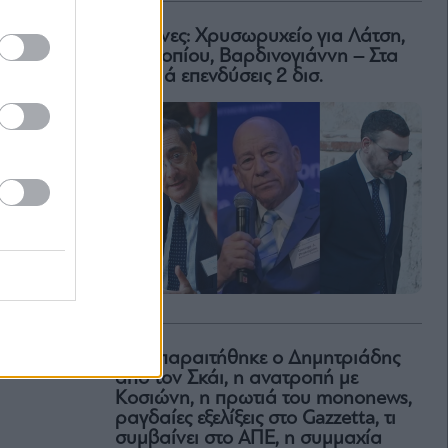
Μαρίνες: Χρυσωρυχείο για Λάτση,
Προκοπίου, Βαρδινογιάννη – Στα
σκαριά επενδύσεις 2 δισ.
Γιατί παραιτήθηκε ο Δημητριάδης
από τον Σκάι, η ανατροπή με
Κοσιώνη, η πρωτιά του mononews,
ραγδαίες εξελίξεις στο Gazzetta, τι
συμβαίνει στο ΑΠΕ, η συμμαχία