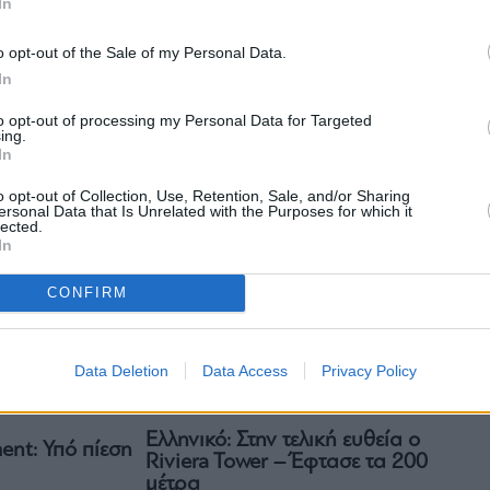
In
Business
The Ellinikon: Βήματα προόδου
o opt-out of the Sale of my Personal Data.
για την μεγάλη επένδυση της
υτά είναι τα
In
Lamda Development – Το
ς αγοράς μέχρι
χρονοδιάγραμμα των έργων
to opt-out of processing my Personal Data for Targeted
ίου, οι
έως το 2029
ing.
r και η Motor
In
o opt-out of Collection, Use, Retention, Sale, and/or Sharing
ersonal Data that Is Unrelated with the Purposes for which it
lected.
In
CONFIRM
Data Deletion
Data Access
Privacy Policy
Business
Ελληνικό: Στην τελική ευθεία ο
nt: Υπό πίεση
Riviera Tower – Έφτασε τα 200
μέτρα