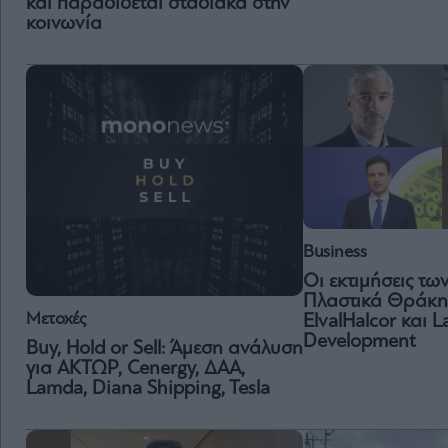
και παραδίδεται σταδιακά στην
κοινωνία
Business
Οι εκτιμήσεις τω
Πλαστικά Θράκης
Μετοχές
ElvalHalcor και 
Development
Buy, Hold or Sell: Άμεση ανάλυση
για ΑΚΤΩΡ, Cenergy, ΔΑΑ,
Lamda, Diana Shipping, Tesla