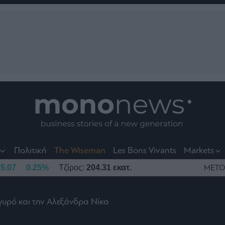
nt
t
t
Πολιτική
The Wiseman
Les Bons Vivants
Markets
5.07
0.25%
Τζίρος:
204.31 εκατ.
ΜΕΤΟ
ργυρό και την Αλεξάνδρα Νίκα
το