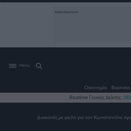
Ειδήσεις
Creative Conte
Οικονομία
The
Μετοχές
Branded Conten
Wiseman
Les
Business
Αγορές
Reports &
Bons
Room
Branded Conten
Vivants
301
Calendar
Τράπεζες
Trader's
book
Auto
My
Monocle Media
Menu
Ναυτιλία
Story
Lab
Buy-
Life
Hold-
Real
&
Media
Sell
Estate
Style
Οικονομία
Business
Winners
The
Ενέργεια
Realtime Γενικός Δείκτης:
261
Υγεία
Mononews100
&
Value
Losers
Investor
Πολιτική
Architecture
&
Διακοπές με yacht για τον Κωνσταντίνο Α
Επι-
Crypto
Design
Πολιτισμός
θετικά
Χρηματιστηριακές
Εγγραφείτε σ