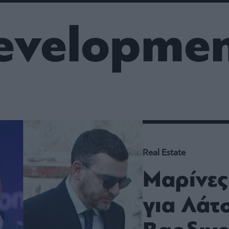
ου
r
evelopme
ail,
s and
n opt
te is
CHA
acy
rvice
Real Estate
Μαρίνες
για Λάτ