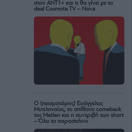
στον ΑΝΤ1+ και τι θα γίνει με το
deal Cosmote TV – Nova
Ο (πεισματάρης) Ευάγγελος
Μυτιληναίος, το απίθανο comeback
της Μetlen και η συντριβή των short
– Όλο το παρασκήνιο