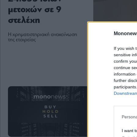
μετοχών σε 9
στελέχη
Mononew
Η χρηματιστηριακή ανακοίνωση
της εταιρείας
If you wish 
sensitive in
confirm you
continue se
information 
further disc
participants
Downstream 
Persona
I want t