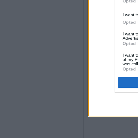
Opted 
I want t
Opted 
I want 
Advertis
Opted 
I want t
of my P
was col
Opted 