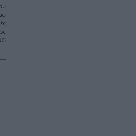
που
μο
ές
ος
NG