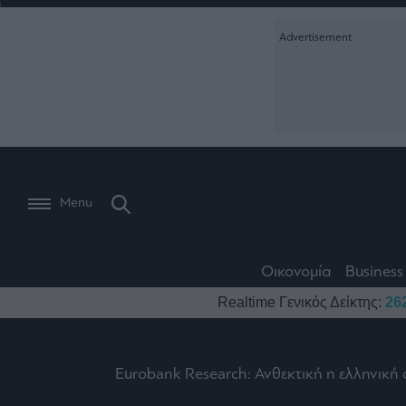
Ειδήσεις
Creative Conte
Οικονομία
The
Μετοχές
Branded Conten
Wiseman
Les
Business
Αγορές
Reports &
Bons
Room
Branded Conten
Vivants
301
Calendar
Τράπεζες
Trader's
book
Auto
My
Monocle Media
Menu
Ναυτιλία
Story
Lab
Buy-
Life
Hold-
Real
&
Media
Sell
Estate
Style
Οικονομία
Business
Winners
The
Ενέργεια
Realtime Γενικός Δείκτης:
26
Υγεία
Mononews100
&
Value
Losers
Investor
Πολιτική
Architecture
&
Επι-
Crypto
Design
Eurobank Research: Ανθεκτική η ελληνική 
Πολιτισμός
θετικά
Χρηματιστηριακές
Εγγραφείτε σ