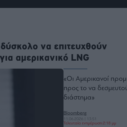
ου
r
ail,
s and
 δύσκολο να επιτευχθούν
n opt
te is
CHA
για αμερικανικό LNG
acy
rvice
«Οι Αμερικανοί προμ
προς το να δεσμευτού
διάστημα»
Bloomberg
11.06.2026 | 13:51
Τελευταία ενημέρωση:2:18 μμ