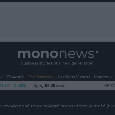
nt
t
t
Πολιτική
The Wiseman
Les Bons Vivants
Markets
21.12
0.49%
Τζίρος:
62.80 εκατ.
ΜΕΤΟ
οικονομία παρά το γεωπολιτικό σοκ στη Μέση Ανατολή (πίν
το