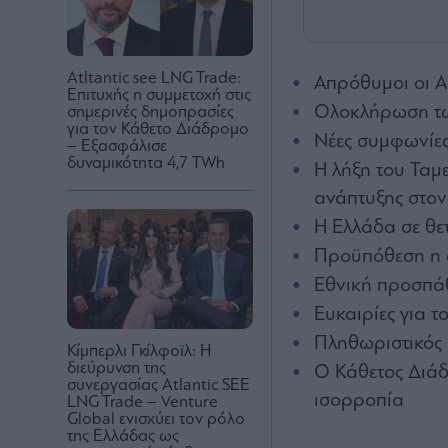
Atltantic see LNG Trade:
Απρόθυμοι οι Α
Επιτυχής η συμμετοχή στις
Ολοκλήρωση τω
σημερινές δημοπρασίες
για τον Κάθετο Διάδρομο
Νέες συμφωνίε
– Εξασφάλισε
δυναμικότητα 4,7 TWh
Η λήξη του Ταμ
ανάπτυξης στον
Η Ελλάδα σε θε
Προϋπόθεση η 
Εθνική προσπά
Ευκαιρίες για 
Πληθωριστικός 
Κίμπερλι Γκίλφοϊλ: Η
διεύρυνση της
Ο Κάθετος Διάδ
συνεργασίας Atlantic SEE
ισορροπία
LNG Trade – Venture
Global ενισχύει τον ρόλο
της Ελλάδας ως