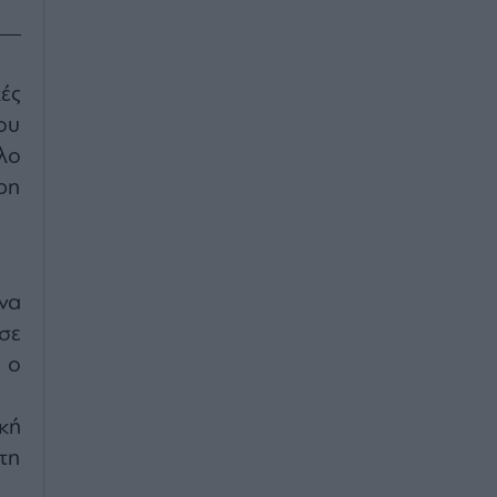
ές
ου
λο
ρη
να
σε
 ο
κή
τη