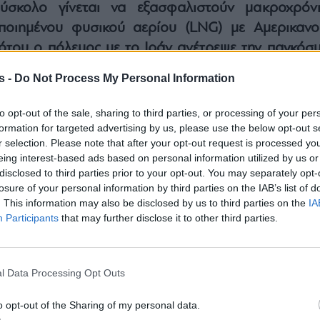
ύσκολο γίνεται να εξασφαλιστούν μακροχρόνι
ποιημένου φυσικού αερίου (LNG) με Αμερικανο
ότου ο πόλεμος με το Ιράν ανέτρεψε την παγκόσμ
 με τον επικεφαλής της
Atlantic SEE LNG Tra
s -
Do Not Process My Personal Information
χου
.
ι ο ανταγωνισμός μεταξύ Ευρωπαίων και Ασιατ
to opt-out of the sale, sharing to third parties, or processing of your per
ο αμερικανικό
LNG
έχει ενταθεί μετά τη σύγκρου
formation for targeted advertising by us, please use the below opt-out s
r selection. Please note that after your opt-out request is processed y
ή που οδήγησε στο κλείσιμο των
Στενών του Ορμο
eing interest-based ads based on personal information utilized by us or
ο ένα πέμπτο του παγκόσμιου εφοδιασμού κ
disclosed to third parties prior to your opt-out. You may separately opt-
 τις τιμές της spot αγοράς.
losure of your personal information by third parties on the IAB’s list of
. This information may also be disclosed by us to third parties on the
IA
Participants
that may further disclose it to other third parties.
l Data Processing Opt Outs
o opt-out of the Sharing of my personal data.