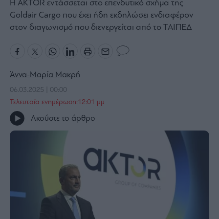
H AKTOR εντάσσεται στο επενδυτικό σχήμα της
Bloomberg
Goldair Cargo που έχει ήδη εκδηλώσει ενδιαφέρον
Financial
στον διαγωνισμό που διενεργείται από το ΤΑΙΠΕΔ
Times
Άννα-Μαρία Μακρή
The
06.03.2025 | 00:00
Wiseman
Τελευταία ενημέρωση:12:01 μμ
Room
301
Ακούστε το άρθρο
My
Story
Media
Winners
&
Losers
Επι-
θετικά