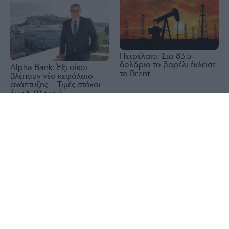
Πετρέλαιο: Στα 83,5
δολάρια το βαρέλι έκλεισε
Alpha Bank: Έξι οίκοι
το Brent
βλέπουν νέο κεφάλαιο
ανάπτυξης – Τιμές στόχοι
έως 5,30 ευρώ
1x
Wall Street: Η αδύναμη
Reuters: Σύντομα μια
αγορά εργασίας έστειλε σε
συμφωνία του Ομάν και
νέο ρεκόρ τον S&P 500 –
του Ιράν για τα Στενά του
Άλμα 15,8% για την SpaceX
Ορμούζ, λέει Αμερικανός
αξιωματούχος