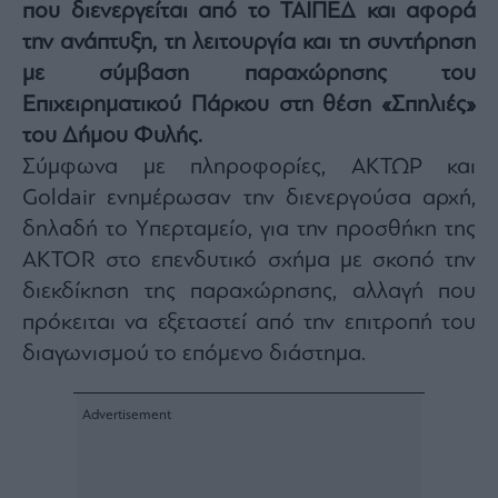
που διενεργείται από το ΤΑΙΠΕΔ και αφορά
Architecture
την ανάπτυξη, τη λειτουργία και τη συντήρηση
&
Design
με σύμβαση παραχώρησης του
Fashion
Επιχειρηματικού Πάρκου στη θέση «Σπηλιές»
&
του Δήμου Φυλής.
Art
Σύμφωνα με πληροφορίες, ΑΚΤΩΡ και
Watches
Goldair ενημέρωσαν την διενεργούσα αρχή,
Yachts
δηλαδή το Yπερταμείο, για την προσθήκη της
Table
For
AKTOR στο επενδυτικό σχήμα με σκοπό την
Two
διεκδίκηση της παραχώρησης, αλλαγή που
πρόκειται να εξεταστεί από την επιτροπή του
διαγωνισμού το επόμενο διάστημα.
Μετοχές
Αγορές
Trader's
book