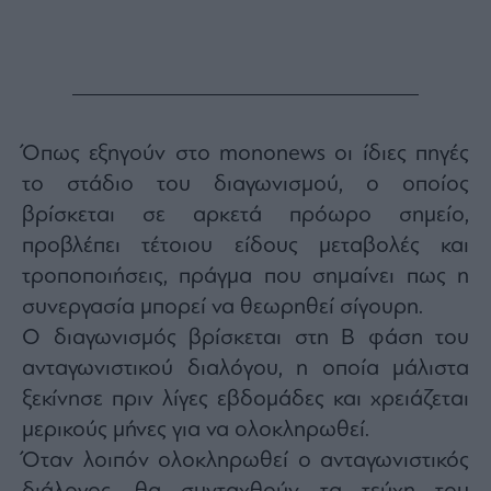
Monocle
Media
Lab
Mononews100
Όπως εξηγούν στο mononews οι ίδιες πηγές
το στάδιο του διαγωνισμού, ο οποίος
βρίσκεται σε αρκετά πρόωρο σημείο,
Εγγραφείτε
προβλέπει τέτοιου είδους μεταβολές και
στο
τροποποιήσεις, πράγμα που σημαίνει πως η
Newsletter
του
συνεργασία μπορεί να θεωρηθεί σίγουρη.
mononews.gr
Ο διαγωνισμός βρίσκεται στη Β φάση του
ανταγωνιστικού διαλόγου, η οποία μάλιστα
ξεκίνησε πριν λίγες εβδομάδες και χρειάζεται
μερικούς μήνες για να ολοκληρωθεί.
By
submitting
Όταν λοιπόν ολοκληρωθεί ο ανταγωνιστικός
your
email,
you