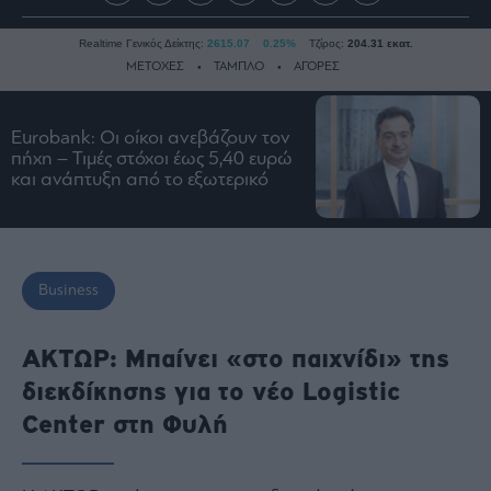
Realtime Γενικός Δείκτης:
2615.07
0.25%
Τζίρος:
204.31 εκατ.
ΜΕΤΟΧΕΣ
ΤΑΜΠΛΟ
ΑΓΟΡΕΣ
Eurobank: Οι οίκοι ανεβάζουν τον
Ειδήσεις
πήχη – Τιμές στόχοι έως 5,40 ευρώ
και ανάπτυξη από το εξωτερικό
Οικονομία
Business
Τράπεζες
Ναυτιλία
Business
Real
Estate
ΑΚΤΩΡ: Μπαίνει «στο παιχνίδι» της
Ενέργεια
διεκδίκησης για το νέο Logistic
Πολιτική
Center στη Φυλή
Πολιτισμός
Κοινωνία
Law