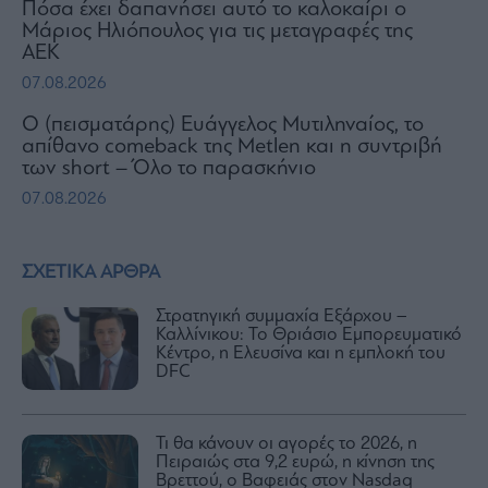
Πόσα έχει δαπανήσει αυτό το καλοκαίρι ο
Μάριος Ηλιόπουλος για τις μεταγραφές της
ΑΕΚ
07.08.2026
Ο (πεισματάρης) Ευάγγελος Μυτιληναίος, το
απίθανο comeback της Μetlen και η συντριβή
των short – Όλο το παρασκήνιο
07.08.2026
ΣΧΕΤΙΚΑ ΑΡΘΡΑ
Στρατηγική συμμαχία Εξάρχου –
Καλλίνικου: Το Θριάσιο Εμπορευματικό
Κέντρο, η Ελευσίνα και η εμπλοκή του
DFC
Τι θα κάνουν οι αγορές το 2026, η
Πειραιώς στα 9,2 ευρώ, η κίνηση της
Βρεττού, o Βαφειάς στον Nasdaq