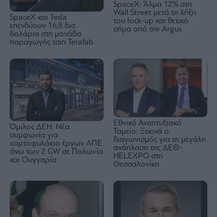
SpaceX: Άλμα 12% στη
Wall Street μετά τη λήξη
SpaceX και Tesla
του lock-up και θετικό
επενδύουν 16,8 δισ.
σήμα από την Argus
δολάρια στη μονάδα
παραγωγής τσιπ Terafab
Εθνικό Αναπτυξιακό
Όμιλος ΔΕΗ: Νέα
Ταμείο: Ξεκινά ο
συμφωνία για
διαγωνισμός για τη μεγάλη
χαρτοφυλάκιο έργων ΑΠΕ
ανάπλαση της ΔΕΘ-
άνω των 2 GW σε Πολωνία
HELEXPO στη
και Ουγγαρία
Θεσσαλονίκη