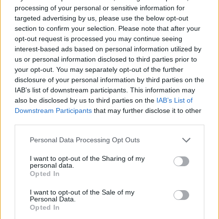
στρεμμάτων περίπου, στην περιοχή «Σπηλιές»
processing of your personal or sensitive information for
του Δήμου Φυλής.
targeted advertising by us, please use the below opt-out
Υπενθυμίζεται πως έχουν ήδη εξασφαλιστεί
section to confirm your selection. Please note that after your
opt-out request is processed you may continue seeing
πόροι 21 εκατ. ευρώ από το Ταμείο
interest-based ads based on personal information utilized by
Ανάκαμψης, προς τις εγκαταστημένες στην
us or personal information disclosed to third parties prior to
περιοχή του Ελαιώνα / Βοτανικού
your opt-out. You may separately opt-out of the further
disclosure of your personal information by third parties on the
μεταφορικές επιχειρήσεις και τη
IAB’s list of downstream participants. This information may
μετεγκατάστασή τους στον νέο Πάρκο της
also be disclosed by us to third parties on the
IAB’s List of
Φυλής.
Downstream Participants
that may further disclose it to other
third parties.
Personal Data Processing Opt Outs
I want to opt-out of the Sharing of my
personal data.
Opted In
I want to opt-out of the Sale of my
Personal Data.
Opted In