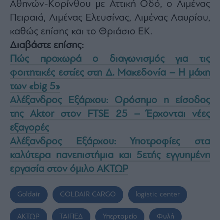
Αθηνών-Κορίνθου με Αττική Οδό, ο Λιμένας
Πειραιά, Λιμένας Ελευσίνας, Λιμένας Λαυρίου,
καθώς επίσης και το Θριάσιο ΕΚ.
Διαβάστε επίσης:
Πώς προχωρά ο διαγωνισμός για τις
φοιτητικές εστίες στη Δ. Μακεδονία – Η μάχη
των «big 5»
Αλέξανδρος Εξάρχου: Ορόσημο η είσοδος
της Aktor στον FTSE 25 – Έρχονται νέες
εξαγορές
Αλέξανδρος Εξάρχου: Υποτροφίες στα
καλύτερα πανεπιστήμια και 5ετής εγγυημένη
εργασία στον όμιλο ΑΚΤΩΡ
Goldair
GOLDAIR CARGO
logistic center
ΑΚΤΩΡ
ΤΑΙΠΕΔ
Υπερταμείο
Φυλή