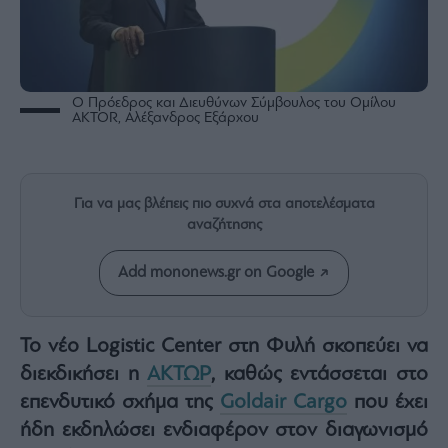
Rumors
ESG
Today
Mononews2030
Ο Πρόεδρος και Διευθύνων Σύμβουλος του Ομίλου
Άρθρα
AKTOR, Αλέξανδρος Εξάρχου
Συνεντεύξεις
Για να μας βλέπεις πιο συχνά στα αποτελέσματα
αναζήτησης
Add mononews.gr on Google
Les
Bons
Vivants
Auto
Το νέο Logistic Center στη Φυλή σκοπεύει να
διεκδικήσει η
ΑΚΤΩΡ
, καθώς εντάσσεται στο
Life
&
επενδυτικό σχήμα της
Goldair Cargo
που έχει
Style
ήδη εκδηλώσει ενδιαφέρον στον διαγωνισμό
Υγεία