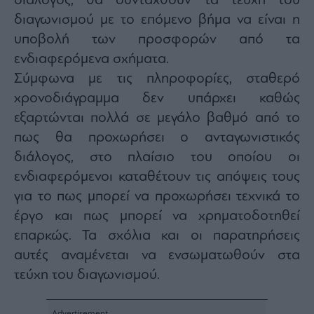
διάλογος, θα συνταχθούν τα τεύχη του
agree
to
διαγωνισμού με το επόμενο βήμα να είναι η
our
Terms
υποβολή των προσφορών από τα
and
Privacy
ενδιαφερόμενα σχήματα.
Notice.
You
can
Σύμφωνα με τις πληροφορίες, σταθερό
opt
out
χρονοδιάγραμμα δεν υπάρχει καθώς
at
any
εξαρτώνται πολλά σε μεγάλο βαθμό από το
time.
This
site
πως θα προχωρήσει ο ανταγωνιστικός
is
protected
διάλογος, στο πλαίσιο του οποίου οι
by
reCAPTCHA
ενδιαφερόμενοι καταθέτουν τις απόψεις τους
and
the
Google
για το πως μπορεί να προχωρήσει τεχνικά το
Privacy
Policy
έργο και πως μπορεί να χρηματοδοτηθεί
and
Terms
επαρκώς. Τα σχόλια και οι παρατηρήσεις
of
Service
apply.
αυτές αναμένεται να ενσωματωθούν στα
τεύχη του διαγωνισμού.
ότητα
ι
ίες