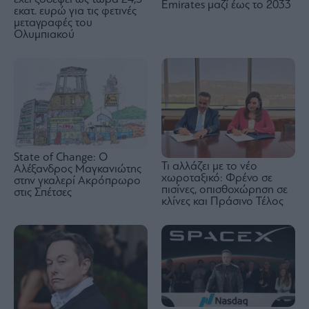
Emirates μαζί έως το 2033
εκατ. ευρώ για τις φετινές
μεταγραφές του
Ολυμπιακού
State of Change: Ο
Τι αλλάζει με το νέο
Αλέξανδρος Μαγκανιώτης
χωροταξικό: Φρένο σε
στην γκαλερί Ακρόπρωρο
πισίνες, οπισθοχώρηση σε
στις Σπέτσες
κλίνες και Πράσινο Τέλος