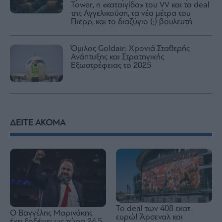
Tower, η «καταιγίδα» του VV και τα deal
της Αγγελικούση, τα νέα μέτρα του
Πιερρ, και το διαζύγιο (;) βουλευτή
Όμιλος Goldair: Χρονιά Σταθερής
Ανάπτυξης και Στρατηγικής
Εξωστρέφειας το 2025
ΔΕΙΤΕ ΑΚΟΜΑ
To deal των 408 εκατ.
Ο Βαγγέλης Μαρινάκης
ευρώ! Άρσεναλ και
έχει ξοδέψει ως τώρα 24,5