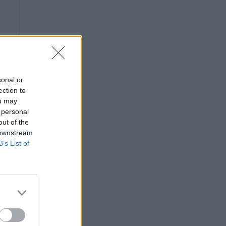
sonal or
ection to
ou may
 personal
out of the
 downstream
B’s List of