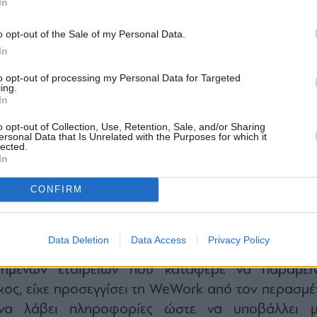
In
o opt-out of the Sale of my Personal Data.
In
πιστρέφει μαζί με ένα hedge fund για να ξαναπάρ
to opt-out of processing my Personal Data for Targeted
ing.
 του εταιρεία.
In
ούχος, ιδρυτής της WeWork, φέρεται σύμφωνα με 
o opt-out of Collection, Use, Retention, Sale, and/or Sharing
πιέζει την πτωχευμένη εταιρεία να εξετάσει τ
ersonal Data that Is Unrelated with the Purposes for which it
lected.
 την εξαγορά της.
In
απέστειλαν οι δικηγόροι του στους συμβούλους τ
έρα, η νέα εταιρεία ακινήτων Flow Global τ
CONFIRM
ότι έχει την υποστήριξη από το hedge fund Thi
eb για να βάλει χρηματοδοτήσει για την προσφορά
Data Deletion
Data Access
Privacy Policy
 πληροφορίες, ο Neumann, ένας από τους λίγο
πημένων εταιρειών που κατάφερε να παραμείν
ος, είχε προσεγγίσει τη WeWork από τον περασμέ
να λάβει πληροφορίες ώστε να υποβάλλει μ