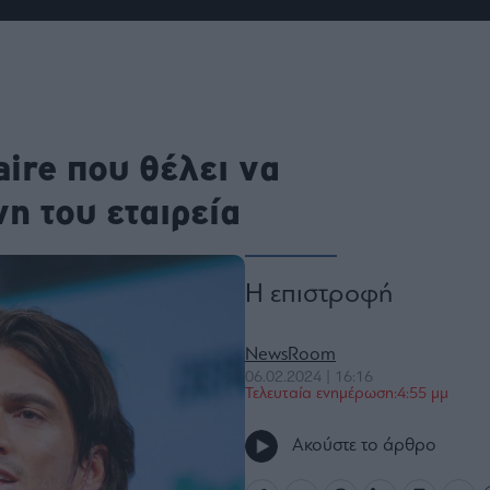
ου
r
ail,
ire που θέλει να
s and
n opt
te is
CHA
η του εταιρεία
acy
rvice
Η επιστροφή
NewsRoom
06.02.2024 | 16:16
Τελευταία ενημέρωση:4:55 μμ
Ακούστε το άρθρο