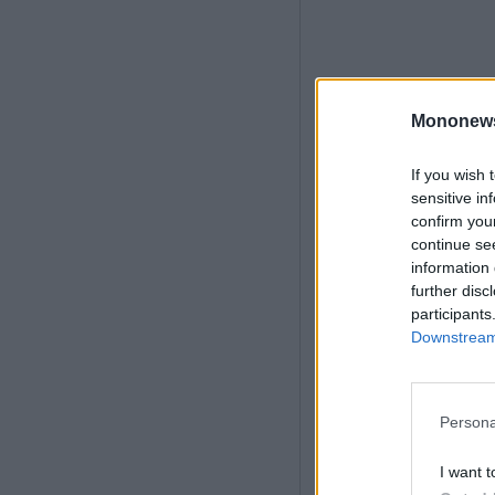
Mononew
If you wish 
sensitive in
confirm you
continue se
information 
further disc
participants
Downstream 
Persona
I want t