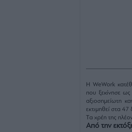
Η WeWork κατέθε
που ξεκίνησε ως 
αξιοσημείωτη κα
εκτιμηθεί στα 47
Tα χρέη της πλέο
Από την εκτό