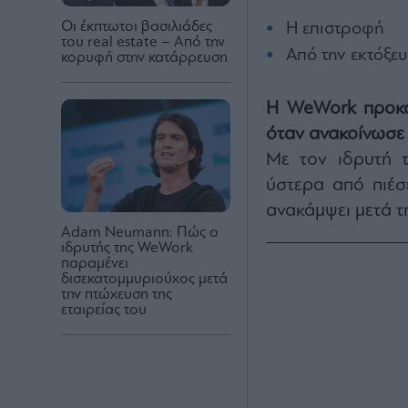
Οι έκπτωτοι βασιλιάδες
H επιστροφή
του real estate – Από την
Από την εκτόξε
κορυφή στην κατάρρευση
H WeWork προκάλ
όταν ανακοίνωσε 
Με τον ιδρυτή 
ύστερα από πιέσ
ανακάμψει μετά τ
Adam Neumann: Πώς ο
ιδρυτής της WeWork
παραμένει
δισεκατομμυριούχος μετά
την πτώχευση της
εταιρείας του