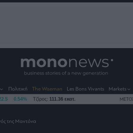
nt
t
t
Πολιτική
The Wiseman
Les Bons Vivants
Markets
22.5
0.54%
Τζίρος:
111.36 εκατ.
ΜΕΤΟ
γός της Μαντόνα
το