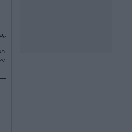
ς,
ει
να