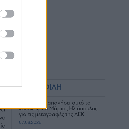
ει
τα
ην
ης
ου
rd
ΔΗΜΟΦΙΛΗ
.
υς
Πόσα έχει δαπανήσει αυτό το
καλοκαίρι ο Μάριος Ηλιόπουλος
ει
για τις μεταγραφές της ΑΕΚ
νο
07.08.2026
ία