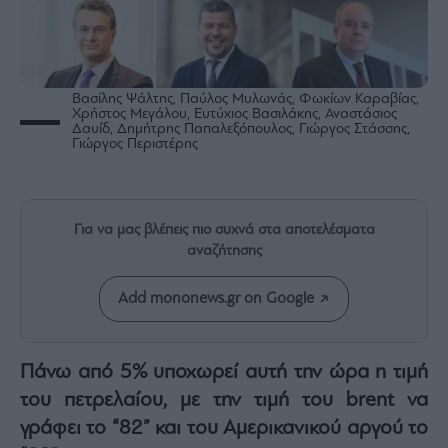
Rumors
ESG
Today
Mononews2030
Βασίλης Ψάλτης, Παύλος Μυλωνάς, Φωκίων Καραβίας,
Χρήστος Μεγάλου, Ευτύχιος Βασιλάκης, Αναστάσιος
Άρθρα
Δαυίδ, Δημήτρης Παπαλεξόπουλος, Γιώργος Στάσσης,
Γιώργος Περιστέρης
Συνεντεύξεις
Για να μας βλέπεις πιο συχνά στα αποτελέσματα
αναζήτησης
Les
Bons
Add mononews.gr on Google
Vivants
Auto
Πάνω από 5% υποχωρεί αυτή την ώρα η τιμή
Life
&
του πετρελαίου, με την τιμή του brent να
Style
γράφει το “82” και του Αμερικανικού αργού το
Υγεία