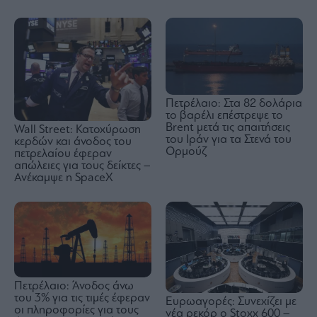
Πετρέλαιο: Στα 82 δολάρια
το βαρέλι επέστρεψε το
Brent μετά τις απαιτήσεις
Wall Street: Κατοχύρωση
του Ιράν για τα Στενά του
κερδών και άνοδος του
Ορμούζ
πετρελαίου έφεραν
απώλειες για τους δείκτες –
Ανέκαμψε η SpaceX
Πετρέλαιο: Άνοδος άνω
του 3% για τις τιμές έφεραν
Ευρωαγορές: Συνεχίζει με
οι πληροφορίες για τους
νέα ρεκόρ ο Stoxx 600 –