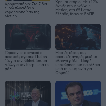
Χρηματιστήριο: Με +12%
Χρηματιστήριο: Στα 7 δισ.
άνοιξε στο Λονδίνο η
ευρώ πλησιάζει η
Metlen, στα €51 στην
κεφαλαιοποίηση της
Ελλάδα, focus σε ΕΛΠΕ
Metlen
Γύρισαν σε αρνητικό οι
Μεικτές τάσεις στις
ασιατικές αγορές: Πτώση
ασιατικές αγορές μετά το
1% για τον Nikkei, βουτιά
χθεσινό ράλι – Mικρή
4,5% για τον Kospi μετά το
υποχώρηση στο πετρέλαιο
ράλι
μετά τη συμφωνία για
Ορμούζ