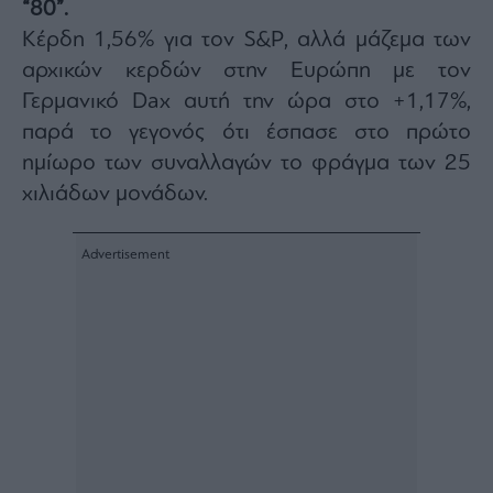
“80”.
Architecture
Κέρδη 1,56% για τον S&P, αλλά μάζεμα των
&
Design
αρχικών κερδών στην Ευρώπη με τον
Fashion
Γερμανικό Dax αυτή την ώρα στο +1,17%,
&
παρά το γεγονός ότι έσπασε στο πρώτο
Art
ημίωρο των συναλλαγών το φράγμα των 25
Watches
χιλιάδων μονάδων.
Yachts
Table
For
Two
Μετοχές
Αγορές
Trader's
book