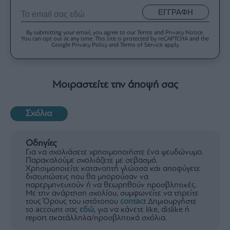
ΕΓΓΡΑΦΗ
By submitting your email, you agree to our Terms and Privacy Notice.
You can opt out at any time. This site is protected by reCAPTCHA and the
Google Privacy Policy and Terms of Service apply.
Μοιραστείτε την άποψή σας
Σχόλια
Οδηγίες
Για να σχολιάσετε χρησιμοποιήστε ένα ψευδώνυμο.
Παρακαλούμε σχολιάζετε με σεβασμό.
Χρησιμοποιείτε κατανοητή γλώσσα και αποφύγετε
διατυπώσεις που θα μπορούσαν να
παρερμηνευτούν ή να θεωρηθούν προσβλητικές.
Με την ανάρτηση σχολίου, συμφωνείτε να τηρείτε
τους Όρους του ιστότοπου
contact
Δημιουργήστε
το account σας
εδώ
, για να κάνετε like, dislike ή
report ακατάλληλα/προσβλητικά σχόλια.