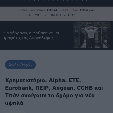
Realtime Γενικός Δείκτης:
2608.44
-0.59%
Τζίρος:
289.59 εκατ.
ΜΕΤΟΧΕΣ
ΤΑΜΠΛΟ
ΑΓΟΡΕΣ
Η απόδραση, η φούσκα και οι
Ειδήσεις
προφήτες της Αποκάλυψης
Οικονομία
Business
Τράπεζες
Ναυτιλία
Σχόλιο Αγοράς
Real
Estate
Χρηματιστήριο: Alpha, ΕΤΕ,
Ενέργεια
Eurobank, ΠΕΙΡ, Aegean, CCHB και
Πολιτική
Τιτάν ανοίγουν το δρόμο για νέα
Πολιτισμός
υψηλά
Κοινωνία
Law