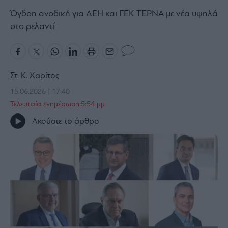
Bloomberg
Όγδοη ανοδική για ΔΕΗ και ΓΕΚ ΤΕΡΝΑ με νέα υψηλά
στο ρελαντί
Financial
Times
Στ. Κ. Χαρίτος
The
15.06.2026 | 17:40
Wiseman
Τελευταία ενημέρωση:5:54 μμ
Room
301
Ακούστε το άρθρο
My
Story
Media
Winners
&
Losers
Επι-
θετικά