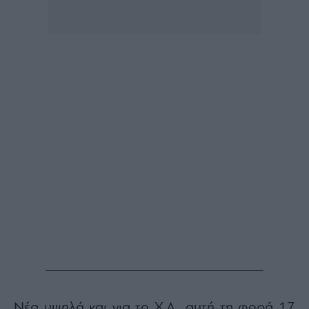
Buy-
Hold-
Sell
The
Value
Investor
Crypto
Χρηματιστηριακές
Ανακοινώσεις
Creative
Content
Branded
Content
Reports
&
Branded
Content
Calendar
Νέα υψηλά και για το Χ.Α., αυτή τη φορά 17