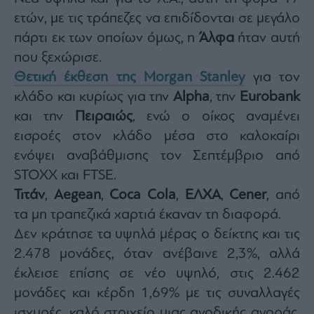
Monocle
ετών, με τις τράπεζες να επιδίδονται σε μεγάλο
Media
Lab
πάρτι εκ των οποίων όμως, η
Άλφα
ήταν αυτή
που ξεχώρισε.
Θετική έκθεση της Morgan Stanley
για τον
Mononews100
κλάδο και κυρίως για την
Alpha
, την
Eurobank
και την
Πειραιώς
, ενώ ο οίκος αναμένει
εισροές στον κλάδο μέσα στο καλοκαίρι
Εγγραφείτε
ενόψει αναβάθμισης τον Σεπτέμβριο από
στο
STOXX και FTSE.
Newsletter
του
Τιτάν
,
Aegean
,
Coca
Cola
,
ΕΛΧΑ
,
Cener
, από
mononews.gr
τα μη τραπεζικά χαρτιά έκαναν τη διαφορά.
Δεν κράτησε τα υψηλά μέρας ο δείκτης και τις
2.478 μονάδες, όταν ανέβαινε 2,3%, αλλά
έκλεισε επίσης σε νέο υψηλό, στις 2.462
By
submitting
μονάδες και κέρδη 1,69% με τις συναλλαγές
your
email,
ισχυρές, καλό στοιχείο μιας ανοδικής αγοράς,
you