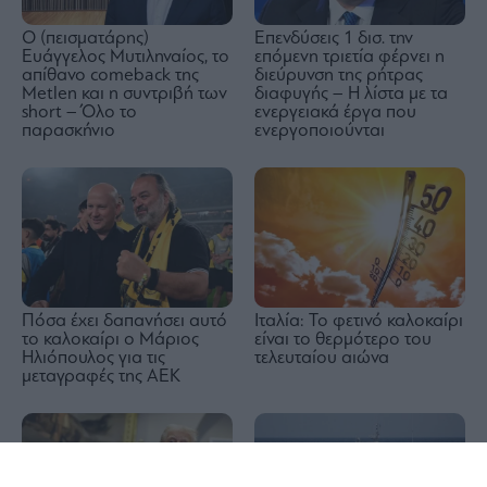
Ο (πεισματάρης)
Επενδύσεις 1 δισ. την
Ευάγγελος Μυτιληναίος, το
επόμενη τριετία φέρνει η
απίθανο comeback της
διεύρυνση της ρήτρας
Μetlen και η συντριβή των
διαφυγής – Η λίστα με τα
short – Όλο το
ενεργειακά έργα που
παρασκήνιο
ενεργοποιούνται
Πόσα έχει δαπανήσει αυτό
Ιταλία: Το φετινό καλοκαίρι
το καλοκαίρι ο Μάριος
είναι το θερμότερο του
Ηλιόπουλος για τις
τελευταίου αιώνα
μεταγραφές της ΑΕΚ
1x