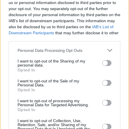
θεωρείται βέβαιο ότι θα πρωταγωνιστήσει
us or personal information disclosed to third parties prior to
your opt-out. You may separately opt-out of the further
στην αποκατάσταση των ζημιών από τον
disclosure of your personal information by third parties on the
πόλεμο, ενώ ευνοείται και από την πτώση του
IAB’s list of downstream participants. This information may
πετρελαίου.
also be disclosed by us to third parties on the
IAB’s List of
Downstream Participants
that may further disclose it to other
Πάνω από 4% τα κέρδη για την
ΕΛΧΑ
, 2,72% η
third parties.
Βιοχάλκο
και +3,47% η μετοχή της Cener.
Mεγάλη κίνηση και από τον
Φουρλή
στα 4,64
Personal Data Processing Opt Outs
ευρώ και κέρδη 3,11%, λόγω της
I want to opt-out of the Sharing of my
personal data.
αναδιοργάνωσης που προωθείται στο
Opted In
κλείσιμο με απολύσεις και κλείσιμο
I want to opt-out of the Sale of my
καταστημάτων.
Personal Data.
Opted In
I want to opt-out of processing my
Personal Data for Targeted Advertising.
Opted In
I want to opt-out of Collection, Use,
Retention, Sale, and/or Sharing of my
Personal Data that Is Unrelated with the