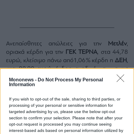
Ανεπαίσθητες απώλειες για την
Μετλέν
,
οριακά κέρδη για την
ΓΕΚ ΤΕΡΝΑ
, στα 44,78
ευρώ, κλείσιμο πάνω από1,06% κέρδη η
ΔΕΗ
,
στα 22,90 ευρώ όγδοη ανοδική και για τις
δύο)!
Mononews -
Do Not Process My Personal
Information
Από εκεί και πέρα κέρδη 1,92% η
Coca Cola
,
στα 53,20 ευρώ, μεγάλη αντίδραση 4,68% για
If you wish to opt-out of the sale, sharing to third parties, or
την
Aegean
, στα 12,74 ευρώ που ασφαλώς
processing of your personal or sensitive information for
και ευνοείται από την αποκλιμάκωση των
targeted advertising by us, please use the below opt-out
section to confirm your selection. Please note that after your
διεθνών τιμών πετρελαίου, ενώ με +2,75% η
opt-out request is processed you may continue seeing
μετοχή της
Τιτάν
, στα 54,15 ευρώ που
interest-based ads based on personal information utilized by