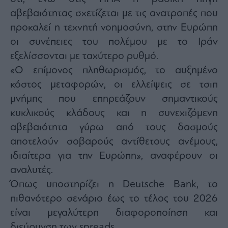
agree
αβεβαιότητας σχετίζεται με τις ανατροπές που
to
our
Terms
προκαλεί η τεχνητή νοημοσύνη, στην Ευρώπη
and
Privacy
οι συνέπειες του πολέμου με το Ιράν
Notice.
You
εξελίσσονται με ταχύτερο ρυθμό.
can
opt
out
«Ο επίμονος πληθωρισμός, το αυξημένο
at
any
κόστος μεταφορών, οι ελλείψεις σε τσιπ
time.
This
μνήμης που επηρεάζουν σημαντικούς
site
is
protected
κυκλικούς κλάδους και η συνεχιζόμενη
by
reCAPTCHA
αβεβαιότητα γύρω από τους δασμούς
and
the
αποτελούν σοβαρούς αντίθετους ανέμους,
Google
Privacy
Policy
ιδιαίτερα για την Ευρώπη», αναφέρουν οι
and
Terms
αναλυτές.
of
Service
Όπως υποστηρίζει η Deutsche Bank, το
apply.
πιθανότερο σενάριο έως το τέλος του 2026
ότητα
είναι μεγαλύτερη διαφοροποίηση και
ι
διεύρυνση των spreads.
ίες