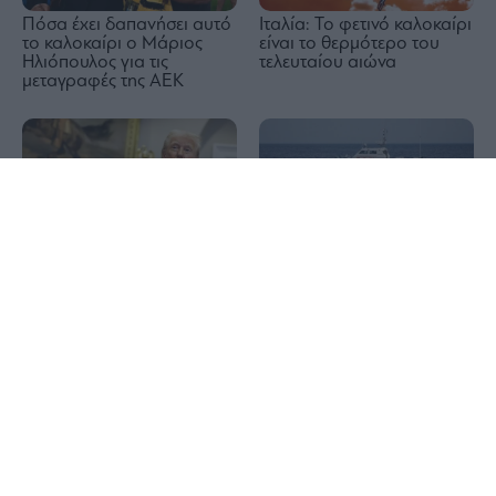
Πόσα έχει δαπανήσει αυτό
Ιταλία: Το φετινό καλοκαίρι
το καλοκαίρι ο Μάριος
είναι το θερμότερο του
Ηλιόπουλος για τις
τελευταίου αιώνα
μεταγραφές της ΑΕΚ
1x
Τραμπ: Ο πόλεμος στο
Δραπετσώνα: Συνελήφθη ο
Ιράν θα τελειώσει σύντομα
πλοίαρχος δεξαμενόπλοιου
για θαλάσσια ρύπανση
στον όρμο Κράκαρη
Σκύρος: Συνελήφθη
63χρονη για την πυρκαγιά