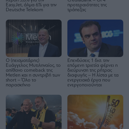
Κέρδη 3,6% για την
CrediaBank – Οι 4
EasyJet, άλμα 6% για την
προτεραιότητες της
Deutsche Telekom
τράπεζας
Ο (πεισματάρης)
Επενδύσεις 1 δισ. την
Ευάγγελος Μυτιληναίος, το
επόμενη τριετία φέρνει η
απίθανο comeback της
διεύρυνση της ρήτρας
Μetlen και η συντριβή των
διαφυγής – Η λίστα με τα
short – Όλο το
ενεργειακά έργα που
παρασκήνιο
ενεργοποιούνται