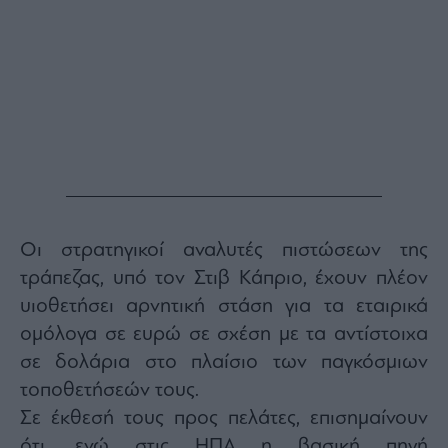
Monocle
Media
Lab
Mononews100
Εγγραφείτε
στο
Οι στρατηγικοί αναλυτές πιστώσεων της
Newsletter
του
τράπεζας, υπό τον Στιβ Κάπριο, έχουν πλέον
mononews.gr
υιοθετήσει αρνητική στάση για τα εταιρικά
ομόλογα σε ευρώ σε σχέση με τα αντίστοιχα
σε δολάρια στο πλαίσιο των παγκόσμιων
τοποθετήσεών τους.
By
submitting
Σε έκθεσή τους προς πελάτες, επισημαίνουν
your
email,
ότι, ενώ στις ΗΠΑ η βασική πηγή
you