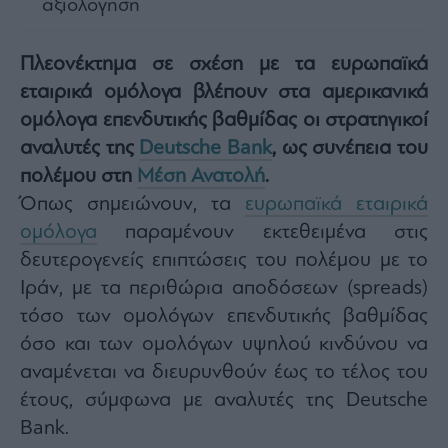
αξιολόγηση
Architecture
&
Design
Πλεονέκτημα σε σχέση με τα ευρωπαϊκά
Fashion
εταιρικά ομόλογα βλέπουν στα αμερικανικά
&
ομόλογα επενδυτικής βαθμίδας οι στρατηγικοί
Art
αναλυτές της
Deutsche Bank
, ως συνέπεια του
Watches
πολέμου στη
Μέση Ανατολή
.
Yachts
Όπως σημειώνουν, τα
ευρωπαϊκά εταιρικά
Table
ομόλογα
παραμένουν εκτεθειμένα στις
For
Two
δευτερογενείς επιπτώσεις του πολέμου με το
Ιράν, με τα περιθώρια αποδόσεων (spreads)
τόσο των ομολόγων επενδυτικής βαθμίδας
όσο και των ομολόγων υψηλού κινδύνου να
Μετοχές
αναμένεται να διευρυνθούν έως το τέλος του
Αγορές
έτους, σύμφωνα με αναλυτές της Deutsche
Trader's
book
Bank.