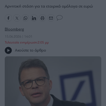
Bloomberg
Αρνητική στάση για τα εταιρικά ομόλογα σε ευρώ
Financial
Times
Bloomberg
15.06.2026 | 14:01
The
Τελευταία ενημέρωση:2:05 μμ
Wiseman
Ακούστε το άρθρο
Room
301
My
Story
Media
Winners
&
Losers
Επι-
θετικά