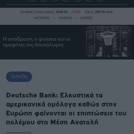
Realtime Γενικός Δείκτης:
2608.44
-0.59%
Τζίρος:
289.59 εκατ.
ΜΕΤΟΧΕΣ
ΤΑΜΠΛΟ
ΑΓΟΡΕΣ
Η απόδραση, η φούσκα και οι
Ειδήσεις
προφήτες της Αποκάλυψης
Οικονομία
Business
Τράπεζες
Ναυτιλία
Τράπεζες
Real
Estate
Deutsche Bank: Ελκυστικά τα
Ενέργεια
αμερικανικά ομόλογα καθώς στην
Πολιτική
Ευρώπη φαίνονται οι επιπτώσεις του
Πολιτισμός
πολέμου στη Μέση Ανατολή
Κοινωνία
Law