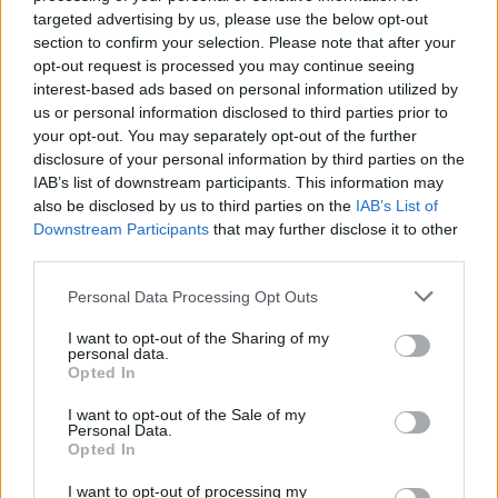
spreads εκτιμάται στις 39 μονάδες βάσης.
targeted advertising by us, please use the below opt-out
section to confirm your selection. Please note that after your
«Στις ΗΠΑ οι ανησυχίες μας είναι λιγότερο
opt-out request is processed you may continue seeing
άμεσες και περισσότερο διαρθρωτικές. Η
interest-based ads based on personal information utilized by
οικονομία δέχεται ταυτόχρονα θετικές και
us or personal information disclosed to third parties prior to
your opt-out. You may separately opt-out of the further
αρνητικές επιδράσεις από την τεχνητή
disclosure of your personal information by third parties on the
νοημοσύνη, αλλά προς το παρόν οι θετικές
IAB’s list of downstream participants. This information may
επιδράσεις αποδεικνύονται ισχυρότερες από
also be disclosed by us to third parties on the
IAB’s List of
Downstream Participants
that may further disclose it to other
ό,τι αναμέναμε», αναφέρουν.
third parties.
Πώς επηρεάζει η χαμηλότερη
πιστοληπτική αξιολόγηση
Personal Data Processing Opt Outs
I want to opt-out of the Sharing of my
Η κατάσταση στην ευρωπαϊκή αγορά
personal data.
Opted In
εταιρειών χαμηλότερης πιστοληπτικής
αξιολόγησης, προκαλεί ιδιαίτερη ανησυχία.
I want to opt-out of the Sale of my
Personal Data.
Opted In
I want to opt-out of processing my