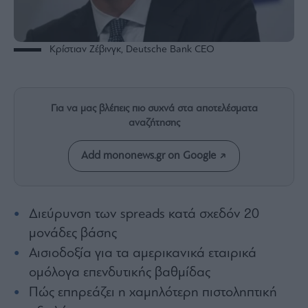
Rumors
ESG
Today
Κρίστιαν Ζέβινγκ, Deutsche Bank CEO
Mononews2030
Άρθρα
Συνεντεύξεις
Για να μας βλέπεις πιο συχνά στα αποτελέσματα
αναζήτησης
Add mononews.gr on Google
Les
Bons
Διεύρυνση των spreads κατά σχεδόν 20
Vivants
μονάδες βάσης
Auto
Αισιοδοξία για τα αμερικανικά εταιρικά
Life
&
ομόλογα επενδυτικής βαθμίδας
Style
Πώς επηρεάζει η χαμηλότερη πιστοληπτική
Υγεία