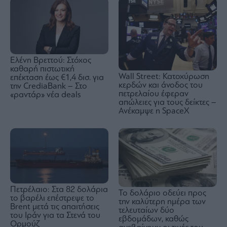
Ελένη Βρεττού: Στόχος
καθαρή πιστωτική
Wall Street: Κατοχύρωση
επέκταση έως €1,4 δισ. για
κερδών και άνοδος του
την CrediaBank – Στο
πετρελαίου έφεραν
«ραντάρ» νέα deals
απώλειες για τους δείκτες –
Ανέκαμψε η SpaceX
Πετρέλαιο: Στα 82 δολάρια
Το δολάριο οδεύει προς
το βαρέλι επέστρεψε το
την καλύτερη ημέρα των
Brent μετά τις απαιτήσεις
τελευταίων δύο
του Ιράν για τα Στενά του
εβδομάδων, καθώς
Ορμούζ