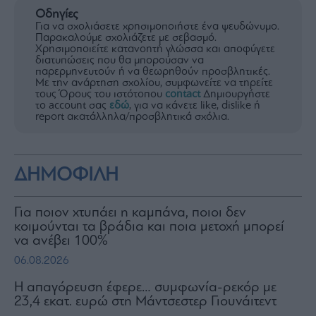
Οδηγίες
Για να σχολιάσετε χρησιμοποιήστε ένα ψευδώνυμο.
Παρακαλούμε σχολιάζετε με σεβασμό.
Χρησιμοποιείτε κατανοητή γλώσσα και αποφύγετε
διατυπώσεις που θα μπορούσαν να
παρερμηνευτούν ή να θεωρηθούν προσβλητικές.
Με την ανάρτηση σχολίου, συμφωνείτε να τηρείτε
τους Όρους του ιστότοπου
contact
Δημιουργήστε
το account σας
εδώ
, για να κάνετε like, dislike ή
report ακατάλληλα/προσβλητικά σχόλια.
ΔΗΜΟΦΙΛΗ
Για ποιον χτυπάει η καμπάνα, ποιοι δεν
κοιμούνται τα βράδια και ποια μετοχή μπορεί
να ανέβει 100%
06.08.2026
Η απαγόρευση έφερε… συμφωνία-ρεκόρ με
23,4 εκατ. ευρώ στη Μάντσεστερ Γιουνάιτεντ