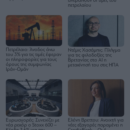
ανεβαίνουν οι τιμές του
πετρελαίου
Πετρέλαιο: Άνοδος άνω
Ντέμις Χασάμπις: Πλήγμα
του 3% για τις τιμές έφεραν
για τις φιλοδοξίες της
οι πληροφορίες για τους
Βρετανίας στο AI η
όρους της συμφωνίας
μετακίνησή του στις ΗΠΑ
Ιράν-Ομάν
Ευρωαγορές: Συνεχίζει με
Ελένη Βρεττου: Ανοιχτή για
νέα ρεκόρ ο Stoxx 600 –
νέες εξαγορές παραμένει η